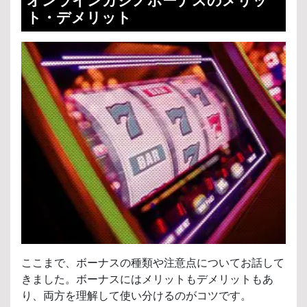
オンラインカジノボーナスのメリッ
す。
最大受け取り額が設定されている（例：
ます。
高確率なゲームを選ぶ。
ト・デメリット
3. 個別対応サポート
例えば、200%のボーナスで10,000円を入金すると、追加で
ボーナス条件の理解
¥10,000まで）
予算を設定し、無理のない範囲で遊ぶ。
20,000円のボーナスが付与され、合計30,000円分のゲームプレイ
ボーナスを最大限に活かす方法
プロモーションコードの入力が必要な場合
VIPプレイヤーには専属のカスタマーサポートが用意され、迅速
が可能になります。このボーナスにより、プレイヤーはより多く
ミスティーノカジノの
かつ丁寧な対応を受けることができます。特別なリクエストにも
ボーナスとプロモーション
を効率よく利用
もある
のゲームを試すことができ、リスクを抑えてプレイすることが可
戦略的に使う
：ゲーム前に資金管理や賭け
するには、賭け条件や有効期限をしっかり理解することが重要で
柔軟に対応してもらえるのが魅力です。
能になります。
戦略を立てる。
す。
まとめ
このボーナスを活用することで、スタート時点から資金を倍増さ
お得なオファーを見逃さない
：定期的にプ
せ、ブラックジャックをより有利に楽しむことができます。
なぜ200%が特別なのか
主なVIP特典の内容
ロモーションをチェックして、最適な
ライ
賭け条件の説明
宝くじ ボーナスコードを利用することで、より多くのチャンスを
初回入金ボーナスにはさまざまな倍率がありますが、200%とい
入金ボーナスの説明
得て、夢の勝利に近づくことができます。ボーナスコードを賢く
ブカジノのボーナス
を活用する。
ボーナスを現金として引き出すためには、以下の条件を確認する
VIPプログラムに参加することで得られる特典には以下のような
う高倍率のボーナスは極めて魅力的です。通常の100%ボーナス
活用し、他のヒントを参考にして、大勝ちを目指しましょう。今
経験を積む
：複数のゲームを試し、自分に
必要があります：
入金ボーナスは、初回に限らず複数回の入金に対しても提供され
ものがあります：
では入金額と同額が加算されるのに対し、200%ボーナスでは入
すぐ信頼できるプラットフォームに登録して、新しいゲームを始
合った戦略を見つけることが重要です。
ボーナス金額の倍率
：ボーナス額に応じた
る代表的な
金額の2倍が追加されるため、初期資金が一気に3倍になります。
ボーナスの種類
です。
めてみてください！
特典
このボーナスは、特に初心者にとっては資金不足のリスクを軽減
最低入金額や上限額が設定されている
賭け条件が設定されています。
し、さまざまなスロットやテーブルゲームを試すチャンスを広げ
内容
説明
入金額に応じた追加資金が付与される
賭け対象
：どのゲームやベットが賭け条件
る大きなメリットがあります。
に含まれるかを確認しましょう。
ボーナス獲得のための戦略
高額
通常よりも高い入金ボーナスや、VIP
最大賭け額
：賭け時に上限金額が設定され
入金額
ボーナス%
最大ボーナス額
日本のおすすめモバイルカジノ5
ボー
限定のプロモーションが提供されま
ている場合があります。
ライブカジノのボーナス
を最大限に活用するには、戦略的な賭け
選
ナス
す。
方と計画的な利用が重要です。以下のポイントを押さえること
ここまで、ボーナスの種類や注意点についてお話して
¥5,000
50%
¥2,500
これらの条件を理解することで、
ボーナスとプロモーション
を効
で、リスクを抑えつつ効率よくボーナスを活かせます。
きました。ボーナスにはメリットもデメリットもあ
率的に活用できます。
ここでは、初回入金ボーナス200%を提供し、かつ日本語対応の
キャ
一定の割合で負けた金額の一部が返
り、両方を理解して使い分けるのがコツです。
¥10,000
100%
¥10,000
モバイルカジノの中でも高評価の5サイトをご紹介します。
賢い賭け方