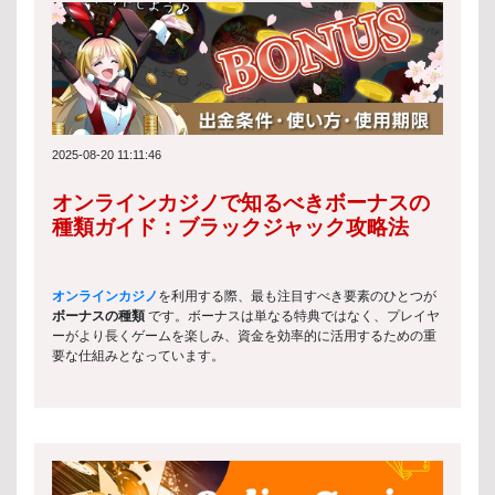
です。
ミスティーノカジノでは、2025年も多彩な
ボーナスとプロモーシ
便利なアクセス
：自宅や外出先でも24時間
ョン
が用意されています。プレイヤーのニーズに合わせた主な種
いつでもプレイ可能です。
類は以下の通りです。
ウェルカムボーナス
多様なゲーム
：ブラックジャックやルーレ
新規プレイヤー向けの特典で、初回入金時
ットなど、戦略的に楽しめるゲームが豊富
に獲得できます。ミスティーノカジノの冒
です。
2025-08-20 11:11:46
険をスタートするのに最適で、ゲーム体験
ボーナス活用
：特別な
ライブカジノのボー
を一気に充実させることが可能です。
ナス
を利用すれば、資金を増やすチャンス
オンラインカジノで知るべきボーナスの
リロードボーナス
種類ガイド：ブラックジャック攻略法
が広がります。
既存プレイヤー向けの入金特典です。再入
日本ではオンラインカジノ市場が急速に拡大しており、多くのサ
金時に付与され、継続的なプレイをサポー
イトが独自の
ライブカジノのボーナス
を提供しています。特にウ
オンラインカジノ
を利用する際、最も注目すべき要素のひとつが
トします。
ェルカムボーナスやリロードボーナス、キャッシュバックなど、
ボーナスの種類
です。ボーナスは単なる特典ではなく、プレイヤ
プレイヤーに有利な特典が揃っています。
キャッシュバックオファー
ーがより長くゲームを楽しみ、資金を効率的に活用するための重
特定の条件をクリアすることで損失の一部
要な仕組みとなっています。
特にオンラインブラックジャックにおいては、どの
ボーナスの種
を還元。リスクを抑えながらゲームを楽し
ライブカジノのボーナスの種類
類
を選ぶかによって、プレイスタイルや勝率に大きな影響を与え
むことができます。
ることがあります。たとえば、初回登録で受け取れるウェルカム
ボーナスや、入金ごとに得られる入金ボーナス、さらには損失を
オンラインカジノでは、さまざまな
ライブカジノのボーナス
が用
まとめ
軽減するキャッシュバックなどが代表的です。
意されており、賢く活用することで資金を増やし、プレイ体験を
ウェルカムボーナス：初回入金時に支給
つまり、オンラインカジノで提供される
ボーナスの種類
を正しく
最大化できます。主なボーナスの種類は以下の通りです。