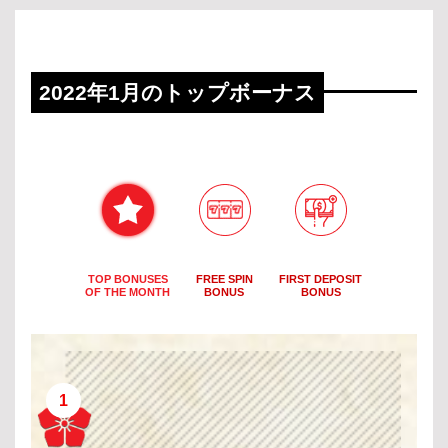
ます：
す。
ゼロサムゲームを意識する
ーナス
にもらえるボーナス
（Bitcasino）
200%
対応
ッ
毎週のプロモーション
プロモーション・ボーナスを積極的に活用
定期的にボーナスを活用してプレイ
（仮
ト
月次イベント
する
キャッシュ
損失額の一部を還元してくれる
想通
コ
季節限定ボーナス
VIP限定の入金ボーナス、キャッシュバッ
バック
制度
貨対
イ
2022年1月のトップボーナス
ク、フリースピンなどのオファーは、見逃
ライブカジノでの安全性
応）
ン
サイトを定期的にチェックすることで、常に最新のチャンスを逃
さずに活用しましょう。
定期的にキャンペ
さずに利用できます。
で
これらの特典をうまく活用すれば、オンラインブラックジャック
ーン情報を確認する癖をつける
と、チャン
の体験はより充実し、資金管理にも余裕が生まれます。
の
スを逃さずに済みます。
Q2: ボーナスの引き出しはどうすればい
プ
いですか？
予算管理とプレイ時間のバランスをとる
レ
ボーナス条件の理解
一度に大きな金額を賭
イ
取得した
ボーナスとプロモーション
を現金として引き出すには、
以下のステップを踏みます：
可
オンラインブラックジャックで提供される
ボーナスの種類
を最大
賭け条件をクリアする
限に活用するためには、それぞれに設定されている条件を理解す
能
オンラインカジノで安心して遊ぶには、セキュリティや信頼性の
TOP BONUSES
FREE SPIN
FIRST DEPOSIT
ることが不可欠です。特にロールオーバー出金条件利用期限は、
引き出し申請を行う
高いプラットフォームを選ぶことが重要です。特に
ライブカジノ
OF THE MONTH
BONUS
BONUS
プレイヤーにとって重要なチェックポイントとなります。
のボーナス
を活用する場合、信頼性は不可欠です。
確認完了後、資金が口座に反映される
ボーナス条件と注意点
ロールオーバーとは何か？
これにより、ボーナスを最大限に活用して安心してプレイできま
セキュリティ対策
高額なボーナスは魅力的ですが、ボーナスには必ず「賭け条件
す。疑問があれば、カスタマーサポートに問い合わせることも可
ロールオーバーとは、ボーナスを現金として出金可能にするため
（ウェイジャー条件）」が設定されています。例えば「ボーナス
能です。
信頼できるライブカジノでは、以下のセキュリティ対策が施され
1
に必要なプレイ金額を指します。
額の30倍を賭ける必要がある」などの条件をクリアしなければ、
ています：
出金できないケースが多いため、以下の点に注意しましょう。
計算式：ボーナス額 × ロールオーバー倍率
SSL暗号化技術の使用
：個人情報や入出金
賭け条件の確認
：20倍〜50倍が一般的
まとめ
= 必要ベット額