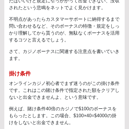
たはいいけど規定に引っかかって出金できない、没収
されたという悲鳴をネットでよく見かけます。
不明点があったらカスタマーサポートに納得するまで
問い合わせるなど、そのボーナスの特徴・規定をしっ
かり理解してから貰うのが、無駄なくボーナスを活用
するコツと言えるでしょう。
さて、カジノボーナスに関連する注意点を書いていき
ます。
掛け条件
オンラインカジノ初心者でまず迷うのがこの掛け条件
です。これはこの賭け条件で指定された額をクリアし
ないと出金できませんよ、という意味です。
例えば、賭け条件40倍のカジノで$100のボーナスを
もらったとします。この場合、$100×40=$4000の掛
けをしないと出金できません。