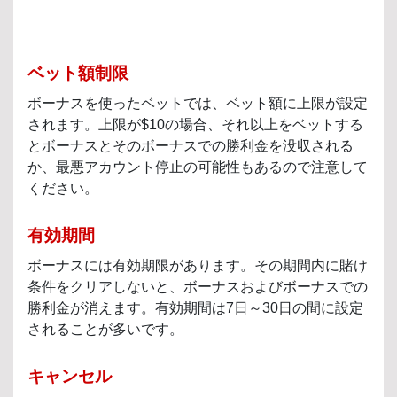
ベット額制限
ボーナスを使ったベットでは、ベット額に上限が設定
されます。上限が$10の場合、それ以上をベットする
とボーナスとそのボーナスでの勝利金を没収される
か、最悪アカウント停止の可能性もあるので注意して
ください。
有効期間
ボーナスには有効期限があります。その期間内に賭け
条件をクリアしないと、ボーナスおよびボーナスでの
勝利金が消えます。有効期間は7日～30日の間に設定
されることが多いです。
キャンセル