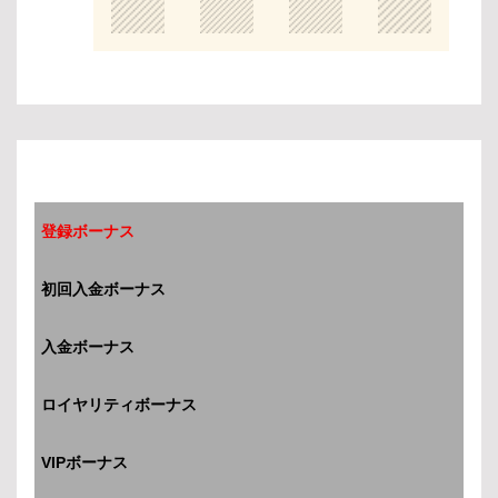
登録ボーナス
初回入金ボーナス
入金ボーナス
ロイヤリティボーナス
VIPボーナス