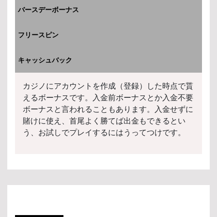
バースデーボーナス
フリースピン
キャッシュバック
カジノにアカウントを作成（登録）した時点で貰
えるボーナスです。入金前ボーナスとか入金不要
ボーナスと言われることもあります。入金せずに
賭けに使え、首尾よく勝てば出金もできるとい
う、お試しでプレイするにはうってつけです。