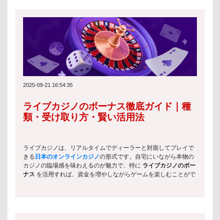
ミスティーノカジノでは、2025年も多彩な
ボーナスとプロモーシ
ョン
がプレイヤーを待っています。新規プレイヤーから既存プレ
イヤーまで、誰でも楽しめるオファーを見逃さないようにしまし
ょう。
初回入金ボーナス
：最大100%のボーナスが
初回入金時に獲得可能。新しいゲーム体験
をスタートするのに最適です。
フリースピン
：指定スロットゲームで利用
2025-09-21 16:54:35
できるフリースピンを定期的に提供。無料
で回せるチャンスを活用しましょう。
ライブカジノのボーナス徹底ガイド｜種
再入金ボーナス
：既存プレイヤー向けに定
類・受け取り方・賢い活用法
期的に提供されるボーナス。プレイのモチ
ベーションを維持できます。
ライブカジノは、リアルタイムでディーラーと対面してプレイで
ロイヤルティプログラム
：プレイするほど
きる
日本のオンラインカジノ
の形式です。自宅にいながら本物の
ポイントが貯まり、特典や現金化可能なリ
カジノの臨場感を味わえるのが魅力で、特に
ライブカジノのボー
ワードに交換可能です。
ナス
を活用すれば、資金を増やしながらゲームを楽しむことがで
きます。
ライブカジノの特徴は以下の通りです：
リアルな体験
：プロのディーラーと対面す
ボーナスの種類
ることで、より没入感のあるプレイが可能