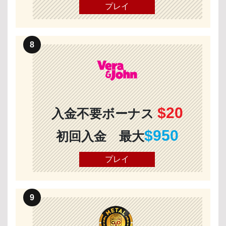
これらを意識することで、安全かつ有利に
ライブカジノのボーナ
プレイ
ス
を利用でき、最高のオンラインカジノ体験を得られます。
これらを済ませることで、ボーナス利用や出金がスムーズになり
ます。
ボーナスの申請手順
8
最後に、希望する
ボーナスの種類
を申請します。
ウェルカムボーナスや入金ボーナスを選択
プロモーションコードの入力が必要な場合
もある
ボーナス利用規約を確認
$20
入金不要ボーナス
申請ボタンをクリックし、ボーナスを受け
$950
取る
初回入金 最大
この一連の流れを経て、プレイヤーはオンラインブラックジャッ
プレイ
クで資金的に有利なスタートを切ることができます。
ボーナスを賢く活用する方法
9
オンラインブラックジャックをより有利に進めるためには、単に
ボーナスの種類
を受け取るだけでは不十分です。各ボーナスの特