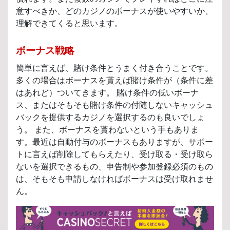
オンラインブラックジャックは、シンプルながら奥深い戦略性を
2025年のミスティーノカジノでは、多彩な
ボーナスとプロモーシ
気
ができます：
持つ人気のカードゲームです。このゲームにおいて
ボーナスの種
意すべきか、どのカジノのボーナスが使いやすいか、
ョン
が用意されており、他のカジノと比較しても魅力的です。以
ブラックジャック
：プレイヤーの判断が結
類
を効果的に活用すれば、資金面での余裕が生まれ、より幅広い
下の表は主要な特典の比較です。
理解できてくると思います。
プレイスタイルを試すことが可能になります。
果に大きく影響するため、戦略的な賭けが
ベラジョンカ
初回
モバイ
◯
初
ウェルカ
リロー
キャッシュ
可能。
ジノ
200%
ル最適
心
ボーナス戦略
カジノ
ムボーナ
ドボー
バックオフ
VIPプログラムに加入するためのステップは比較的シンプルで
ブラックジャックのルール
ポーカー
：相手の動きを読む必要があり、
最大
化
者
す：
名
ス
ナス
ァー
高度な戦略性が求められる。
簡単に言えば、賭け条件とうまく付き合うことです。
$300
に
オンラインブラックジャックの基本ルールはシンプルです：
バカラ
：シンプルながら戦略に基づく賭け
プレイヤーには2枚のカードが配られ、ディ
多くの場合はボーナスを貰えば賭け条件が（条件に差
優
加入ステップ：
ミステ
100% 初
50% 再
最大10%
方ができ、資金管理が重要。
ーラーには1枚表向き・1枚裏向きのカード
はあれど）ついてきます。 賭け条件の低いボーナ
し
ィーノ
回入金ボ
入金ボ
キャッシュ
オンラインカジノに登録
：まずは対象のオ
が配られる
ス、またはそもそも賭け条件の付随しないキャッシュ
い
カジノ
ーナス
ーナス
バック
ンラインカジノにアカウントを作成しまし
プレイヤーはヒット（カードを追加）やス
バックを提供するカジノを選択するのも良いでしょ
UI
ょう。
タンド（現状維持）を選択できる
う。 また、ボーナスを貰わないという手もありま
人気のライブカジノゲーム
他のカ
50% 初回
なし
最大5% キ
一定条件を満たす
：賭け金やプレイ回数な
ディーラーは手札の合計が17以上になるま
す。最近は自動付与のボーナスもありますが、サポー
ラッキーニッ
初回
アプリ
◯
ア
ジノ
入金ボー
ャッシュバ
ど、カジノごとに定められた条件を満たす
でカードを引き続ける
トに言えば削除してもらえたり、受け取る・受け取ら
日本のオンラインカジノで特に人気のあるゲームでは、
キー
200%
不要・
ライブカ
ニ
ナス
ック
ジノのボーナス
を活用することで、より有利にプレイできます。
必要があります。
ないを選択できるもの、申告制や参加登録必須のもの
＋フ
ブラウ
メ
戦略性や遊びやすさに応じてゲームを選ぶことが大切です。
この基本ルールに
ボーナスの種類
を組み合わせることで、プレイ
サポートに連絡
：VIPプログラムへの参加希
は、そもそも申請しなければボーナスは受け取れませ
リー
ザ対応
風
ヤーはよりリスクを抑えつつ勝負に挑めます。
望を伝えると、カスタマーサポートが審査
ん。
スピ
デ
ポイント
ルーレット
や案内を行ってくれます。
ン
ザ
ボーナスを利用したプレイの利点
初回入金ボーナス
：独自の100%ボーナスで
ルーレットは、ボールがどの番号や色に入るかを予測するゲーム
イ
場合によっては、プレイヤーの活動状況に応じて自動的にVIPへ
です。
ライブカジノのボーナス
を使うことで、リスクを抑えなが
オンラインブラックジャックで提供される
ボーナスの種類
を利用
スタート時から大きな特典を獲得可能
ン