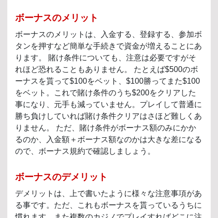
ッシ
金されるシステム。損失のリスクを
有効期限の確認
ュバ
軽減できます。
日
少額からスタート
：初めてボーナスを利用
ボーナスのメリット
特にブラックジャックの長期的なプレイには、この入金ボーナス
ボーナスには通常、有効期限が設定されています。以下のポイン
ック
本
する際は、小額で始めてリスクを最小化。
が資金の安定化に大きく役立ちます。
トに注意しましょう：
ボーナスのメリットは、入金する、登録する、参加ボ
語
ゲームのルールを理解
：各ゲームのルール
ボーナス獲得後の期限
：期限内に条件をク
タンを押すなど簡単な手続きで資金が増えることにあ
サ
専用
VIP専用のトーナメント、リアルイベ
や特性を把握し、戦略的に賭ける。
リアしないとボーナスは失効します。
フリースピンの詳細
ります。 賭け条件についても、注意は必要ですがそ
ボー
ポ
イベ
ント、抽選などに招待されることが
ボーナス条件の確認
：利用前にボーナス対
期限内に条件達成
：賭け条件を満たすため
れほど恐れることもありません。 たとえば$500のボ
ナス
対応ア
ー
特
ント
あります。
象のゲームや賭け条件を必ず確認。
の計画的なプレイが重要です。
フリースピンは、スロット専用の特典として知られる
ボーナスの
ーナスを貰って$100をベット、$100勝ってまた$100
カジノ名
内容
プリ
ト
徴
招待
種類
ですが、ブラックジャックでも特定のキャンペーン条件を達
をベット。これで賭け条件のうち$200をクリアした
2025年のミスティーノカジノでは
、これらのポイントを押さえる
成すると付与されることがあります。
ボーナスの利用を計画的に
ことで、
ボーナスとプロモーション
を最大限に活用し、安全かつ
事になり、元手も減っていません。プレイして普通に
無料で指定スロットをプレイできる回数が
無料
カジ旅
提携ホテルでの無料宿泊や、旅行パ
初回
iOS /
◯
冒
効率的にプレイを楽しめます。
予算を設定
：ボーナスで遊ぶ資金を明確に
勝ち負けしていれば賭け条件クリアはさほど難しくあ
付与される
宿
（Kajitabi）
ッケージなどの豪華な特典が提供さ
200%
Android
険
し、無理のない範囲でプレイ。
りません。 ただ、賭け条件がボーナス額のみにかか
使用期限や条件がある場合が多い
泊・
れることもあります。
最大
対応
型
人気のボーナスとプロモーション
プレイ時間を管理
：時間を決めることで遊
るのか、入金額＋ボーナス額なのかは大きな差になる
勝利金は出金条件が設定されていることが
旅行
$500
ゲ
びすぎを防止。
ので、ボーナス規約で確認しましょう。
多い
ー
有効期限に注意
：ボーナスには期限がある
ム
ブラックジャックプレイヤーにとっても、フリースピンは資金を
ため、計画的に利用することが大切。
ボーナスのデメリット
要
増やす補助的な手段として有効です。
VIPプログラムへの加入方法
素
デメリットは、上で書いたように様々な注意事項があ
高ストラテジーゲームの選択
が
オンラインブラックジャックとボーナス
る事です。ただ、これもボーナスを貰っているうちに
人
戦略性の高いゲームを選ぶことで、ボーナスを最大限活かすこと
慣れます。また複数のカジノでプレイすればどこに注