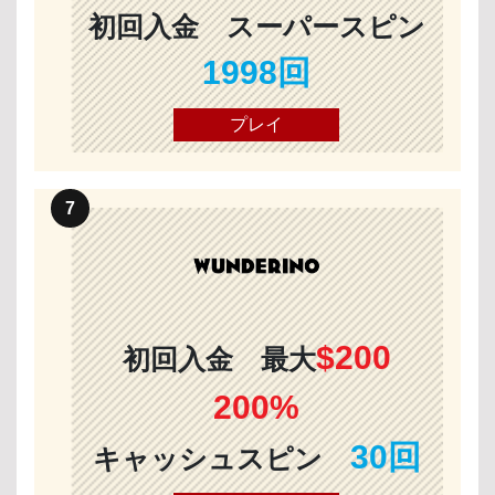
取るためには、いくつかの手順を踏む必要があります。ここで
初回入金 スーパースピン
は、基本的な流れをわかりやすく解説します。
理や計画的なプレイでボーナスを最大化
1998回
アカウントの登録方法
今後のライブカジノのトレンド
最初のステップは、オンラインカジノにアカウントを作成するこ
テクノロジーの進化
：ARやVRの導入によ
プレイ
とです。
り、さらに臨場感のあるプレイが可能に
カジノ公式サイトへアクセス
モバイル最適化
：スマホやタブレット向け
登録ボタンをクリック
の利便性が向上し、どこでもボーナス活用
必要情報を入力し、アカウントを作成
7
が可能
登録メールを確認し、アカウントを有効化
新しいゲームの導入
：独自ルールやカスタ
この時点で、ウェルカムボーナスなどの代表的な
ボーナスの種類
ムゲームが増え、個々のプレイヤーに合わ
を受け取る準備が整います。
せた楽しみ方が可能
必要な認証と手続き
$200
初回入金 最大
最後のアドバイス
次に、安全にプレイするための本人確認（KYC）が求められる場
200%
合があります。
信頼できるプラットフォームを選ぶ
身分証明書や住所証明書の提出
ライブカジノのボーナス
を戦略的に活用
30回
カジノ規定に沿った書類準備
キャッシュスピン
プレイを楽しみつつ冷静に判断する
認証完了までの待機