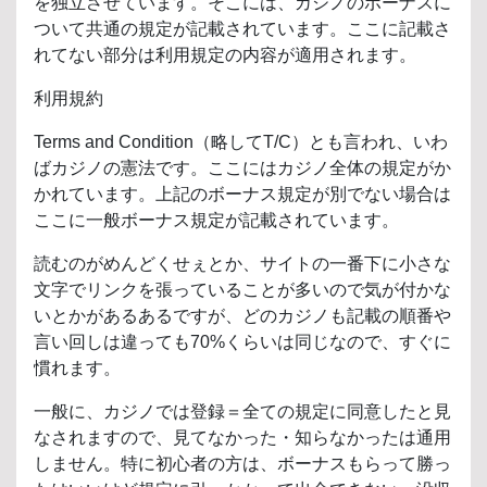
を独立させています。そこには、カジノのボーナスに
ついて共通の規定が記載されています。ここに記載さ
れてない部分は利用規定の内容が適用されます。
利用規約
Terms and Condition（略してT/C）とも言われ、いわ
ばカジノの憲法です。ここにはカジノ全体の規定がか
かれています。上記のボーナス規定が別でない場合は
ここに一般ボーナス規定が記載されています。
読むのがめんどくせぇとか、サイトの一番下に小さな
文字でリンクを張っていることが多いので気が付かな
いとかがあるあるですが、どのカジノも記載の順番や
言い回しは違っても70%くらいは同じなので、すぐに
慣れます。
一般に、カジノでは登録＝全ての規定に同意したと見
なされますので、見てなかった・知らなかったは通用
しません。特に初心者の方は、ボーナスもらって勝っ