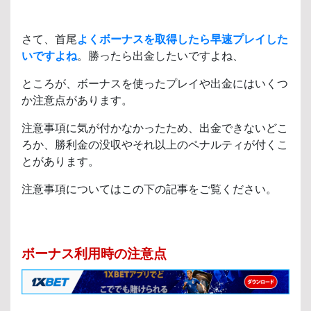
さて、首尾
よくボーナスを取得したら早速プレイした
いですよね
。勝ったら出金したいですよね、
ところが、ボーナスを使ったプレイや出金にはいくつ
か注意点があります。
注意事項に気が付かなかったため、出金できないどこ
ろか、勝利金の没収やそれ以上のペナルティが付くこ
とがあります。
注意事項についてはこの下の記事をご覧ください。
ボーナス利用時の注意点