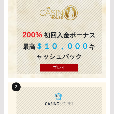
情報を安全に保護
有効期限
：通常は7日〜30日
ゲームによってロールオーバーへの貢献度
プレイヤーデータの保護
：第三者による不
対象ゲーム制限
：スロットのみ有効などの
ミスティーノカジノの
ボーナスとプロモーション
は、プレイヤー
が異なる（例：ブラックジャックはスロッ
正アクセスを防止
にとって非常に魅力的な特典を提供します。2025年も、初回入金
条件も
トより低い場合が多い）
定期的なセキュリティ監査
：安全な運営を
ボーナスやリロードボーナス、キャッシュバックなど、幅広い特
最小/最大ベット額
：条件クリア中に制限が
典が用意されており、ゲーム体験を大きく向上させるチャンスで
継続的に確認
つまり、オンラインカジノの
ボーナスの種類
を利用する際には、
ある場合あり
す。
200%
この条件を把握しておかないと、出金できずに無効になる可能性
初回入金ボーナス
ポイントを整理すると：
があります。
プレイヤー保護の重要性
これらを確認したうえで、計画的にボーナスを活用しましょう。
ボーナスの種類
：初回入金ボーナス、フリ
＄１０，０００
最高
キ
ースピン、キャッシュバックなど多彩なオ
プレイヤーが安心してゲームを楽しむためには、保護機能が不可
出金条件の注意点
プション
欠です：
モバイルカジノの選び方
ャッシュバック
自己制限機能
：入金やプレイ時間を管理で
ボーナス条件
：賭け条件や使用制限を理解
ボーナスには出金条件が設定されており、
ボーナスの種類
によっ
て大きく異なります。
きる
して計画的に利用
ボーナス利用前に特定の賭け金額を消化す
プレイ
不正行為の監視と防止
：公平なプレイ環境
最大限に活用する方法
：適切なゲーム選択
る必要がある
を維持
と有効期限の確認で効率よくプレイ
一部のゲームは条件達成に含まれないこと
透明性のあるゲームプロセス
：ゲーム結果
ミスティーノカジノの魅力
：充実したボー
がある
2
が正当に処理される
ナスとプロモーションを活用して、冒険の
出金申請前に条件を満たしていなければ、
旅を楽しめる
初回入金ボーナスに惹かれて登録する前に、以下のポイントを押
ボーナス資金が没収されることもある
ライセンスと信頼性
さえて、信頼できるモバイルカジノを選びましょう。
⚠️ 注意：ボーナス利用時の規約を守り、安全で楽しいオンライン
カジノ体験を心がけましょう。
信頼できるカジノは、ライセンスの取得や規制機関の監視を受け
ボーナスの期限について
セキュリティとライセンス
2025年のミスティーノカジノでは、これらの
ボーナスとプロモー
ています：