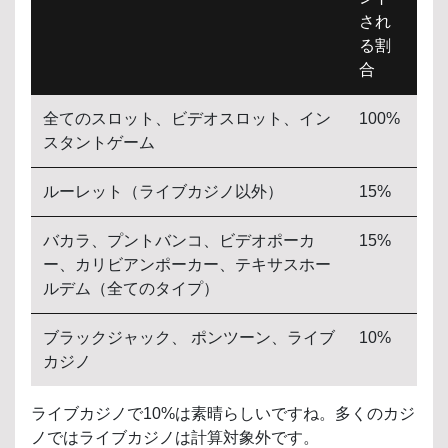
され
る割
合
全てのスロット、ビデオスロット、イン
100%
スタントゲーム
ルーレット（ライブカジノ以外）
15%
バカラ、プントバンコ、ビデオポーカ
15%
ー、カリビアンポーカー、テキサスホー
ルデム（全てのタイプ）
ブラックジャック、 ポンツーン、ライブ
10%
カジノ
ライブカジノで10%は素晴らしいですね。多くのカジ
ノではライブカジノは計算対象外です。