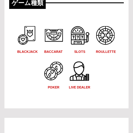
ゲーム種類
BLACKJACK
BACCARAT
SLOTS
ROULLETTE
POKER
LIVE DEALER