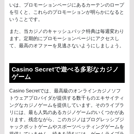
いは、プロモーションページにあるカーテンのロープ
を引くと、これらのプロモーションが明らかになると
いうことです。
また、当カジノのキャッシュバック特典は毎週変わり
ます。定期的にプロモーションページにアクセスし
て、最高のオファーを見逃さないようにしましょう。
Casino Secretで遊べる多彩なカジノ
ゲーム
Casino Secretでは、最高級のオンラインカジノソフ
トウェアプロバイダが提供する数千ものエキサイティ
ングなカジノゲームを提供しています。そのライブラ
リには、最も人気のあるカジノゲームのいくつかがあ
ります。残念ながら、このカジノはプログレッシブジ
ャックポットゲームやスポーツベッティングゲームを
提供していません。続きを読むには、ゲームライブラ