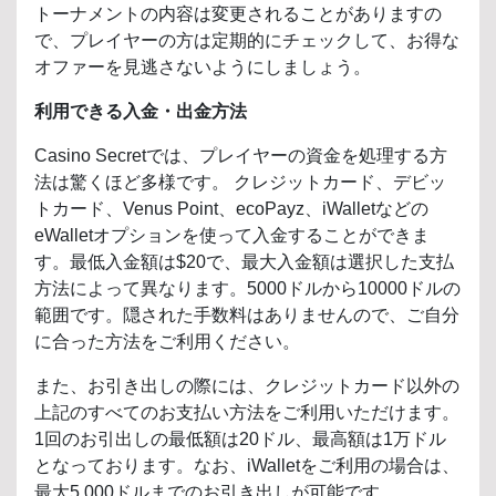
トーナメントの内容は変更されることがありますの
で、プレイヤーの方は定期的にチェックして、お得な
オファーを見逃さないようにしましょう。
利用できる入金・出金方法
Casino Secretでは、プレイヤーの資金を処理する方
法は驚くほど多様です。 クレジットカード、デビッ
トカード、Venus Point、ecoPayz、iWalletなどの
eWalletオプションを使って入金することができま
す。最低入金額は$20で、最大入金額は選択した支払
方法によって異なります。5000ドルから10000ドルの
範囲です。隠された手数料はありませんので、ご自分
に合った方法をご利用ください。
また、お引き出しの際には、クレジットカード以外の
上記のすべてのお支払い方法をご利用いただけます。
1回のお引出しの最低額は20ドル、最高額は1万ドル
となっております。なお、iWalletをご利用の場合は、
最大5,000ドルまでのお引き出しが可能です。