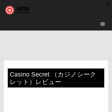
f
S
Casino Secret （カジノシーク
レット）レビュー