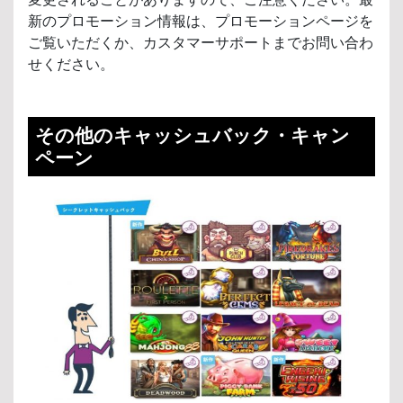
新のプロモーション情報は、プロモーションページを
ご覧いただくか、カスタマーサポートまでお問い合わ
せください。
その他のキャッシュバック・キャン
ペーン