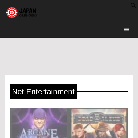
f
S
Net Entertainment