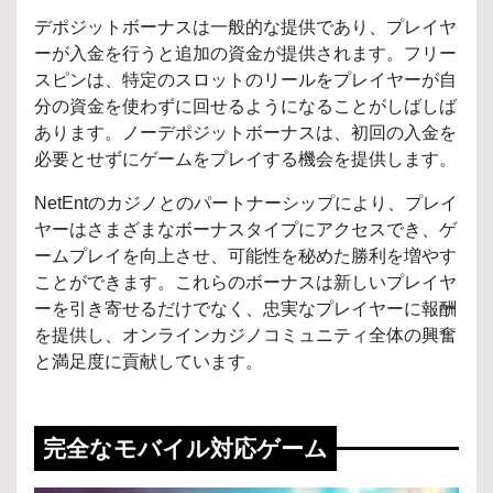
デポジットボーナスは一般的な提供であり、プレイヤ
ーが入金を行うと追加の資金が提供されます。フリー
スピンは、特定のスロットのリールをプレイヤーが自
分の資金を使わずに回せるようになることがしばしば
あります。ノーデポジットボーナスは、初回の入金を
必要とせずにゲームをプレイする機会を提供します。
NetEntのカジノとのパートナーシップにより、プレイ
ヤーはさまざまなボーナスタイプにアクセスでき、ゲ
ームプレイを向上させ、可能性を秘めた勝利を増やす
ことができます。これらのボーナスは新しいプレイヤ
ーを引き寄せるだけでなく、忠実なプレイヤーに報酬
を提供し、オンラインカジノコミュニティ全体の興奮
と満足度に貢献しています。
完全なモバイル対応ゲーム