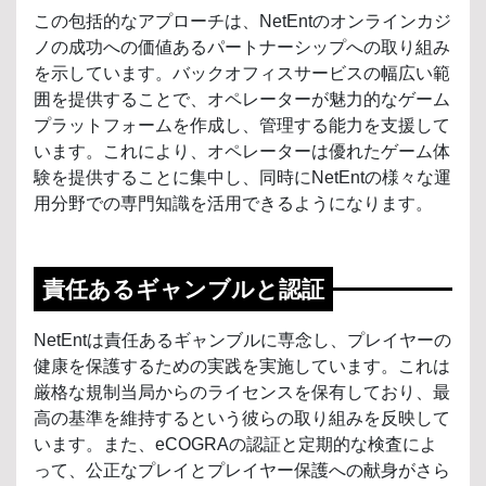
この包括的なアプローチは、NetEntのオンラインカジ
ノの成功への価値あるパートナーシップへの取り組み
を示しています。バックオフィスサービスの幅広い範
囲を提供することで、オペレーターが魅力的なゲーム
プラットフォームを作成し、管理する能力を支援して
います。これにより、オペレーターは優れたゲーム体
験を提供することに集中し、同時にNetEntの様々な運
用分野での専門知識を活用できるようになります。
責任あるギャンブルと認証
NetEntは責任あるギャンブルに専念し、プレイヤーの
健康を保護するための実践を実施しています。これは
厳格な規制当局からのライセンスを保有しており、最
高の基準を維持するという彼らの取り組みを反映して
います。また、eCOGRAの認証と定期的な検査によ
って、公正なプレイとプレイヤー保護への献身がさら