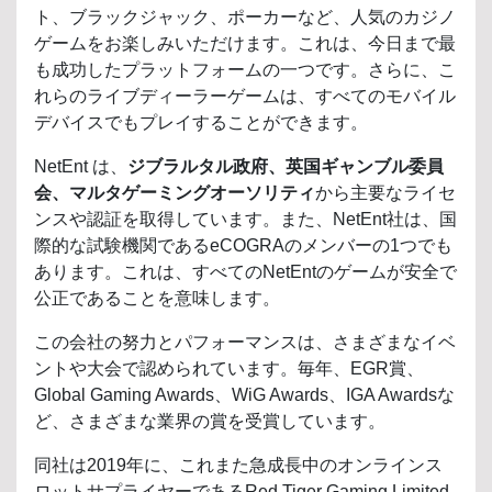
ト、ブラックジャック、ポーカーなど、人気のカジノ
ゲームをお楽しみいただけます。これは、今日まで最
も成功したプラットフォームの一つです。さらに、こ
れらのライブディーラーゲームは、すべてのモバイル
デバイスでもプレイすることができます。
NetEnt は、
ジブラルタル政府、英国ギャンブル委員
会、マルタゲーミングオーソリティ
から主要なライセ
ンスや認証を取得しています。また、NetEnt社は、国
際的な試験機関であるeCOGRAのメンバーの1つでも
あります。これは、すべてのNetEntのゲームが安全で
公正であることを意味します。
この会社の努力とパフォーマンスは、さまざまなイベ
ントや大会で認められています。毎年、EGR賞、
Global Gaming Awards、WiG Awards、IGA Awardsな
ど、さまざまな業界の賞を受賞しています。
同社は2019年に、これまた急成長中のオンラインス
ロットサプライヤーであるRed Tiger Gaming Limited