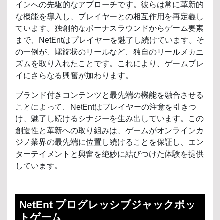
インへの先駆的なアプローチです。彼らは常に革新的
な機能を導入し、プレイヤーとの相互作用を再定義し
ています。独創的なボーナスラウンドからゲーム要素
まで、NetEntはプレイヤーを魅了し続けています。そ
の一例が、螺旋状のリールなど、独自のリールメカニ
ズムを取り入れたことです。これにより、ゲームプレ
イにさらなる興奮が加わります。
ブランド付きコンテンツと最先端の機能を融合させる
ことによって、NetEntはプレイヤーの注意を引きつ
け、魅了し続けるシナジーを生み出しています。この
創造性と革新への取り組みは、ゲームがオンラインカ
ジノ業界の最先端に位置し続けることを保証し、エン
ターテイメントと興奮を絶妙に結びつけた体験を提供
しています。
NetEnt
プログレッシブジャックポッ
トゲーム