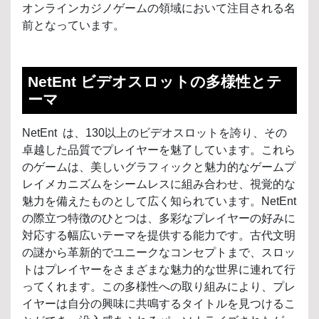
オンラインカジノゲームの領域において注目される名
前となっています。
NetEnt ビデオスロットの多様性とテ
ーマ
NetEnt は、130以上のビデオスロットを誇り、その
卓越した品質でプレイヤーを魅了しています。これら
のゲームは、美しいグラフィックと魅力的なゲームプ
レイメカニズムをシームレスに組み合わせ、視覚的な
魅力を備えたものとして広く知られています。NetEnt
の際立つ特徴のひとつは、多彩なプレイヤーの好みに
対応する幅広いテーマを提供する能力です。古代文明
の謎から革新的でユニークなコンセプトまで、スロッ
トはプレイヤーをさまざまな魅力的な世界に連れて行
ってくれます。この多様性への取り組みにより、プレ
イヤーは自分の興味に共鳴するタイトルを見つけるこ