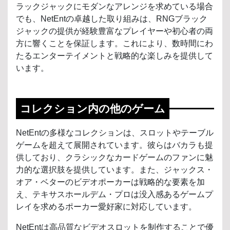
ラックジャックにモダンなアレンジを求めている場合
でも、NetEntの卓越した取り組みは、RNGブラック
ジャックの提供が経験豊富なプレイヤーや初心者の両
方に響くことを保証します。これにより、数時間にわ
たるエンターテイメントと戦略的な楽しみを提供して
います。
コレクション内の他のゲーム
NetEntの多様なコレクションは、スロットやテーブル
ゲームを超えて展開されています。彼らはバカラも提
供しており、クラシックなカードゲームのファンに魅
力的な選択肢を提供しています。また、ジャックス・
オア・ベターのビデオポーカーは戦略的な要素を加
え、テキサスホールデム・プロは没入感あるゲームプ
レイを求めるポーカー愛好家に対応しています。
NetEntは高品質なビデオスロットを制作することで優