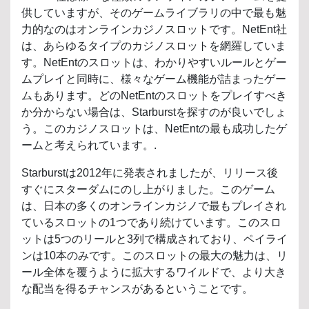
供していますが、そのゲームライブラリの中で最も魅
力的なのはオンラインカジノスロットです。NetEnt社
は、あらゆるタイプのカジノスロットを網羅していま
す。NetEntのスロットは、わかりやすいルールとゲー
ムプレイと同時に、様々なゲーム機能が詰まったゲー
ムもあります。どのNetEntのスロットをプレイすべき
か分からない場合は、Starburstを探すのが良いでしょ
う。このカジノスロットは、NetEntの最も成功したゲ
ームと考えられています。.
Starburstは2012年に発表されましたが、リリース後
すぐにスターダムにのし上がりました。このゲーム
は、日本の多くのオンラインカジノで最もプレイされ
ているスロットの1つであり続けています。このスロ
ットは5つのリールと3列で構成されており、ペイライ
ンは10本のみです。このスロットの最大の魅力は、リ
ール全体を覆うように拡大するワイルドで、より大き
な配当を得るチャンスがあるということです。