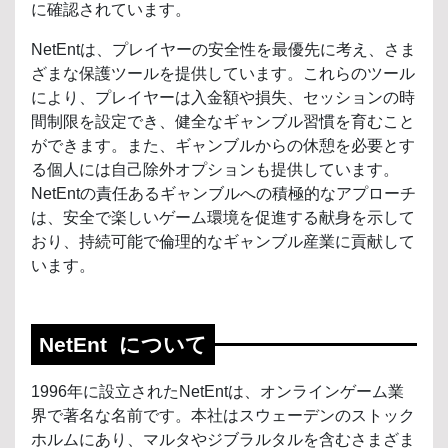
に確認されています。
NetEntは、プレイヤーの安全性を最優先に考え、さま
ざまな保護ツールを提供しています。これらのツール
により、プレイヤーは入金額や損失、セッションの時
間制限を設定でき、健全なギャンブル習慣を育むこと
ができます。また、ギャンブルからの休憩を必要とす
る個人には自己除外オプションも提供しています。
NetEntの責任あるギャンブルへの積極的なアプローチ
は、安全で楽しいゲーム環境を促進する献身を示して
おり、持続可能で倫理的なギャンブル産業に貢献して
います。
NetEnt について
1996年に設立されたNetEntは、オンラインゲーム業
界で著名な名前です。本社はスウェーデンのストック
ホルムにあり、マルタやジブラルタルを含むさまざま