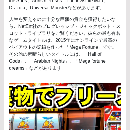
the Apes、Guns n’ Roses、The Invisible Man、
Dracula、Universal Monsterなどがあります。
人生を変えるのに十分な巨額の賞金を獲得したいな
ら
、
NetEnt社のプログレッシブ・ジャックポット・ス
ロット・ライブラリをご覧ください。彼らの最も有名
なゲームタイトルは、2015年にオンラインで最高の
ペイアウトの記録を作った「Mega Fortune」です。
その他の素晴らしいタイトルには、「Hall of
Gods」、「Arabian Nights」、「Mega fortune
dreams」などがあります。