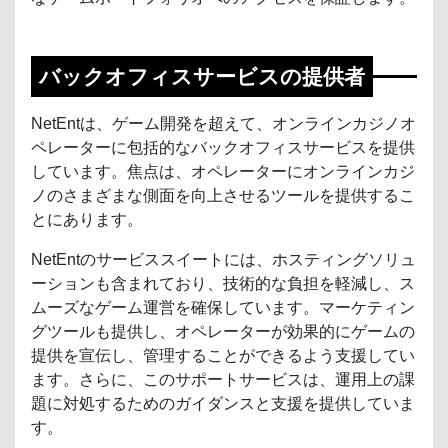
バックオフィスサービスの提供者
NetEntは、ゲーム開発を超えて、オンラインカジノオ
ペレーターに包括的なバックオフィスサービスを提供
しています。焦点は、オペレーターにオンラインカジ
ノのさまざまな側面を向上させるツールを提供するこ
とにあります。
NetEntのサービススイートには、ホスティングソリュ
ーションも含まれており、技術的な負担を軽減し、ス
ムーズなゲーム運営を確保しています。マーケティン
グツールも提供し、オペレーターが効果的にゲームの
提供を宣伝し、管理することができるよう支援してい
ます。さらに、このサポートサービスは、運用上の課
題に対処するためのガイダンスと支援を提供していま
す。