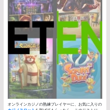
オンラインカジノの熟練プレイヤーに、お気に入りの