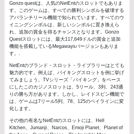
Gonzo questは、人気のNetEntのスロットでもありま
す。このゲームは、すべての勝利シンボルを破壊する
アバランチリール機能で知られています。すべてのウ
イニングシンボルは、新しいシンボルに置き換えら
れ、追加の賞金を得るチャンスとなります。Gonzo
Questスロットには、最大117,649ドルの賞金と追加
機能を搭載しているMegawaysバージョンもありま
す。.
NetEntのブランド・スロット・ライブラリーはとても
魅力的です。例えば、バイキングスロットを例に挙げ
てみましょう。TVシリーズ「バイキング」をベース
にしたこのカジノスロットは、5リール、3列、243通
りの勝ち方があります。しかし、レイドスピン機能で
は、ゲームは7リール5列、78、125のペイラインに変
化します。
その他の有名なNetEntのスロットには、Hell
Kitchen、Jumanji、Narcos、Emoji Planet、Planet of