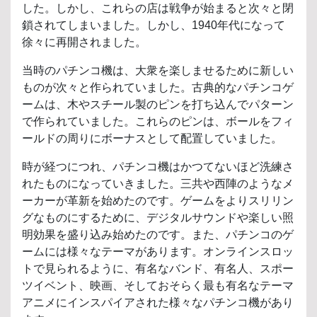
した。しかし、これらの店は戦争が始まると次々と閉
鎖されてしまいました。しかし、1940年代になって
徐々に再開されました。
当時のパチンコ機は、大衆を楽しませるために新しい
ものが次々と作られていました。古典的なパチンコゲ
ームは、木やスチール製のピンを打ち込んでパターン
で作られていました。これらのピンは、ボールをフィ
ールドの周りにボーナスとして配置していました。
時が経つにつれ、パチンコ機はかつてないほど洗練さ
れたものになっていきました。三共や西陣のようなメ
ーカーが革新を始めたのです。ゲームをよりスリリン
グなものにするために、デジタルサウンドや楽しい照
明効果を盛り込み始めたのです。また、パチンコのゲ
ームには様々なテーマがあります。オンラインスロッ
トで見られるように、有名なバンド、有名人、スポー
ツイベント、映画、そしておそらく最も有名なテーマ
アニメにインスパイアされた様々なパチンコ機があり