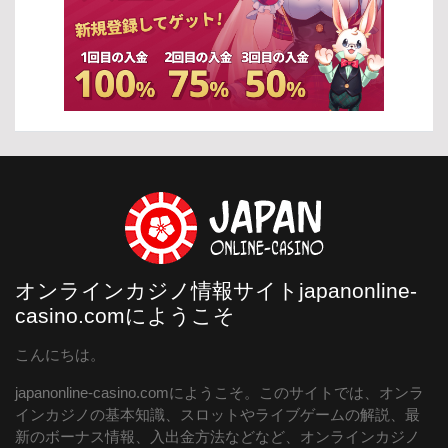
オンラインカジノ情報サイトjapanonline-
casino.comにようこそ
こんにちは。
japanonline-casino.comにようこそ。このサイトでは、オンラ
インカジノの基本知識、スロットやライブゲームの解説、最
新のボーナス情報、入出金方法などなど、オンラインカジノ