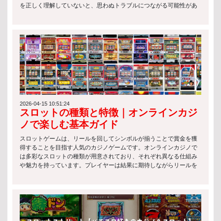
まとめ
を正しく理解していないと、思わぬトラブルにつながる可能性があ
メントへの進出を計画しています。
パチンコ
は、オンラインカジノが登場する以前から、日本ではと
ります。 特にオンライン環境では、サービス提供側のライセンス有
ても人気がありました。しかし、Japan Casinoサイトのカジノゲ
オンラインカジノでパチンコを楽し 、日本で最大の収益を上げる
無や運営国の法律が関係するため、スロットと法律の基本を押さえ
ームに組み込まれたことで、より多くの人がこのゲームにアクセ
カジノゲームの一つです
。
しかし、1940年代以降、ギャンブル
ておくことが欠かせません。 以下は、スロットに関する代表的な法
依存症対策規制のパチンコ業界へ
スできるようになり、人気が高まりました。さらに、オンライン
というレッテルを貼られずに済んでいます。パチンコは目的もデ
律上のポイントです： スロットマシンの運営には、各国の規制当局
カジノでは、世界のさまざまな地域のプレイヤーも、この日本版
の影響について
ザインも単純ですが、楽しいものです。日本人にとっては、パチ
によるライセンス取得が必要 違法に設置・提供されているスロット
パチンコをオンラインで楽しむことができることになりました。
ンコは文化の一部であり、ポピュラーな娯楽です。彼らにとっ
の利用には罰則が科される場合がある 年齢制限や本人確認など、プ
て、パチンコは自分たちの伝統の象徴です。しかし今日では、パ
レイヤー保護のためのルールが設けられている このようにスロット
国では新しい中毒防止規則があり、パチンコ機は出玉を減らすこ
チンコは日本人だけでなく、他の人々も楽しむことができます。
と法律は密接に関係しており、単なる娯楽ではなく「ルールを理解
とが求められています。
これにより、プレイヤーはよりゆっくり
オンラインカジノゲームにパチンコが導入されたことで、より多
した上で楽しむゲーム」であることを意識することが重要です。 ス
とお金を勝ち負けすることになります。
くの人がパチンコを楽しむことができるようになり、その人気は
ロットゲームの種類 クラシックスロット クラシックスロットは、最
多くのプレイヤーにとって、これはパチンコゲームの興奮と中毒
広く浸透しています。パチンコは、そのシンプルさにもかかわら
もシンプルな構造を持つ伝統的なスロットゲームです。主に3リール
2026-04-15 10:51:24
性を低下させるものです。パチンコホールは、今後3年間、この
スロットの種類と特徴｜オンラインカジ
ず、多くの人が魅力を感じるゲームです。このゲームのシンプル
構成で、初心者でも理解しやすいのが特徴です。 主な特徴は以下の
新しいルールを遵守することが求められています。
なルールと仕組みが、ストレスのないオンラインゲームを求める
通りです： シンプルなルールで直感的にプレイ可能 フルーツやBAR
ノで楽しむ基本ガイド
多くのパチンコ店経営者は、遊技機の交換費用だけでなく、遊技
プレイヤーにとって魅力的なのです。シンプルなデザインであり
などの基本シンボルが中心 配当は控えめだが、リスクも低い スロッ
者が新しいパチンコゲームを退屈だと感じてしまうことを懸念し
ながら、特にパチンコのトーナメントでは、プレイヤーは大きな
トと法律の観点から見ても、こうした基本的なスロットは長年にわ
スロットゲームは、リールを回してシンボルが揃うことで賞金を獲
ています。
報酬と多くのエキサイティングなボーナスを手に入れることがで
たり規制対象として安定的に運用されています。 ビデオスロット ビ
得することを目指す人気のカジノゲームです。オンラインカジノで
きます。パチンコは子供からお年寄りまで楽しめる娯楽で、多く
デオスロットは、現代的なグラフィックやアニメーションを活用し
は多彩なスロットの種類が用意されており、それぞれ異なる仕組み
の人に親しまれています。オンラインカジノのゲーム一覧にパチ
た人気の高いタイプです。エンターテインメント性が非常に高く、
や魅力を持っています。プレイヤーは結果に期待しながらリールを
ンコが加わることで、より多くの人にパチンコを知ってもらうこ
多くのオンラインカジノで主流となっています。 特徴は以下の通り
スピンさせ、手軽に運試しを楽しむことができます。 スロットの種
とができます。
です： 複雑なボーナス機能やミニゲームを搭載 多数のペイラインで
類 オンラインカジノでは、さまざまなスロットの種類が提供されて
高い勝率設計が可能 テーマ性が豊かで没入感が高い スロットと法律
おり、それぞれ異なる特徴と楽しみ方があります。自分のプレイス
の観点では、これらのゲームもライセンス管理のもとで提供される
タイルに合ったスロットを選ぶことで、より満足度の高いゲーム体
必要があり、公正性の確保が重視されています。 プログレッシブジ
験が可能になります。ここでは代表的なスロットの種類について解
ャックポットスロット プログレッシブジャックポットスロットは、
説します。 クラシックスロット クラシックスロットは、伝統的な3