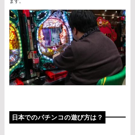
ます。
日本でのパチンコの遊び方は？