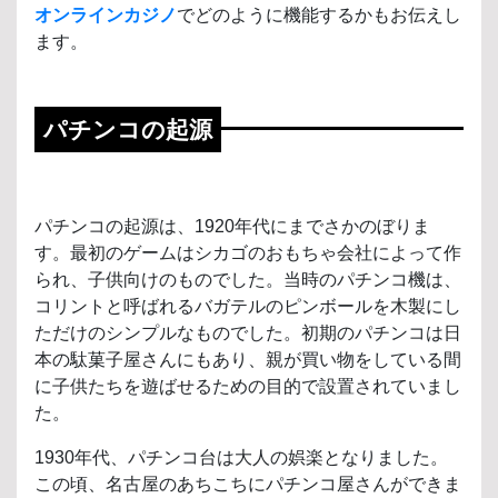
オンラインカジノ
でどのように機能するかもお伝えし
ます。
パチンコ
の起源
パチンコの起源は、1920年代にまでさかのぼりま
す。最初のゲームはシカゴのおもちゃ会社によって作
られ、子供向けのものでした。当時のパチンコ機は、
コリントと呼ばれるバガテルのピンボールを木製にし
ただけのシンプルなものでした。初期のパチンコは日
本の駄菓子屋さんにもあり、親が買い物をしている間
に子供たちを遊ばせるための目的で設置されていまし
た。
1930年代、パチンコ台は大人の娯楽となりました。
この頃、名古屋のあちこちにパチンコ屋さんができま