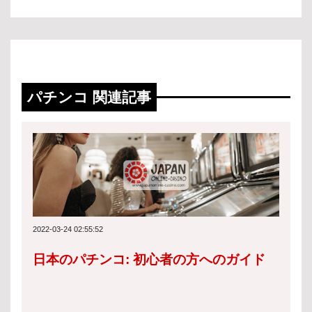
パチンコ 関連記事
2022-03-24 02:55:52
日本のパチンコ: 初心者の方へのガイド