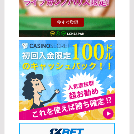
じて配当を受け取る この基本操作を理解することで、スロットと法
を増やすチャンスが広がります。 フリースピン: 無料でスピンでき
ル形式で、シンプルなゲーム性が特徴 ビデオスロット：5リール以
律の安全な環境の中で安心してプレイを始めることができます。
る機能で、追加の勝利チャンスを得られます。 マルチプライヤー:
上で多彩な演出やボーナス機能を搭載 プログレッシブジャックポッ
[…]
配当を倍増させる機能で、高額当選を狙えます。 ボーナスラウンド:
ト：プレイごとに賞金が増加し、大きな当たりが狙える 3Dスロッ
特別なゲームモードで、通常よりも大きな報酬が期待できます。 こ
ト：高品質なグラフィックと没入感のある演出が魅力 オンラインス
れらの基本操作と機能を理解することで、さまざまなスロットの種
ロットとランドカジノの違い オンラインスロットとランドカジノに
類をより深く楽しむことができるでしょう。自分のスタイルに合っ
は、それぞれ異なるメリットがあります。スロットの攻略法を活か
たプレイ方法を見つけて、効率よくゲームを進めてください。 人気
すには、自分に合った環境を選ぶことも重要です。 特徴 オンライン
のスロットゲーム 代表的なゲームタイトル 特に人気の高いスロット
スロット ランドカジノ アクセス いつでもどこでもプレイ可能 特定
ゲームには、以下のようなタイトルがあります。 スターライトプリ
の場所でプレイ ボーナス 豊富な特典やプロモーション 基本的に特
ンセス：幻想的な世界観と高いボーナス性能が魅力のスロットの種
典は少ない 環境 自宅など快適な環境 リアルなカジノ体験 スロット
類です。 フルーツパーティー：シンプルで分かりやすく、初心者に
の攻略法を正しく理解し、ゲームの種類やプレイ環境を選択するこ
もおすすめのスロットです。 バトルオブザグッズ：戦士や冒険をテ
とで、自分に最適なスタイルで楽しみながら勝率向上を目指すこと
ーマにした、演出が豊富なスロットとして人気があります。 ゲーム
ができます。 スロットの人気の理由 簡単なプレイ方法 スロットは
プロバイダーの紹介 さまざまなスロットの種類を提供している開発
シンプルな操作性が魅力で、多くのプレイヤーに支持されていま
会社にも注目することで、より質の高いゲームを楽しめます。
す。複雑なルールを覚える必要がなく、初心者でもすぐに楽しめる
Microgaming：業界を代表するプロバイダーで、多彩なスロットの
点が特徴です。また、スロットの攻略法を理解することで、より効
種類を展開しています。 NetEnt：革新的な機能と高品質なデザイン
率的にゲームを進めることも可能になります。 ルールがシンプルで
で知られています。 Play’n GO：モバイル対応に優れ、遊びやすい
直感的にプレイできる すぐにゲームを開始できる手軽さ フリースピ
スロットの種類が豊富です。 新作スロットゲームのトレンド 近年の
ンやボーナス機能など追加要素が豊富 ジャックポットの魅力 スロッ
スロットの種類には、最新技術を活用したトレンドが反映されてい
トの大きな魅力の一つがジャックポットです。高額賞金を狙える点
ます。 ビデオスロットの進化：ストーリー性のある演出が強化され
が、多くのプレイヤーを惹きつけています。スロットの攻略法を活
ています。 ボーナス機能の多様化：インタラクティブな要素が増え
用しながらプレイすることで、こうしたチャンスをより効果的に狙
ています。 モバイル最適化：スマートフォンで快適に遊べる設計が
うことができます。 一度の当たりで大きな賞金を獲得できる可能性
主流です。 このように、人気タイトルやトレンドを把握すること
がある スピンごとの緊張感と期待感が楽しめる テーマとビジュアル
で、自分に最適なスロットの種類を見つけやすくなります。最新の
の多様性 現代のスロットは多彩なテーマや高品質なグラフィックが