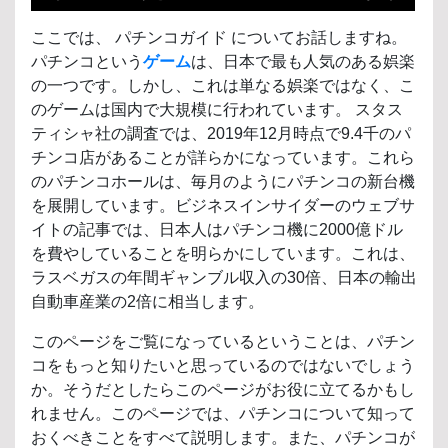
ここでは、 パチンコガイド についてお話しますね。
パチンコという
ゲーム
は、日本で最も人気のある娯楽
の一つです。しかし、これは単なる娯楽ではなく、こ
のゲームは国内で大規模に行われています。 スタス
ティシャ社の調査では、2019年12月時点で9.4千のパ
チンコ店があることが詳らかになっています。これら
のパチンコホールは、毎月のようにパチンコの新台機
を展開しています。ビジネスインサイダーのウェブサ
イトの記事では、日本人はパチンコ機に2000億ドル
を費やしていることを明らかにしています。これは、
ラスベガスの年間ギャンブル収入の30倍、日本の輸出
自動車産業の2倍に相当します。
このページをご覧になっているということは、パチン
コをもっと知りたいと思っているのではないでしょう
か。そうだとしたらこのページがお役に立てるかもし
れません。このページでは、パチンコについて知って
おくべきことをすべて説明します。また、パチンコが