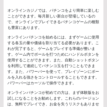
オンラインカジノでは、パチンコをより簡単に楽しむ
ことができます。毎月新しい新台が登場しているの
で、オンラインでプレイできるパチンコゲームの種類
も豊富にあります。
オンラインパチンコを始めるには、まずゲームに使用
する各玉の量や価値を割り当てる必要があります。こ
れが完了すると、ゲームをプレイする準備が整いま
す。ゲーム内でボールを打つためにハンドルボタンを
使用することができます。また、自動ショットボタン
を利用して連続してパチンコ玉を打つこともできま
す。また、パワーバーを使って、プレイゾーンにボー
ルを入れる強さをコントロールすることもできます。
パワーバーはカーソルで操作できます。
オンラインパチンコが初めての方は、まず体験版をお
試しになることをお勧めします。これらのバージョン
は、無料でプレイでき、お金を失うリスクもありませ