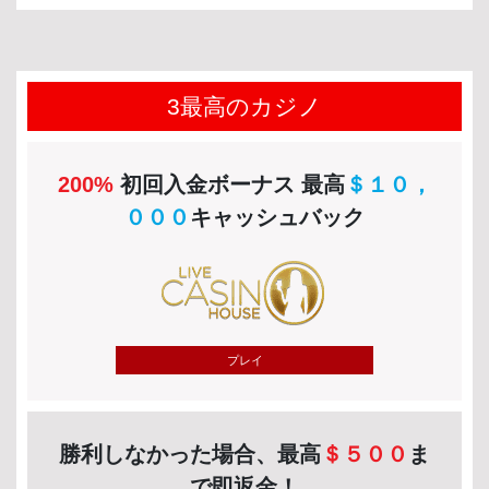
われた月です。また、この時期には福島で原子力発電所の事故が
パチンコは当初、子供向けに作られたものでした。1920年代にシ
パズルゲーム
：いろいろなものの組み合わ
あったことも記憶に新しいところです。
パチンコ：技術か運か？
カゴの玩具会社によって製造されました。最初のパチンコ機は木
当時、全国各地で電力不足や計画停電などの不都合が多数発生し
せを試して、うまくいくものを見つけるゲ
製で、バガテル・ピンボールのコリンスに似ていました。子供た
ていました。この間、
パチンコ業界は多くの人から批判されてい
ちの関心を引くために、（子供たちがよく行く）お菓子屋さんに
ームです。かなり挑戦的なゲームですが、
パチンコについて、技術が必要なゲームなのか、それとも完全に
ました。
パチンコ台が置かれていました。
3最高のカジノ
クレジットや賞品で報われることはほとん
運に頼っているのか、多くの人が疑問に思っています
。一般的に
最も有名なのは、石原慎太郎東京都知事（当時）の発言です。石
1930年に日本で初めてのパチンコ店がオープンしてから、パチン
言って、ギャンブルは運に左右されます。つまり、プレイヤーは
原は、「貴重な電力資源を無駄にしている」と業界を批判しまし
どありません。その代わり、バッジが与え
コ店はどんどん増えていきました。しかし、これらのパチンコ店
ギャンブルをするとき、常に幸運の女神に恵まれるように祈らな
た。
は、第二次世界大戦が始まるとその影響で多くが閉鎖され、戦
られ、様々なレートで他のバッジと交換す
ければなりません。パチンコも例外ではありません。他のゲーム
日本ゲーミングマシン工業会は、さまざまな批判を受けながらも
後、日本経済が復興した1940年代後半になってようやく再開され
200%
初回入金ボーナス 最高
＄１０，
ることができます。
と同じように、パチンコも運と技術、そして偶然の要素が必要な
「目立たない方がいい」と判断し、テレビ広告を控える方針を打
ました。
のです。
ち出しました。
ギャンブルゲーム
-お金を入れて、終わった
０００
キャッシュバック
そう、パチンコを打つには技術も必要なのです。しかし、それに
ときには始めたときよりもお金が増えてい
怯む必要はありません。いつ、どの程度の強さで玉を打ち出す
仕組みについて
ればいいですね。しかし、時にはその逆の
か、それはパチンコをする人なら必ず身になる能力です。このス
パチンコ業界の低迷
キルが勝負を大きく左右するのです。
ことが起こります。このようなゲームをオ
ゲームの結果には、運の要素も大きく寄与します。ボールが右の
パチンコはどうやって遊ぶのか？
パチンコは日本のピンボールに
ンラインパチンコ用語でScam(詐欺)と呼び
ポケットに落ちる確率は常に存在し、プレイヤーが何個のボール
相当します。
実際、ゲーム盤は縦型のピンボールマシンを参考に
パチンコはすでに何年も前から衰退していました。さまざまな調
ます。
を追加で獲得するかを決定するスロットマシンの引き金となりま
デザインされています。ただし、バンパーはありません。多くの
査によると、国の人口減少が最大の理由のひとつだといわれてい
す。パチンコは簡単なゲームですが、完全にマスターするには多
プレイ
人は、パチンコを偶然のゲームだと考えています。しかし、パチ
ます。 若い世代はオンラインゲームを好む傾向にあり、ギャンブ
くの時間と練習が必要です。現代の新しいパチンコ機には、さま
ンコマニアは、このゲームには多くのスキルが必要だと主張して
ラーはオンラインカジノなどの賭け事を好む傾向にあります。
ざまな要素が加わり、ミニゲームなどのモードもあり、少し複雑
います。このマニアたちは、もしあなたがパチンコ機に同調し、
パチンコホールの数も減少しています。警察庁のデータによる
になっています。
日本で人気のあるオンラインパチ
機械と一体になることができれば、あなたは勝利し、パチンコ・
と、
全国のパチンコホールの数は
、20年前の1万7,000軒以上から
マスターと呼ばれるにふさわしくなります。
ンコゲーム例
勝利しなかった場合、最高
＄５００
ま
約9,600軒に減少しました。
ボールが跳ね返る場所には、小さな金属製のピンが並んでいま
また、東京商工リサーチは、倒産するパチンコホール経営者が増
まとめ
で即返金！
す。
パチンコプレイヤーの目的は、できるだけ多くの玉をキャッ