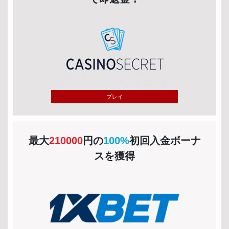
えていることを明らかにしました。同社のデータによると、
2016
Japan Casino
サイトには、人気のあるパチンコゲームがたくさん
チャーの上に落とすことです。
キャッチャーは、パチンコ盤面に
年に12社だったパチンコ店が昨年29社も倒産しています。
あります。以下は、これらのパチンコゲームのいくつかの例で
散らばっている小さなカップで表現されています。パチンコ玉が
世界の多くのカジノプレーヤーにとってのスロットは、日本のプ
大和証券のアナリストである鈴木貴男氏は、より多くのパチンコ
す。
キャッチャーに落ちれば、プレイヤーは報酬を得ることができま
レーヤーにとってのパチンコであります。スロットは最も人気の
ホールが閉鎖され、全国のパチンコ店の売上が最大で20％減少す
す。
あるカジノゲームの1つとされており、日本では断然パチンコが
ると予測しています。
初期のパチンコ機では、ボールベアリングが「スタートチャッカ
人気です。どのオンライン
カジノサイ
トにもスロットゲームで遊
ロイター通信の記事の中で、鈴木氏は、パチンコ店はすでに年間
ー」と呼ばれるスロットに落ちれば大当たりとなります。この特
逆襲のシャアパチンコ
ぶことができます。日本には何千ものパチンコ店があり、パチン
約1兆円を新台に費やしており、全店合計で年間3兆円を稼いでい
定のゾーンは、ジャックポットの支払いを有効にするもので、運
コが日本のプレーヤーにとても人気があることを証明していま
ることを考えると高額な支出であると述べています。新台は通
が味方してボールがこの特定のゾーンに着地する限り、1ゲーム
す。現代のテクノロジーにより、開発者は新しいパチンコ機のバ
常、1台40万円から50万円します。
逆シャアパチンコって何だろうと思われるかもしれませんね。そ
につき何度でもトリガーされる可能性があります。
ージョンを考案し、より現代的な追加機能でゲームをよりエキサ
う、まるでSF映画に出てくるような話ですが、日本で実際に存在
イティングでやりがいのあるものにしています。
パチンコは日本
しているゲームなのです。
日本のピンボールとアメリカのスロッ
プレイ
の文化の一部
になっているといっても過言ではないでしょう。し
新ルールによるパチンコ需要の増
トマシンが合体したようなゲームです。
名前は直訳すると “逆転
オンラインでのパチンコ
たがって、日本ではギャンブルに関する厳しい法律や規制がある
のパチンコ “です。これは、ゲーム中の特定の玉が特定のピンに
加を期待する当局
にもかかわらず、パチンコ店は法律で認められ、社会に受け入れ
接触すると、方向が反転する性質を指しています。アメリカでは
られているため、営業を続けているのです。
にはありませんが、他の国には輸出されています。
日本には豊かでカラフルな文化があり、それはパチンコ店にも表
最大
210000
円の
100%
初回入金ボーナ
思い起こせば、2012年には年間約254万台のパチンコ機が新たに
逆シャアパチンコは、プレイヤーが機械のレバーやボタンを押す
れています。現代のテクノロジーは、ビデオスロットマシンの優
販売されていました。これは、テレビ広告の自粛キャンペーンが
ことで、玉が発射され、その玉でプレイします。玉は機械の中で
れた機能を現代のパチンコマシンに応用することで、その影響を
スを獲得
始まった時期です。それ以降は減少の一途をたどっています。
昨
弾み、開口部からスロットの1つに落ちます。玉がスロットのい
受けています。オンラインパチンコは、単にジャックポットの出
年は95万台のパチンコ機しか売れませんでした。
ずれかに落ちると、より多くの玉や他の賞品を獲得できる何らか
玉を誘発するだけではありません。より技術的に進んだマシンで
パチンコは、日本で最も人気のある娯楽のひとつです
。この業界
のメカニズムが作動します。
は、スタートチャッカーポケットをトリガーにして、無制限のミ
が直面したいくつかの論争にもかかわらず、パチンコゲームをす
このゲームを始める前に知っておいていただきたいことがいくつ
ニゲームやフィーチャーゲームが行われます。これらのゲーム
ることは依然として合法です。パチンコもパチスロも、ギャンブ
かあります。ひとつは、あまりに頻繁にプレイしていると、自分
は、無料のボール、追加のウィニングポケット、メガペイアウト
ルとして認識されていません。その理由は、プレイヤーの報酬が
の人生には何の意味も価値もないように感じ始めるかもしれない
を提供すると同時に、ゲームの総合的なエンターテイメント性を
お金ではなくアイテムであるからです。
ということです。なぜなら、そうなれば、すべてのお金を失い、
高めています。
パチンコメーカーは、テレビでパチンコのコマーシャルを流すこ
この機械以外にお金を使うものがなくなるからです
パチンコオンラインは、日本ではとても人気のあるゲームです