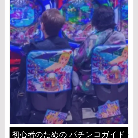
初心者のための パチンコガイド