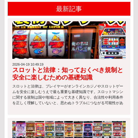
最新記事
2026-04-19 10:49:19
スロットと法律：知っておくべき規制と
安全に楽しむための基礎知識
スロットと法律は、プレイヤーがオンラインカジノやスロットゲー
ムを安全に楽しむうえで最も重要な基礎知識です。スロットマシン
に関する規制は国や地域によって大きく異なり、合法性や利用条件
を正しく理解していないと、思わぬトラブルにつながる可能性があ
ります。 特にオンライン環境では、サービス提供側のライセンス有
無や運営国の法律が関係するため、スロットと法律の基本を押さえ
ておくことが欠かせません。 以下は、スロットに関する代表的な法
律上のポイントです： スロットマシンの運営には、各国の規制当局
によるライセンス取得が必要 違法に設置・提供されているスロット
の利用には罰則が科される場合がある 年齢制限や本人確認など、プ