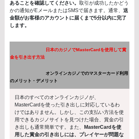
あることを確認してください。
取引が成功したかどう
かの通知がEメールまたはSMSで届きます。通常、
送
金額がお客様のアカウントに届くまで5分以内に完了
します。
日本のカジノでMasterCardを使用して賞
金を引き出す方法
オンラインカジノでのマスターカード利用
のメリット・デメリット
日本のすべてのオンラインカジノが、
MasterCardを使った引き出しに対応しているわ
けではありません。しかし、この支払い方法を使
用できるカジノサイトを見つけた場合、賞金の引
き出しも通常簡単です。また、
MasterCardを使
用した賞金の引き出しには、プレイヤーが問題な