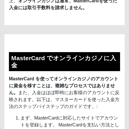
上、
オンラインカジノは通常、MasterCardを使った
入金には取引手数料を請求しません。
MasterCard でオンラインカジノに入
金
MasterCard を使ってオンラインカジノのアカウント
に資金を移すことは、複雑なプロセスではありませ
ん。
また、入金はほぼ即時にお客様のアカウントに反
映されます。以下は、マスターカードを使った入金方
法のステップバイステップのガイドです。:
まず、MasterCardに対応したサイトでアカウン
トを登録します。 MasterCardを支払い方法とし