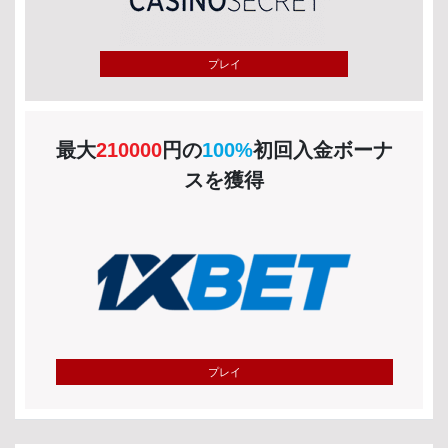
プレイ
最大
210000
円の
100%
初回入金ボーナ
スを獲得
プレイ