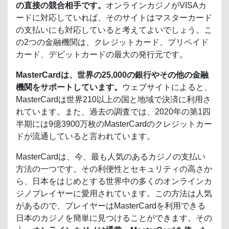
の直接の競合相手です。
オンラインカジノがVISAカ
ードに対応していれば、そのサイトはマスターカード
の支払いにも対応していると考えてよいでしょう。こ
の2つの金融機関は、クレジットカード、プリペイド
カード、デビットカードの最大の発行元です。
MasterCardは、世界の25,000の銀行やその他の金融
機関をサポートしています。
ウェブサイトによると、
MasterCardは世界210以上の国と地域で決済に利用さ
れています。また、過去の調査では、2020年の第1四
半期には9億3900万枚のMasterCardのクレジットカー
ドが流通していると言われています。
MasterCardは、今、最も人気のあるカジノの支払い
方法の一つです。その利便性とセキュリティの高さか
ら、日本をはじめとする世界中の多くのオンラインカ
ジノプレイヤーに愛用されています。この方法は人気
があるので、プレイヤーはMasterCardを利用できる
日本のカジノを簡単に見つけることができます。その