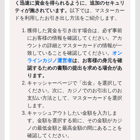
く迅速に資金を得られるように、追加のセキュリ
ティが施されています。
以下では、マスターカー
ドを利用したお引き出し方法をご紹介します。
獲得した賞金を引き出す場合は、必ず事前
にお客様の情報を確認してください。アカ
ウントの詳細とマスターカードの情報が一
致していることを確認してください。
オン
ラインカジノ運営者
は、お客様の身元を確
認するための書類の提出を求める場合があ
ります。
キャッシャーページで「出金」を選択して
ください。次に、カジノでのお引出しのお
支払い方法として、マスターカードを選択
します。
キャッシュアウトしたい金額を入力しま
す。金額を選択する前に、その金額がカジ
ノの最低金額と最高金額の間にあることを
確認してください。