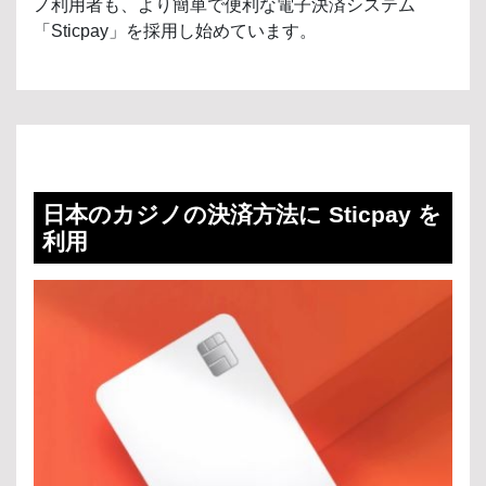
ノ利用者も、より簡単で便利な電子決済システム
「Sticpay」を採用し始めています。
日本のカジノの決済方法に Sticpay を
利用