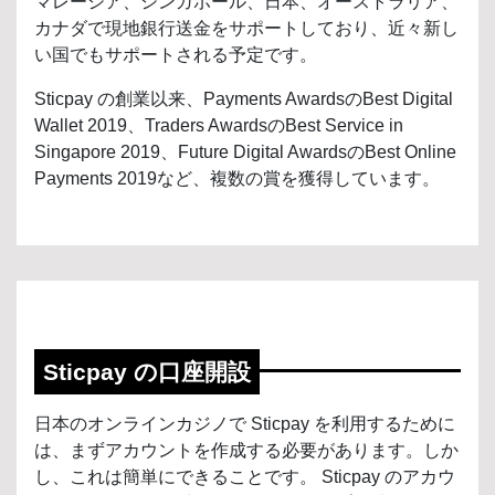
マレーシア、シンガポール、日本、オーストラリア、
カナダで現地銀行送金をサポートしており、近々新し
い国でもサポートされる予定です。
Sticpay の創業以来、Payments AwardsのBest Digital
Wallet 2019、Traders AwardsのBest Service in
Singapore 2019、Future Digital AwardsのBest Online
Payments 2019など、複数の賞を獲得しています。
Sticpay の口座開設
日本のオンラインカジノで Sticpay を利用するために
は、まずアカウントを作成する必要があります。しか
し、これは簡単にできることです。 Sticpay のアカウ