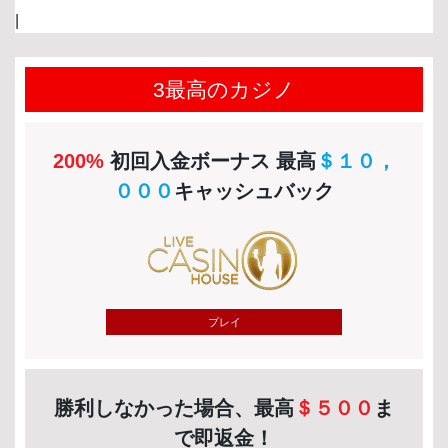
|
3最高のカジノ
200%
初回入金ボーナス 最高
＄１０，
０００
キャッシュバック
プレイ
勝利しなかった場合、最高
＄５００
ま
で即返金！