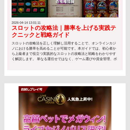
プレイヤーのベットが蓄積されて巨大な賞金プールを形成するタイ
リール構成を採用したシンプルなスロットの種類です。操作が分か
プです。一攫千金のチャンスがある一方で、リスクも高いのが特徴
りやすく、ルールも簡単なため、初心者に最適です。レトロなデザ
です。 主な特徴： プレイごとにジャックポットが増加 複数のプレ
インやシンプルな配当システムが特徴で、気軽に楽しめます。 ビデ
イヤーで賞金が共有される仕組み 高リスク・高リターンのゲーム性
オスロット ビデオスロットは、現代のオンラインカジノで最も人気
スロットと法律の枠組みでは、こうした高額賞金型ゲームは特に厳
のあるスロットの種類です。5リール以上を採用し、美しいグラフィ
2026-04-14 13:01:11
スロットの攻略法｜勝率を上げる実践テ
格な監督のもとで運営されることが一般的です。 日本のスロットマ
ックスやアニメーション、ストーリー性が魅力です。ボーナス機能
シンの規制 法律による制約 スロットと法律の観点から見ると、日本
も豊富で、プレイヤーを飽きさせない設計になっています。 プログ
クニックと戦略ガイド
では以下のような制約が設けられています： スロットマシンは原則
レッシブスロット プログレッシブスロットは、ジャックポットがプ
として特定の施設でのみ利用可能 賭博行為は法律で禁止されてお
レイヤーのベットによって増加し続けるスロットの種類です。一度
スロットの攻略法を正しく理解し活用することで、オンラインカジ
り、例外的に認められた環境のみ合法 運営には厳格な基準と行政の
の当選で非常に高額な賞金を獲得できる可能性があり、多くのプレ
ノにおける勝率を高めることが可能です。本ガイドでは、初心者か
監督が必要 このように、日本ではスロットと法律が密接に結びつい
イヤーに人気があります。夢のある一攫千金を狙いたい方におすす
ら上級者まで役立つ実践的なスロットの攻略法と戦略をわかりやす
ており、自由なプレイ環境は限定されています。 許可されたカジノ
めです。 スロットの遊び方 ベットの設定 スロットをプレイする際
く解説します。 単なる運任せではなく、ゲーム選びや資金管理、ボ
と施設 現在日本では、スロットマシンを設置できる施設は限られて
の最初のステップはベットの設定です。各スロットの種類によって
ーナスの使い方といった重要なポイントを押さえることで、より安
おり、主に以下が対象となります： 統合型リゾート（IR）として認
ベット額やライン数が異なるため、自分の予算に合った設定を選ぶ
定したプレイが実現できます。 以下では、効果的なスロットの攻略
可されたカジノ施設 法律に準拠したパチンコ・パチスロ施設 これら
ことが重要です。 ミニマムベット: 少額でプレイできるため、初心
法としてすぐに実践できるテクニックとヒントを紹介します。これ
の施設は観光振興や地域経済の活性化を目的としており、スロット
者や長時間楽しみたい方に最適です。 マキシマムベット: 高額ベッ
らを活用しながら、楽しみつつ勝利のチャンスを広げていきましょ
と法律の枠組みの中で運営が厳しく管理されています。 未成年者の
トにより、大きなリターンを狙える可能性があります。 カスタムベ
う。 スロットゲームとは スロットゲームの定義 スロットゲーム
アクセス制限 スロットと法律では、未成年者保護も重要な要素で
ット: 自分で金額を調整できる柔軟な設定が可能です。 スピンの開
は、プレイヤーがレバーやボタンを操作して回転するリール上のシ
す。 多くの施設で18歳または20歳未満の入場が禁止 入場時には厳
始 ベットを設定した後は、リールを回してゲームを進めます。ほと
ンボルを揃えることを目的としたカジノゲームです。シンプルなル
格な本人確認が実施される ギャンブル依存防止のための啓発活動も
んどのスロットの種類では、直感的な操作で簡単にスピンを開始で
ールと運の要素が特徴ですが、スロットの攻略法を理解すること
行われている このような仕組みにより、スロットと法律は安全性と
きます。 スピンボタン: ボタンを押すことでリールが回転し、結果
で、より効率的なプレイを目指すことができます。初心者でも始め
社会的責任を両立させています。 スロットゲームのプレイ方法 基本
が表示されます。 オートプレイ: 一定回数自動でスピンを行う機能
やすく、多くのプレイヤーに親しまれています。 スロットゲームの
的なプレイ手順 スロットゲームの基本的な流れは非常にシンプルで
で、効率よくプレイできます。 ボーナス機能の活用 多くのスロット
種類 スロットにはさまざまな種類があり、それぞれ異なる特徴を持
す。以下の手順で進めます： 好みのスロットマシンを選択する ベッ
の種類には、ゲームをより有利に進めるためのボーナス機能が搭載
っています。スロットの攻略法を実践するためには、これらの違い
ト金額を設定する 「スピン」ボタンを押してリールを回す 結果に応
されています。これらを理解して活用することで、獲得できる報酬
を理解することが重要です。 クラシックスロット：伝統的な3リー