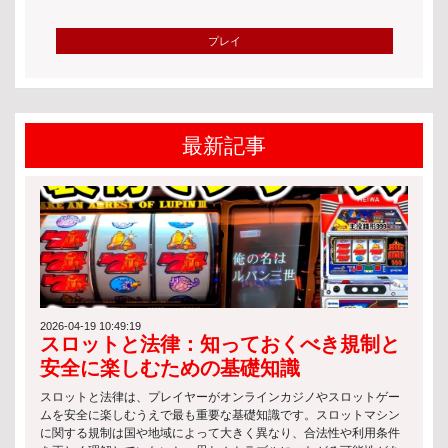
プレイ
最新記事
2026-04-19 10:49:19
スロットと法律：知っておくべき規制と
安全に楽しむための基礎知識
スロットと法律は、プレイヤーがオンラインカジノやスロットゲー
ムを安全に楽しむうえで最も重要な基礎知識です。スロットマシン
に関する規制は国や地域によって大きく異なり、合法性や利用条件