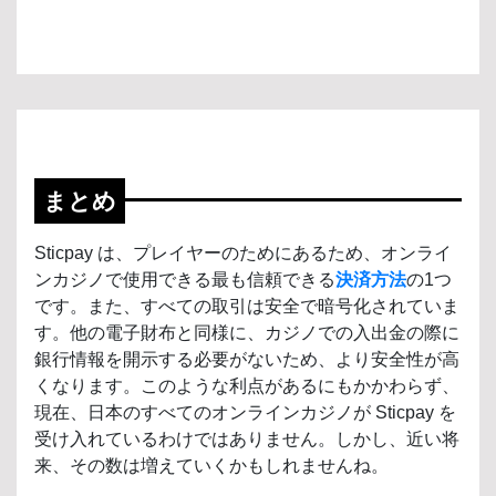
まとめ
Sticpay は、プレイヤーのためにあるため、オンライ
ンカジノで使用できる最も信頼できる
決済方法
の1つ
です。また、すべての取引は安全で暗号化されていま
す。他の電子財布と同様に、カジノでの入出金の際に
銀行情報を開示する必要がないため、より安全性が高
くなります。このような利点があるにもかかわらず、
現在、日本のすべてのオンラインカジノが Sticpay を
受け入れているわけではありません。しかし、近い将
来、その数は増えていくかもしれませんね。