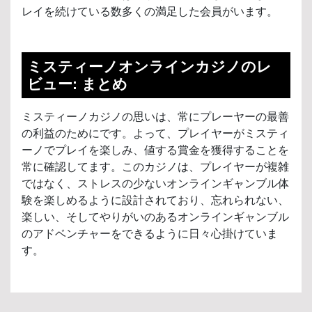
レイを続けている数多くの満足した会員がいます。
ミスティーノオンラインカジノのレ
ビュー: まとめ
ミスティーノカジノの思いは、常にプレーヤーの最善
の利益のためにです。よって、プレイヤーがミスティ
ーノでプレイを楽しみ、値する賞金を獲得することを
常に確認してます。このカジノは、プレイヤーが複雑
ではなく、ストレスの少ないオンラインギャンブル体
験を楽しめるように設計されており、忘れられない、
楽しい、そしてやりがいのあるオンラインギャンブル
のアドベンチャーをできるように日々心掛けていま
す。