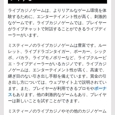
ライブカジノゲームは、よりリアルなゲーム環境を体
験するために、エンターテイメント性が高く、刺激的
なゲームです。ライブカジノゲームでは、プレイヤー
がライブチャットで対話することができるライブディ
ーラーがいます。
ミスティーノのライブカジノゲームは豊富です。ルー
レット、ライブドラゴンタイガー、ポーカー、シック
ボ、バカラ、ライブモノポリーなど、ライブクルーピ
エ・ライブディーラーがいるカジノです。ライブカジ
ノゲームは、エンターテイメント性が高く、高速で、
継ぎ目のない引き出し手順を備えています。賞金の引
き出し方については、ウェブサイト上で説明されてい
ます。また、プレイヤーが利用できるプロモや
ボーナ
ス
もあります。他の刺激的なゲームもあり、プレイヤ
ーは新しいことを試すことができます。
ミスティーノのライブカジノやその他のカジノゲーム