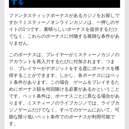
する
ファンタスティックボーナスがあるカジノをお探しで
すか？ミスティーノオンラインカジノは、一押しのサ
イトの1つです。素晴らしいボーナスを提供するだけ
でなく、これらのボーナスに付随する複雑な条件があ
りません。
このボーナスは、プレイヤーがミスティーノカジノの
アカウントを再入力するたびに付加されます。つま
り、プレイヤーがデポジットをする度にボーナスを獲
得することができます。しかし、各ボーナスにはベッ
ト条件があります。この場合、ゲームをプレイするた
めにボーナス額を何回賭ける必要があるかということ
です。ベット条件は、ボーナスごとに異なる場合があ
ります。ミスティーノのライブカジノでは、ライブカ
ジノゲームだけでなく、すべてのゲームにおいて、可
能な限り低いベット条件でのボーナスが利用可能で
す。