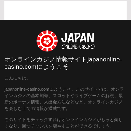
オンラインカジノ情報サイトjapanonline-
casino.comにようこそ
こんにちは。
japanonline-casino.comにようこそ。このサイトでは、オンラ
インカジノの基本知識、スロットやライブゲームの解説、最
新のボーナス情報、入出金方法などなど、オンラインカジノ
を楽しむ上での情報が満載です。
このサイトをチェックすればオンラインカジノがもっと楽し
くなり、勝つチャンスを増やすことができるでしょう。