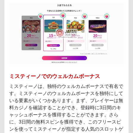
ミスティーノでのウェルカムボーナス
ミスティーノは、独特のウェルカムボーナスで有名で
す。ミスティーノのウェルカムボーナスを独特にして
いる要素がいくつかあります。まず、プレイヤーは無
料カジノを確認することができ、登録時に3日間のキ
ャッシュボーナスを獲得することができます。さら
に、3日間の無料スピンを獲得でき、このフリースピ
ンを使ってミスティーノが指定する人気のスロットゲ