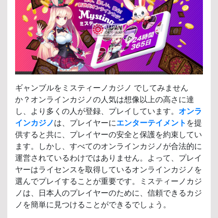
ギャンブルをミスティーノカジノ でしてみません
か？オンラインカジノの人気は想像以上の高さに達
し、より多くの人が登録、プレイしています。
オンラ
インカジノ
は、プレイヤーに
エンターテイメント
を提
供すると共に、プレイヤーの安全と保護を約束してい
ます。しかし、すべてのオンラインカジノが合法的に
運営されているわけではありません。よって、プレイ
ヤーはライセンスを取得しているオンラインカジノを
選んでプレイすることが重要です。ミスティーノカジ
ノは、日本人のプレイヤーのために、信頼できるカジ
ノを簡単に見つけることができるでしょう。