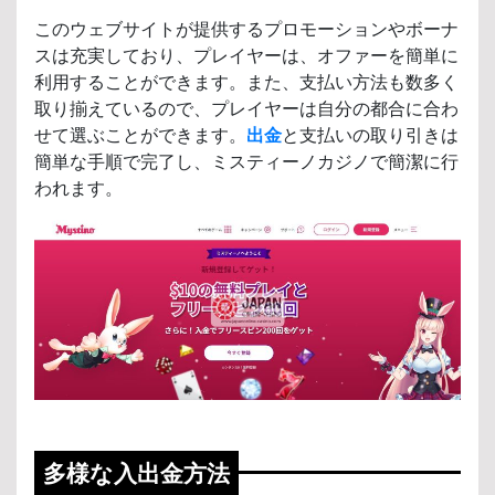
このウェブサイトが提供するプロモーションやボーナ
スは充実しており、プレイヤーは、オファーを簡単に
利用することができます。また、支払い方法も数多く
取り揃えているので、プレイヤーは自分の都合に合わ
せて選ぶことができます。
出金
と支払いの取り引きは
簡単な手順で完了し、ミスティーノカジノで簡潔に行
われます。
多様な入出金方法