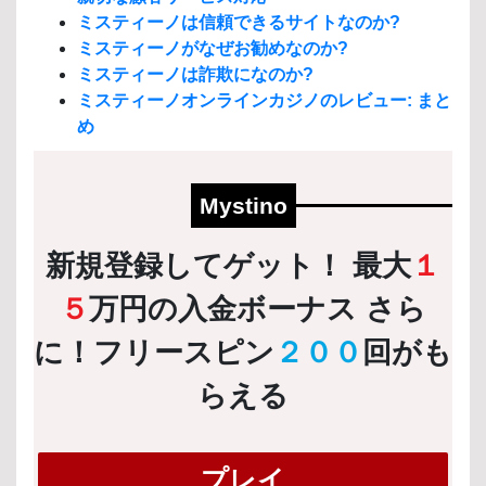
ミスティーノは信頼できるサイトなのか
?
ミスティーノがなぜお勧めなのか
?
ミスティーノは詐欺になのか
?
ミスティーノオンラインカジノのレビュー
: まと
め
Mystino
新規登録してゲット！ 最大
１
５
万円の入金ボーナス さら
に！フリースピン
２００
回がも
らえる
プレイ