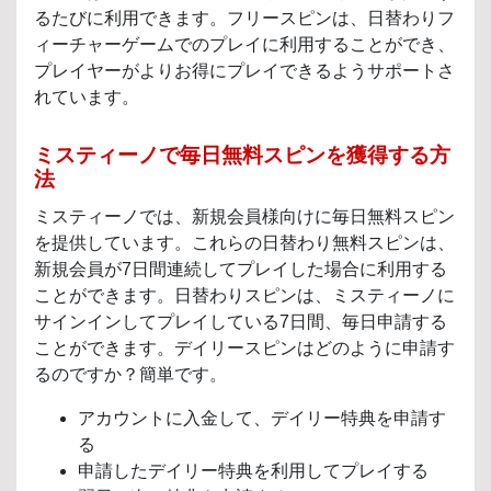
るたびに利用できます。フリースピンは、日替わりフ
ィーチャーゲームでのプレイに利用することができ、
プレイヤーがよりお得にプレイできるようサポートさ
れています。
ミスティーノで毎日無料スピンを獲得する方
法
ミスティーノでは、新規会員様向けに毎日無料スピン
を提供しています。これらの日替わり無料スピンは、
新規会員が7日間連続してプレイした場合に利用する
ことができます。日替わりスピンは、ミスティーノに
サインインしてプレイしている7日間、毎日申請する
ことができます。デイリースピンはどのように申請す
るのですか？簡単です。
アカウントに入金して、デイリー特典を申請す
る
申請したデイリー特典を利用してプレイする