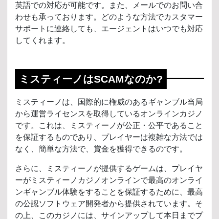
英語での対応が可能です。また、メールでのお問い合
わせも承っております。どのような方法でカスタマー
サポートに連絡しても、エージェントはいつでも対応
してくれます。
ミスティーノはSCAMなのか?
ミスティーノは、国際的に権威のあるギャンブル当局
から運営ライセンスを取得しているオンラインカジノ
です。これは、ミスティーノが公正・公平であること
を保証するものであり、プレイヤーは複雑な方法では
なく、簡単な方法で、賞金を獲得できるのです。
さらに、ミスティーノが提供するゲームは、プレイヤ
ーがミスティーノカジノオンラインで最高のオンライ
ンギャンブル体験をすることを保証するために、最高
の公認ソフトウェア開発者から提供されています。そ
の上、このカジノには、サインアップして本日までプ