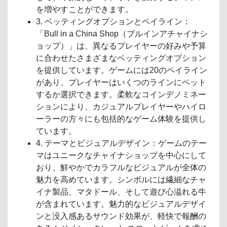
を増やすことができます。
3. ベッティングオプションとペイライン：
「Bull in a China Shop（ブルインアチャイナシ
ョップ）」は、異なるプレイヤーの好みや予算
に合わせたさまざまなベッティングオプション
を提供しています。ゲームには20のペイライン
があり、プレイヤーはいくつのラインにベット
するか選択できます。柔軟なコインデノミネー
ションにより、カジュアルプレイヤーやハイロ
ーラーの方々にも包括的なゲーム体験を提供し
ています。
4. テーマとビジュアルデザイン：ゲームのテー
マはユニークなチャイナショップを中心にして
おり、鮮やかでカラフルなビジュアルが全体の
魅力を高めています。シンボルには繊細なチャ
イナ製品、マタドール、そして遊び心溢れる牛
が含まれています。魅力的なビジュアルデザイ
ンと没入感あるサウンド効果が、軽快で報酬の