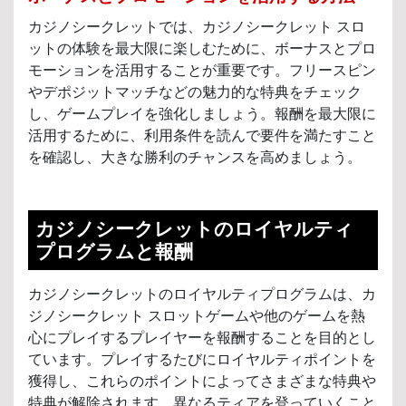
カジノシークレットでは、カジノシークレット スロ
ットの体験を最大限に楽しむために、ボーナスとプロ
モーションを活用することが重要です。フリースピン
やデポジットマッチなどの魅力的な特典をチェック
し、ゲームプレイを強化しましょう。報酬を最大限に
活用するために、利用条件を読んで要件を満たすこと
を確認し、大きな勝利のチャンスを高めましょう。
カジノシークレットのロイヤルティ
プログラムと報酬
カジノシークレットのロイヤルティプログラムは、カ
ジノシークレット スロットゲームや他のゲームを熱
心にプレイするプレイヤーを報酬することを目的とし
ています。プレイするたびにロイヤルティポイントを
獲得し、これらのポイントによってさまざまな特典や
特典が解除されます。異なるティアを登っていくこと