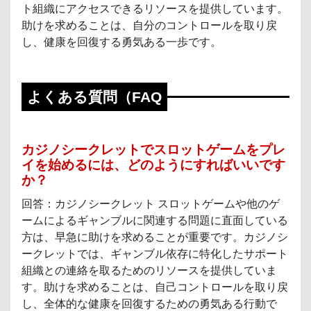
ト組織にアクセスできるリソースを提供しています。
助けを求めることは、自分のコントロールを取り戻
し、健康を回復する勇気ある一歩です。
よくある質問（FAQ
カジノシークレットでスロットゲームをプレ
イを始めるには、どのようにすればいいです
か？
回答：カジノシークレット スロットゲームや他のゲ
ームによるギャンブルに関連する問題に直面している
方は、早急に助けを求めることが重要です。カジノシ
ークレットでは、ギャンブル依存に特化したサポート
組織との連絡を取るためのリソースを提供していま
す。助けを求めることは、自己コントロールを取り戻
し、全体的な健康を回復するための勇気ある行動で