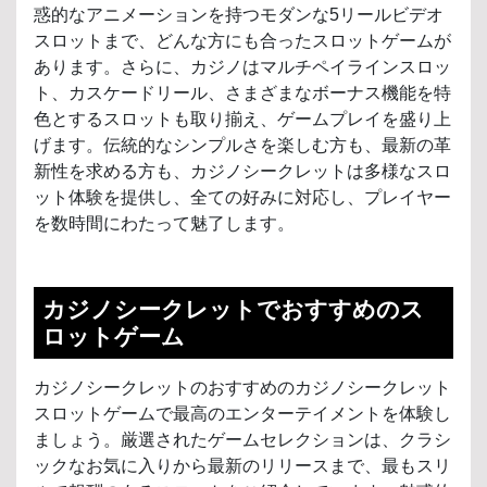
惑的なアニメーションを持つモダンな5リールビデオ
スロットまで、どんな方にも合ったスロットゲームが
あります。さらに、カジノはマルチペイラインスロッ
ト、カスケードリール、さまざまなボーナス機能を特
色とするスロットも取り揃え、ゲームプレイを盛り上
げます。伝統的なシンプルさを楽しむ方も、最新の革
新性を求める方も、カジノシークレットは多様なスロ
ット体験を提供し、全ての好みに対応し、プレイヤー
を数時間にわたって魅了します。
カジノシークレットでおすすめのス
ロットゲーム
カジノシークレットのおすすめのカジノシークレット
スロットゲームで最高のエンターテイメントを体験し
ましょう。厳選されたゲームセレクションは、クラシ
ックなお気に入りから最新のリリースまで、最もスリ