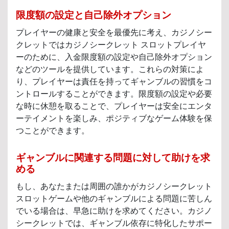
限度額の設定と自己除外オプション
プレイヤーの健康と安全を最優先に考え、カジノシー
クレットではカジノシークレット スロットプレイヤ
ーのために、入金限度額の設定や自己除外オプション
などのツールを提供しています。これらの対策によ
り、プレイヤーは責任を持ってギャンブルの習慣をコ
ントロールすることができます。限度額の設定や必要
な時に休憩を取ることで、プレイヤーは安全にエンタ
ーテイメントを楽しみ、ポジティブなゲーム体験を保
つことができます。
ギャンブルに関連する問題に対して助けを求
める
もし、あなたまたは周囲の誰かがカジノシークレット
スロットゲームや他のギャンブルによる問題に苦しん
でいる場合は、早急に助けを求めてください。カジノ
シークレットでは、ギャンブル依存に特化したサポー