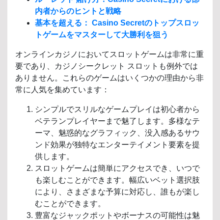
内者からのヒントと戦略
基本を超える： Casino Secretのトップスロッ
トゲームをマスターして大勝利を狙う
オンラインカジノにおいてスロットゲームは非常に重
要であり、カジノシークレット スロットも例外では
ありません。これらのゲームはいくつかの理由から非
常に人気を集めています：
シンプルでスリルなゲームプレイは初心者から
ベテランプレイヤーまで魅了します。多様なテ
ーマ、魅惑的なグラフィック、没入感あるサウ
ンド効果が独特なエンターテイメント要素を提
供します。
スロットゲームは簡単にアクセスでき、いつで
も楽しむことができます。幅広いベット選択肢
により、さまざまな予算に対応し、誰もが楽し
むことができます。
豊富なジャックポットやボーナスの可能性は魅