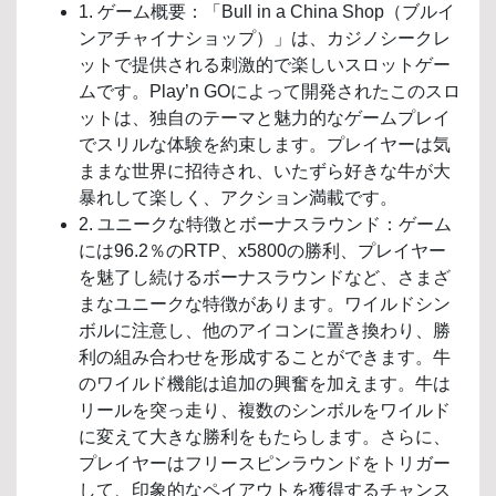
1. ゲーム概要：「Bull in a China Shop（ブルイ
ンアチャイナショップ）」は、カジノシークレ
ットで提供される刺激的で楽しいスロットゲー
ムです。Play’n GOによって開発されたこのスロ
ットは、独自のテーマと魅力的なゲームプレイ
でスリルな体験を約束します。プレイヤーは気
ままな世界に招待され、いたずら好きな牛が大
暴れして楽しく、アクション満載です。
2. ユニークな特徴とボーナスラウンド：ゲーム
には96.2％のRTP、x5800の勝利、プレイヤー
を魅了し続けるボーナスラウンドなど、さまざ
まなユニークな特徴があります。ワイルドシン
ボルに注意し、他のアイコンに置き換わり、勝
利の組み合わせを形成することができます。牛
のワイルド機能は追加の興奮を加えます。牛は
リールを突っ走り、複数のシンボルをワイルド
に変えて大きな勝利をもたらします。さらに、
プレイヤーはフリースピンラウンドをトリガー
して、印象的なペイアウトを獲得するチャンス