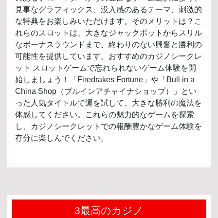
見事なグラフィックス、没入感のあるテーマ、刺激的
な特典をお楽しみいただけます。そのメリットは？こ
れらのスロットは、大きなジャックポットからスリル
なボーナスラウンドまで、終わりのない興奮と勝利の
可能性を提供しています。おすすめのカジノシークレ
ット スロットゲームで忘れられないゲーム体験を開
始しましょう！「Firedrakes Fortune」や「Bull in a
China Shop（ブルインアチャイナショップ）」とい
った人気タイトルで運を試して、大きな勝利の魔法を
体感してください。これらの魅力的なゲームを探索
し、カジノシークレットでの報酬豊かなゲーム体験を
存分に楽しんでください。
3最高のカジノ