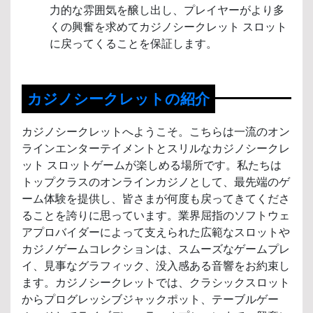
力的な雰囲気を醸し出し、プレイヤーがより多
くの興奮を求めてカジノシークレット スロット
に戻ってくることを保証します。
カジノシークレットの紹介
カジノシークレットへようこそ。こちらは一流のオン
ラインエンターテイメントとスリルなカジノシークレ
ット スロットゲームが楽しめる場所です。私たちは
トップクラスのオンラインカジノとして、最先端のゲ
ーム体験を提供し、皆さまが何度も戻ってきてくださ
ることを誇りに思っています。業界屈指のソフトウェ
アプロバイダーによって支えられた広範なスロットや
カジノゲームコレクションは、スムーズなゲームプレ
イ、見事なグラフィック、没入感ある音響をお約束し
ます。カジノシークレットでは、クラシックスロット
からプログレッシブジャックポット、テーブルゲー