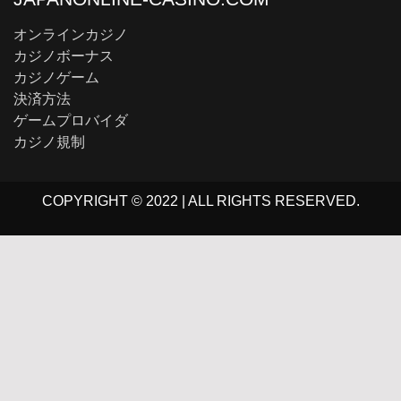
オンラインカジノ
カジノボーナス
カジノゲーム
決済方法
ゲームプロバイダ
カジノ規制
COPYRIGHT © 2022 | ALL RIGHTS RESERVED.