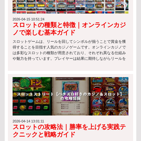
と法律は密接に関係しており、単なる娯楽ではなく「ルールを理解
した上で楽しむゲーム」であることを意識することが重要です。 ス
ロットゲームの種類 クラシックスロット クラシックスロットは、最
もシンプルな構造を持つ伝統的なスロットゲームです。主に3リール
2026-04-15 10:51:24
スロットの種類と特徴｜オンラインカジ
構成で、初心者でも理解しやすいのが特徴です。 主な特徴は以下の
通りです： シンプルなルールで直感的にプレイ可能 フルーツやBAR
ノで楽しむ基本ガイド
などの基本シンボルが中心 配当は控えめだが、リスクも低い スロッ
トと法律の観点から見ても、こうした基本的なスロットは長年にわ
スロットゲームは、リールを回してシンボルが揃うことで賞金を獲
たり規制対象として安定的に運用されています。 ビデオスロット ビ
得することを目指す人気のカジノゲームです。オンラインカジノで
デオスロットは、現代的なグラフィックやアニメーションを活用し
は多彩なスロットの種類が用意されており、それぞれ異なる仕組み
た人気の高いタイプです。エンターテインメント性が非常に高く、
や魅力を持っています。プレイヤーは結果に期待しながらリールを
多くのオンラインカジノで主流となっています。 特徴は以下の通り
スピンさせ、手軽に運試しを楽しむことができます。 スロットの種
です： 複雑なボーナス機能やミニゲームを搭載 多数のペイラインで
類 オンラインカジノでは、さまざまなスロットの種類が提供されて
高い勝率設計が可能 テーマ性が豊かで没入感が高い スロットと法律
おり、それぞれ異なる特徴と楽しみ方があります。自分のプレイス
の観点では、これらのゲームもライセンス管理のもとで提供される
タイルに合ったスロットを選ぶことで、より満足度の高いゲーム体
必要があり、公正性の確保が重視されています。 プログレッシブジ
験が可能になります。ここでは代表的なスロットの種類について解
ャックポットスロット プログレッシブジャックポットスロットは、
説します。 クラシックスロット クラシックスロットは、伝統的な3
プレイヤーのベットが蓄積されて巨大な賞金プールを形成するタイ
リール構成を採用したシンプルなスロットの種類です。操作が分か
プです。一攫千金のチャンスがある一方で、リスクも高いのが特徴
りやすく、ルールも簡単なため、初心者に最適です。レトロなデザ
です。 主な特徴： プレイごとにジャックポットが増加 複数のプレ
インやシンプルな配当システムが特徴で、気軽に楽しめます。 ビデ
イヤーで賞金が共有される仕組み 高リスク・高リターンのゲーム性
オスロット ビデオスロットは、現代のオンラインカジノで最も人気
スロットと法律の枠組みでは、こうした高額賞金型ゲームは特に厳
のあるスロットの種類です。5リール以上を採用し、美しいグラフィ
2026-04-14 13:01:11
スロットの攻略法｜勝率を上げる実践テ
格な監督のもとで運営されることが一般的です。 日本のスロットマ
ックスやアニメーション、ストーリー性が魅力です。ボーナス機能
シンの規制 法律による制約 スロットと法律の観点から見ると、日本
も豊富で、プレイヤーを飽きさせない設計になっています。 プログ
クニックと戦略ガイド
では以下のような制約が設けられています： スロットマシンは原則
レッシブスロット プログレッシブスロットは、ジャックポットがプ