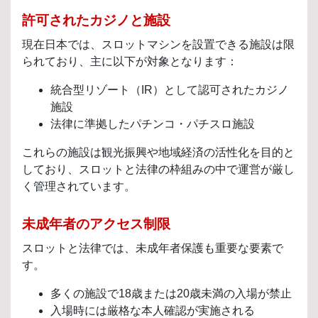
許可されたカジノと施設
現在日本では、スロットマシンを設置できる施設は限
られており、主に以下が対象となります：
統合型リゾート（IR）として認可されたカジノ
施設
法律に準拠したパチンコ・パチスロ施設
これらの施設は観光振興や地域経済の活性化を目的と
しており、スロットと法律の枠組みの中で運営が厳し
く管理されています。
未成年者のアクセス制限
スロットと法律では、未成年者保護も重要な要素で
す。
多くの施設で18歳または20歳未満の入場が禁止
入場時には厳格な本人確認が実施される