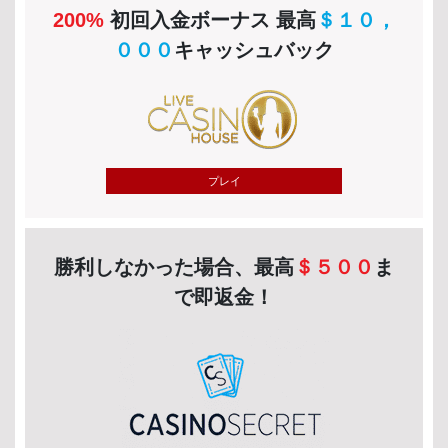
200%
初回入金ボーナス 最高
＄１０，
０００
キャッシュバック
プレイ
勝利しなかった場合、最高
＄５００
ま
で即返金！