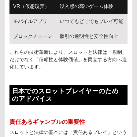
VR（仮想現実）
没入感の高いゲーム体験
モバイルアプリ
いつでもどこでもプレイ可能
ブロックチェーン
取引の透明性と安全性向上
これらの技術革新により、スロットと法律は「規制」
だけでなく「信頼性と体験価値」を両立する方向へ進
化しています。
日本でのスロットプレイヤーのため
のアドバイス
責任あるギャンブルの重要性
スロットと法律の基本には「責任あるプレイ」という