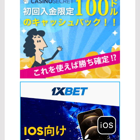
ゲームには、以下のようなタイトルがあります。 スターライトプリ
の場所でプレイ ボーナス 豊富な特典やプロモーション 基本的に特
ンセス：幻想的な世界観と高いボーナス性能が魅力のスロットの種
典は少ない 環境 自宅など快適な環境 リアルなカジノ体験 スロット
類です。 フルーツパーティー：シンプルで分かりやすく、初心者に
の攻略法を正しく理解し、ゲームの種類やプレイ環境を選択するこ
もおすすめのスロットです。 バトルオブザグッズ：戦士や冒険をテ
とで、自分に最適なスタイルで楽しみながら勝率向上を目指すこと
ーマにした、演出が豊富なスロットとして人気があります。 ゲーム
ができます。 スロットの人気の理由 簡単なプレイ方法 スロットは
プロバイダーの紹介 さまざまなスロットの種類を提供している開発
シンプルな操作性が魅力で、多くのプレイヤーに支持されていま
会社にも注目することで、より質の高いゲームを楽しめます。
す。複雑なルールを覚える必要がなく、初心者でもすぐに楽しめる
Microgaming：業界を代表するプロバイダーで、多彩なスロットの
点が特徴です。また、スロットの攻略法を理解することで、より効
種類を展開しています。 NetEnt：革新的な機能と高品質なデザイン
率的にゲームを進めることも可能になります。 ルールがシンプルで
で知られています。 Play’n GO：モバイル対応に優れ、遊びやすい
直感的にプレイできる すぐにゲームを開始できる手軽さ フリースピ
スロットの種類が豊富です。 新作スロットゲームのトレンド 近年の
ンやボーナス機能など追加要素が豊富 ジャックポットの魅力 スロッ
スロットの種類には、最新技術を活用したトレンドが反映されてい
トの大きな魅力の一つがジャックポットです。高額賞金を狙える点
ます。 ビデオスロットの進化：ストーリー性のある演出が強化され
が、多くのプレイヤーを惹きつけています。スロットの攻略法を活
ています。 ボーナス機能の多様化：インタラクティブな要素が増え
用しながらプレイすることで、こうしたチャンスをより効果的に狙
ています。 モバイル最適化：スマートフォンで快適に遊べる設計が
うことができます。 一度の当たりで大きな賞金を獲得できる可能性
主流です。 このように、人気タイトルやトレンドを把握すること
がある スピンごとの緊張感と期待感が楽しめる テーマとビジュアル
で、自分に最適なスロットの種類を見つけやすくなります。最新の
の多様性 現代のスロットは多彩なテーマや高品質なグラフィックが
ゲームもチェックしながら、より充実したオンラインカジノ体験を
特徴で、ゲーム体験をより魅力的にしています。スロットの攻略法
楽しみましょう。 スロット戦略 オンラインカジノでさまざまなスロ
だけでなく、自分の好みに合ったテーマを選ぶことで、長く楽しむ
ットの種類をプレイする際には、基本的な戦略を理解しておくこと
ことができます。 映画やアニメなど多様なテーマが用意されている
が重要です。適切な戦略を取り入れることで、リスクを抑えながら
視覚的に優れたグラフィックと演出 ストーリー性のあるゲームで没
効率よく楽しむことができます。 マックスベット戦略 マックスベッ
入感が高い このように、スロットは手軽さと高いエンターテインメ
ト戦略は、最大ベットを行うことで高額配当やジャックポットを狙
ント性を兼ね備えており、スロットの攻略法を取り入れることで、
うプレイ方法です。特に一部のスロットの種類では、最大ベット時
さらに充実したプレイ体験を得ることができます。 スロットの攻略
のみジャックポット獲得の資格が得られる場合があります。 […]
法 スロットの攻略法を実践することで、単なる運任せではなく、よ