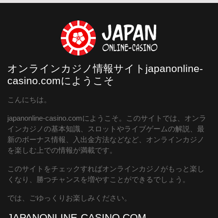
オンラインカジノ情報サイトjapanonline-
casino.comにようこそ
こんにちは。
japanonline-casino.comにようこそ。このサイトでは、オンラ
インカジノの基本知識、スロットやライブゲームの解説、最
新のボーナス情報、入出金方法などなど、オンラインカジノ
を楽しむ上での情報が満載です。
このサイトをチェックすればオンラインカジノがもっと楽し
くなり、勝つチャンスを増やすことができるでしょう。
では、ごゆっくりお楽しみください。
JAPANONLINE-CASINO.COM