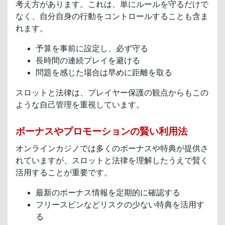
考え方があります。これは、単にルールを守るだけで
なく、自分自身の行動をコントロールすることも含ま
れます。
予算を事前に設定し、必ず守る
長時間の連続プレイを避ける
問題を感じた場合は早めに距離を取る
スロットと法律は、プレイヤー保護の観点からもこの
ような自己管理を重視しています。
ボーナスやプロモーションの賢い利用法
オンラインカジノでは多くのボーナスや特典が提供さ
れていますが、スロットと法律を理解したうえで賢く
活用することが重要です。
最新のボーナス情報を定期的に確認する
フリースピンなどリスクの少ない特典を活用す
る