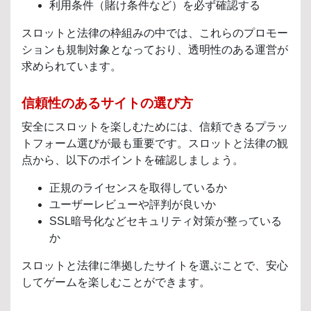
利用条件（賭け条件など）を必ず確認する
スロットと法律の枠組みの中では、これらのプロモー
ションも規制対象となっており、透明性のある運営が
求められています。
信頼性のあるサイトの選び方
安全にスロットを楽しむためには、信頼できるプラッ
トフォーム選びが最も重要です。スロットと法律の観
点から、以下のポイントを確認しましょう。
正規のライセンスを取得しているか
ユーザーレビューや評判が良いか
SSL暗号化などセキュリティ対策が整っている
か
スロットと法律に準拠したサイトを選ぶことで、安心
してゲームを楽しむことができます。