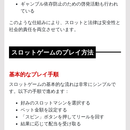
ギャンブル依存防止のための啓発活動も行われ
ている
このような仕組みにより、スロットと法律は安全性と
社会的責任を両立させています。
スロットゲームのプレイ方法
基本的なプレイ手順
スロットゲームの基本的な流れは非常にシンプルで
す。以下の手順で進めます：
好みのスロットマシンを選択する
ベット金額を設定する
「スピン」ボタンを押してリールを回す
結果に応じて配当を受け取る