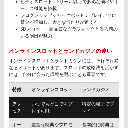
ビデオスロット：5リール以上で多彩な演出やボ
ーナス機能を搭載
プログレッシブジャックポット：プレイごとに
賞金が増加し、大きな当たりが狙える
3Dスロット：高品質なグラフィックと没入感の
ある演出が魅力
オンラインスロットとランドカジノの違い
オンラインスロットとランドカジノには、それぞれ異
なるメリットがあります。スロットの攻略法を活かす
には、自分に合った環境を選ぶことも重要です。
特徴
オンラインスロット
ランドカジノ
アク
いつでもどこでもプ
特定の場所でプ
セス
レイ可能
レイ
ボー
豊富な特典やプロモ
基本的に特典は