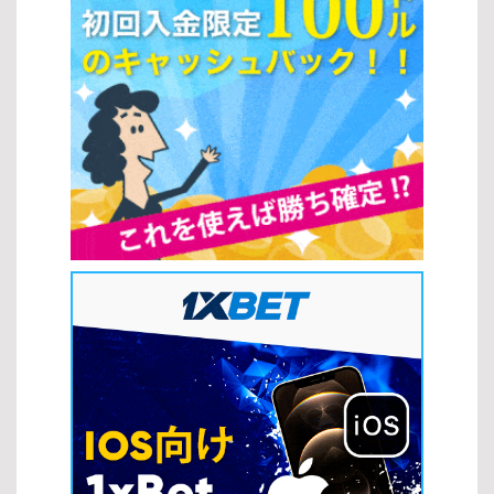
ンセス：幻想的な世界観と高いボーナス性能が魅力のスロットの種
典は少ない 環境 自宅など快適な環境 リアルなカジノ体験 スロット
類です。 フルーツパーティー：シンプルで分かりやすく、初心者に
の攻略法を正しく理解し、ゲームの種類やプレイ環境を選択するこ
もおすすめのスロットです。 バトルオブザグッズ：戦士や冒険をテ
とで、自分に最適なスタイルで楽しみながら勝率向上を目指すこと
ーマにした、演出が豊富なスロットとして人気があります。 ゲーム
ができます。 スロットの人気の理由 簡単なプレイ方法 スロットは
プロバイダーの紹介 さまざまなスロットの種類を提供している開発
シンプルな操作性が魅力で、多くのプレイヤーに支持されていま
会社にも注目することで、より質の高いゲームを楽しめます。
す。複雑なルールを覚える必要がなく、初心者でもすぐに楽しめる
Microgaming：業界を代表するプロバイダーで、多彩なスロットの
点が特徴です。また、スロットの攻略法を理解することで、より効
種類を展開しています。 NetEnt：革新的な機能と高品質なデザイン
率的にゲームを進めることも可能になります。 ルールがシンプルで
で知られています。 Play’n GO：モバイル対応に優れ、遊びやすい
直感的にプレイできる すぐにゲームを開始できる手軽さ フリースピ
スロットの種類が豊富です。 新作スロットゲームのトレンド 近年の
ンやボーナス機能など追加要素が豊富 ジャックポットの魅力 スロッ
スロットの種類には、最新技術を活用したトレンドが反映されてい
トの大きな魅力の一つがジャックポットです。高額賞金を狙える点
ます。 ビデオスロットの進化：ストーリー性のある演出が強化され
が、多くのプレイヤーを惹きつけています。スロットの攻略法を活
ています。 ボーナス機能の多様化：インタラクティブな要素が増え
用しながらプレイすることで、こうしたチャンスをより効果的に狙
ています。 モバイル最適化：スマートフォンで快適に遊べる設計が
うことができます。 一度の当たりで大きな賞金を獲得できる可能性
主流です。 このように、人気タイトルやトレンドを把握すること
がある スピンごとの緊張感と期待感が楽しめる テーマとビジュアル
で、自分に最適なスロットの種類を見つけやすくなります。最新の
の多様性 現代のスロットは多彩なテーマや高品質なグラフィックが
ゲームもチェックしながら、より充実したオンラインカジノ体験を
特徴で、ゲーム体験をより魅力的にしています。スロットの攻略法
楽しみましょう。 スロット戦略 オンラインカジノでさまざまなスロ
だけでなく、自分の好みに合ったテーマを選ぶことで、長く楽しむ
ットの種類をプレイする際には、基本的な戦略を理解しておくこと
ことができます。 映画やアニメなど多様なテーマが用意されている
が重要です。適切な戦略を取り入れることで、リスクを抑えながら
視覚的に優れたグラフィックと演出 ストーリー性のあるゲームで没
効率よく楽しむことができます。 マックスベット戦略 マックスベッ
入感が高い このように、スロットは手軽さと高いエンターテインメ
ト戦略は、最大ベットを行うことで高額配当やジャックポットを狙
ント性を兼ね備えており、スロットの攻略法を取り入れることで、
うプレイ方法です。特に一部のスロットの種類では、最大ベット時
さらに充実したプレイ体験を得ることができます。 スロットの攻略
のみジャックポット獲得の資格が得られる場合があります。 […]
法 スロットの攻略法を実践することで、単なる運任せではなく、よ
り戦略的に勝率を高めることが可能になります。ここでは、初心者