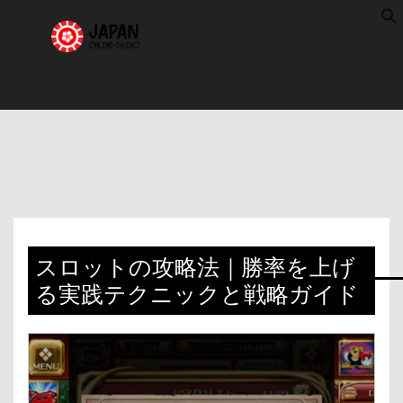
f
S
スロットの攻略法｜勝率を上げ
る実践テクニックと戦略ガイド