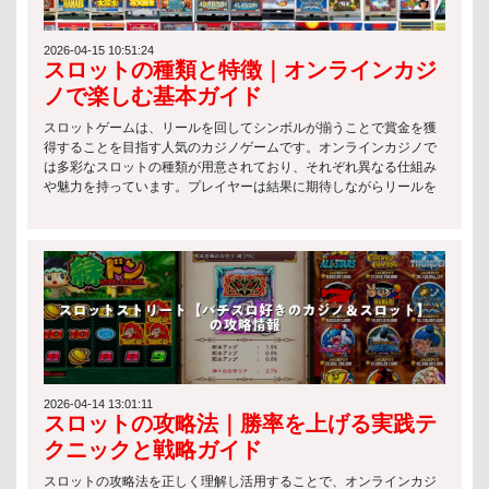
した上で楽しむゲーム」であることを意識することが重要です。 ス
ロットゲームの種類 クラシックスロット クラシックスロットは、最
もシンプルな構造を持つ伝統的なスロットゲームです。主に3リール
2026-04-15 10:51:24
スロットの種類と特徴｜オンラインカジ
構成で、初心者でも理解しやすいのが特徴です。 主な特徴は以下の
通りです： シンプルなルールで直感的にプレイ可能 フルーツやBAR
ノで楽しむ基本ガイド
などの基本シンボルが中心 配当は控えめだが、リスクも低い スロッ
トと法律の観点から見ても、こうした基本的なスロットは長年にわ
スロットゲームは、リールを回してシンボルが揃うことで賞金を獲
たり規制対象として安定的に運用されています。 ビデオスロット ビ
得することを目指す人気のカジノゲームです。オンラインカジノで
デオスロットは、現代的なグラフィックやアニメーションを活用し
は多彩なスロットの種類が用意されており、それぞれ異なる仕組み
た人気の高いタイプです。エンターテインメント性が非常に高く、
や魅力を持っています。プレイヤーは結果に期待しながらリールを
多くのオンラインカジノで主流となっています。 特徴は以下の通り
スピンさせ、手軽に運試しを楽しむことができます。 スロットの種
です： 複雑なボーナス機能やミニゲームを搭載 多数のペイラインで
類 オンラインカジノでは、さまざまなスロットの種類が提供されて
高い勝率設計が可能 テーマ性が豊かで没入感が高い スロットと法律
おり、それぞれ異なる特徴と楽しみ方があります。自分のプレイス
の観点では、これらのゲームもライセンス管理のもとで提供される
タイルに合ったスロットを選ぶことで、より満足度の高いゲーム体
必要があり、公正性の確保が重視されています。 プログレッシブジ
験が可能になります。ここでは代表的なスロットの種類について解
ャックポットスロット プログレッシブジャックポットスロットは、
説します。 クラシックスロット クラシックスロットは、伝統的な3
プレイヤーのベットが蓄積されて巨大な賞金プールを形成するタイ
リール構成を採用したシンプルなスロットの種類です。操作が分か
プです。一攫千金のチャンスがある一方で、リスクも高いのが特徴
りやすく、ルールも簡単なため、初心者に最適です。レトロなデザ
です。 主な特徴： プレイごとにジャックポットが増加 複数のプレ
インやシンプルな配当システムが特徴で、気軽に楽しめます。 ビデ
イヤーで賞金が共有される仕組み 高リスク・高リターンのゲーム性
オスロット ビデオスロットは、現代のオンラインカジノで最も人気
スロットと法律の枠組みでは、こうした高額賞金型ゲームは特に厳
のあるスロットの種類です。5リール以上を採用し、美しいグラフィ
2026-04-14 13:01:11
スロットの攻略法｜勝率を上げる実践テ
格な監督のもとで運営されることが一般的です。 日本のスロットマ
ックスやアニメーション、ストーリー性が魅力です。ボーナス機能
シンの規制 法律による制約 スロットと法律の観点から見ると、日本
も豊富で、プレイヤーを飽きさせない設計になっています。 プログ
クニックと戦略ガイド
では以下のような制約が設けられています： スロットマシンは原則
レッシブスロット プログレッシブスロットは、ジャックポットがプ
として特定の施設でのみ利用可能 賭博行為は法律で禁止されてお
レイヤーのベットによって増加し続けるスロットの種類です。一度
スロットの攻略法を正しく理解し活用することで、オンラインカジ