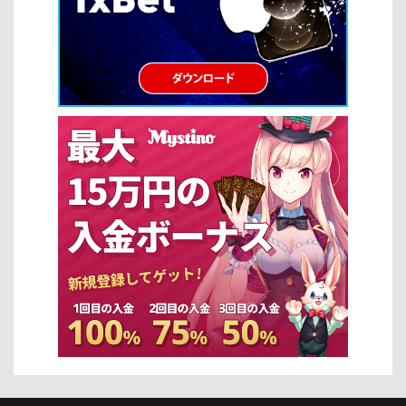
から上級者まで活用できる基本的なスロットの攻略法を紹介しま
す。 ベット額の最適化 スロットの攻略法の基本は、適切なベット額
を設定することです。資金に見合った賭け方をすることで、長く安
定したプレイを続けることができます。 自分の資金に合った無理の
ないベット額を設定する ベット額を一定に保ち、リスクをコントロ
ールする 一時的な勝敗に左右されず、冷静に判断する プレイするス
ロットの選択 スロットの攻略法では、ゲーム選びも非常に重要で
す。適切なスロットを選ぶことで、期待値を高めることができま
す。 RTP（還元率）が高いスロットを優先的に選ぶ フリースピンや
ボーナス機能が充実した機種を選択する 自分の好みやプレイスタイ
ルに合ったテーマを選ぶ […]