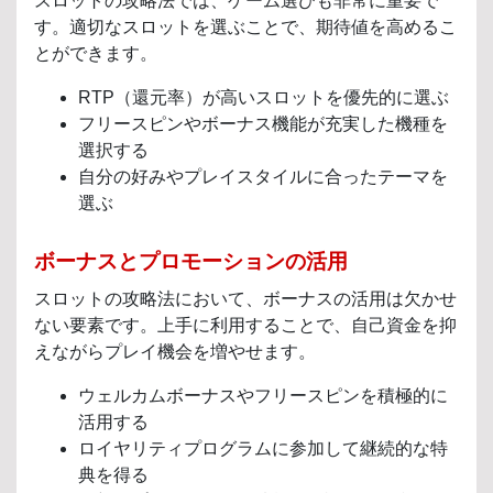
スロットの攻略法では、ゲーム選びも非常に重要で
す。適切なスロットを選ぶことで、期待値を高めるこ
とができます。
RTP（還元率）が高いスロットを優先的に選ぶ
フリースピンやボーナス機能が充実した機種を
選択する
自分の好みやプレイスタイルに合ったテーマを
選ぶ
ボーナスとプロモーションの活用
スロットの攻略法において、ボーナスの活用は欠かせ
ない要素です。上手に利用することで、自己資金を抑
えながらプレイ機会を増やせます。
ウェルカムボーナスやフリースピンを積極的に
活用する
ロイヤリティプログラムに参加して継続的な特
典を得る