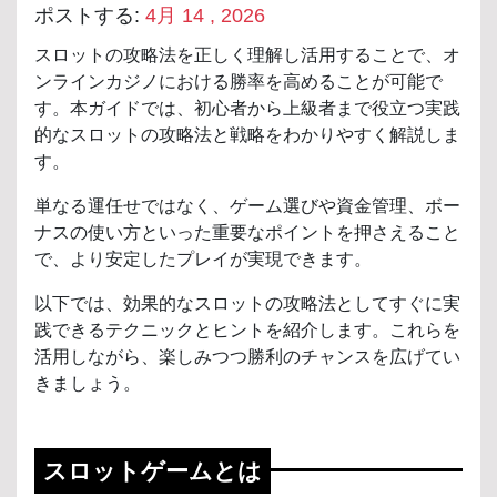
ポストする:
4月 14 , 2026
スロットの攻略法を正しく理解し活用することで、オ
ンラインカジノにおける勝率を高めることが可能で
す。本ガイドでは、初心者から上級者まで役立つ実践
的なスロットの攻略法と戦略をわかりやすく解説しま
す。
単なる運任せではなく、ゲーム選びや資金管理、ボー
ナスの使い方といった重要なポイントを押さえること
で、より安定したプレイが実現できます。
以下では、効果的なスロットの攻略法としてすぐに実
践できるテクニックとヒントを紹介します。これらを
活用しながら、楽しみつつ勝利のチャンスを広げてい
きましょう。
スロットゲームとは