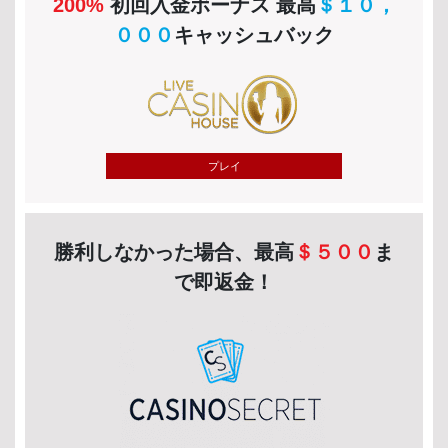
200%
初回入金ボーナス 最高
＄１０，
０００
キャッシュバック
プレイ
勝利しなかった場合、最高
＄５００
ま
で即返金！