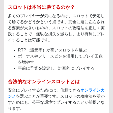
スロットは本当に勝てるのか？
多くのプレイヤーが気になるのは、スロットで安定し
て勝てるかどうかという点です。完全に運に左右され
る要素が大きいものの、スロットの攻略法を正しく実
践することで、無駄な損失を減らし、より有利にプレ
イすることは可能です。
RTP（還元率）が高いスロットを選ぶ
ボーナスやフリースピンを活用してプレイ回数
を増やす
事前に予算を設定し、計画的にプレイする
合法的なオンラインスロットとは
安全にプレイするためには、信頼できる
オンラインカ
ジノ
を選ぶことが重要です。スロットの攻略法を活か
すためにも、公平な環境でプレイすることが前提とな
ります。