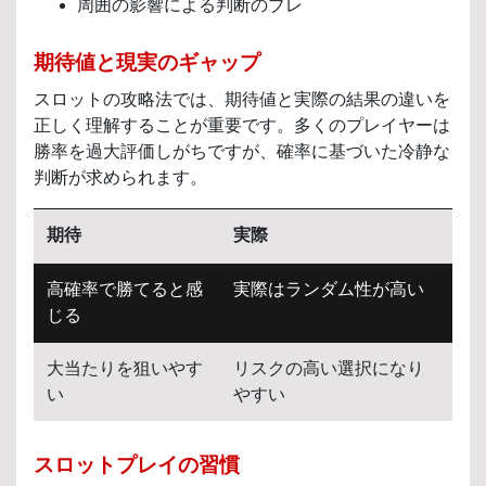
周囲の影響による判断のブレ
期待値と現実のギャップ
スロットの攻略法では、期待値と実際の結果の違いを
正しく理解することが重要です。多くのプレイヤーは
勝率を過大評価しがちですが、確率に基づいた冷静な
判断が求められます。
期待
実際
高確率で勝てると感
実際はランダム性が高い
じる
大当たりを狙いやす
リスクの高い選択になり
い
やすい
スロットプレイの習慣