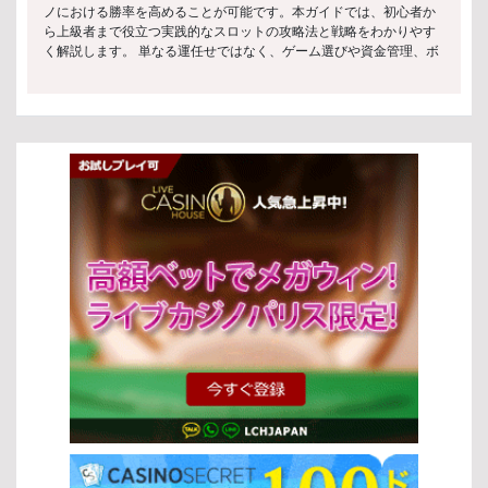
り、例外的に認められた環境のみ合法 運営には厳格な基準と行政の
の当選で非常に高額な賞金を獲得できる可能性があり、多くのプレ
ノにおける勝率を高めることが可能です。本ガイドでは、初心者か
監督が必要 このように、日本ではスロットと法律が密接に結びつい
イヤーに人気があります。夢のある一攫千金を狙いたい方におすす
ら上級者まで役立つ実践的なスロットの攻略法と戦略をわかりやす
ており、自由なプレイ環境は限定されています。 許可されたカジノ
めです。 スロットの遊び方 ベットの設定 スロットをプレイする際
く解説します。 単なる運任せではなく、ゲーム選びや資金管理、ボ
と施設 現在日本では、スロットマシンを設置できる施設は限られて
の最初のステップはベットの設定です。各スロットの種類によって
ーナスの使い方といった重要なポイントを押さえることで、より安
おり、主に以下が対象となります： 統合型リゾート（IR）として認
ベット額やライン数が異なるため、自分の予算に合った設定を選ぶ
定したプレイが実現できます。 以下では、効果的なスロットの攻略
可されたカジノ施設 法律に準拠したパチンコ・パチスロ施設 これら
ことが重要です。 ミニマムベット: 少額でプレイできるため、初心
法としてすぐに実践できるテクニックとヒントを紹介します。これ
の施設は観光振興や地域経済の活性化を目的としており、スロット
者や長時間楽しみたい方に最適です。 マキシマムベット: 高額ベッ
らを活用しながら、楽しみつつ勝利のチャンスを広げていきましょ
と法律の枠組みの中で運営が厳しく管理されています。 未成年者の
トにより、大きなリターンを狙える可能性があります。 カスタムベ
う。 スロットゲームとは スロットゲームの定義 スロットゲーム
アクセス制限 スロットと法律では、未成年者保護も重要な要素で
ット: 自分で金額を調整できる柔軟な設定が可能です。 スピンの開
は、プレイヤーがレバーやボタンを操作して回転するリール上のシ
す。 多くの施設で18歳または20歳未満の入場が禁止 入場時には厳
始 ベットを設定した後は、リールを回してゲームを進めます。ほと
ンボルを揃えることを目的としたカジノゲームです。シンプルなル
格な本人確認が実施される ギャンブル依存防止のための啓発活動も
んどのスロットの種類では、直感的な操作で簡単にスピンを開始で
ールと運の要素が特徴ですが、スロットの攻略法を理解すること
行われている このような仕組みにより、スロットと法律は安全性と
きます。 スピンボタン: ボタンを押すことでリールが回転し、結果
で、より効率的なプレイを目指すことができます。初心者でも始め
社会的責任を両立させています。 スロットゲームのプレイ方法 基本
が表示されます。 オートプレイ: 一定回数自動でスピンを行う機能
やすく、多くのプレイヤーに親しまれています。 スロットゲームの
的なプレイ手順 スロットゲームの基本的な流れは非常にシンプルで
で、効率よくプレイできます。 ボーナス機能の活用 多くのスロット
種類 スロットにはさまざまな種類があり、それぞれ異なる特徴を持
す。以下の手順で進めます： 好みのスロットマシンを選択する ベッ
の種類には、ゲームをより有利に進めるためのボーナス機能が搭載
っています。スロットの攻略法を実践するためには、これらの違い
ト金額を設定する 「スピン」ボタンを押してリールを回す 結果に応
されています。これらを理解して活用することで、獲得できる報酬
を理解することが重要です。 クラシックスロット：伝統的な3リー
じて配当を受け取る この基本操作を理解することで、スロットと法
を増やすチャンスが広がります。 フリースピン: 無料でスピンでき
ル形式で、シンプルなゲーム性が特徴 ビデオスロット：5リール以
律の安全な環境の中で安心してプレイを始めることができます。
る機能で、追加の勝利チャンスを得られます。 マルチプライヤー:
上で多彩な演出やボーナス機能を搭載 プログレッシブジャックポッ
[…]
配当を倍増させる機能で、高額当選を狙えます。 ボーナスラウンド:
ト：プレイごとに賞金が増加し、大きな当たりが狙える 3Dスロッ
特別なゲームモードで、通常よりも大きな報酬が期待できます。 こ
ト：高品質なグラフィックと没入感のある演出が魅力 オンラインス
れらの基本操作と機能を理解することで、さまざまなスロットの種
ロットとランドカジノの違い オンラインスロットとランドカジノに
類をより深く楽しむことができるでしょう。自分のスタイルに合っ
は、それぞれ異なるメリットがあります。スロットの攻略法を活か
たプレイ方法を見つけて、効率よくゲームを進めてください。 人気
すには、自分に合った環境を選ぶことも重要です。 特徴 オンライン
のスロットゲーム 代表的なゲームタイトル 特に人気の高いスロット
スロット ランドカジノ アクセス いつでもどこでもプレイ可能 特定
ゲームには、以下のようなタイトルがあります。 スターライトプリ
の場所でプレイ ボーナス 豊富な特典やプロモーション 基本的に特