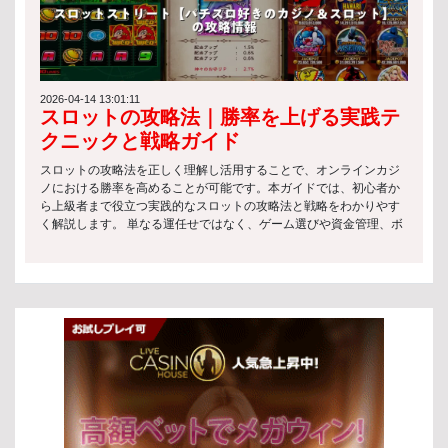
ャックポットスロット プログレッシブジャックポットスロットは、
説します。 クラシックスロット クラシックスロットは、伝統的な3
プレイヤーのベットが蓄積されて巨大な賞金プールを形成するタイ
リール構成を採用したシンプルなスロットの種類です。操作が分か
プです。一攫千金のチャンスがある一方で、リスクも高いのが特徴
りやすく、ルールも簡単なため、初心者に最適です。レトロなデザ
です。 主な特徴： プレイごとにジャックポットが増加 複数のプレ
インやシンプルな配当システムが特徴で、気軽に楽しめます。 ビデ
イヤーで賞金が共有される仕組み 高リスク・高リターンのゲーム性
オスロット ビデオスロットは、現代のオンラインカジノで最も人気
スロットと法律の枠組みでは、こうした高額賞金型ゲームは特に厳
のあるスロットの種類です。5リール以上を採用し、美しいグラフィ
2026-04-14 13:01:11
スロットの攻略法｜勝率を上げる実践テ
格な監督のもとで運営されることが一般的です。 日本のスロットマ
ックスやアニメーション、ストーリー性が魅力です。ボーナス機能
シンの規制 法律による制約 スロットと法律の観点から見ると、日本
も豊富で、プレイヤーを飽きさせない設計になっています。 プログ
クニックと戦略ガイド
では以下のような制約が設けられています： スロットマシンは原則
レッシブスロット プログレッシブスロットは、ジャックポットがプ
として特定の施設でのみ利用可能 賭博行為は法律で禁止されてお
レイヤーのベットによって増加し続けるスロットの種類です。一度
スロットの攻略法を正しく理解し活用することで、オンラインカジ
り、例外的に認められた環境のみ合法 運営には厳格な基準と行政の
の当選で非常に高額な賞金を獲得できる可能性があり、多くのプレ
ノにおける勝率を高めることが可能です。本ガイドでは、初心者か
監督が必要 このように、日本ではスロットと法律が密接に結びつい
イヤーに人気があります。夢のある一攫千金を狙いたい方におすす
ら上級者まで役立つ実践的なスロットの攻略法と戦略をわかりやす
ており、自由なプレイ環境は限定されています。 許可されたカジノ
めです。 スロットの遊び方 ベットの設定 スロットをプレイする際
く解説します。 単なる運任せではなく、ゲーム選びや資金管理、ボ
と施設 現在日本では、スロットマシンを設置できる施設は限られて
の最初のステップはベットの設定です。各スロットの種類によって
ーナスの使い方といった重要なポイントを押さえることで、より安
おり、主に以下が対象となります： 統合型リゾート（IR）として認
ベット額やライン数が異なるため、自分の予算に合った設定を選ぶ
定したプレイが実現できます。 以下では、効果的なスロットの攻略
可されたカジノ施設 法律に準拠したパチンコ・パチスロ施設 これら
ことが重要です。 ミニマムベット: 少額でプレイできるため、初心
法としてすぐに実践できるテクニックとヒントを紹介します。これ
の施設は観光振興や地域経済の活性化を目的としており、スロット
者や長時間楽しみたい方に最適です。 マキシマムベット: 高額ベッ
らを活用しながら、楽しみつつ勝利のチャンスを広げていきましょ
と法律の枠組みの中で運営が厳しく管理されています。 未成年者の
トにより、大きなリターンを狙える可能性があります。 カスタムベ
う。 スロットゲームとは スロットゲームの定義 スロットゲーム
アクセス制限 スロットと法律では、未成年者保護も重要な要素で
ット: 自分で金額を調整できる柔軟な設定が可能です。 スピンの開
は、プレイヤーがレバーやボタンを操作して回転するリール上のシ
す。 多くの施設で18歳または20歳未満の入場が禁止 入場時には厳
始 ベットを設定した後は、リールを回してゲームを進めます。ほと
ンボルを揃えることを目的としたカジノゲームです。シンプルなル
格な本人確認が実施される ギャンブル依存防止のための啓発活動も
んどのスロットの種類では、直感的な操作で簡単にスピンを開始で
ールと運の要素が特徴ですが、スロットの攻略法を理解すること
行われている このような仕組みにより、スロットと法律は安全性と
きます。 スピンボタン: ボタンを押すことでリールが回転し、結果
で、より効率的なプレイを目指すことができます。初心者でも始め
社会的責任を両立させています。 スロットゲームのプレイ方法 基本
が表示されます。 オートプレイ: 一定回数自動でスピンを行う機能
やすく、多くのプレイヤーに親しまれています。 スロットゲームの
的なプレイ手順 スロットゲームの基本的な流れは非常にシンプルで
で、効率よくプレイできます。 ボーナス機能の活用 多くのスロット
種類 スロットにはさまざまな種類があり、それぞれ異なる特徴を持
す。以下の手順で進めます： 好みのスロットマシンを選択する ベッ
の種類には、ゲームをより有利に進めるためのボーナス機能が搭載
っています。スロットの攻略法を実践するためには、これらの違い