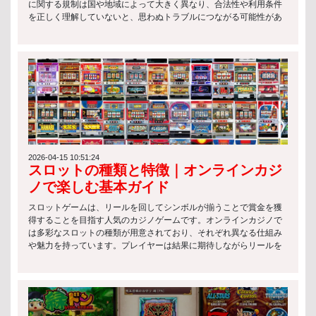
に関する規制は国や地域によって大きく異なり、合法性や利用条件
を正しく理解していないと、思わぬトラブルにつながる可能性があ
ります。 特にオンライン環境では、サービス提供側のライセンス有
無や運営国の法律が関係するため、スロットと法律の基本を押さえ
ておくことが欠かせません。 以下は、スロットに関する代表的な法
律上のポイントです： スロットマシンの運営には、各国の規制当局
によるライセンス取得が必要 違法に設置・提供されているスロット
の利用には罰則が科される場合がある 年齢制限や本人確認など、プ
レイヤー保護のためのルールが設けられている このようにスロット
と法律は密接に関係しており、単なる娯楽ではなく「ルールを理解
した上で楽しむゲーム」であることを意識することが重要です。 ス
ロットゲームの種類 クラシックスロット クラシックスロットは、最
もシンプルな構造を持つ伝統的なスロットゲームです。主に3リール
2026-04-15 10:51:24
スロットの種類と特徴｜オンラインカジ
構成で、初心者でも理解しやすいのが特徴です。 主な特徴は以下の
通りです： シンプルなルールで直感的にプレイ可能 フルーツやBAR
ノで楽しむ基本ガイド
などの基本シンボルが中心 配当は控えめだが、リスクも低い スロッ
トと法律の観点から見ても、こうした基本的なスロットは長年にわ
スロットゲームは、リールを回してシンボルが揃うことで賞金を獲
たり規制対象として安定的に運用されています。 ビデオスロット ビ
得することを目指す人気のカジノゲームです。オンラインカジノで
デオスロットは、現代的なグラフィックやアニメーションを活用し
は多彩なスロットの種類が用意されており、それぞれ異なる仕組み
た人気の高いタイプです。エンターテインメント性が非常に高く、
や魅力を持っています。プレイヤーは結果に期待しながらリールを
多くのオンラインカジノで主流となっています。 特徴は以下の通り
スピンさせ、手軽に運試しを楽しむことができます。 スロットの種
です： 複雑なボーナス機能やミニゲームを搭載 多数のペイラインで
類 オンラインカジノでは、さまざまなスロットの種類が提供されて
高い勝率設計が可能 テーマ性が豊かで没入感が高い スロットと法律
おり、それぞれ異なる特徴と楽しみ方があります。自分のプレイス
の観点では、これらのゲームもライセンス管理のもとで提供される
タイルに合ったスロットを選ぶことで、より満足度の高いゲーム体
必要があり、公正性の確保が重視されています。 プログレッシブジ
験が可能になります。ここでは代表的なスロットの種類について解