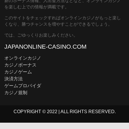
新のボーナス情報、入出金方法などなど、オンラインカジノ
を楽しむ上での情報が満載です。
このサイトをチェックすればオンラインカジノがもっと楽し
くなり、勝つチャンスを増やすことができるでしょう。
では、ごゆっくりお楽しみください。
JAPANONLINE-CASINO.COM
オンラインカジノ
カジノボーナス
カジノゲーム
決済方法
ゲームプロバイダ
カジノ規制
COPYRIGHT © 2022 | ALL RIGHTS RESERVED.