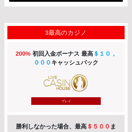
3最高のカジノ
200%
初回入金ボーナス 最高
＄１０，
０００
キャッシュバック
プレイ
勝利しなかった場合、最高
＄５００
ま