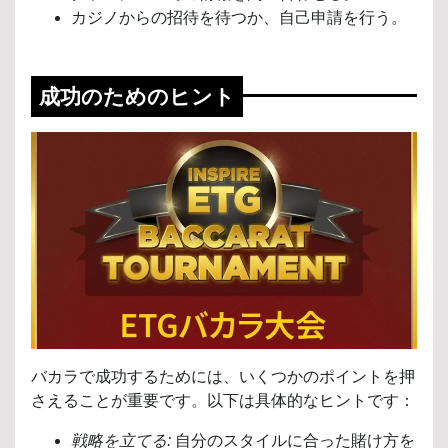
カジノからの招待を待つか、自己申請を行う。
成功のためのヒント
バカラで成功するためには、いくつかのポイントを押
さえることが重要です。以下は具体的なヒントです：
戦略を立てる:
自分のスタイルに合った賭け方を