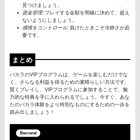
見つけましょう。
資金管理:
プレイする金額を明確に決めて、超え
ないようにしましょう。
感情をコントロール:
負けたときこそ冷静さが必
要です。
まとめ
バカラのVIPプログラムは、ゲームを楽しむだけでな
く、さらなる利益を得るための素晴らしい方法です。
賢くプレイし、VIPプログラムに参加することで、魅
力的な特典を手に入れられるでしょう。今すぐ、あな
たのバカラ体験をより特別なものにするための一歩を
踏み出しましょう！
Baccarat