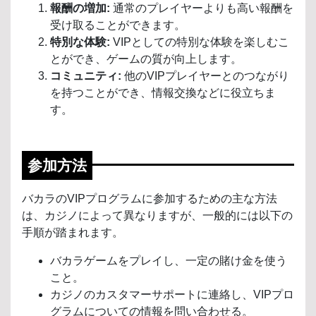
報酬の増加:
通常のプレイヤーよりも高い報酬を
受け取ることができます。
特別な体験:
VIPとしての特別な体験を楽しむこ
とができ、ゲームの質が向上します。
コミュニティ:
他のVIPプレイヤーとのつながり
を持つことができ、情報交換などに役立ちま
す。
参加方法
バカラのVIPプログラムに参加するための主な方法
は、カジノによって異なりますが、一般的には以下の
手順が踏まれます。
バカラゲームをプレイし、一定の賭け金を使う
こと。
カジノのカスタマーサポートに連絡し、VIPプロ
グラムについての情報を問い合わせる。