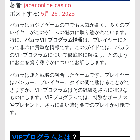
著者:
japanonline-casino
ポストする:
5月 26 , 2025
バカラはカジノゲームの中でも人気が高く、多くのプ
レイヤーがこのゲームの魅力に取り憑かれています。
特に、
バカラVIPプログラム情報
は、プレイヤーにと
って非常に貴重な情報です。このガイドでは、バカラ
のVIPプログラムについて徹底的に解説し、どのよう
にお金を賢く稼ぐかについてお話しします。
バカラは運と戦略の融合したゲームです。プレイヤー
はバンカー、プレイヤー、タイの間で賭けることがで
きますが、VIPプログラムはその経験をさらに特別な
ものにします。VIPプログラムでは、特別なボーナス
やプレゼント、さらに高い賭け金でのプレイが可能で
す。
VIPプログラムとは
？