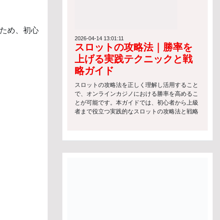
タイルに合ったスロットを選ぶことで、より満
活用した人気の高いタイプです。エンターテイ
足度の高いゲーム体験が可能になります。ここ
ンメント性が非常に高く、多くのオンラインカ
では代表的なスロットの種類について解説しま
ジノで主流となっています。 特徴は以下の通り
す。 クラシックスロット クラシックスロット
ため、初心
です： 複雑なボーナス機能やミニゲームを搭載
は、伝統的な3リール構成を採用したシンプル
2026-04-14 13:01:11
多数のペイラインで高い勝率設計が可能 テーマ
スロットの攻略法｜勝率を
なスロットの種類です。操作が分かりやすく、
性が豊かで没入感が高い スロットと法律の観点
ルールも簡単なため、初心者に最適です。レト
上げる実践テクニックと戦
では、これらのゲームもライセンス管理のもと
ロなデザインやシンプルな配当システムが特徴
略ガイド
で提供される必要があり、公正性の確保が重視
で、気軽に楽しめます。 ビデオスロット ビデ
されています。 プログレッシブジャックポット
オスロットは、現代のオンラインカジノで最も
スロットの攻略法を正しく理解し活用すること
スロット プログレッシブジャックポットスロッ
人気のあるスロットの種類です。5リール以上
で、オンラインカジノにおける勝率を高めるこ
トは、プレイヤーのベットが蓄積されて巨大な
を採用し、美しいグラフィックスやアニメーシ
とが可能です。本ガイドでは、初心者から上級
賞金プールを形成するタイプです。一攫千金の
ョン、ストーリー性が魅力です。ボーナス機能
者まで役立つ実践的なスロットの攻略法と戦略
チャンスがある一方で、リスクも高いのが特徴
も豊富で、プレイヤーを飽きさせない設計にな
をわかりやすく解説します。 単なる運任せでは
です。 主な特徴： プレイごとにジャックポッ
っています。 プログレッシブスロット プログ
なく、ゲーム選びや資金管理、ボーナスの使い
トが増加 複数のプレイヤーで賞金が共有される
レッシブスロットは、ジャックポットがプレイ
方といった重要なポイントを押さえることで、
仕組み 高リスク・高リターンのゲーム性 スロ
ヤーのベットによって増加し続けるスロットの
より安定したプレイが実現できます。 以下で
ットと法律の枠組みでは、こうした高額賞金型
種類です。一度の当選で非常に高額な賞金を獲
は、効果的なスロットの攻略法としてすぐに実
ゲームは特に厳格な監督のもとで運営されるこ
得できる可能性があり、多くのプレイヤーに人
践できるテクニックとヒントを紹介します。こ
とが一般的です。 日本のスロットマシンの規制
気があります。夢のある一攫千金を狙いたい方
れらを活用しながら、楽しみつつ勝利のチャン
法律による制約 スロットと法律の観点から見る
におすすめです。 スロットの遊び方 ベットの
スを広げていきましょう。 スロットゲームとは
と、日本では以下のような制約が設けられてい
設定 スロットをプレイする際の最初のステップ
スロットゲームの定義 スロットゲームは、プレ
ます： スロットマシンは原則として特定の施設
はベットの設定です。各スロットの種類によっ
イヤーがレバーやボタンを操作して回転するリ
でのみ利用可能 賭博行為は法律で禁止されてお
てベット額やライン数が異なるため、自分の予
ール上のシンボルを揃えることを目的としたカ
り、例外的に認められた環境のみ合法 運営には
算に合った設定を選ぶことが重要です。 ミニマ
ジノゲームです。シンプルなルールと運の要素