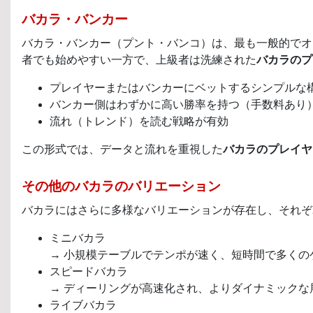
バカラ・バンカー
バカラ・バンカー（プント・バンコ）は、最も一般的でオ
者でも始めやすい一方で、上級者は洗練された
バカラのプ
プレイヤーまたはバンカーにベットするシンプルな
バンカー側はわずかに高い勝率を持つ（手数料あり
流れ（トレンド）を読む戦略が有効
この形式では、データと流れを重視した
バカラのプレイヤ
その他のバカラのバリエーション
バカラにはさらに多様なバリエーションが存在し、それぞ
ミニバカラ
→ 小規模テーブルでテンポが速く、短時間で多くの
スピードバカラ
→ ディーリングが高速化され、よりダイナミックな
ライブバカラ