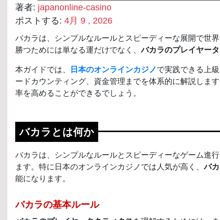
著者:
japanonline-casino
ポストする:
4月 9 , 2026
バカラは、シンプルなルールとスピーディーな展開で世界
勝つためには単なる運だけでなく、
バカラのプレイヤータ
本ガイドでは、
日本のオンラインカジノ
で実践できる上級
ードカウンティング、資金管理までを体系的に解説します
率を高めることができるでしょう。
バカラとは何か
バカラは、シンプルなルールとスピーディーなゲーム進行
ます。特に日本のオンラインカジノでは人気が高く、
バカ
能になります。
バカラの基本ルール