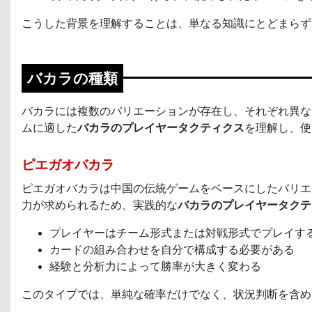
こうした背景を理解することは、単なる知識にとどまらず
バカラの種類
バカラには複数のバリエーションが存在し、それぞれ異な
ムに適した
バカラのプレイヤータクティクス
を理解し、使
ピエガオバカラ
ピエガオバカラは中国の伝統ゲームをベースにしたバリエ
力が求められるため、実践的な
バカラのプレイヤータクテ
プレイヤーはチーム形式または対戦形式でプレイす
カードの組み合わせを自分で構成する必要がある
経験と分析力によって勝率が大きく変わる
このタイプでは、単純な確率だけでなく、状況判断を含め