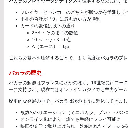
バカラのプレイヤータクティクス
を理解するためには、ま
プレイヤーとバンカーのどちらが勝つかを予測して
手札の合計が「9」に最も近い方が勝利
カードの数値は以下の通り
2〜9：そのままの数値
10・J・Q・K：0点
A（エース）：1点
これらの基本を理解することで、より高度な
バカラのプレ
バカラの歴史
バカラの起源はフランスにさかのぼり、19世紀にはヨー
ーに支持され、現在ではオンラインカジノでも主力ゲーム
歴史的な発展の中で、バカラは次のように進化してきまし
複数のバリエーション（ミニバカラ、プント・バン
オンライン化により、誰でも手軽にプレイ可能に
映画や文学で取り上げられ、洗練されたイメージを