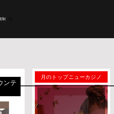
規制
Search
for:
Search Button
月のトップニューカジノ
ウンテ