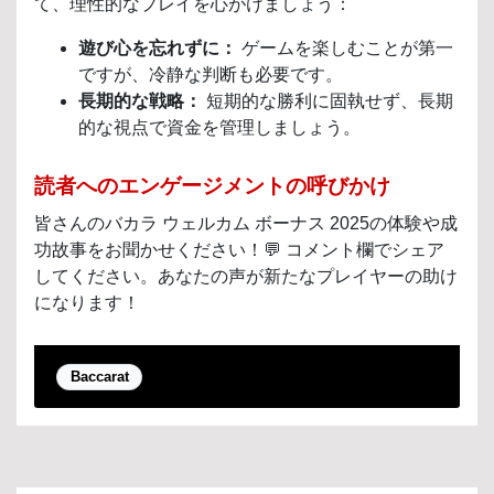
て、理性的なプレイを心がけましょう：
遊び心を忘れずに：
ゲームを楽しむことが第一
ですが、冷静な判断も必要です。
長期的な戦略：
短期的な勝利に固執せず、長期
的な視点で資金を管理しましょう。
読者へのエンゲージメントの呼びかけ
皆さんのバカラ ウェルカム ボーナス 2025の体験や成
功故事をお聞かせください！💬 コメント欄でシェア
してください。あなたの声が新たなプレイヤーの助け
になります！
Baccarat