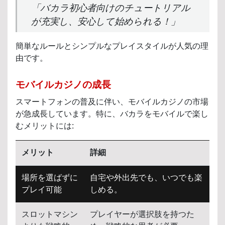
「バカラ初心者向けのチュートリアル
が充実し、安心して始められる！」
簡単なルールとシンプルなプレイスタイルが人気の理
由です。
モバイルカジノの成長
スマートフォンの普及に伴い、モバイルカジノの市場
が急成長しています。特に、バカラをモバイルで楽し
むメリットには:
メリット
詳細
場所を選ばずに
自宅や外出先でも、いつでも楽
プレイ可能
しめる。
スロットマシン
プレイヤーが選択肢を持つた