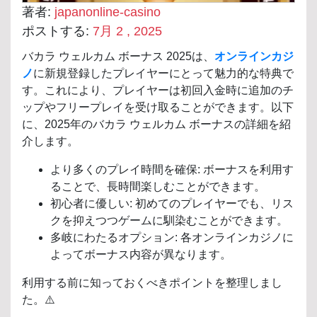
著者:
japanonline-casino
ポストする:
7月 2 , 2025
バカラ ウェルカム ボーナス 2025は、
オンラインカジ
ノ
に新規登録したプレイヤーにとって魅力的な特典で
す。これにより、プレイヤーは初回入金時に追加のチ
ップやフリープレイを受け取ることができます。以下
に、2025年のバカラ ウェルカム ボーナスの詳細を紹
介します。
より多くのプレイ時間を確保: ボーナスを利用す
ることで、長時間楽しむことができます。
初心者に優しい: 初めてのプレイヤーでも、リス
クを抑えつつゲームに馴染むことができます。
多岐にわたるオプション: 各オンラインカジノに
よってボーナス内容が異なります。
利用する前に知っておくべきポイントを整理しまし
た。⚠️