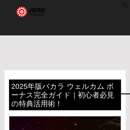
f
S
2025年版バカラ ウェルカム ボ
ーナス完全ガイド｜初心者必見
の特典活用術！