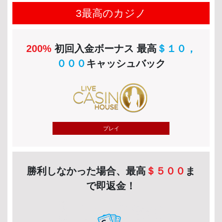
3最高のカジノ
200%
初回入金ボーナス 最高
＄１０，
０００
キャッシュバック
プレイ
勝利しなかった場合、最高
＄５００
ま
で即返金！