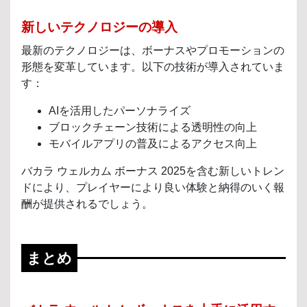
新しいテクノロジーの導入
最新のテクノロジーは、ボーナスやプロモーションの
形態を変革しています。以下の技術が導入されていま
す：
AIを活用したパーソナライズ
ブロックチェーン技術による透明性の向上
モバイルアプリの普及によるアクセス向上
バカラ ウェルカム ボーナス 2025を含む新しいトレン
ドにより、プレイヤーにより良い体験と納得のいく報
酬が提供されるでしょう。
まとめ