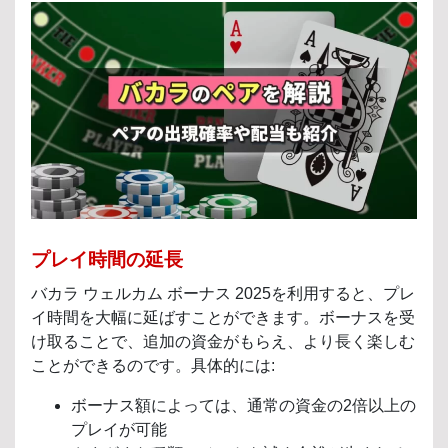
プレイ時間の延長
バカラ ウェルカム ボーナス 2025を利用すると、プレ
イ時間を大幅に延ばすことができます。ボーナスを受
け取ることで、追加の資金がもらえ、より長く楽しむ
ことができるのです。具体的には:
ボーナス額によっては、通常の資金の2倍以上の
プレイが可能