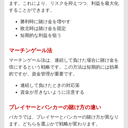
ます。これにより、リスクを抑えつつ、利益を最大化
することができます。
勝利時に賭け金を増やす
敗北時は賭け金を固定
短期的な利益を狙う
マーチンゲール法
マーチンゲール法は、連続して負けた場合に賭け金を
倍にするという戦略です。この方法は短期的には効果
的ですが、資金管理が重要です。
連続して負けたときの対応策
資金が尽きないように注意する
プレイヤーとバンカーの賭け方の違い
バカラでは、プレイヤーとバンカーの賭け方が異なり
ます。どちらを選ぶかで戦略が変わります。