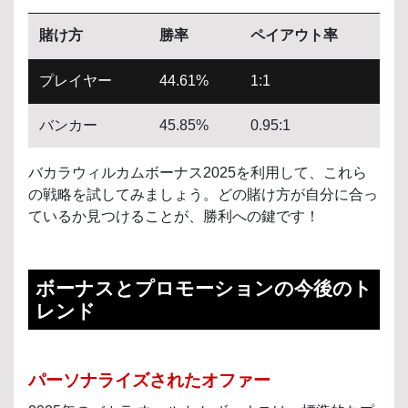
賭け方
勝率
ペイアウト率
プレイヤー
44.61%
1:1
バンカー
45.85%
0.95:1
バカラウィルカムボーナス2025を利用して、これら
の戦略を試してみましょう。どの賭け方が自分に合っ
ているか見つけることが、勝利への鍵です！
ボーナスとプロモーションの今後のト
レンド
パーソナライズされたオファー