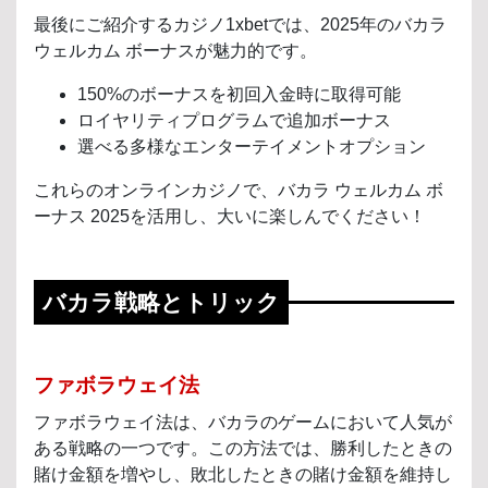
最後にご紹介するカジノ1xbetでは、2025年のバカラ
ウェルカム ボーナスが魅力的です。
150%のボーナスを初回入金時に取得可能
ロイヤリティプログラムで追加ボーナス
選べる多様なエンターテイメントオプション
これらのオンラインカジノで、バカラ ウェルカム ボ
ーナス 2025を活用し、大いに楽しんでください！
バカラ戦略とトリック
ファボラウェイ法
ファボラウェイ法は、バカラのゲームにおいて人気が
ある戦略の一つです。この方法では、勝利したときの
賭け金額を増やし、敗北したときの賭け金額を維持し