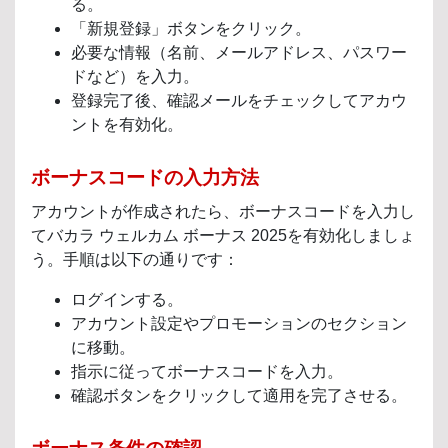
る。
「新規登録」ボタンをクリック。
必要な情報（名前、メールアドレス、パスワー
ドなど）を入力。
登録完了後、確認メールをチェックしてアカウ
ントを有効化。
ボーナスコードの入力方法
アカウントが作成されたら、ボーナスコードを入力し
てバカラ ウェルカム ボーナス 2025を有効化しましょ
う。手順は以下の通りです：
ログインする。
アカウント設定やプロモーションのセクション
に移動。
指示に従ってボーナスコードを入力。
確認ボタンをクリックして適用を完了させる。