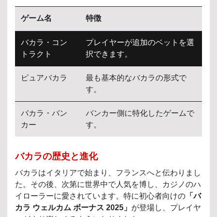
ゲーム名
特徴
バカラ・コン
プレイヤーが追加のベットを選
トラクト
択できます。
ピュアバカラ
最も基本的なバカラの形式で
す。
バカラ・バン
バンカー側に特化したゲームで
カー
す。
バカラの歴史と進化
バカラはイタリアで始まり、フランスへと伝わりまし
た。その後、次第に世界中で人気を博し、カジノのハ
イローラーに愛されています。特に初心者向けの
「バ
カラ ウェルカム ボーナス 2025」
が登場し、プレイヤ