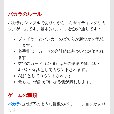
バカラのルール
バカラはシンプルでありながらエキサイティングなカ
ジノゲームです。基本的なルールは次の通りです：
プレイヤーとバンカーのどちらが勝つかを予想
します。
各手札は、カードの合計値に基づいて評価され
ます。
数字のカード（2～9）はそのままの値、10・
J・Q・Kは0としてカウントされます。
Aは1としてカウントされます。
最も近い合計が9になる側が勝利します。
ゲームの種類
バカラ
には以下のような複数のバリエーションがあり
ます：