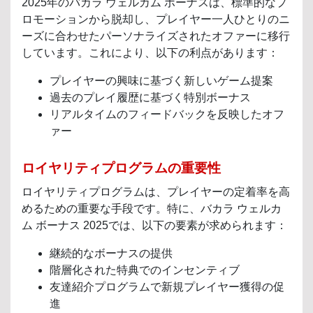
2025年のバカラ ウェルカム ボーナスは、標準的なプ
ロモーションから脱却し、プレイヤー一人ひとりのニ
ーズに合わせたパーソナライズされたオファーに移行
しています。これにより、以下の利点があります：
プレイヤーの興味に基づく新しいゲーム提案
過去のプレイ履歴に基づく特別ボーナス
リアルタイムのフィードバックを反映したオフ
ァー
ロイヤリティプログラムの重要性
ロイヤリティプログラムは、プレイヤーの定着率を高
めるための重要な手段です。特に、バカラ ウェルカ
ム ボーナス 2025では、以下の要素が求められます：
継続的なボーナスの提供
階層化された特典でのインセンティブ
友達紹介プログラムで新規プレイヤー獲得の促
進