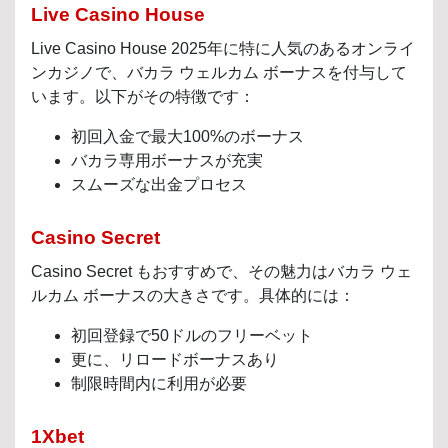
Live Casino House
Live Casino House 2025年に特に人気のあるオンライ
ンカジノで、バカラ ウェルカム ボーナスを付与して
います。以下がその特徴です：
初回入金で最大100%のボーナス
バカラ専用ボーナスが充実
スムーズな出金プロセス
Casino Secret
Casino Secret もおすすめで、その魅力はバカラ ウェ
ルカム ボーナスの大きさです。具体的には：
初回登録で50ドルのフリーベット
更に、リロードボーナスあり
制限時間内に利用が必要
1Xbet