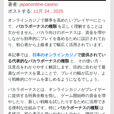
著者:
japanonline-casino
ポストする:
11月 24 , 2025
オンラインカジノで勝率を高めたいプレイヤーにとっ
て、
バカラボーナスの種類
を正しく理解することは
欠かせません。バカラ向けのボーナスは、資金を増や
しながら効率的にプレイを進めるために設計されてお
り、初心者から上級者まで幅広く活用されています。
本記事では、
日本のオンラインカジノ
で提供されてい
る代表的なバカラボーナスの種類
と、その使い方・
注意点をわかりやすく解説します。目的に合わせて最
適なボーナスを選ぶことで、プレイの幅が広がり、よ
り戦略的にゲームを楽しめるようになるでしょう。
バカラボーナスとは、オンラインカジノがプレイヤー
に提供する特典全般を指し、ゲーム開始時の資金を増
やしたり、新しい戦略を試したりするために活用でき
る便利な仕組みです。特に
バカラボーナスの種類
は
多様で、初心者でも扱いやすいものから、継続プレイ