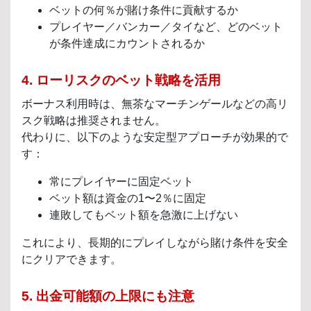
ベットの何％が賭け条件に貢献するか
プレイヤー／バンカー／タイなど、どのベット
が条件達成にカウントされるか
4. ローリスクのベット戦略を活用
ボーナス利用時は、無茶なマーチンゲールなどの高リ
スク戦略は推奨されません。
代わりに、以下のような安定型アプローチが効果的で
す：
常にプレイヤーに固定ベット
ベット額は資金の1〜2％に固定
連敗してもベット額を急激に上げない
これにより、長期的にプレイしながら賭け条件を安全
にクリアできます。
5. 出金可能額の上限にも注意