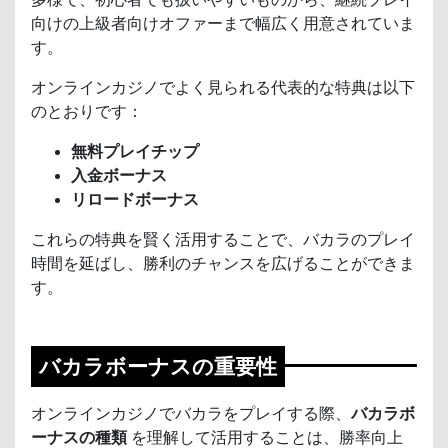
向けの上級者向けオファーまで幅広く用意されていま
す。
オンラインカジノでよく見られる代表的な特典は以下
のとおりです：
無料プレイチップ
入金ボーナス
リロードボーナス
これらの特典を賢く活用することで、バカラのプレイ
時間を延ばし、勝利のチャンスを広げることができま
す。
バカラボーナスの重要性
オンラインカジノでバカラをプレイする際、
バカラボ
ーナスの種類
を理解して活用することは、勝率向上