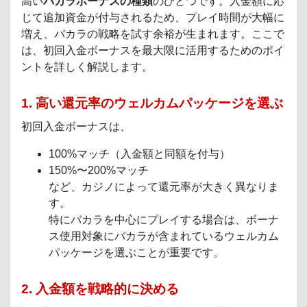
高い
バカラボーナスの種類
のひとつです。入金額に応
じて追加資金が付与されるため、プレイ時間が大幅に
増え、バカラの戦略を試す余裕が生まれます。ここで
は、初回入金ボーナスを最大限に活用するためのポイ
ントを詳しく解説します。
1. 高い還元率のウェルカムパッケージを選ぶ
初回入金ボーナスは、
100%マッチ（入金額と同額を付与）
150%〜200%マッチ
など、カジノによって還元率が大きく異なりま
す。
特にバカラを中心にプレイする場合は、ボーナ
ス使用対象にバカラが含まれているウェルカム
パッケージを選ぶことが重要です。
2. 入金額を戦略的に決める