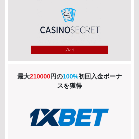
プレイ
最大
210000
円の
100%
初回入金ボーナ
スを獲得