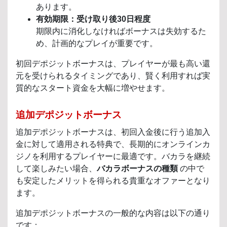
あります。
有効期限：受け取り後30日程度
期限内に消化しなければボーナスは失効するた
め、計画的なプレイが重要です。
初回デポジットボーナスは、プレイヤーが最も高い還
元を受けられるタイミングであり、賢く利用すれば実
質的なスタート資金を大幅に増やせます。
追加デポジットボーナス
追加デポジットボーナスは、初回入金後に行う追加入
金に対して適用される特典で、長期的にオンラインカ
ジノを利用するプレイヤーに最適です。バカラを継続
して楽しみたい場合、
バカラボーナスの種類
の中で
も安定したメリットを得られる貴重なオファーとなり
ます。
追加デポジットボーナスの一般的な内容は以下の通り
です：