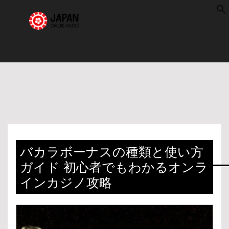
f
S
バカラボーナスの種類と使い方
ガイド 初心者でもわかるオンラ
インカジノ攻略