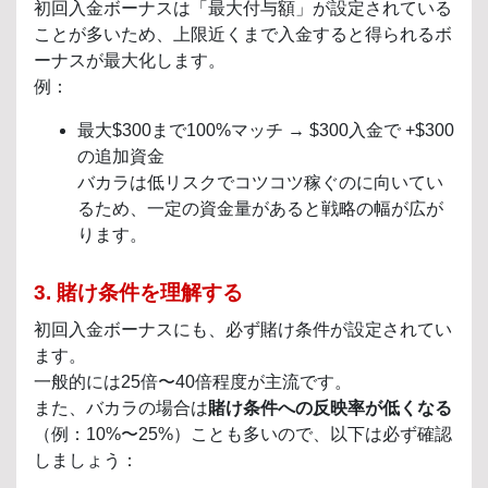
初回入金ボーナスは「最大付与額」が設定されている
ことが多いため、上限近くまで入金すると得られるボ
ーナスが最大化します。
例：
最大$300まで100%マッチ → $300入金で +$300
の追加資金
バカラは低リスクでコツコツ稼ぐのに向いてい
るため、一定の資金量があると戦略の幅が広が
ります。
3. 賭け条件を理解する
初回入金ボーナスにも、必ず賭け条件が設定されてい
ます。
一般的には25倍〜40倍程度が主流です。
また、バカラの場合は
賭け条件への反映率が低くなる
（例：10%〜25%）ことも多いので、以下は必ず確認
しましょう：