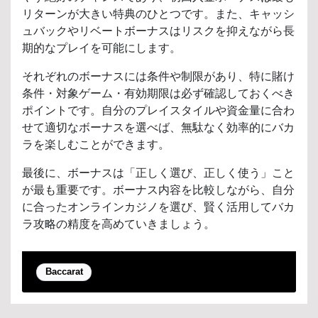
リターンが大きい特典のひとつです。また、キャッシ
ュバックやリベートボーナスはリスクを抑えながら長
期的なプレイを可能にします。
それぞれのボーナスには条件や制限があり、特に賭け
条件・対象ゲーム・有効期限は必ず確認しておくべき
ポイントです。自分のプレイスタイルや資金量に合わ
せて適切なボーナスを選べば、無駄なく効率的にバカ
ラを楽しむことができます。
最後に、ボーナスは「正しく選び、正しく使う」こと
が最も重要です。ボーナス内容を比較しながら、自分
に合ったオンラインカジノを選び、賢く活用してバカ
ラ攻略の精度を高めていきましょう。
Baccarat