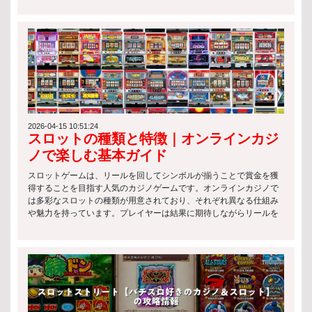
無や運営国の法律が関係するため、スロットと法律の基本を押さえ
ておくことが欠かせません。 以下は、スロットに関する代表的な法
律上のポイントです： スロットマシンの運営には、各国の規制当局
によるライセンス取得が必要 違法に設置・提供されているスロット
の利用には罰則が科される場合がある 年齢制限や本人確認など、プ
レイヤー保護のためのルールが設けられている このようにスロット
と法律は密接に関係しており、単なる娯楽ではなく「ルールを理解
した上で楽しむゲーム」であることを意識することが重要です。 ス
ロットゲームの種類 クラシックスロット クラシックスロットは、最
もシンプルな構造を持つ伝統的なスロットゲームです。主に3リール
2026-04-15 10:51:24
スロットの種類と特徴｜オンラインカジ
構成で、初心者でも理解しやすいのが特徴です。 主な特徴は以下の
通りです： シンプルなルールで直感的にプレイ可能 フルーツやBAR
ノで楽しむ基本ガイド
などの基本シンボルが中心 配当は控えめだが、リスクも低い スロッ
トと法律の観点から見ても、こうした基本的なスロットは長年にわ
スロットゲームは、リールを回してシンボルが揃うことで賞金を獲
たり規制対象として安定的に運用されています。 ビデオスロット ビ
得することを目指す人気のカジノゲームです。オンラインカジノで
デオスロットは、現代的なグラフィックやアニメーションを活用し
は多彩なスロットの種類が用意されており、それぞれ異なる仕組み
た人気の高いタイプです。エンターテインメント性が非常に高く、
や魅力を持っています。プレイヤーは結果に期待しながらリールを
多くのオンラインカジノで主流となっています。 特徴は以下の通り
スピンさせ、手軽に運試しを楽しむことができます。 スロットの種
です： 複雑なボーナス機能やミニゲームを搭載 多数のペイラインで
類 オンラインカジノでは、さまざまなスロットの種類が提供されて
高い勝率設計が可能 テーマ性が豊かで没入感が高い スロットと法律
おり、それぞれ異なる特徴と楽しみ方があります。自分のプレイス
の観点では、これらのゲームもライセンス管理のもとで提供される
タイルに合ったスロットを選ぶことで、より満足度の高いゲーム体
必要があり、公正性の確保が重視されています。 プログレッシブジ
験が可能になります。ここでは代表的なスロットの種類について解
ャックポットスロット プログレッシブジャックポットスロットは、
説します。 クラシックスロット クラシックスロットは、伝統的な3
プレイヤーのベットが蓄積されて巨大な賞金プールを形成するタイ
リール構成を採用したシンプルなスロットの種類です。操作が分か