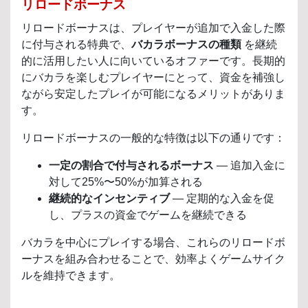
リロードボーナス
リロードボーナスは、プレイヤーが追加で入金した際
に付与される特典で、
バカラボーナスの種類
を継続
的に活用したい人に向いているオファーです。長期的
にバカラを楽しむプレイヤーにとって、資金を補強し
ながら安定したプレイが可能になるメリットがありま
す。
リロードボーナスの一般的な特徴は以下の通りです：
一定の割合で付与されるボーナス
— 追加入金に
対して25%〜50%が加算される
継続的なインセンティブ
— 定期的な入金を促
し、プラスの資金でゲームを継続できる
バカラを中心にプレイする場合、これらのリロードボ
ーナスを組み合わせることで、効率よくゲームサイク
ルを維持できます。