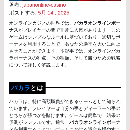
著者:
japanonline-casino
ポストする:
5月 14 , 2025
オンラインカジノの世界では、
バカラオンラインボー
ナス
がプレイヤーの間で非常に人気があります。この
ゲームはシンプルなルールに基づいており、適切なボ
ーナスを利用することで、あなたの勝率を大いに向上
させることができます。本記事では、オンラインバカ
ラボーナスの利点、その種類、そして勝つための戦略
について詳しく解説します。
バカラ
とは
バカラは、特に高額勝負ができるゲームとして知られ
ています。プレイヤーは自分の手とディーラーの手の
どちらが勝つかを賭けます。ゲームは簡単で、結果の
予測がシンプルです。通常、
バカラオンラインボーナ
ス
を利用することで、ゲームにかける資金を増やすこ