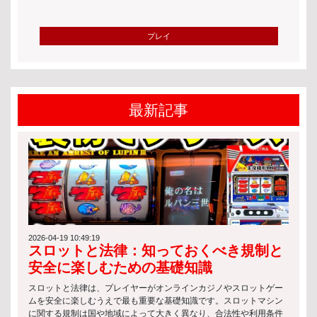
プレイ
最新記事
2026-04-19 10:49:19
スロットと法律：知っておくべき規制と
安全に楽しむための基礎知識
スロットと法律は、プレイヤーがオンラインカジノやスロットゲー
ムを安全に楽しむうえで最も重要な基礎知識です。スロットマシン
に関する規制は国や地域によって大きく異なり、合法性や利用条件