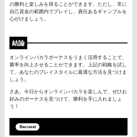
の勝利と楽しみを得ることができます。ただし、常に
自己資金の範囲内でプレイし、責任あるギャンブルを
心がけましょう。
結論
オンラインバカラボーナスをうまく活用することで、
勝率を向上させることができます。上記の戦略を試し
て、あなたのプレイスタイルに最適な方法を見つけま
しょう。
さあ、今日からオンラインバカラを楽しんで、ぜひお
好みのボーナスを見つけて、勝利を手に入れましょ
う！
Baccarat