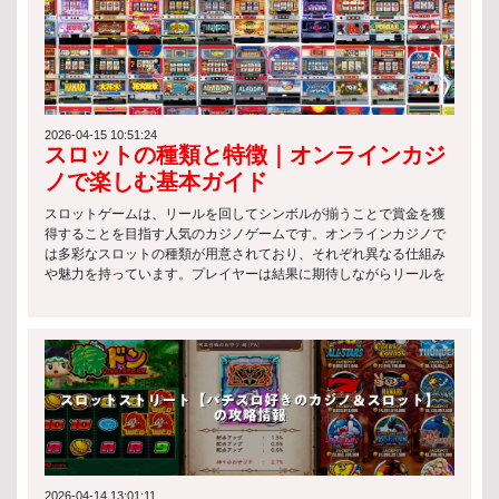
によるライセンス取得が必要 違法に設置・提供されているスロット
の利用には罰則が科される場合がある 年齢制限や本人確認など、プ
レイヤー保護のためのルールが設けられている このようにスロット
と法律は密接に関係しており、単なる娯楽ではなく「ルールを理解
した上で楽しむゲーム」であることを意識することが重要です。 ス
ロットゲームの種類 クラシックスロット クラシックスロットは、最
もシンプルな構造を持つ伝統的なスロットゲームです。主に3リール
2026-04-15 10:51:24
スロットの種類と特徴｜オンラインカジ
構成で、初心者でも理解しやすいのが特徴です。 主な特徴は以下の
通りです： シンプルなルールで直感的にプレイ可能 フルーツやBAR
ノで楽しむ基本ガイド
などの基本シンボルが中心 配当は控えめだが、リスクも低い スロッ
トと法律の観点から見ても、こうした基本的なスロットは長年にわ
スロットゲームは、リールを回してシンボルが揃うことで賞金を獲
たり規制対象として安定的に運用されています。 ビデオスロット ビ
得することを目指す人気のカジノゲームです。オンラインカジノで
デオスロットは、現代的なグラフィックやアニメーションを活用し
は多彩なスロットの種類が用意されており、それぞれ異なる仕組み
た人気の高いタイプです。エンターテインメント性が非常に高く、
や魅力を持っています。プレイヤーは結果に期待しながらリールを
多くのオンラインカジノで主流となっています。 特徴は以下の通り
スピンさせ、手軽に運試しを楽しむことができます。 スロットの種
です： 複雑なボーナス機能やミニゲームを搭載 多数のペイラインで
類 オンラインカジノでは、さまざまなスロットの種類が提供されて
高い勝率設計が可能 テーマ性が豊かで没入感が高い スロットと法律
おり、それぞれ異なる特徴と楽しみ方があります。自分のプレイス
の観点では、これらのゲームもライセンス管理のもとで提供される
タイルに合ったスロットを選ぶことで、より満足度の高いゲーム体
必要があり、公正性の確保が重視されています。 プログレッシブジ
験が可能になります。ここでは代表的なスロットの種類について解
ャックポットスロット プログレッシブジャックポットスロットは、
説します。 クラシックスロット クラシックスロットは、伝統的な3
プレイヤーのベットが蓄積されて巨大な賞金プールを形成するタイ
リール構成を採用したシンプルなスロットの種類です。操作が分か
プです。一攫千金のチャンスがある一方で、リスクも高いのが特徴
りやすく、ルールも簡単なため、初心者に最適です。レトロなデザ
です。 主な特徴： プレイごとにジャックポットが増加 複数のプレ
インやシンプルな配当システムが特徴で、気軽に楽しめます。 ビデ
イヤーで賞金が共有される仕組み 高リスク・高リターンのゲーム性
オスロット ビデオスロットは、現代のオンラインカジノで最も人気
スロットと法律の枠組みでは、こうした高額賞金型ゲームは特に厳
のあるスロットの種類です。5リール以上を採用し、美しいグラフィ
2026-04-14 13:01:11