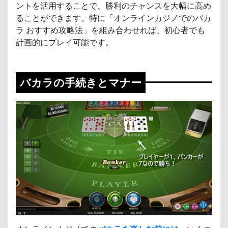
ントを活用することで、勝利のチャンスを大幅に高め
ることができます。特に「オンラインカジノでのバカ
ラ おすすめ攻略法」を組み合わせれば、初心者でも
計画的にプレイ可能です。
バカラの手続きとマナー