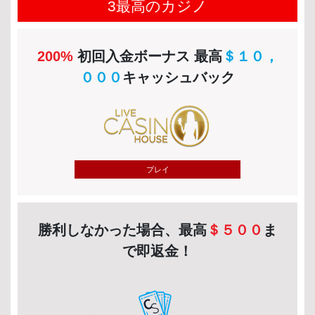
3最高のカジノ
200%
初回入金ボーナス 最高
＄１０，
０００
キャッシュバック
プレイ
勝利しなかった場合、最高
＄５００
ま
で即返金！