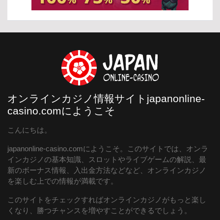
オンラインカジノ情報サイトjapanonline-
casino.comにようこそ
こんにちは。
japanonline-casino.comにようこそ。このサイトでは、オンラ
インカジノの基本知識、スロットやライブゲームの解説、最
新のボーナス情報、入出金方法などなど、オンラインカジノ
を楽しむ上での情報が満載です。
このサイトをチェックすればオンラインカジノがもっと楽し
くなり、勝つチャンスを増やすことができるでしょう。