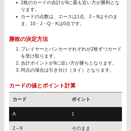
2枚のカードの合計が9に最も近い方が勝利とな
ります。
カードの点数は、エースは1点、2～9はそのま
ま、10・J・Q・Kは0点です。
勝敗の決定方法
プレイヤーとバンカーそれぞれが2枚ずつカード
を受け取ります。
合計ポイントが9に近い方が勝ちとなります。
同点の場合は引き分け（タイ）となります。
カードの値とポイント計算
カード
ポイント
A
1
2～9
そのまま