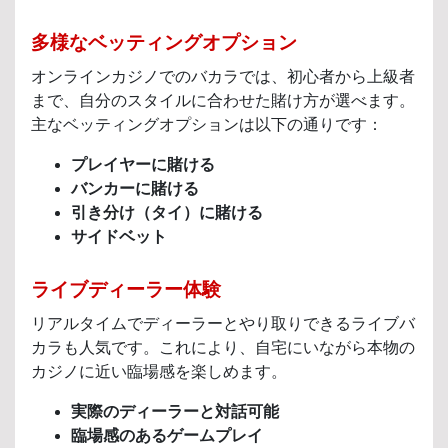
多様なベッティングオプション
オンラインカジノでのバカラでは、初心者から上級者
まで、自分のスタイルに合わせた賭け方が選べます。
主なベッティングオプションは以下の通りです：
プレイヤーに賭ける
バンカーに賭ける
引き分け（タイ）に賭ける
サイドベット
ライブディーラー体験
リアルタイムでディーラーとやり取りできるライブバ
カラも人気です。これにより、自宅にいながら本物の
カジノに近い臨場感を楽しめます。
実際のディーラーと対話可能
臨場感のあるゲームプレイ