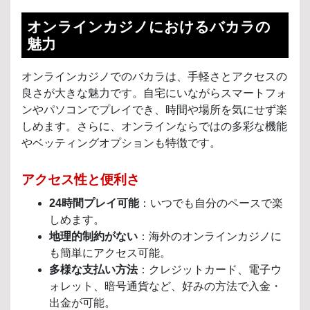
オンラインカジノにおけるバカラの
魅力
オンラインカジノでのバカラは、手軽さとアクセスの
良さが大きな魅力です。自宅にいながらスマートフォ
ンやパソコンでプレイでき、時間や場所を気にせず楽
しめます。さらに、オンラインならではの多彩な機能
やベッティングオプションも特徴です。
アクセス性と便利さ
24時間プレイ可能
：いつでも自分のペースで楽
しめます。
地理的制約がない
：海外のオンラインカジノに
も簡単にアクセス可能。
多様な支払い方法
：クレジットカード、電子ウ
ォレット、暗号通貨など、好みの方法で入金・
出金が可能。