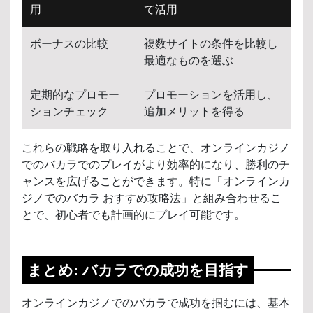
用
て活用
ボーナスの比較
複数サイトの条件を比較し
最適なものを選ぶ
定期的なプロモー
プロモーションを活用し、
ションチェック
追加メリットを得る
これらの戦略を取り入れることで、オンラインカジノ
でのバカラでのプレイがより効率的になり、勝利のチ
ャンスを広げることができます。特に「オンラインカ
ジノでのバカラ おすすめ攻略法」と組み合わせるこ
とで、初心者でも計画的にプレイ可能です。
まとめ: バカラでの成功を目指す
オンラインカジノでのバカラで成功を掴むには、基本