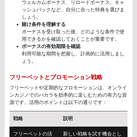
ウェルカムボーナス、リロードボーナス、キャ
ッシュバックなど、自分に合った特典を選びま
しょう。
賭け条件を理解する
ボーナスを受け取った後、どのような条件で使
用できるかを確認しておくことが重要です。
ボーナスの有効期限を確認
利用可能な期間を把握し、計画的に活用しまし
ょう。
フリーベットとプロモーション戦略
フリーベットや定期的なプロモーションは、オンライ
ンカジノでのバカラを効率的に楽しむための有力な資
源です。活用のポイントは以下の通りです：
戦略
説明
フリーベットの活
新しい戦略を試す機会とし