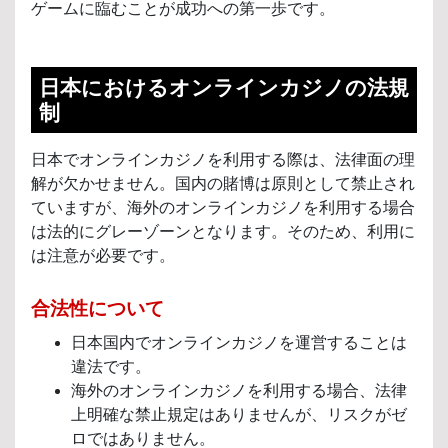
ゲームに臨むことが成功への第一歩です。
日本におけるオンラインカジノの法規
制
日本でオンラインカジノを利用する際は、法律面の理
解が欠かせません。国内の賭博は原則として禁止され
ていますが、海外のオンラインカジノを利用する場合
は法的にグレーゾーンとなります。そのため、利用に
は注意が必要です。
合法性について
日本国内でオンラインカジノを運営することは
違法です。
海外のオンラインカジノを利用する場合、法律
上明確な禁止規定はありませんが、リスクがゼ
ロではありません。