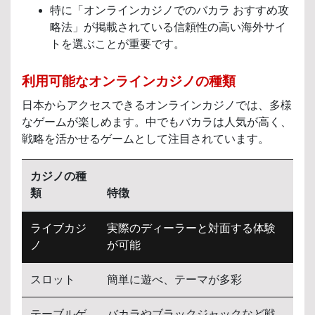
特に「オンラインカジノでのバカラ おすすめ攻
略法」が掲載されている信頼性の高い海外サイ
トを選ぶことが重要です。
利用可能なオンラインカジノの種類
日本からアクセスできるオンラインカジノでは、多様
なゲームが楽しめます。中でもバカラは人気が高く、
戦略を活かせるゲームとして注目されています。
カジノの種
類
特徴
ライブカジ
実際のディーラーと対面する体験
ノ
が可能
スロット
簡単に遊べ、テーマが多彩
テーブルゲ
バカラやブラックジャックなど戦