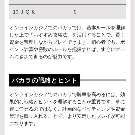
10, J, Q, K
0
オンラインカジノでのバカラでは、基本ルールを理解
した上で「おすすめ攻略法」を活用することで、賢く
資金を管理しながらプレイできます。初心者でも、ポ
イント計算や勝敗のルールを把握すれば、すぐにゲー
ムに参加できるのが魅力です。
バカラの戦略とヒント
オンラインカジノでのバカラで勝率を高めるには、効
果的な戦略とヒントを理解することが重要です。単に
運に任せるのではなく、計画的なベッティングや資金
管理を取り入れることで、より安定したプレイが可能
になります。