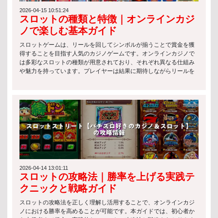
ロットゲームの種類 クラシックスロット クラシックスロットは、最
もシンプルな構造を持つ伝統的なスロットゲームです。主に3リール
2026-04-15 10:51:24
スロットの種類と特徴｜オンラインカジ
構成で、初心者でも理解しやすいのが特徴です。 主な特徴は以下の
通りです： シンプルなルールで直感的にプレイ可能 フルーツやBAR
ノで楽しむ基本ガイド
などの基本シンボルが中心 配当は控えめだが、リスクも低い スロッ
トと法律の観点から見ても、こうした基本的なスロットは長年にわ
スロットゲームは、リールを回してシンボルが揃うことで賞金を獲
たり規制対象として安定的に運用されています。 ビデオスロット ビ
得することを目指す人気のカジノゲームです。オンラインカジノで
デオスロットは、現代的なグラフィックやアニメーションを活用し
は多彩なスロットの種類が用意されており、それぞれ異なる仕組み
た人気の高いタイプです。エンターテインメント性が非常に高く、
や魅力を持っています。プレイヤーは結果に期待しながらリールを
多くのオンラインカジノで主流となっています。 特徴は以下の通り
スピンさせ、手軽に運試しを楽しむことができます。 スロットの種
です： 複雑なボーナス機能やミニゲームを搭載 多数のペイラインで
類 オンラインカジノでは、さまざまなスロットの種類が提供されて
高い勝率設計が可能 テーマ性が豊かで没入感が高い スロットと法律
おり、それぞれ異なる特徴と楽しみ方があります。自分のプレイス
の観点では、これらのゲームもライセンス管理のもとで提供される
タイルに合ったスロットを選ぶことで、より満足度の高いゲーム体
必要があり、公正性の確保が重視されています。 プログレッシブジ
験が可能になります。ここでは代表的なスロットの種類について解
ャックポットスロット プログレッシブジャックポットスロットは、
説します。 クラシックスロット クラシックスロットは、伝統的な3
プレイヤーのベットが蓄積されて巨大な賞金プールを形成するタイ
リール構成を採用したシンプルなスロットの種類です。操作が分か
プです。一攫千金のチャンスがある一方で、リスクも高いのが特徴
りやすく、ルールも簡単なため、初心者に最適です。レトロなデザ
です。 主な特徴： プレイごとにジャックポットが増加 複数のプレ
インやシンプルな配当システムが特徴で、気軽に楽しめます。 ビデ
イヤーで賞金が共有される仕組み 高リスク・高リターンのゲーム性
オスロット ビデオスロットは、現代のオンラインカジノで最も人気
スロットと法律の枠組みでは、こうした高額賞金型ゲームは特に厳
のあるスロットの種類です。5リール以上を採用し、美しいグラフィ
2026-04-14 13:01:11
スロットの攻略法｜勝率を上げる実践テ
格な監督のもとで運営されることが一般的です。 日本のスロットマ
ックスやアニメーション、ストーリー性が魅力です。ボーナス機能
シンの規制 法律による制約 スロットと法律の観点から見ると、日本
も豊富で、プレイヤーを飽きさせない設計になっています。 プログ
クニックと戦略ガイド
では以下のような制約が設けられています： スロットマシンは原則
レッシブスロット プログレッシブスロットは、ジャックポットがプ
として特定の施設でのみ利用可能 賭博行為は法律で禁止されてお
レイヤーのベットによって増加し続けるスロットの種類です。一度
スロットの攻略法を正しく理解し活用することで、オンラインカジ
り、例外的に認められた環境のみ合法 運営には厳格な基準と行政の
の当選で非常に高額な賞金を獲得できる可能性があり、多くのプレ
ノにおける勝率を高めることが可能です。本ガイドでは、初心者か