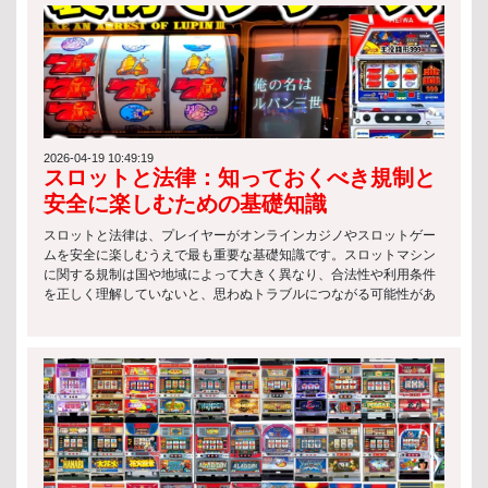
2026-04-19 10:49:19
スロットと法律：知っておくべき規制と
安全に楽しむための基礎知識
スロットと法律は、プレイヤーがオンラインカジノやスロットゲー
ムを安全に楽しむうえで最も重要な基礎知識です。スロットマシン
に関する規制は国や地域によって大きく異なり、合法性や利用条件
を正しく理解していないと、思わぬトラブルにつながる可能性があ
ります。 特にオンライン環境では、サービス提供側のライセンス有
無や運営国の法律が関係するため、スロットと法律の基本を押さえ
ておくことが欠かせません。 以下は、スロットに関する代表的な法
律上のポイントです： スロットマシンの運営には、各国の規制当局
によるライセンス取得が必要 違法に設置・提供されているスロット
の利用には罰則が科される場合がある 年齢制限や本人確認など、プ
レイヤー保護のためのルールが設けられている このようにスロット
と法律は密接に関係しており、単なる娯楽ではなく「ルールを理解
した上で楽しむゲーム」であることを意識することが重要です。 ス