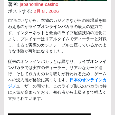
著者:
japanonline-casino
ポストする:
2月 8 , 2026
自宅にいながら、本物のカジノさながらの臨場感を味
わえるのが
ライブオンラインバカラ
の最大の魅力で
す。インターネットと最新のライブ配信技術の進化に
より、プレイヤーはリアルタイムでディーラーと対戦
し、まるで実際のカジノテーブルに座っているかのよ
うな体験が可能になりました。
従来のオンラインバカラとは異なり、
ライブオンライ
ンバカラ
では実在のディーラー、リアルなカード進
行、そして双方向のやり取りが行われるため、ゲーム
への没入感が格段に高まります。
日本のオンラインカ
ジノ
ユーザーの間でも、このライブ形式のバカラは特
に人気が高まっており、初心者から上級者まで幅広く
支持されています。