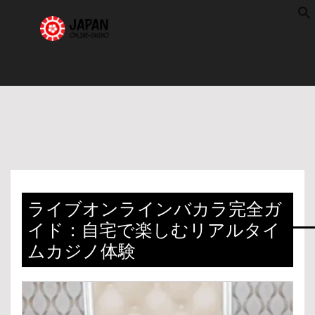
f
S
ライブオンラインバカラ完全ガ
イド：自宅で楽しむリアルタイ
ムカジノ体験