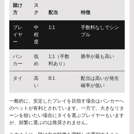
賭け
ス
方
ク
配当
特徴
プレ
中
1:1
手数料なしでシン
イヤ
程
プル
ー
度
バン
低
1:1（手数
勝率が最も高い
カー
め
料あり）
タイ
高
8:1
配当は高いが発生
い
確率が低い
一般的に、安定したプレイを目指す場合はバンカーへ
のベットが有利とされています。一方で、大きなリタ
ーンを狙いたい場合にタイを選ぶプレイヤーもいます
が、頻繁に選ぶのは推奨されません。