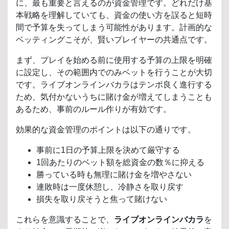
に、最も重要と言えるのが資金管理です。どれだけ基
本戦略を理解していても、資金の使い方を誤ると短時
間で予算を失ってしまう可能性があります。計画的な
ベッティングこそが、賢いプレイヤーの共通点です。
まず、プレイを始める前に使用する予算の上限を明確
に設定し、その範囲内でのみベットを行うことが大切
です。ライブオンラインバカラはテンポ良く進行する
ため、気付かないうちに賭け金が増えてしまうことも
あるため、事前のルール作りが有効です。
効果的な資金管理のポイントは以下の通りです。
事前に1日の予算上限を決めて厳守する
1回あたりのベット額を総資金の数％に抑える
勝っている時も無理に賭け金を増やさない
連敗時は一度休憩し、冷静さを取り戻す
損失を取り戻そうと焦って賭けない
これらを意識することで、
ライブオンラインバカラ
を