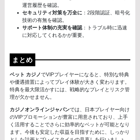
運営履歴を確認。
セキュリティ対策を万全に
：2段階認証、暗号化
技術の有無を確認。
サポート体制の充実を確認
：トラブル時に迅速
に対応してくれるかが重要。
まとめ
ベット カジノ
でVIPプレイヤーになると、特別な特典
や優遇措置によってプレイ体験が大きく変わります。
特典を最大限活かすには、戦略的なプレイとリスク管
理が欠かせません。
カジノオンラインジャパン
では、日本プレイヤー向け
のVIPプロモーションが豊富に用意されており、上手
く活用することでさらに効率的なベットが可能となり
ます。今後も安定した収益を目指すために、しっかり
とした計画とプレイスタイルの見直しを行いましょ