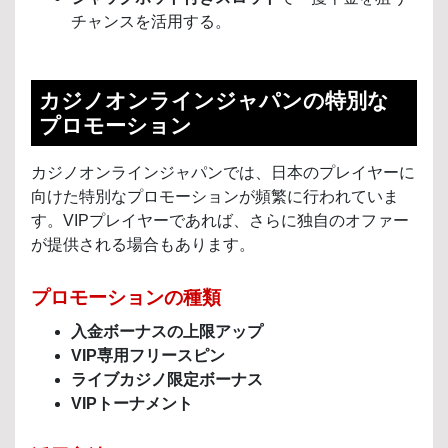
チャンスを活用する。
カジノオンラインジャパンの特別な
プロモーション
カジノオンラインジャパンでは、日本のプレイヤーに
向けた特別なプロモーションが頻繁に行われていま
す。VIPプレイヤーであれば、さらに独自のオファー
が提供される場合もあります。
プロモーションの種類
入金ボーナスの上限アップ
VIP専用フリースピン
ライブカジノ限定ボーナス
VIPトーナメント