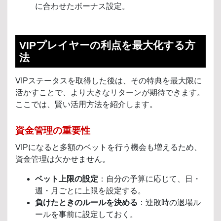
に合わせたボーナス設定。
VIPプレイヤーの利点を最大化する方
法
VIPステータスを取得した後は、その特典を最大限に
活かすことで、より大きなリターンが期待できます。
ここでは、賢い活用方法を紹介します。
資金管理の重要性
VIPになると多額のベットを行う機会も増えるため、
資金管理は欠かせません。
ベット上限の設定
：自分の予算に応じて、日・
週・月ごとに上限を設定する。
負けたときのルールを決める
：連敗時の退場ル
ールを事前に設定しておく。