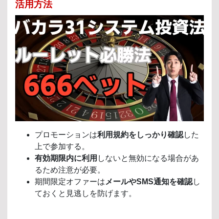
活用方法
プロモーションは
利用規約をしっかり確認
した
上で参加する。
有効期限内に利用
しないと無効になる場合があ
るため注意が必要。
期間限定オファーは
メールやSMS通知を確認
し
ておくと見逃しを防げます。