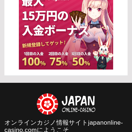
す。 RTP（還元率）が高いスロットを優先的に選ぶ フリースピンや
ボーナス機能が充実した機種を選択する 自分の好みやプレイスタイ
ルに合ったテーマを選ぶ […]
オンラインカジノ情報サイトjapanonline-
casino.comにようこそ