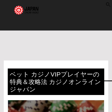
f
S
ベット カジノVIPプレイヤーの
特典＆攻略法 カジノオンライン
ジャパン