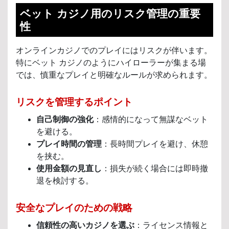
ベット カジノ用のリスク管理の重要
性
オンラインカジノでのプレイにはリスクが伴います。
特にベット カジノのようにハイローラーが集まる場
では、慎重なプレイと明確なルールが求められます。
リスクを管理するポイント
自己制御の強化
：感情的になって無謀なベット
を避ける。
プレイ時間の管理
：長時間プレイを避け、休憩
を挟む。
使用金額の見直し
：損失が続く場合には即時撤
退を検討する。
安全なプレイのための戦略
信頼性の高いカジノを選ぶ
：ライセンス情報と