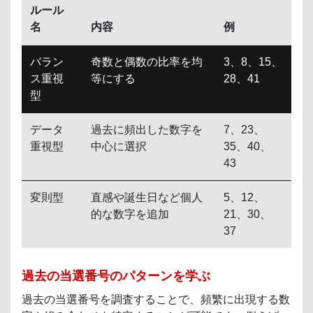
ルール
名
内容
例
バラン
奇数と偶数の比率を均
3、8、15、
ス重視
等にする
28、41
型
データ
過去に頻出した数字を
7、23、
重視型
中心に選択
35、40、
43
変則型
直感や誕生日など個人
5、12、
的な数字を追加
21、30、
37
過去の当選番号のパターンを学ぶ
過去の当選番号を調査することで、頻繁に出現する数