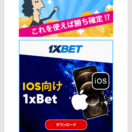
Microgaming：業界を代表するプロバイダーで、多彩なスロットの
点が特徴です。また、スロットの攻略法を理解することで、より効
種類を展開しています。 NetEnt：革新的な機能と高品質なデザイン
率的にゲームを進めることも可能になります。 ルールがシンプルで
で知られています。 Play’n GO：モバイル対応に優れ、遊びやすい
直感的にプレイできる すぐにゲームを開始できる手軽さ フリースピ
スロットの種類が豊富です。 新作スロットゲームのトレンド 近年の
ンやボーナス機能など追加要素が豊富 ジャックポットの魅力 スロッ
スロットの種類には、最新技術を活用したトレンドが反映されてい
トの大きな魅力の一つがジャックポットです。高額賞金を狙える点
ます。 ビデオスロットの進化：ストーリー性のある演出が強化され
が、多くのプレイヤーを惹きつけています。スロットの攻略法を活
ています。 ボーナス機能の多様化：インタラクティブな要素が増え
用しながらプレイすることで、こうしたチャンスをより効果的に狙
ています。 モバイル最適化：スマートフォンで快適に遊べる設計が
うことができます。 一度の当たりで大きな賞金を獲得できる可能性
主流です。 このように、人気タイトルやトレンドを把握すること
がある スピンごとの緊張感と期待感が楽しめる テーマとビジュアル
で、自分に最適なスロットの種類を見つけやすくなります。最新の
の多様性 現代のスロットは多彩なテーマや高品質なグラフィックが
ゲームもチェックしながら、より充実したオンラインカジノ体験を
特徴で、ゲーム体験をより魅力的にしています。スロットの攻略法
楽しみましょう。 スロット戦略 オンラインカジノでさまざまなスロ
だけでなく、自分の好みに合ったテーマを選ぶことで、長く楽しむ
ットの種類をプレイする際には、基本的な戦略を理解しておくこと
ことができます。 映画やアニメなど多様なテーマが用意されている
が重要です。適切な戦略を取り入れることで、リスクを抑えながら
視覚的に優れたグラフィックと演出 ストーリー性のあるゲームで没
効率よく楽しむことができます。 マックスベット戦略 マックスベッ
入感が高い このように、スロットは手軽さと高いエンターテインメ
ト戦略は、最大ベットを行うことで高額配当やジャックポットを狙
ント性を兼ね備えており、スロットの攻略法を取り入れることで、
うプレイ方法です。特に一部のスロットの種類では、最大ベット時
さらに充実したプレイ体験を得ることができます。 スロットの攻略
のみジャックポット獲得の資格が得られる場合があります。 […]
法 スロットの攻略法を実践することで、単なる運任せではなく、よ
り戦略的に勝率を高めることが可能になります。ここでは、初心者
から上級者まで活用できる基本的なスロットの攻略法を紹介しま
す。 ベット額の最適化 スロットの攻略法の基本は、適切なベット額
を設定することです。資金に見合った賭け方をすることで、長く安
定したプレイを続けることができます。 自分の資金に合った無理の
ないベット額を設定する ベット額を一定に保ち、リスクをコントロ
ールする 一時的な勝敗に左右されず、冷静に判断する プレイするス