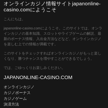
オンラインカジノ情報サイトjapanonline-
casino.comにようこそ
こんにちは。
japanonline-casino.comにようこそ。このサイトでは、オンラ
インカジノの基本知識、スロットやライブゲームの解説、最
新のボーナス情報、入出金方法などなど、オンラインカジノ
を楽しむ上での情報が満載です。
このサイトをチェックすればオンラインカジノがもっと楽し
くなり、勝つチャンスを増やすことができるでしょう。
では、ごゆっくりお楽しみください。
JAPANONLINE-CASINO.COM
オンラインカジノ
カジノボーナス
カジノゲーム
決済方法