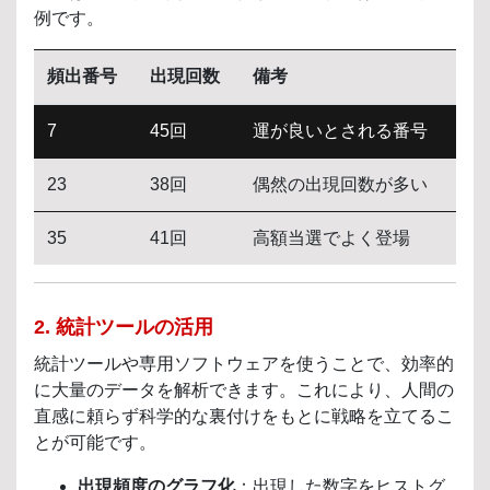
例です。
頻出番号
出現回数
備考
7
45回
運が良いとされる番号
23
38回
偶然の出現回数が多い
35
41回
高額当選でよく登場
2. 統計ツールの活用
統計ツールや専用ソフトウェアを使うことで、効率的
に大量のデータを解析できます。これにより、人間の
直感に頼らず科学的な裏付けをもとに戦略を立てるこ
とが可能です。
出現頻度のグラフ化
：出現した数字をヒストグ