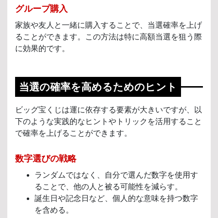
グループ購入
家族や友人と一緒に購入することで、当選確率を上げ
ることができます。この方法は特に高額当選を狙う際
に効果的です。
当選の確率を高めるためのヒント
ビッグ宝くじは運に依存する要素が大きいですが、以
下のような実践的なヒントやトリックを活用すること
で確率を上げることができます。
数字選びの戦略
ランダムではなく、自分で選んだ数字を使用す
ることで、他の人と被る可能性を減らす。
誕生日や記念日など、個人的な意味を持つ数字
を含める。