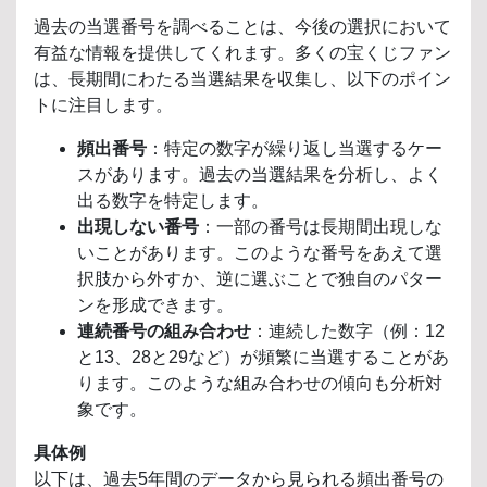
過去の当選番号を調べることは、今後の選択において
有益な情報を提供してくれます。多くの宝くじファン
は、長期間にわたる当選結果を収集し、以下のポイン
トに注目します。
頻出番号
：特定の数字が繰り返し当選するケー
スがあります。過去の当選結果を分析し、よく
出る数字を特定します。
出現しない番号
：一部の番号は長期間出現しな
いことがあります。このような番号をあえて選
択肢から外すか、逆に選ぶことで独自のパター
ンを形成できます。
連続番号の組み合わせ
：連続した数字（例：12
と13、28と29など）が頻繁に当選することがあ
ります。このような組み合わせの傾向も分析対
象です。
具体例
以下は、過去5年間のデータから見られる頻出番号の