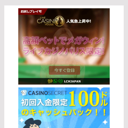
の施設は観光振興や地域経済の活性化を目的としており、スロット
者や長時間楽しみたい方に最適です。 マキシマムベット: 高額ベッ
らを活用しながら、楽しみつつ勝利のチャンスを広げていきましょ
と法律の枠組みの中で運営が厳しく管理されています。 未成年者の
トにより、大きなリターンを狙える可能性があります。 カスタムベ
う。 スロットゲームとは スロットゲームの定義 スロットゲーム
アクセス制限 スロットと法律では、未成年者保護も重要な要素で
ット: 自分で金額を調整できる柔軟な設定が可能です。 スピンの開
は、プレイヤーがレバーやボタンを操作して回転するリール上のシ
す。 多くの施設で18歳または20歳未満の入場が禁止 入場時には厳
始 ベットを設定した後は、リールを回してゲームを進めます。ほと
ンボルを揃えることを目的としたカジノゲームです。シンプルなル
格な本人確認が実施される ギャンブル依存防止のための啓発活動も
んどのスロットの種類では、直感的な操作で簡単にスピンを開始で
ールと運の要素が特徴ですが、スロットの攻略法を理解すること
行われている このような仕組みにより、スロットと法律は安全性と
きます。 スピンボタン: ボタンを押すことでリールが回転し、結果
で、より効率的なプレイを目指すことができます。初心者でも始め
社会的責任を両立させています。 スロットゲームのプレイ方法 基本
が表示されます。 オートプレイ: 一定回数自動でスピンを行う機能
やすく、多くのプレイヤーに親しまれています。 スロットゲームの
的なプレイ手順 スロットゲームの基本的な流れは非常にシンプルで
で、効率よくプレイできます。 ボーナス機能の活用 多くのスロット
種類 スロットにはさまざまな種類があり、それぞれ異なる特徴を持
す。以下の手順で進めます： 好みのスロットマシンを選択する ベッ
の種類には、ゲームをより有利に進めるためのボーナス機能が搭載
っています。スロットの攻略法を実践するためには、これらの違い
ト金額を設定する 「スピン」ボタンを押してリールを回す 結果に応
されています。これらを理解して活用することで、獲得できる報酬
を理解することが重要です。 クラシックスロット：伝統的な3リー
じて配当を受け取る この基本操作を理解することで、スロットと法
を増やすチャンスが広がります。 フリースピン: 無料でスピンでき
ル形式で、シンプルなゲーム性が特徴 ビデオスロット：5リール以
律の安全な環境の中で安心してプレイを始めることができます。
る機能で、追加の勝利チャンスを得られます。 マルチプライヤー:
上で多彩な演出やボーナス機能を搭載 プログレッシブジャックポッ
[…]
配当を倍増させる機能で、高額当選を狙えます。 ボーナスラウンド:
ト：プレイごとに賞金が増加し、大きな当たりが狙える 3Dスロッ
特別なゲームモードで、通常よりも大きな報酬が期待できます。 こ
ト：高品質なグラフィックと没入感のある演出が魅力 オンラインス
れらの基本操作と機能を理解することで、さまざまなスロットの種
ロットとランドカジノの違い オンラインスロットとランドカジノに
類をより深く楽しむことができるでしょう。自分のスタイルに合っ
は、それぞれ異なるメリットがあります。スロットの攻略法を活か
たプレイ方法を見つけて、効率よくゲームを進めてください。 人気
すには、自分に合った環境を選ぶことも重要です。 特徴 オンライン
のスロットゲーム 代表的なゲームタイトル 特に人気の高いスロット
スロット ランドカジノ アクセス いつでもどこでもプレイ可能 特定
ゲームには、以下のようなタイトルがあります。 スターライトプリ
の場所でプレイ ボーナス 豊富な特典やプロモーション 基本的に特
ンセス：幻想的な世界観と高いボーナス性能が魅力のスロットの種
典は少ない 環境 自宅など快適な環境 リアルなカジノ体験 スロット
類です。 フルーツパーティー：シンプルで分かりやすく、初心者に
の攻略法を正しく理解し、ゲームの種類やプレイ環境を選択するこ
もおすすめのスロットです。 バトルオブザグッズ：戦士や冒険をテ
とで、自分に最適なスタイルで楽しみながら勝率向上を目指すこと
ーマにした、演出が豊富なスロットとして人気があります。 ゲーム
ができます。 スロットの人気の理由 簡単なプレイ方法 スロットは
プロバイダーの紹介 さまざまなスロットの種類を提供している開発
シンプルな操作性が魅力で、多くのプレイヤーに支持されていま
会社にも注目することで、より質の高いゲームを楽しめます。
す。複雑なルールを覚える必要がなく、初心者でもすぐに楽しめる