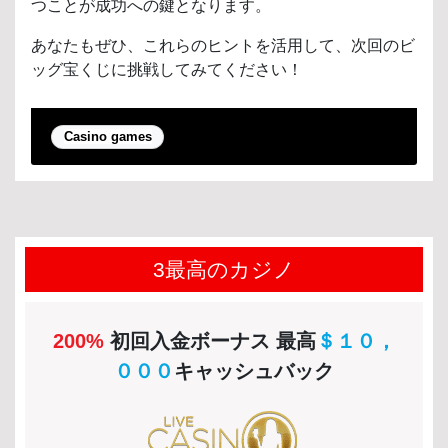
つことが成功への鍵となります。
あなたもぜひ、これらのヒントを活用して、次回のビ
ッグ宝くじに挑戦してみてください！
Casino games
3最高のカジノ
200%
初回入金ボーナス 最高
＄１０，
０００
キャッシュバック