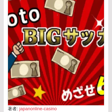
著者:
japanonline-casino