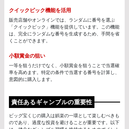
クイックピック機能を活用
販売店舗やオンラインでは、ランダムに番号を選ぶ
「クイックピック」機能を提供しています。この機能
は、完全にランダムな番号を生成するため、手間を省
くことができます。
小額賞金の狙い
一等を狙うだけでなく、小額賞金を狙うことで当選確
率を高めます。特定の条件で当選する番号を計算し、
意図的に購入します。
責任あるギャンブルの重要性
ビッグ宝くじの購入は娯楽の一環として楽しむべきも
のであり、過度な投資を避けることが重要です。以下