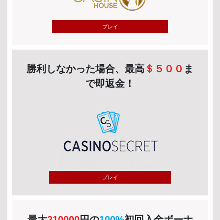
プレイ
勝利しなかった場合、最高
＄５００
ま
で即返金！
プレイ
最大
210000
円の
100%
初回入金ボーナ