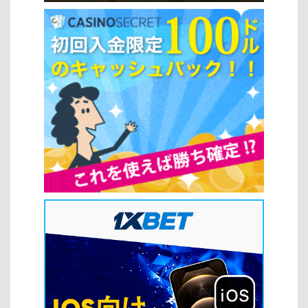
たプレイ方法を見つけて、効率よくゲームを進めてください。 人気
すには、自分に合った環境を選ぶことも重要です。 特徴 オンライン
のスロットゲーム 代表的なゲームタイトル 特に人気の高いスロット
スロット ランドカジノ アクセス いつでもどこでもプレイ可能 特定
ゲームには、以下のようなタイトルがあります。 スターライトプリ
の場所でプレイ ボーナス 豊富な特典やプロモーション 基本的に特
ンセス：幻想的な世界観と高いボーナス性能が魅力のスロットの種
典は少ない 環境 自宅など快適な環境 リアルなカジノ体験 スロット
類です。 フルーツパーティー：シンプルで分かりやすく、初心者に
の攻略法を正しく理解し、ゲームの種類やプレイ環境を選択するこ
もおすすめのスロットです。 バトルオブザグッズ：戦士や冒険をテ
とで、自分に最適なスタイルで楽しみながら勝率向上を目指すこと
ーマにした、演出が豊富なスロットとして人気があります。 ゲーム
ができます。 スロットの人気の理由 簡単なプレイ方法 スロットは
プロバイダーの紹介 さまざまなスロットの種類を提供している開発
シンプルな操作性が魅力で、多くのプレイヤーに支持されていま
会社にも注目することで、より質の高いゲームを楽しめます。
す。複雑なルールを覚える必要がなく、初心者でもすぐに楽しめる
Microgaming：業界を代表するプロバイダーで、多彩なスロットの
点が特徴です。また、スロットの攻略法を理解することで、より効
種類を展開しています。 NetEnt：革新的な機能と高品質なデザイン
率的にゲームを進めることも可能になります。 ルールがシンプルで
で知られています。 Play’n GO：モバイル対応に優れ、遊びやすい
直感的にプレイできる すぐにゲームを開始できる手軽さ フリースピ
スロットの種類が豊富です。 新作スロットゲームのトレンド 近年の
ンやボーナス機能など追加要素が豊富 ジャックポットの魅力 スロッ
スロットの種類には、最新技術を活用したトレンドが反映されてい
トの大きな魅力の一つがジャックポットです。高額賞金を狙える点
ます。 ビデオスロットの進化：ストーリー性のある演出が強化され
が、多くのプレイヤーを惹きつけています。スロットの攻略法を活
ています。 ボーナス機能の多様化：インタラクティブな要素が増え
用しながらプレイすることで、こうしたチャンスをより効果的に狙
ています。 モバイル最適化：スマートフォンで快適に遊べる設計が
うことができます。 一度の当たりで大きな賞金を獲得できる可能性
主流です。 このように、人気タイトルやトレンドを把握すること
がある スピンごとの緊張感と期待感が楽しめる テーマとビジュアル
で、自分に最適なスロットの種類を見つけやすくなります。最新の
の多様性 現代のスロットは多彩なテーマや高品質なグラフィックが
ゲームもチェックしながら、より充実したオンラインカジノ体験を
特徴で、ゲーム体験をより魅力的にしています。スロットの攻略法
楽しみましょう。 スロット戦略 オンラインカジノでさまざまなスロ
だけでなく、自分の好みに合ったテーマを選ぶことで、長く楽しむ
ットの種類をプレイする際には、基本的な戦略を理解しておくこと
ことができます。 映画やアニメなど多様なテーマが用意されている
が重要です。適切な戦略を取り入れることで、リスクを抑えながら
視覚的に優れたグラフィックと演出 ストーリー性のあるゲームで没
効率よく楽しむことができます。 マックスベット戦略 マックスベッ
入感が高い このように、スロットは手軽さと高いエンターテインメ
ト戦略は、最大ベットを行うことで高額配当やジャックポットを狙
ント性を兼ね備えており、スロットの攻略法を取り入れることで、