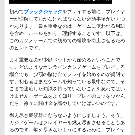
初めて
ブラックジャック
をプレイする前に、プレイヤ
ーが理解しておかなければならない必須事項がいくつ
かあります。最も重要なのは、ゲームに使われる用語
を含め、ルールを知り、理解することです。以下は、
このカジノゲームでの初めての経験を向上させるため
のヒントです。
まず重要なのが少額ベットから始めるということで
す。どのようなオンラインカジノゲームをプレイする
場合でも、少額の賭け金でプレイを始めるのが賢明で
す。初心者はまだゲームを知っている最中なので、そ
こまで適応した知識を持っていないことを忘れてはい
けません。ゲームをよく知り、プレイのコツをつかん
だら、徐々に賭け金を増やしていけばいいのです。
燃え尽き症候群にならないようにしましょう。そう、
カジノゲームはプレイヤーを燃え尽きさせることもあ
るのです。燃え尽きないようにするために、プレイヤ