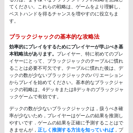
てください。これらの戦略は、ゲームをより理解し、
ベストハンドを得るチャンスを増やすのに役立ちま
す。
ブラックジャックの基本的な攻略法
効率的にプレイをするためにプレイヤーが学ぶべき基
本戦略法があります。
プレイヤー、特に初めてのプレ
イヤーにとって、ブラックジャックのテーブルに慣れ
ることは必要不可欠です。テーブルに慣れた後は、デ
ックの数が少ないブラックジャックのバリエーション
からプレイを始めてください。基本的なブラックジャ
ックの戦略は、4デッキまたは8デッキのブラックジャ
ックゲームで有効です。
デックの数が少ないブラックジャックは，扱うべき確
率が少ないため，プレイヤーはゲームの結果を推測し
やすいです．ゲームの結果を正確に予測することはで
きませんが，
正しく推測する方法を知っていれば
，プ