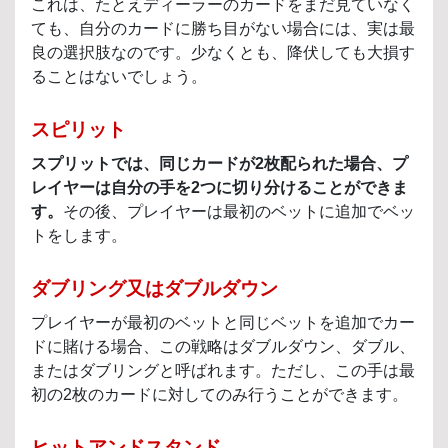
これは、たとえディーラーのカードをまだ見ていなく
ても、自分のカードに勝ち目がない場合には、実は最
良の選択肢なのです。少なくとも、降伏しても大損す
ることはないでしょう。
スピリット
スプリットでは、同じカードが2枚配られた場合、プ
レイヤーは自分の手を2つに切り分けることができま
す。
その後、プレイヤーは最初のベットに追加でベッ
トをします。
ダブリング又はダブルダウン
プレイヤーが最初のベットと同じベットを追加でカー
ドに賭ける場合、この戦略はダブルダウン、ダブル、
またはダブリングと呼ばれます。ただし、この手は最
初の2枚のカードに対してのみ行うことができます。
ヒットアンドスタンド