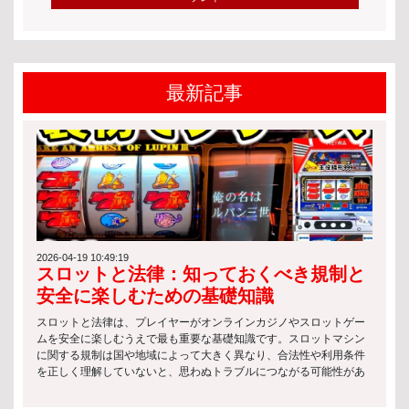
最新記事
2026-04-19 10:49:19
スロットと法律：知っておくべき規制と
安全に楽しむための基礎知識
スロットと法律は、プレイヤーがオンラインカジノやスロットゲー
ムを安全に楽しむうえで最も重要な基礎知識です。スロットマシン
に関する規制は国や地域によって大きく異なり、合法性や利用条件
を正しく理解していないと、思わぬトラブルにつながる可能性があ
ります。 特にオンライン環境では、サービス提供側のライセンス有
無や運営国の法律が関係するため、スロットと法律の基本を押さえ