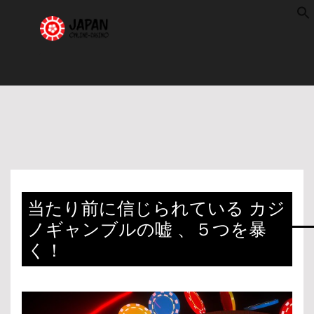
f
S
当たり前に信じられている カジ
ノギャンブルの嘘 、５つを暴
く！