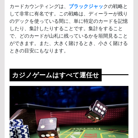
カードカウンティングは、
ブラックジャッ
クの戦略と
して非常に有名です。この戦略は、ディーラーが残り
のデックを使っている間に、単に特定のカードを記憶
したり、集計したりすることです。集計をすること
で、どのカードが山札に残っているかを垣間見ること
ができます。また、大きく賭けるとき、小さく賭ける
ときの目安にもなります。
カジノゲームはすべて運任せ