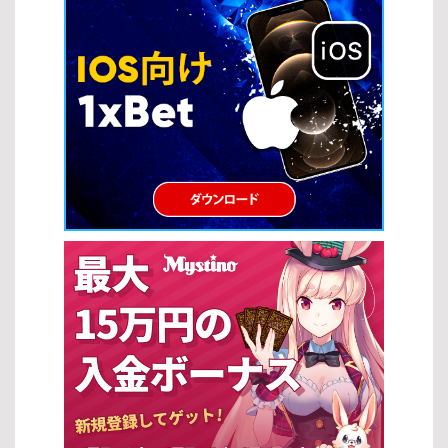
ットの種類をプレイする際には、基本的な戦略を理解しておくこと
ことができます。 映画やアニメなど多様なテーマが用意されている
が重要です。適切な戦略を取り入れることで、リスクを抑えながら
視覚的に優れたグラフィックと演出 ストーリー性のあるゲームで没
効率よく楽しむことができます。 マックスベット戦略 マックスベッ
入感が高い このように、スロットは手軽さと高いエンターテインメ
ト戦略は、最大ベットを行うことで高額配当やジャックポットを狙
ント性を兼ね備えており、スロットの攻略法を取り入れることで、
うプレイ方法です。特に一部のスロットの種類では、最大ベット時
さらに充実したプレイ体験を得ることができます。 スロットの攻略
のみジャックポット獲得の資格が得られる場合があります。 […]
法 スロットの攻略法を実践することで、単なる運任せではなく、よ
り戦略的に勝率を高めることが可能になります。ここでは、初心者
から上級者まで活用できる基本的なスロットの攻略法を紹介しま
す。 ベット額の最適化 スロットの攻略法の基本は、適切なベット額
を設定することです。資金に見合った賭け方をすることで、長く安
定したプレイを続けることができます。 自分の資金に合った無理の
ないベット額を設定する ベット額を一定に保ち、リスクをコントロ
ールする 一時的な勝敗に左右されず、冷静に判断する プレイするス
ロットの選択 スロットの攻略法では、ゲーム選びも非常に重要で
す。適切なスロットを選ぶことで、期待値を高めることができま
す。 RTP（還元率）が高いスロットを優先的に選ぶ フリースピンや
ボーナス機能が充実した機種を選択する 自分の好みやプレイスタイ
ルに合ったテーマを選ぶ […]