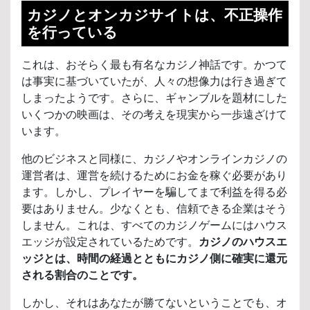
カジノとオンカジサイトは、不正操作
を行っている
これは、おそらく最も有名なカジノ神話です。かつて
は事実に基づいていたが、人々の想像力は行き過ぎて
しまったようです。さらに、ギャンブルを題材にした
いくつかの映画は、その考えを現実から一歩遠ざけて
います。
他のビジネスと同様に、カジノやオンラインカジノの
運営者は、運営を続けるためにお金を稼ぐ必要があり
ます。しかし、プレイヤーを騙してまで利益を得る必
要はありません。少なくとも、信頼できる企業はそう
しません。これは、すべてのカジノゲームにはハウス
エッジが設定されているためです。
カジノのハウスエ
ッジとは、時間の経過とともにカジノ側に確実に還元
される割合のことです。
しかし、それはあなたが勝てないということでも、オ