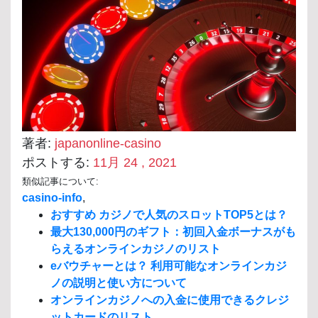
著者:
japanonline-casino
ポストする:
11月 24 , 2021
類似記事について:
casino-info
,
おすすめ カジノで人気のスロットTOP5とは？
最大130,000円のギフト：初回入金ボーナスがも
らえるオンラインカジノのリスト
eバウチャーとは？ 利用可能なオンラインカジ
ノの説明と使い方について
オンラインカジノへの入金に使用できるクレジ
ットカードのリスト