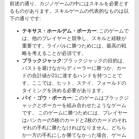
前述の通り、カジノゲームの中にはスキルを必要とす
るものがあります。スキルゲームの代表的なものは以
下の通りです:
テキサス・ホールデム・ポーカー
: このゲームで
は、他のプレイヤーと競争し、スキルと経験が
重要です。ライバルに勝つためには、最高の戦
略を考えることが必須です。
ブラックジャック
:ブラックジャックの目的は、
バストを避けながらディーラーに勝つか、カー
ドの合計値が21に達するハンドを持つことで
す。ここでは、ヒット、ステイ、フォールドの
タイミングを決める必要があります。
パイ・ゴウ・ポーカー
: このゲームはブラックジ
ャックとポーカーを組み合わせたようなゲーム
です。 このゲームに勝つためには、プレイヤー
はバンカーの5枚のカードと2枚のカードのそれ
ぞれの手札に勝たなければなりません。どちら
か一方の手札にしか勝てなかった場合、ゲーム