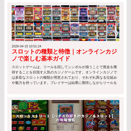
ておくことが欠かせません。 以下は、スロットに関する代表的な法
律上のポイントです： スロットマシンの運営には、各国の規制当局
によるライセンス取得が必要 違法に設置・提供されているスロット
の利用には罰則が科される場合がある 年齢制限や本人確認など、プ
レイヤー保護のためのルールが設けられている このようにスロット
と法律は密接に関係しており、単なる娯楽ではなく「ルールを理解
した上で楽しむゲーム」であることを意識することが重要です。 ス
ロットゲームの種類 クラシックスロット クラシックスロットは、最
もシンプルな構造を持つ伝統的なスロットゲームです。主に3リール
2026-04-15 10:51:24
スロットの種類と特徴｜オンラインカジ
構成で、初心者でも理解しやすいのが特徴です。 主な特徴は以下の
通りです： シンプルなルールで直感的にプレイ可能 フルーツやBAR
ノで楽しむ基本ガイド
などの基本シンボルが中心 配当は控えめだが、リスクも低い スロッ
トと法律の観点から見ても、こうした基本的なスロットは長年にわ
スロットゲームは、リールを回してシンボルが揃うことで賞金を獲
たり規制対象として安定的に運用されています。 ビデオスロット ビ
得することを目指す人気のカジノゲームです。オンラインカジノで
デオスロットは、現代的なグラフィックやアニメーションを活用し
は多彩なスロットの種類が用意されており、それぞれ異なる仕組み
た人気の高いタイプです。エンターテインメント性が非常に高く、
や魅力を持っています。プレイヤーは結果に期待しながらリールを
多くのオンラインカジノで主流となっています。 特徴は以下の通り
スピンさせ、手軽に運試しを楽しむことができます。 スロットの種
です： 複雑なボーナス機能やミニゲームを搭載 多数のペイラインで
類 オンラインカジノでは、さまざまなスロットの種類が提供されて
高い勝率設計が可能 テーマ性が豊かで没入感が高い スロットと法律
おり、それぞれ異なる特徴と楽しみ方があります。自分のプレイス
の観点では、これらのゲームもライセンス管理のもとで提供される
タイルに合ったスロットを選ぶことで、より満足度の高いゲーム体
必要があり、公正性の確保が重視されています。 プログレッシブジ
験が可能になります。ここでは代表的なスロットの種類について解
ャックポットスロット プログレッシブジャックポットスロットは、
説します。 クラシックスロット クラシックスロットは、伝統的な3
プレイヤーのベットが蓄積されて巨大な賞金プールを形成するタイ
リール構成を採用したシンプルなスロットの種類です。操作が分か
プです。一攫千金のチャンスがある一方で、リスクも高いのが特徴
りやすく、ルールも簡単なため、初心者に最適です。レトロなデザ
です。 主な特徴： プレイごとにジャックポットが増加 複数のプレ
インやシンプルな配当システムが特徴で、気軽に楽しめます。 ビデ