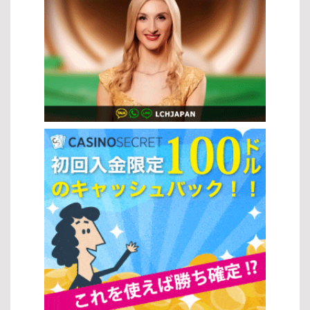
的なプレイ手順 スロットゲームの基本的な流れは非常にシンプルで
で、効率よくプレイできます。 ボーナス機能の活用 多くのスロット
種類 スロットにはさまざまな種類があり、それぞれ異なる特徴を持
す。以下の手順で進めます： 好みのスロットマシンを選択する ベッ
の種類には、ゲームをより有利に進めるためのボーナス機能が搭載
っています。スロットの攻略法を実践するためには、これらの違い
ト金額を設定する 「スピン」ボタンを押してリールを回す 結果に応
されています。これらを理解して活用することで、獲得できる報酬
を理解することが重要です。 クラシックスロット：伝統的な3リー
じて配当を受け取る この基本操作を理解することで、スロットと法
を増やすチャンスが広がります。 フリースピン: 無料でスピンでき
ル形式で、シンプルなゲーム性が特徴 ビデオスロット：5リール以
律の安全な環境の中で安心してプレイを始めることができます。
る機能で、追加の勝利チャンスを得られます。 マルチプライヤー:
上で多彩な演出やボーナス機能を搭載 プログレッシブジャックポッ
[…]
配当を倍増させる機能で、高額当選を狙えます。 ボーナスラウンド:
ト：プレイごとに賞金が増加し、大きな当たりが狙える 3Dスロッ
特別なゲームモードで、通常よりも大きな報酬が期待できます。 こ
ト：高品質なグラフィックと没入感のある演出が魅力 オンラインス
れらの基本操作と機能を理解することで、さまざまなスロットの種
ロットとランドカジノの違い オンラインスロットとランドカジノに
類をより深く楽しむことができるでしょう。自分のスタイルに合っ
は、それぞれ異なるメリットがあります。スロットの攻略法を活か
たプレイ方法を見つけて、効率よくゲームを進めてください。 人気
すには、自分に合った環境を選ぶことも重要です。 特徴 オンライン
のスロットゲーム 代表的なゲームタイトル 特に人気の高いスロット
スロット ランドカジノ アクセス いつでもどこでもプレイ可能 特定
ゲームには、以下のようなタイトルがあります。 スターライトプリ
の場所でプレイ ボーナス 豊富な特典やプロモーション 基本的に特
ンセス：幻想的な世界観と高いボーナス性能が魅力のスロットの種
典は少ない 環境 自宅など快適な環境 リアルなカジノ体験 スロット
類です。 フルーツパーティー：シンプルで分かりやすく、初心者に
の攻略法を正しく理解し、ゲームの種類やプレイ環境を選択するこ
もおすすめのスロットです。 バトルオブザグッズ：戦士や冒険をテ
とで、自分に最適なスタイルで楽しみながら勝率向上を目指すこと
ーマにした、演出が豊富なスロットとして人気があります。 ゲーム
ができます。 スロットの人気の理由 簡単なプレイ方法 スロットは
プロバイダーの紹介 さまざまなスロットの種類を提供している開発
シンプルな操作性が魅力で、多くのプレイヤーに支持されていま
会社にも注目することで、より質の高いゲームを楽しめます。
す。複雑なルールを覚える必要がなく、初心者でもすぐに楽しめる
Microgaming：業界を代表するプロバイダーで、多彩なスロットの
点が特徴です。また、スロットの攻略法を理解することで、より効
種類を展開しています。 NetEnt：革新的な機能と高品質なデザイン
率的にゲームを進めることも可能になります。 ルールがシンプルで
で知られています。 Play’n GO：モバイル対応に優れ、遊びやすい
直感的にプレイできる すぐにゲームを開始できる手軽さ フリースピ
スロットの種類が豊富です。 新作スロットゲームのトレンド 近年の
ンやボーナス機能など追加要素が豊富 ジャックポットの魅力 スロッ
スロットの種類には、最新技術を活用したトレンドが反映されてい
トの大きな魅力の一つがジャックポットです。高額賞金を狙える点
ます。 ビデオスロットの進化：ストーリー性のある演出が強化され
が、多くのプレイヤーを惹きつけています。スロットの攻略法を活
ています。 ボーナス機能の多様化：インタラクティブな要素が増え
用しながらプレイすることで、こうしたチャンスをより効果的に狙