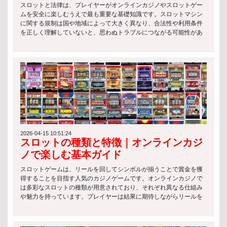
スロットと法律は、プレイヤーがオンラインカジノやスロットゲー
ムを安全に楽しむうえで最も重要な基礎知識です。スロットマシン
に関する規制は国や地域によって大きく異なり、合法性や利用条件
を正しく理解していないと、思わぬトラブルにつながる可能性があ
ります。 特にオンライン環境では、サービス提供側のライセンス有
無や運営国の法律が関係するため、スロットと法律の基本を押さえ
ておくことが欠かせません。 以下は、スロットに関する代表的な法
律上のポイントです： スロットマシンの運営には、各国の規制当局
によるライセンス取得が必要 違法に設置・提供されているスロット
の利用には罰則が科される場合がある 年齢制限や本人確認など、プ
レイヤー保護のためのルールが設けられている このようにスロット
と法律は密接に関係しており、単なる娯楽ではなく「ルールを理解
した上で楽しむゲーム」であることを意識することが重要です。 ス
ロットゲームの種類 クラシックスロット クラシックスロットは、最
もシンプルな構造を持つ伝統的なスロットゲームです。主に3リール
2026-04-15 10:51:24
スロットの種類と特徴｜オンラインカジ
構成で、初心者でも理解しやすいのが特徴です。 主な特徴は以下の
通りです： シンプルなルールで直感的にプレイ可能 フルーツやBAR
ノで楽しむ基本ガイド
などの基本シンボルが中心 配当は控えめだが、リスクも低い スロッ
トと法律の観点から見ても、こうした基本的なスロットは長年にわ
スロットゲームは、リールを回してシンボルが揃うことで賞金を獲
たり規制対象として安定的に運用されています。 ビデオスロット ビ
得することを目指す人気のカジノゲームです。オンラインカジノで
デオスロットは、現代的なグラフィックやアニメーションを活用し
は多彩なスロットの種類が用意されており、それぞれ異なる仕組み
た人気の高いタイプです。エンターテインメント性が非常に高く、
や魅力を持っています。プレイヤーは結果に期待しながらリールを
多くのオンラインカジノで主流となっています。 特徴は以下の通り
スピンさせ、手軽に運試しを楽しむことができます。 スロットの種
です： 複雑なボーナス機能やミニゲームを搭載 多数のペイラインで
類 オンラインカジノでは、さまざまなスロットの種類が提供されて
高い勝率設計が可能 テーマ性が豊かで没入感が高い スロットと法律
おり、それぞれ異なる特徴と楽しみ方があります。自分のプレイス