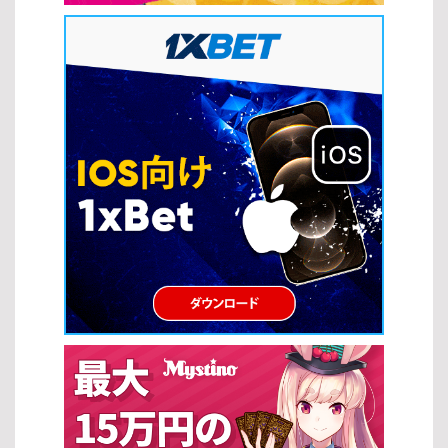
ています。 モバイル最適化：スマートフォンで快適に遊べる設計が
うことができます。 一度の当たりで大きな賞金を獲得できる可能性
主流です。 このように、人気タイトルやトレンドを把握すること
がある スピンごとの緊張感と期待感が楽しめる テーマとビジュアル
で、自分に最適なスロットの種類を見つけやすくなります。最新の
の多様性 現代のスロットは多彩なテーマや高品質なグラフィックが
ゲームもチェックしながら、より充実したオンラインカジノ体験を
特徴で、ゲーム体験をより魅力的にしています。スロットの攻略法
楽しみましょう。 スロット戦略 オンラインカジノでさまざまなスロ
だけでなく、自分の好みに合ったテーマを選ぶことで、長く楽しむ
ットの種類をプレイする際には、基本的な戦略を理解しておくこと
ことができます。 映画やアニメなど多様なテーマが用意されている
が重要です。適切な戦略を取り入れることで、リスクを抑えながら
視覚的に優れたグラフィックと演出 ストーリー性のあるゲームで没
効率よく楽しむことができます。 マックスベット戦略 マックスベッ
入感が高い このように、スロットは手軽さと高いエンターテインメ
ト戦略は、最大ベットを行うことで高額配当やジャックポットを狙
ント性を兼ね備えており、スロットの攻略法を取り入れることで、
うプレイ方法です。特に一部のスロットの種類では、最大ベット時
さらに充実したプレイ体験を得ることができます。 スロットの攻略
のみジャックポット獲得の資格が得られる場合があります。 […]
法 スロットの攻略法を実践することで、単なる運任せではなく、よ
り戦略的に勝率を高めることが可能になります。ここでは、初心者
から上級者まで活用できる基本的なスロットの攻略法を紹介しま
す。 ベット額の最適化 スロットの攻略法の基本は、適切なベット額
を設定することです。資金に見合った賭け方をすることで、長く安
定したプレイを続けることができます。 自分の資金に合った無理の
ないベット額を設定する ベット額を一定に保ち、リスクをコントロ
ールする 一時的な勝敗に左右されず、冷静に判断する プレイするス
ロットの選択 スロットの攻略法では、ゲーム選びも非常に重要で
す。適切なスロットを選ぶことで、期待値を高めることができま
す。 RTP（還元率）が高いスロットを優先的に選ぶ フリースピンや
ボーナス機能が充実した機種を選択する 自分の好みやプレイスタイ
ルに合ったテーマを選ぶ […]