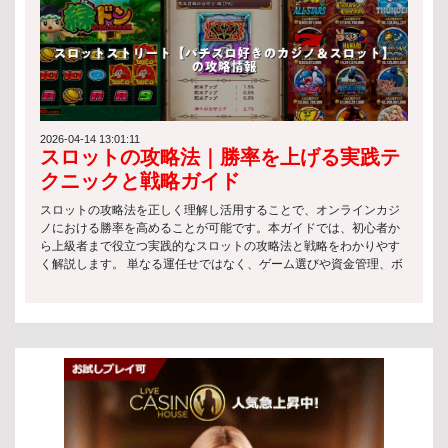
の観点では、これらのゲームもライセンス管理のもとで提供される
タイルに合ったスロットを選ぶことで、より満足度の高いゲーム体
必要があり、公正性の確保が重視されています。 プログレッシブジ
験が可能になります。ここでは代表的なスロットの種類について解
ャックポットスロット プログレッシブジャックポットスロットは、
説します。 クラシックスロット クラシックスロットは、伝統的な3
プレイヤーのベットが蓄積されて巨大な賞金プールを形成するタイ
リール構成を採用したシンプルなスロットの種類です。操作が分か
プです。一攫千金のチャンスがある一方で、リスクも高いのが特徴
りやすく、ルールも簡単なため、初心者に最適です。レトロなデザ
です。 主な特徴： プレイごとにジャックポットが増加 複数のプレ
インやシンプルな配当システムが特徴で、気軽に楽しめます。 ビデ
イヤーで賞金が共有される仕組み 高リスク・高リターンのゲーム性
オスロット ビデオスロットは、現代のオンラインカジノで最も人気
スロットと法律の枠組みでは、こうした高額賞金型ゲームは特に厳
のあるスロットの種類です。5リール以上を採用し、美しいグラフィ
2026-04-14 13:01:11
スロットの攻略法｜勝率を上げる実践テ
格な監督のもとで運営されることが一般的です。 日本のスロットマ
ックスやアニメーション、ストーリー性が魅力です。ボーナス機能
シンの規制 法律による制約 スロットと法律の観点から見ると、日本
も豊富で、プレイヤーを飽きさせない設計になっています。 プログ
クニックと戦略ガイド
では以下のような制約が設けられています： スロットマシンは原則
レッシブスロット プログレッシブスロットは、ジャックポットがプ
として特定の施設でのみ利用可能 賭博行為は法律で禁止されてお
レイヤーのベットによって増加し続けるスロットの種類です。一度
スロットの攻略法を正しく理解し活用することで、オンラインカジ
り、例外的に認められた環境のみ合法 運営には厳格な基準と行政の
の当選で非常に高額な賞金を獲得できる可能性があり、多くのプレ
ノにおける勝率を高めることが可能です。本ガイドでは、初心者か
監督が必要 このように、日本ではスロットと法律が密接に結びつい
イヤーに人気があります。夢のある一攫千金を狙いたい方におすす
ら上級者まで役立つ実践的なスロットの攻略法と戦略をわかりやす
ており、自由なプレイ環境は限定されています。 許可されたカジノ
めです。 スロットの遊び方 ベットの設定 スロットをプレイする際
く解説します。 単なる運任せではなく、ゲーム選びや資金管理、ボ
と施設 現在日本では、スロットマシンを設置できる施設は限られて
の最初のステップはベットの設定です。各スロットの種類によって
ーナスの使い方といった重要なポイントを押さえることで、より安
おり、主に以下が対象となります： 統合型リゾート（IR）として認
ベット額やライン数が異なるため、自分の予算に合った設定を選ぶ
定したプレイが実現できます。 以下では、効果的なスロットの攻略
可されたカジノ施設 法律に準拠したパチンコ・パチスロ施設 これら
ことが重要です。 ミニマムベット: 少額でプレイできるため、初心
法としてすぐに実践できるテクニックとヒントを紹介します。これ
の施設は観光振興や地域経済の活性化を目的としており、スロット
者や長時間楽しみたい方に最適です。 マキシマムベット: 高額ベッ
らを活用しながら、楽しみつつ勝利のチャンスを広げていきましょ
と法律の枠組みの中で運営が厳しく管理されています。 未成年者の
トにより、大きなリターンを狙える可能性があります。 カスタムベ
う。 スロットゲームとは スロットゲームの定義 スロットゲーム
アクセス制限 スロットと法律では、未成年者保護も重要な要素で
ット: 自分で金額を調整できる柔軟な設定が可能です。 スピンの開
は、プレイヤーがレバーやボタンを操作して回転するリール上のシ
す。 多くの施設で18歳または20歳未満の入場が禁止 入場時には厳
始 ベットを設定した後は、リールを回してゲームを進めます。ほと
ンボルを揃えることを目的としたカジノゲームです。シンプルなル
格な本人確認が実施される ギャンブル依存防止のための啓発活動も
んどのスロットの種類では、直感的な操作で簡単にスピンを開始で
ールと運の要素が特徴ですが、スロットの攻略法を理解すること
行われている このような仕組みにより、スロットと法律は安全性と
きます。 スピンボタン: ボタンを押すことでリールが回転し、結果
で、より効率的なプレイを目指すことができます。初心者でも始め
社会的責任を両立させています。 スロットゲームのプレイ方法 基本
が表示されます。 オートプレイ: 一定回数自動でスピンを行う機能
やすく、多くのプレイヤーに親しまれています。 スロットゲームの