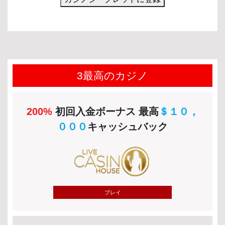
3最高のカジノ
200%
初回入金ボーナス 最高
＄１０，
０００
キャッシュバック
プレイ