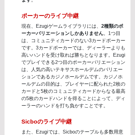
ポーカーのライブ中継
現在、Ezugiゲームライブラリには、
2種類のポ
ーカーバリエーションしかありません
。1つ目
は、コミュニティカードのない3カードポーカー
です。3カードポーカーでは、ディーラーよりも
高いハンドを受け取れば勝ちとなります。Ezugi
でプレイできる2つ目のポーカーバリエーション
は、人気の高いテキサスホールデムのバリエー
ションであるカジノホールデムです。カジノホ
ールデムの目的は、プレイヤーに配られた2枚の
カードと5枚のコミュニティカードからなる最高
の5枚のカードハンドを得ることによって、ディ
ーラーのハンドを打ち負かすことです。
Sicboのライブ中継
また、Ezugiでは、Sicboのテーブルも多数用意