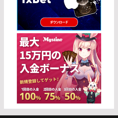
から上級者まで活用できる基本的なスロットの攻略法を紹介しま
す。 ベット額の最適化 スロットの攻略法の基本は、適切なベット額
を設定することです。資金に見合った賭け方をすることで、長く安
定したプレイを続けることができます。 自分の資金に合った無理の
ないベット額を設定する ベット額を一定に保ち、リスクをコントロ
ールする 一時的な勝敗に左右されず、冷静に判断する プレイするス
ロットの選択 スロットの攻略法では、ゲーム選びも非常に重要で
す。適切なスロットを選ぶことで、期待値を高めることができま
す。 RTP（還元率）が高いスロットを優先的に選ぶ フリースピンや
ボーナス機能が充実した機種を選択する 自分の好みやプレイスタイ
ルに合ったテーマを選ぶ […]