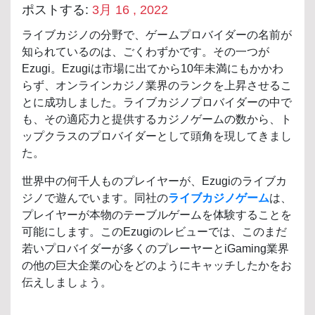
ポストする:
3月 16 , 2022
ライブカジノの分野で、ゲームプロバイダーの名前が
知られているのは、ごくわずかです。その一つが
Ezugi。Ezugiは市場に出てから10年未満にもかかわ
らず、オンラインカジノ業界のランクを上昇させるこ
とに成功しました。ライブカジノプロバイダーの中で
も、その適応力と提供するカジノゲームの数から、ト
ップクラスのプロバイダーとして頭角を現してきまし
た。
世界中の何千人ものプレイヤーが、Ezugiのライブカ
ジノで遊んでいます。同社の
ライブカジノゲーム
は、
プレイヤーが本物のテーブルゲームを体験することを
可能にします。このEzugiのレビューでは、このまだ
若いプロバイダーが多くのプレーヤーとiGaming業界
の他の巨大企業の心をどのようにキャッチしたかをお
伝えしましょう。