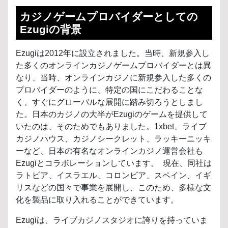
カジノゲームプロバイダーとしての
Ezugiの背景
Ezugiは2012年に設立されました。当時、新規参入し
た多くのオンラインカジノゲームプロバイダーとは異
なり、当時、オンラインカジノに新規参入した多くの
プロバイダーのように、特定の国にこだわることな
く、すぐにグローバルな展開に踏み切ろうとしまし
た。日本のカジノの大半がEzugiのゲームを提供して
いたのは、そのためでもありました。1xbet、ライブ
カジノハウス、カジノシークレット、ラッキーニッキ
ーなど、日本の有名なオンラインカジノ運営会社も
Ezugiとコラボレーションしています。 現在、同社は
ラトビア、イスラエル、コロンビア、スペイン、イギ
リスなどの国々で事業を展開し、このため、多様な文
化を製品に取り入れることができています。
Ezugiは、ライブカジノスタジオに誇りを持っていま