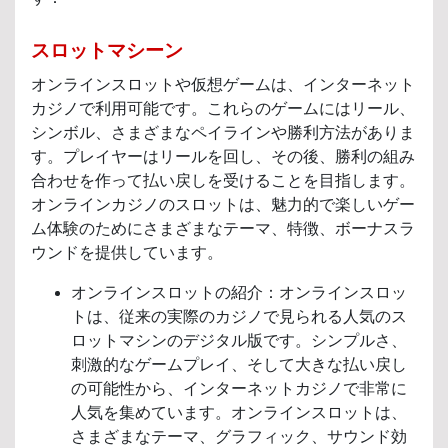
スロットマシーン
オンラインスロットや仮想ゲームは、インターネット
カジノで利用可能です。これらのゲームにはリール、
シンボル、さまざまなペイラインや勝利方法がありま
す。プレイヤーはリールを回し、その後、勝利の組み
合わせを作って払い戻しを受けることを目指します。
オンラインカジノのスロットは、魅力的で楽しいゲー
ム体験のためにさまざまなテーマ、特徴、ボーナスラ
ウンドを提供しています。
オンラインスロットの紹介：オンラインスロッ
トは、従来の実際のカジノで見られる人気のス
ロットマシンのデジタル版です。シンプルさ、
刺激的なゲームプレイ、そして大きな払い戻し
の可能性から、インターネットカジノで非常に
人気を集めています。オンラインスロットは、
さまざまなテーマ、グラフィック、サウンド効