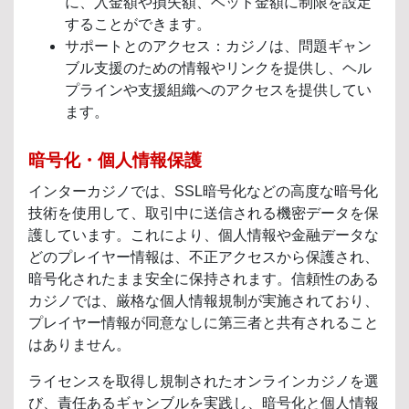
に、入金額や損失額、ベット金額に制限を設定
することができます。
サポートとのアクセス：カジノは、問題ギャン
ブル支援のための情報やリンクを提供し、ヘル
プラインや支援組織へのアクセスを提供してい
ます。
暗号化・個人情報保護
インターカジノでは、SSL暗号化などの高度な暗号化
技術を使用して、取引中に送信される機密データを保
護しています。これにより、個人情報や金融データな
どのプレイヤー情報は、不正アクセスから保護され、
暗号化されたまま安全に保持されます。信頼性のある
カジノでは、厳格な個人情報規制が実施されており、
プレイヤー情報が同意なしに第三者と共有されること
はありません。
ライセンスを取得し規制されたオンラインカジノを選
び、責任あるギャンブルを実践し、暗号化と個人情報