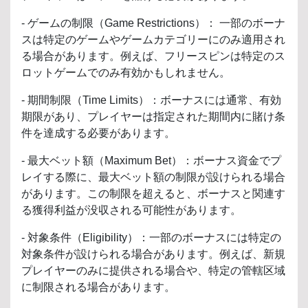
‐ ゲームの制限（Game Restrictions）： 一部のボーナ
スは特定のゲームやゲームカテゴリーにのみ適用され
る場合があります。例えば、フリースピンは特定のス
ロットゲームでのみ有効かもしれません。
‐ 期間制限（Time Limits）：ボーナスには通常、有効
期限があり、プレイヤーは指定された期間内に賭け条
件を達成する必要があります。
‐ 最大ベット額（Maximum Bet）：ボーナス資金でプ
レイする際に、最大ベット額の制限が設けられる場合
があります。この制限を超えると、ボーナスと関連す
る獲得利益が没収される可能性があります。
‐ 対象条件（Eligibility）：一部のボーナスには特定の
対象条件が設けられる場合があります。例えば、新規
プレイヤーのみに提供される場合や、特定の管轄区域
に制限される場合があります。