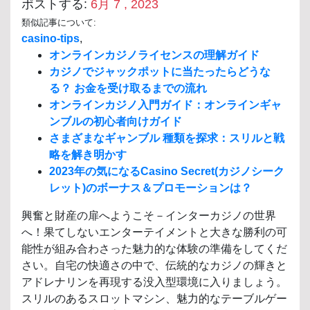
ポストする:
6月 7 , 2023
類似記事について:
casino-tips
,
オンラインカジノライセンスの理解ガイド
カジノでジャックポットに当たったらどうな
る？ お金を受け取るまでの流れ
オンラインカジノ入門ガイド：オンラインギャ
ンブルの初心者向けガイド
さまざまなギャンブル 種類を探求：スリルと戦
略を解き明かす
2023年の気になるCasino Secret(カジノシーク
レット)のボーナス＆プロモーションは？
興奮と財産の扉へようこそ－インターカジノの世界
へ！果てしないエンターテイメントと大きな勝利の可
能性が組み合わさった魅力的な体験の準備をしてくだ
さい。自宅の快適さの中で、伝統的なカジノの輝きと
アドレナリンを再現する没入型環境に入りましょう。
スリルのあるスロットマシン、魅力的なテーブルゲー