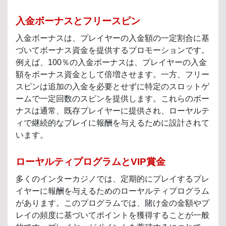
入金ボーナスとフリースピン
入金ボーナスは、プレイヤーの入金額の一定割合に基
づいてボーナス資金を提供するプロモーションです。
例えば、100％の入金ボーナスは、プレイヤーの入金
額をボーナス資金として倍増させます。一方、フリー
スピンは追加の入金を必要とせずに特定のスロットゲ
ームで一定回数のスピンを提供します。これらのボー
ナスは通常、既存プレイヤーに提供され、ローヤルテ
ィで継続的なプレイに報酬を与えるために設計されて
います。
ローヤルティプログラムとVIP賞金
多くのインターカジノでは、定期的にプレイするプレ
イヤーに報酬を与えるためのローヤルティプログラム
があります。このプログラムでは、賭け金の金額やプ
レイの頻度に基づいてポイントを獲得することが一般