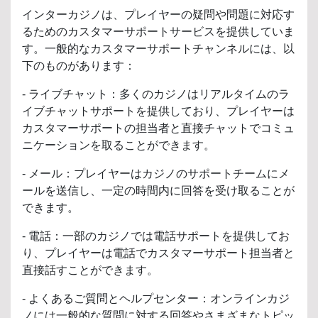
インターカジノは、プレイヤーの疑問や問題に対応す
るためのカスタマーサポートサービスを提供していま
す。一般的なカスタマーサポートチャンネルには、以
下のものがあります：
‐ ライブチャット：多くのカジノはリアルタイムのラ
イブチャットサポートを提供しており、プレイヤーは
カスタマーサポートの担当者と直接チャットでコミュ
ニケーションを取ることができます。
‐ メール：プレイヤーはカジノのサポートチームにメ
ールを送信し、一定の時間内に回答を受け取ることが
できます。
‐ 電話：一部のカジノでは電話サポートを提供してお
り、プレイヤーは電話でカスタマーサポート担当者と
直接話すことができます。
‐ よくあるご質問とヘルプセンター：オンラインカジ
ノには一般的な質問に対する回答やさまざまなトピッ