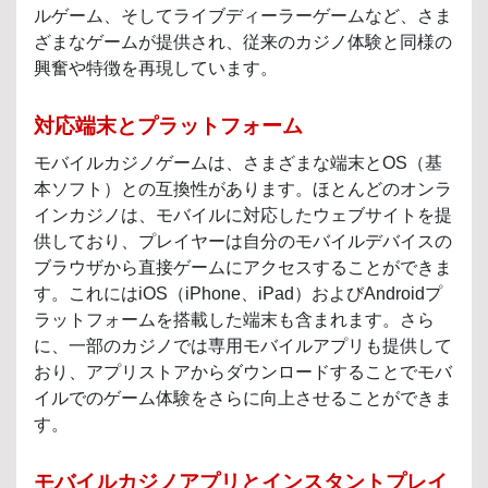
ルゲーム、そしてライブディーラーゲームなど、さま
ざまなゲームが提供され、従来のカジノ体験と同様の
興奮や特徴を再現しています。
対応端末とプラットフォーム
モバイルカジノゲームは、さまざまな端末とOS（基
本ソフト）との互換性があります。ほとんどのオンラ
インカジノは、モバイルに対応したウェブサイトを提
供しており、プレイヤーは自分のモバイルデバイスの
ブラウザから直接ゲームにアクセスすることができま
す。これにはiOS（iPhone、iPad）およびAndroidプ
ラットフォームを搭載した端末も含まれます。さら
に、一部のカジノでは専用モバイルアプリも提供して
おり、アプリストアからダウンロードすることでモバ
イルでのゲーム体験をさらに向上させることができま
す。
モバイルカジノアプリとインスタントプレイ