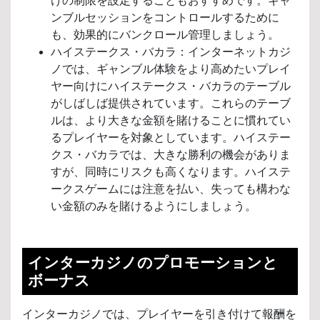
けの制限を設定することもおすすめです。ギャ
ンブルセッションをコントロールするために
も、効果的にバンクロール管理しましょう。
ハイステークス・バカラ：インターネットカジ
ノでは、ギャンブル体験をより高めたいプレイ
ヤー向けにハイステークス・バカラのテーブル
がしばしば提供されています。これらのテーブ
ルは、より大きな金額を賭けることに慣れてい
るプレイヤーを対象としています。ハイステー
クス・バカラでは、大きな勝利の機会がありま
すが、同時にリスクも高くなります。ハイステ
ークスゲームには注意を払い、失っても構わな
い金額のみを賭けるようにしましょう。
インターカジノのプロモーションと
ボーナス
インターカジノでは、プレイヤーを引き付けて報酬を