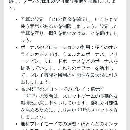
解し、ゲームの仕組みや可能な報酬を把握しましょ
う。
予算の設定：自分の資金を確認し、いくらまで
使う意思があるかを制限しましょう。設定した
予算を守り、損失を追いかけることを避けまし
ょう。
ボーナスやプロモーションの利用：多くのオン
ラインカジノでは、ウェルカムボーナス、フリ
ースピン、リロードボーナスなどのボーナスを
提供しています。これらのオファーを活用し
て、プレイ時間と勝利の可能性を最大限に引き
出しましょう。
高いRTPのスロットでのプレイ：還元率
（RTP）の割合は、スロットゲームの長期的な
期待払い戻し率を示しています。勝利の可能性
を高めるために、より高いRTPのスロットを探
しましょう。
無料プレイモードでの練習：ほとんどのオンラ