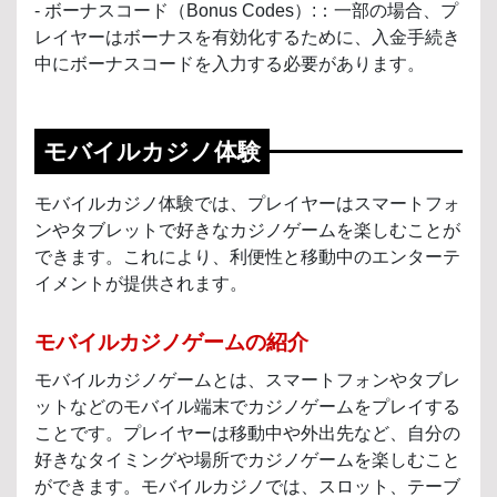
‐ ボーナスコード（Bonus Codes）:：一部の場合、プ
レイヤーはボーナスを有効化するために、入金手続き
中にボーナスコードを入力する必要があります。
モバイルカジノ体験
モバイルカジノ体験では、プレイヤーはスマートフォ
ンやタブレットで好きなカジノゲームを楽しむことが
できます。これにより、利便性と移動中のエンターテ
イメントが提供されます。
モバイルカジノゲームの紹介
モバイルカジノゲームとは、スマートフォンやタブレ
ットなどのモバイル端末でカジノゲームをプレイする
ことです。プレイヤーは移動中や外出先など、自分の
好きなタイミングや場所でカジノゲームを楽しむこと
ができます。モバイルカジノでは、スロット、テーブ