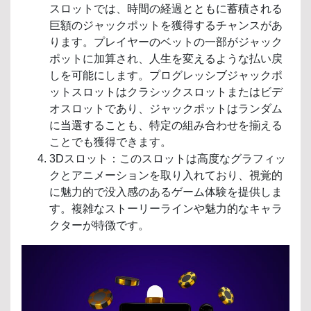
スロットでは、時間の経過とともに蓄積される
巨額のジャックポットを獲得するチャンスがあ
ります。プレイヤーのベットの一部がジャック
ポットに加算され、人生を変えるような払い戻
しを可能にします。プログレッシブジャックポ
ットスロットはクラシックスロットまたはビデ
オスロットであり、ジャックポットはランダム
に当選することも、特定の組み合わせを揃える
ことでも獲得できます。
3Dスロット：このスロットは高度なグラフィッ
クとアニメーションを取り入れており、視覚的
に魅力的で没入感のあるゲーム体験を提供しま
す。複雑なストーリーラインや魅力的なキャラ
クターが特徴です。