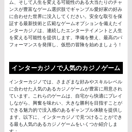
ム、そして人生を変える可能性のある大当たりのチャ
ンスが豊富なゲーム選択肢でギャンブル愛好家の好み
に合わせた世界に没入してください。安全な取引を保
証する最新技術と広範なゲームオプションを備えたイ
ンターカジノは、連続したエンターテイメントと人生
を変える可能性を提供します。準備を整え、最高のパ
フォーマンスを発揮し、仮想の冒険を始めましょう！
インターカジノで人気のカジノゲーム
インターカジノでは、さまざまな好みやスキルレベル
に合わせた人気のあるカジノゲームが豊富に用意され
ています。これらのゲームは、自宅から快適にプレイ
しながら、興奮を味わい、大きな勝利を目指すことが
できる魅力的で没入感のあるギャンブル体験を提供し
ます。以下に、インターカジノで見つけることができ
る最も人気のあるカジノゲームをいくつか紹介しま
す：