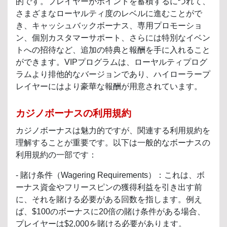
的です。プレイヤーがポイントを蓄積するにつれて、
さまざまなローヤルティ度のレベルに進むことがで
き、キャッシュバックボーナス、専用プロモーショ
ン、個別カスタマーサポート、さらには特別なイベン
トへの招待など、追加の特典と報酬を手に入れること
ができます。VIPプログラムは、ローヤルティプログ
ラムより排他的なバージョンであり、ハイローラープ
レイヤーにはより豪華な報酬が用意されています。
カジノボーナスの利用規約
カジノボーナスは魅力的ですが、関連する利用規約を
理解することが重要です。以下は一般的なボーナスの
利用規約の一部です：
‐ 賭け条件（Wagering Requirements）：これは、ボ
ーナス資金やフリースピンの獲得利益を引き出す前
に、それを賭ける必要がある回数を指します。例え
ば、$100のボーナスに20倍の賭け条件がある場合、
プレイヤーは$2,000を賭ける必要があります。