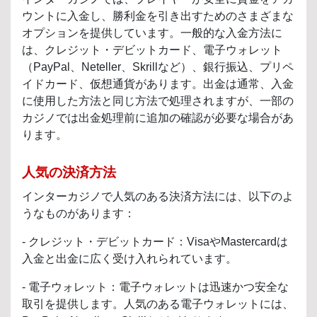
ウントに入金し、勝利金を引き出すためのさまざまな
オプションを提供しています。一般的な入金方法に
は、クレジット・デビットカード、電子ウォレット
（PayPal、Neteller、Skrillなど）、銀行振込、プリペ
イドカード、仮想通貨があります。出金は通常、入金
に使用した方法と同じ方法で処理されますが、一部の
カジノでは出金処理前に追加の確認が必要な場合があ
ります。
人気の決済方法
インターカジノで人気のある決済方法には、以下のよ
うなものがあります：
‐ クレジット・デビットカード：VisaやMastercardは
入金と出金に広く受け入れられています。
‐ 電子ウォレット：電子ウォレットは迅速かつ安全な
取引を提供します。人気のある電子ウォレットには、