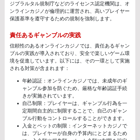
ジブラルタル規制庁などのライセンス認定機関は、オ
ンラインカジノが倫理的に運営され、高いプレイヤー
保護基準を遵守するための規制を強制します。
責任あるギャンブルの実践
信頼性のあるオンラインカジノでは、責任あるギャン
ブルの実践が導入されており、安全で楽しいゲーム環
境を促進しています。以下には、その一環として実施
される対策が含まれます：
年齢認証：オンラインカジノでは、未成年のギ
ャンブル参加を防ぐため、厳格な年齢認証手続
きが実施されています。
自己制限：プレイヤーは、ギャンブル行為を一
定期間自主的に制限することで、自己のギャン
ブル行動をコントロールすることができます。
入金とベットの制限：インターネットカジノで
は、プレイヤーが自身の予算内にとどまるため