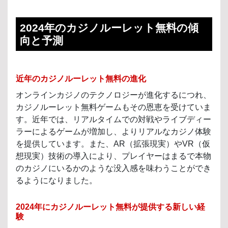
2024年のカジノルーレット無料の傾
向と予測
近年のカジノルーレット無料の進化
オンラインカジノのテクノロジーが進化するにつれ、
カジノルーレット無料ゲームもその恩恵を受けていま
す。近年では、リアルタイムでの対戦やライブディー
ラーによるゲームが増加し、よりリアルなカジノ体験
を提供しています。また、AR（拡張現実）やVR（仮
想現実）技術の導入により、プレイヤーはまるで本物
のカジノにいるかのような没入感を味わうことができ
るようになりました。
2024年にカジノルーレット無料が提供する新しい経
験