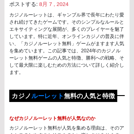
ポストする:
8月 7 , 2024
カジノルーレットは、ギャンブル界で長年にわたり愛
され続けてきたゲームです。そのシンプルなルールと
エキサイティングな展開が、多くのプレイヤーを魅了
しています。特に近年、オンラインカジノの普及に伴
い、「カジノルーレット無料」ゲームがますます人気
を集めています。この記事では、2024年のカジノル
ーレット無料ゲームの人気と特徴、勝利への戦略、そ
して最大限に楽しむための方法について詳しく紹介し
ます。
カジノ
ルーレット
無料の人気と特徴
なぜカジノルーレット無料が人気なのか
カジノルーレット無料が人気を集める理由は、そのア