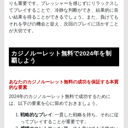
りも重要です。プレッシャーを感じずにリラックスし
てプレイすることで、冷静な判断ができ、結果的に良
い結果を得ることができるでしょう。また、負けても
それを学びの機会と捉え、次回のプレイに活かすこと
が大切です。
カジノルーレット無料で2024年を制
覇しよう
あなたのカジノルーレット無料の成功を保証する本質
的な要素
2024年のカジノルーレット無料で成功するために
は、以下の要素を心に留めておきましょう。
戦略的なプレイ
: 一貫した戦略を持ち、それに従
ってプレイすることが重要です。