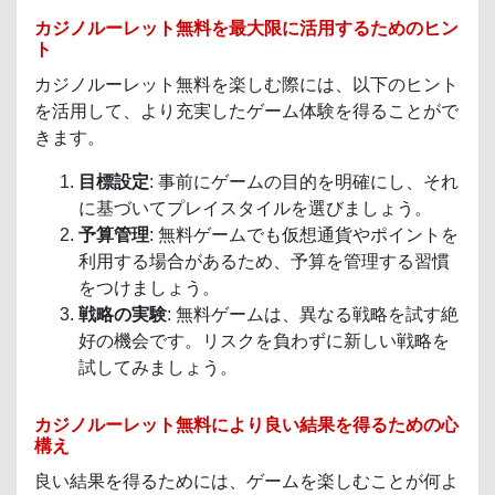
カジノルーレット無料を最大限に活用するためのヒン
ト
カジノルーレット無料を楽しむ際には、以下のヒント
を活用して、より充実したゲーム体験を得ることがで
きます。
目標設定
: 事前にゲームの目的を明確にし、それ
に基づいてプレイスタイルを選びましょう。
予算管理
: 無料ゲームでも仮想通貨やポイントを
利用する場合があるため、予算を管理する習慣
をつけましょう。
戦略の実験
: 無料ゲームは、異なる戦略を試す絶
好の機会です。リスクを負わずに新しい戦略を
試してみましょう。
カジノルーレット無料により良い結果を得るための心
構え
良い結果を得るためには、ゲームを楽しむことが何よ