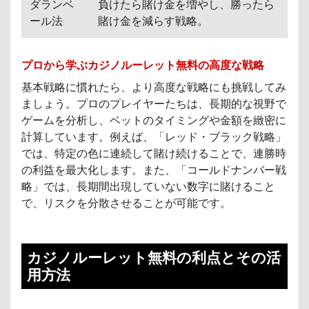
ダランベ
負けたら賭け金を増やし、勝ったら
ール法
賭け金を減らす戦略。
プロから学ぶカジノルーレット無料の高度な戦略
基本戦略に慣れたら、より高度な戦略にも挑戦してみ
ましょう。プロのプレイヤーたちは、長期的な視野で
ゲームを分析し、ベットのタイミングや金額を緻密に
計算しています。例えば、「レッド・ブラック戦略」
では、特定の色に連続して賭け続けることで、連勝時
の利益を最大化します。また、「コールドナンバー戦
略」では、長期間出現していない数字に賭けること
で、リスクを分散させることが可能です。
カジノルーレット無料の利点とその活
用方法