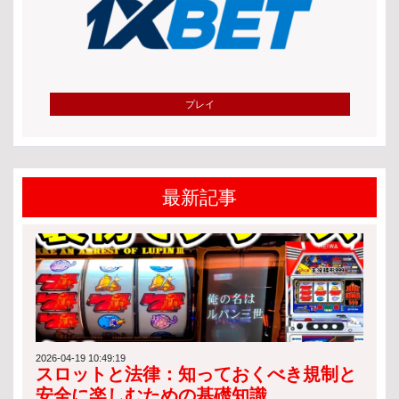
プレイ
最新記事
2026-04-19 10:49:19
スロットと法律：知っておくべき規制と
安全に楽しむための基礎知識