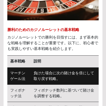
勝利のためのカジノルーレットの基本戦略
カジノルーレットでの勝利を目指すには、まず基本的
な戦略を理解することが重要です。以下に、初心者で
も実践しやすい基本戦略を紹介します。
基本戦略
説明
マーチン
負けた場合に次の賭け金を倍にして
ゲール法
取り戻す戦略。
フィボナ
フィボナッチ数列に基づいて賭け金
ッチ法
を調整する戦略。