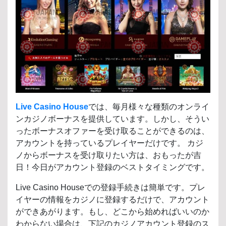
Live Casino House
では、毎月様々な種類のオンライ
ンカジノボーナスを提供しています。しかし、そうい
ったボーナスオファーを受け取ることができるのは、
アカウントを持っているプレイヤーだけです。 カジ
ノからボーナスを受け取りたい方は、おもったが吉
日！今日がアカウント登録のベストタイミングです。
Live Casino Houseでの登録手続きは簡単です。プレ
イヤーの情報をカジノに登録するだけで、アカウント
ができあがります。もし、どこから始めればいいのか
わからない場合は、下記のカジノアカウント登録のス