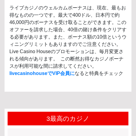
ライブカジノのウェルカムボーナスは、現在、最もお
得なものの一つです。最大で400ドル、日本円で約
46,000円のボーナスを受け取ることができます。この
オファーを請求した場合、40倍の賭け条件をクリアす
る必要があります。また、ボーナス額の10倍というウ
ィニングリミットもありますのでご注意ください。
Live Casino Houseのプロモーションは、毎月変更さ
れる傾向があります。 この断然お得なカジノボーナ
スが利用可能な間に請求してください。
livecasinohouseでVIP会員に
なると特典をチェック
3最高のカジノ