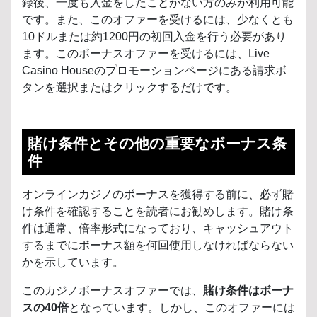
録後、一度も入金をしたことがない方のみが利用可能
です。また、このオファーを受けるには、少なくとも
10ドルまたは約1200円の初回入金を行う必要があり
ます。このボーナスオファーを受けるには、Live
Casino Houseのプロモーションページにある請求ボ
タンを選択またはクリックするだけです。
賭け条件とその他の重要なボーナス条
件
オンラインカジノのボーナスを獲得する前に、必ず賭
け条件を確認することを読者にお勧めします。賭け条
件は通常、倍率形式になっており、キャッシュアウト
するまでにボーナス額を何回使用しなければならない
かを示しています。
このカジノボーナスオファーでは、
賭け条件はボーナ
スの40倍
となっています。しかし、このオファーには