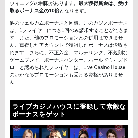
ウィニングの制限があります。
最大獲得賞金は、受け
取るボーナス金の10倍
となります。
他のウェルカムボーナスと同様、このカジノボーナス
は、1プレイヤーにつき1回のみ請求することができま
す。また、他のプロモーションとの併用はできませ
ん。重複したアカウントで獲得したボーナスは没収さ
れます。さらに、不正入金、マルチリンク、不規則な
ゲームプレイ、ボーナスハンター、ホールドウィズド
ローと認められたプレイヤーは、Live Casino House
のいかなるプロモーションも受ける資格がありませ
ん。
ライブカジノハウスに登録して素敵な
ボーナスをゲット