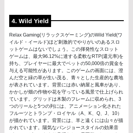
4. Wild Yield
Relax Gaming(リラックスゲーミング)のWild Yield(ワ
イルド・イールド)ほど刺激的でやりがいのあるスロ
ットゲームはないでしょう。この揮発性なスロット
ゲームは、最大96.12%に達する柔軟なRTP(還元率)を
持ち、プレイヤーに最大でベットの50,000倍の賞金を
与える可能性があります。このゲームの画面には、澄
んだ空と緑の草が生い茂る、青々とした生産的な農地
が表されています。背景には赤い納屋と風車があり、
かかしが畑の作物や花を守っている風景で仕上げられ
ています。グリッドは木製のフレームに収められ、3
つのリールと5つの列には、アニメーション化された
フルーツとトランプ・ロイヤル（A、K、Q、J、10）
が描かれています。背景には、羊と遠くには山々が描
かれています。陽気なバンジョースタイルの効果音