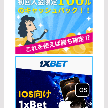
類です。 フルーツパーティー：シンプルで分かりやすく、初心者に
の攻略法を正しく理解し、ゲームの種類やプレイ環境を選択するこ
もおすすめのスロットです。 バトルオブザグッズ：戦士や冒険をテ
とで、自分に最適なスタイルで楽しみながら勝率向上を目指すこと
ーマにした、演出が豊富なスロットとして人気があります。 ゲーム
ができます。 スロットの人気の理由 簡単なプレイ方法 スロットは
プロバイダーの紹介 さまざまなスロットの種類を提供している開発
シンプルな操作性が魅力で、多くのプレイヤーに支持されていま
会社にも注目することで、より質の高いゲームを楽しめます。
す。複雑なルールを覚える必要がなく、初心者でもすぐに楽しめる
Microgaming：業界を代表するプロバイダーで、多彩なスロットの
点が特徴です。また、スロットの攻略法を理解することで、より効
種類を展開しています。 NetEnt：革新的な機能と高品質なデザイン
率的にゲームを進めることも可能になります。 ルールがシンプルで
で知られています。 Play’n GO：モバイル対応に優れ、遊びやすい
直感的にプレイできる すぐにゲームを開始できる手軽さ フリースピ
スロットの種類が豊富です。 新作スロットゲームのトレンド 近年の
ンやボーナス機能など追加要素が豊富 ジャックポットの魅力 スロッ
スロットの種類には、最新技術を活用したトレンドが反映されてい
トの大きな魅力の一つがジャックポットです。高額賞金を狙える点
ます。 ビデオスロットの進化：ストーリー性のある演出が強化され
が、多くのプレイヤーを惹きつけています。スロットの攻略法を活
ています。 ボーナス機能の多様化：インタラクティブな要素が増え
用しながらプレイすることで、こうしたチャンスをより効果的に狙
ています。 モバイル最適化：スマートフォンで快適に遊べる設計が
うことができます。 一度の当たりで大きな賞金を獲得できる可能性
主流です。 このように、人気タイトルやトレンドを把握すること
がある スピンごとの緊張感と期待感が楽しめる テーマとビジュアル
で、自分に最適なスロットの種類を見つけやすくなります。最新の
の多様性 現代のスロットは多彩なテーマや高品質なグラフィックが
ゲームもチェックしながら、より充実したオンラインカジノ体験を
特徴で、ゲーム体験をより魅力的にしています。スロットの攻略法
楽しみましょう。 スロット戦略 オンラインカジノでさまざまなスロ
だけでなく、自分の好みに合ったテーマを選ぶことで、長く楽しむ
ットの種類をプレイする際には、基本的な戦略を理解しておくこと
ことができます。 映画やアニメなど多様なテーマが用意されている
が重要です。適切な戦略を取り入れることで、リスクを抑えながら
視覚的に優れたグラフィックと演出 ストーリー性のあるゲームで没
効率よく楽しむことができます。 マックスベット戦略 マックスベッ
入感が高い このように、スロットは手軽さと高いエンターテインメ
ト戦略は、最大ベットを行うことで高額配当やジャックポットを狙
ント性を兼ね備えており、スロットの攻略法を取り入れることで、
うプレイ方法です。特に一部のスロットの種類では、最大ベット時
さらに充実したプレイ体験を得ることができます。 スロットの攻略
のみジャックポット獲得の資格が得られる場合があります。 […]
法 スロットの攻略法を実践することで、単なる運任せではなく、よ
り戦略的に勝率を高めることが可能になります。ここでは、初心者