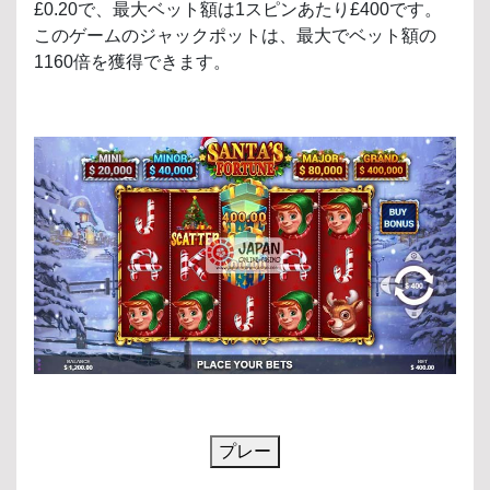
£0.20で、最大ベット額は1スピンあたり£400です。
このゲームのジャックポットは、最大でベット額の
1160倍を獲得できます。
プレー