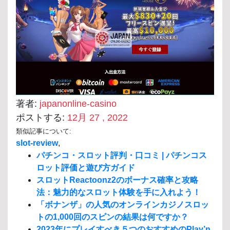
著者:
japanonline-casino
ポストする:
12月 27 , 2022
類似記事について:
slot-review
,
パチンコ・スロット評判・口コミ | パチンコス
ロット評価と遊び方ガイド
スロットReactoonz2のボーナス確率と攻略
法：魅力的なスロット体験を手に入れよう！
「ボナンザ」の人気のオンラインカジノスロッ
トの1,000回のスピンの結果は何ですか？
2023年にプレイすべき５つのおすすめのPlay’n