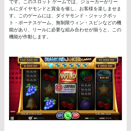
です。このスロット ゲームでは、ジョーカーがリー
ルにダイヤモンドと賞金を催し、お客様を楽しませま
す。このゲームには、ダイヤモンド・ジャックポッ
ト・ボーナスゲーム、無制限ウィン・スピンなどの機
能があり、リールに必要な組み合わせが揃うと、この
機能が作動します。