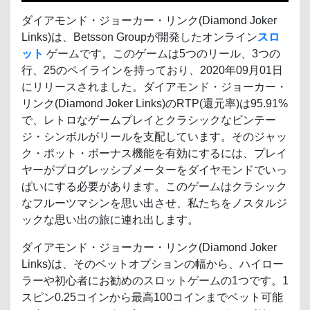
ダイアモンド・ジョーカー・リンク(Diamond Joker
Links)は、Betsson Groupが開発したオンライン
スロ
ット
ゲームです。このゲームは5つのリール、3つの
行、25のペイラインを持っており、2020年09月01日
にリリースされました。ダイアモンド・ジョーカー・
リンク(Diamond Joker Links)のRTP(還元率)は95.91%
で、レトロなゲームプレイとクラシックなビンテー
ジ・シンボルがリールを支配しています。そのジャッ
ク・ポット・ボーナス機能を有効にするには、プレイ
ヤーがプログレッシブメーターをダイヤモンドでいっ
ぱいにする必要があります。このゲームはクラシック
なフルーツマシンを思い出させ、私たちをノスタルジ
ックな思い出の旅に連れ出します。
ダイアモンド・ジョーカー・リンク(Diamond Joker
Links)は、そのベットオプションの幅から、ハイロー
ラーや初心者にお勧めのスロットゲームの1つです。1
スピン0.25コインから最高100コインまでベット可能