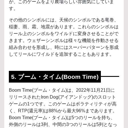
が、このゲームをより農場らしい雰囲気にしていま
す。
その他のシンボルには、天候のシンボルである竜巻、
稲妻、雨、霜、地震があります。これらのシンボルは
リール上のシンボルをワイルドに変身させることがで
きます。ウェザーシンボルは様々な機能を作動させる
組み合わせを形成し、時にはスーパーパターンを形成
してリールにワイルドを追加することもあります。
5.
ブーム・タイム(
Boom Time)
Boom Time(ブーム・タイム)は、2022年11月21日に
リリースされたIron Dog(アイアンドッグ)のスロット
ゲームの1つです。このゲームはボラティリティが高
く、RTP(還元率)は88%から最大96%まであります。
Boom Time(ブーム・タイム)は5つのリールを持ち、
外側のリールは3列、中間の3つのリールは5列となっ