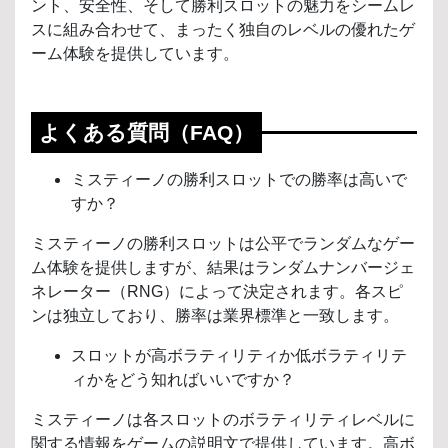
ント、安全性、そして勝利スロットの魅力をシームレ
スに組み合わせて、まったく独自のレベルの優れたゲ
ーム体験を提供しています。
よくある質問（FAQ）
ミスティーノの勝利スロットでの勝率は高いで
すか？
ミスティーノの勝利スロットは公平でランダムなゲー
ム体験を提供しますが、結果はランダムナンバージェ
ネレーター（RNG）によって決定されます。各スピ
ンは独立しており、勝率は業界標準と一致します。
スロットが高ボラティリティか低ボラティリテ
ィかをどう知ればいいですか？
ミスティーノは各スロットのボラティリティレベルに
関する情報をゲームの説明文で提供しています。高ボ