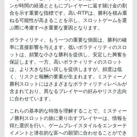
ンが時間の経過とともにプレイヤーに返す賭け金の割
合を示す重要な指標です。高いRTPは、勝利を積み重
ねる可能性が高まることを示し、スロットゲームを選
ぶ際に考慮すべき重要な要因となります。
ボラティリティ、もう一つの重要な側面は、勝利の確
率に直接影響を与えます。低いボラティリティのスロ
ットは、頻繁な小さな勝利を提供し、安定した興奮を
保証します。一方、高いボラティリティのスロット
は、より大きな払い戻しを提供しますが、頻度は低
く、リスクと報酬の要素が生まれます。ミスティーノ
勝利スロットにはさまざまなボラティリティレベルが
含まれており、異なるプレイヤーの好みやリスク志向
に合わせています。
これらの基本的な特徴を理解することで、ミスティー
ノ勝利スロットの旅に乗り出すプレイヤーは、情報を
得た選択を行い、ゲームプレイスタイルをエンターテ
イメントと潜在的な富への願望に合わせることができ