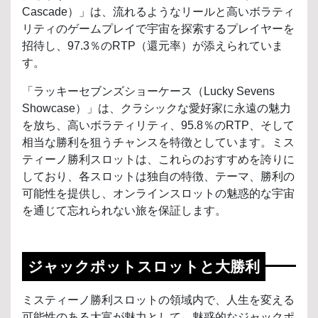
Cascade）」は、流れるようなリールと高いボラティ
リティのゲームプレイで宇宙を探索するプレイヤーを
招待し、97.3％のRTP（還元率）が添えられていま
す。
「ラッキーセブンズショーケース（Lucky Sevens
Showcase）」は、クラシックな愛好家に永遠の魅力
を放ち、高いボラティリティ、95.8％のRTP、そして
相当な勝利を狙うチャンスを特徴としています。ミス
ティーノ勝利スロットは、これらのおすすめを誇りに
しており、各スロットは独自の特徴、テーマ、勝利の
可能性を提供し、オンラインスロットの魅惑的な宇宙
を通じて忘れられない旅を保証します。
ジャックポットスロットと大勝利
ミスティーノ勝利スロットの領域内で、人生を変える
可能性のある大富が魅力として、魅惑的なジャックポ