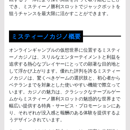
でき、ミスティーノ勝利スロットでジャックポットを
狙うチャンスを最大限に活かすことができます。
ミスティーノカジノ概要
オンラインギャンブルの仮想世界に位置するミスティ
ーノカジノは、スリルなエンターテイメントと利益を
追求する熱心なプレイヤーにとっての顕著な目的地と
して浮かび上がります。優れた評判を誇るミスティー
ノカジノは、驚くべきゲームの選択肢と、初心者から
ベテランまでを対象とした使いやすい機能で際立って
います。カジノの魅力は、クラシックなテーブルゲー
ムからミスティーノ勝利スロットの魅惑的な世界まで
幅広い提供する特典・サービス・プロモーションにあ
り、それぞれが没入感と報酬のある体験を提供するよ
うデザインされています。