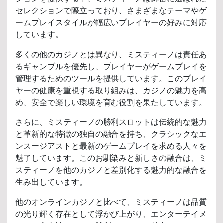
セレクションで際立っており、さまざまなテーマやゲ
ームプレイスタイルが幅広いプレイヤーの好みに対応
しています。
多くの他のカジノとは異なり、ミスティーノは責任あ
るギャンブルを優先し、プレイヤーがゲームプレイを
管理するためのツールを提供しています。このプレイ
ヤーの健康を重視する取り組みは、カジノの魅力を高
め、安全で楽しい環境を育む役割を果たしています。
さらに、ミスティーノの勝利スロットは伝統的な魅力
と革新的な特徴の独自の融合を持ち、クラシックなエ
ンスージアストと最新のゲームプレイを求める人々を
魅了しています。このお馴染みと新しさの融合は、ミ
スティーノを他のカジノと差別化する魅力的な融合を
生み出しています。
他のオンラインカジノと比べて、ミスティーノは品質
の光り輝く存在として浮かび上がり、エンターテイメ