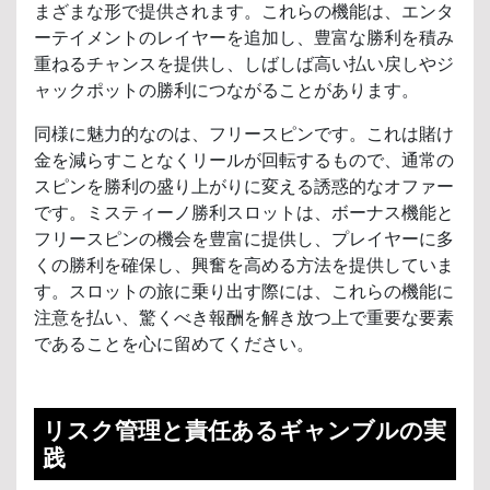
まざまな形で提供されます。これらの機能は、エンタ
ーテイメントのレイヤーを追加し、豊富な勝利を積み
重ねるチャンスを提供し、しばしば高い払い戻しやジ
ャックポットの勝利につながることがあります。
同様に魅力的なのは、フリースピンです。これは賭け
金を減らすことなくリールが回転するもので、通常の
スピンを勝利の盛り上がりに変える誘惑的なオファー
です。ミスティーノ勝利スロットは、ボーナス機能と
フリースピンの機会を豊富に提供し、プレイヤーに多
くの勝利を確保し、興奮を高める方法を提供していま
す。スロットの旅に乗り出す際には、これらの機能に
注意を払い、驚くべき報酬を解き放つ上で重要な要素
であることを心に留めてください。
リスク管理と責任あるギャンブルの実
践