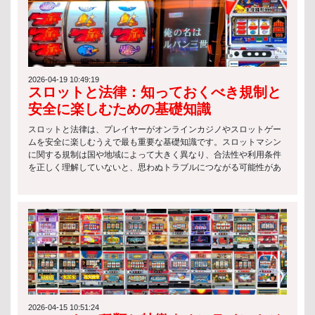
2026-04-19 10:49:19
スロットと法律：知っておくべき規制と
安全に楽しむための基礎知識
スロットと法律は、プレイヤーがオンラインカジノやスロットゲー
ムを安全に楽しむうえで最も重要な基礎知識です。スロットマシン
に関する規制は国や地域によって大きく異なり、合法性や利用条件
を正しく理解していないと、思わぬトラブルにつながる可能性があ
ります。 特にオンライン環境では、サービス提供側のライセンス有
無や運営国の法律が関係するため、スロットと法律の基本を押さえ
ておくことが欠かせません。 以下は、スロットに関する代表的な法
律上のポイントです： スロットマシンの運営には、各国の規制当局
によるライセンス取得が必要 違法に設置・提供されているスロット
の利用には罰則が科される場合がある 年齢制限や本人確認など、プ
レイヤー保護のためのルールが設けられている このようにスロット
と法律は密接に関係しており、単なる娯楽ではなく「ルールを理解
した上で楽しむゲーム」であることを意識することが重要です。 ス
ロットゲームの種類 クラシックスロット クラシックスロットは、最
もシンプルな構造を持つ伝統的なスロットゲームです。主に3リール
2026-04-15 10:51:24