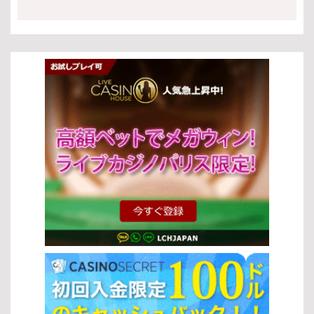
と施設 現在日本では、スロットマシンを設置できる施設は限られて
の最初のステップはベットの設定です。各スロットの種類によって
ーナスの使い方といった重要なポイントを押さえることで、より安
おり、主に以下が対象となります： 統合型リゾート（IR）として認
ベット額やライン数が異なるため、自分の予算に合った設定を選ぶ
定したプレイが実現できます。 以下では、効果的なスロットの攻略
可されたカジノ施設 法律に準拠したパチンコ・パチスロ施設 これら
ことが重要です。 ミニマムベット: 少額でプレイできるため、初心
法としてすぐに実践できるテクニックとヒントを紹介します。これ
の施設は観光振興や地域経済の活性化を目的としており、スロット
者や長時間楽しみたい方に最適です。 マキシマムベット: 高額ベッ
らを活用しながら、楽しみつつ勝利のチャンスを広げていきましょ
と法律の枠組みの中で運営が厳しく管理されています。 未成年者の
トにより、大きなリターンを狙える可能性があります。 カスタムベ
う。 スロットゲームとは スロットゲームの定義 スロットゲーム
アクセス制限 スロットと法律では、未成年者保護も重要な要素で
ット: 自分で金額を調整できる柔軟な設定が可能です。 スピンの開
は、プレイヤーがレバーやボタンを操作して回転するリール上のシ
す。 多くの施設で18歳または20歳未満の入場が禁止 入場時には厳
始 ベットを設定した後は、リールを回してゲームを進めます。ほと
ンボルを揃えることを目的としたカジノゲームです。シンプルなル
格な本人確認が実施される ギャンブル依存防止のための啓発活動も
んどのスロットの種類では、直感的な操作で簡単にスピンを開始で
ールと運の要素が特徴ですが、スロットの攻略法を理解すること
行われている このような仕組みにより、スロットと法律は安全性と
きます。 スピンボタン: ボタンを押すことでリールが回転し、結果
で、より効率的なプレイを目指すことができます。初心者でも始め
社会的責任を両立させています。 スロットゲームのプレイ方法 基本
が表示されます。 オートプレイ: 一定回数自動でスピンを行う機能
やすく、多くのプレイヤーに親しまれています。 スロットゲームの
的なプレイ手順 スロットゲームの基本的な流れは非常にシンプルで
で、効率よくプレイできます。 ボーナス機能の活用 多くのスロット
種類 スロットにはさまざまな種類があり、それぞれ異なる特徴を持
す。以下の手順で進めます： 好みのスロットマシンを選択する ベッ
の種類には、ゲームをより有利に進めるためのボーナス機能が搭載
っています。スロットの攻略法を実践するためには、これらの違い
ト金額を設定する 「スピン」ボタンを押してリールを回す 結果に応
されています。これらを理解して活用することで、獲得できる報酬
を理解することが重要です。 クラシックスロット：伝統的な3リー
じて配当を受け取る この基本操作を理解することで、スロットと法
を増やすチャンスが広がります。 フリースピン: 無料でスピンでき
ル形式で、シンプルなゲーム性が特徴 ビデオスロット：5リール以
律の安全な環境の中で安心してプレイを始めることができます。
る機能で、追加の勝利チャンスを得られます。 マルチプライヤー:
上で多彩な演出やボーナス機能を搭載 プログレッシブジャックポッ
[…]
配当を倍増させる機能で、高額当選を狙えます。 ボーナスラウンド:
ト：プレイごとに賞金が増加し、大きな当たりが狙える 3Dスロッ
特別なゲームモードで、通常よりも大きな報酬が期待できます。 こ
ト：高品質なグラフィックと没入感のある演出が魅力 オンラインス
れらの基本操作と機能を理解することで、さまざまなスロットの種
ロットとランドカジノの違い オンラインスロットとランドカジノに
類をより深く楽しむことができるでしょう。自分のスタイルに合っ
は、それぞれ異なるメリットがあります。スロットの攻略法を活か
たプレイ方法を見つけて、効率よくゲームを進めてください。 人気
すには、自分に合った環境を選ぶことも重要です。 特徴 オンライン
のスロットゲーム 代表的なゲームタイトル 特に人気の高いスロット
スロット ランドカジノ アクセス いつでもどこでもプレイ可能 特定
ゲームには、以下のようなタイトルがあります。 スターライトプリ
の場所でプレイ ボーナス 豊富な特典やプロモーション 基本的に特
ンセス：幻想的な世界観と高いボーナス性能が魅力のスロットの種
典は少ない 環境 自宅など快適な環境 リアルなカジノ体験 スロット
類です。 フルーツパーティー：シンプルで分かりやすく、初心者に
の攻略法を正しく理解し、ゲームの種類やプレイ環境を選択するこ
もおすすめのスロットです。 バトルオブザグッズ：戦士や冒険をテ
とで、自分に最適なスタイルで楽しみながら勝率向上を目指すこと