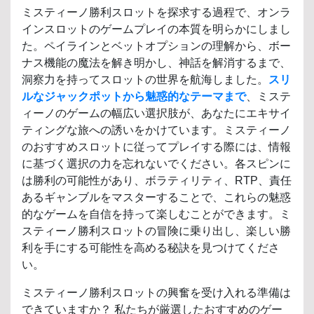
ミスティーノ勝利スロットを探求する過程で、オンラ
インスロットのゲームプレイの本質を明らかにしまし
た。ペイラインとベットオプションの理解から、ボー
ナス機能の魔法を解き明かし、神話を解消するまで、
洞察力を持ってスロットの世界を航海しました。
スリ
ルなジャックポットから魅惑的なテーマまで
、ミステ
ィーノのゲームの幅広い選択肢が、あなたにエキサイ
ティングな旅への誘いをかけています。ミスティーノ
のおすすめスロットに従ってプレイする際には、情報
に基づく選択の力を忘れないでください。各スピンに
は勝利の可能性があり、ボラティリティ、RTP、責任
あるギャンブルをマスターすることで、これらの魅惑
的なゲームを自信を持って楽しむことができます。ミ
スティーノ勝利スロットの冒険に乗り出し、楽しい勝
利を手にする可能性を高める秘訣を見つけてくださ
い。
ミスティーノ勝利スロットの興奮を受け入れる準備は
できていますか？ 私たちが厳選したおすすめのゲー