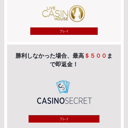
プレイ
勝利しなかった場合、最高
＄５００
ま
で即返金！
プレイ