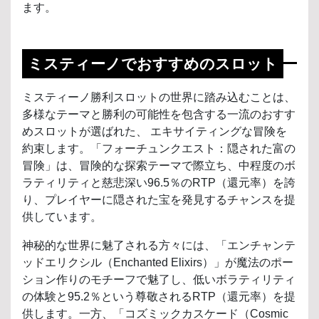
ます。
ミスティーノでおすすめのスロット
ミスティーノ勝利スロットの世界に踏み込むことは、
多様なテーマと勝利の可能性を包含する一流のおすす
めスロットが選ばれた、 エキサイティングな冒険を
約束します。「フォーチュンクエスト：隠された富の
冒険」は、冒険的な探索テーマで際立ち、中程度のボ
ラティリティと慈悲深い96.5％のRTP（還元率）を誇
り、プレイヤーに隠された宝を発見するチャンスを提
供しています。
神秘的な世界に魅了される方々には、「エンチャンテ
ッドエリクシル（Enchanted Elixirs）」が魔法のポー
ション作りのモチーフで魅了し、低いボラティリティ
の体験と95.2％という尊敬されるRTP（還元率）を提
供します。一方、「コズミックカスケード（Cosmic