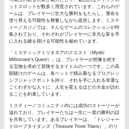
ットスロットが数多く用意されています。これらのゲ
ームは、プレイヤーに壮大な勝利をもたらし、運命を
塗り替える可能性を興奮しながら提供します。ミステ
ィーノカジノでは、そんなゲームのコレクションが特
集されており、それぞれがプレイヤーに非凡な富を手
に入れる鍵を授ける可能性を秘めています。
「ミスティックミリオネアのクエスト（Mystic
Millionaire’s Quest）」は、プレイヤーが想像を絶す
る宝物を求めて冒険するタイトルの一つです。この高
額賭けのゲームは、各ベットで積み重なるプログレッ
シブジャックポットを誇り、それを手に入れる幸運な
ごくわずかな人々に、人生を変えるほどの大金が訪れ
ることを約束しています。
ミスティーノコミュニティ内には成功のストーリーが
溢れており、プレイヤーたちは一生に一度の勝利の話
を共有しています。あるプレイヤーは、「トレジャー
トローブタイタンズ（Treasure Trove Titans）」のリ