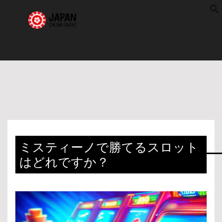
f
S
ミスティーノで勝てるスロット
はどれですか？