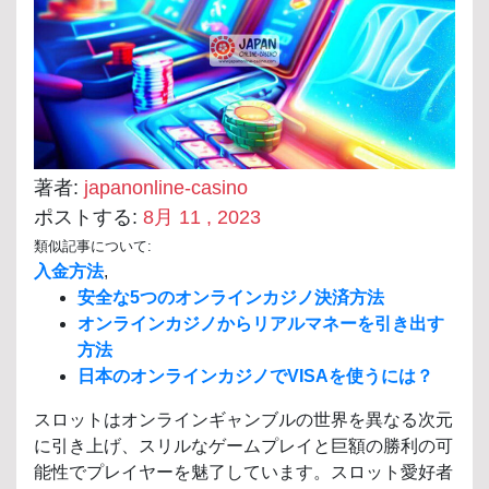
著者:
japanonline-casino
ポストする:
8月 11 , 2023
類似記事について:
入金方法
,
安全な5つのオンラインカジノ決済方法
オンラインカジノからリアルマネーを引き出す
方法
日本のオンラインカジノでVISAを使うには？
スロットはオンラインギャンブルの世界を異なる次元
に引き上げ、スリルなゲームプレイと巨額の勝利の可
能性でプレイヤーを魅了しています。スロット愛好者