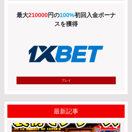
最大
210000
円の
100%
初回入金ボーナ
スを獲得
プレイ
最新記事