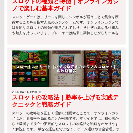
スロットの種類と特徴｜オンラインカジ
構成で、初心者でも理解しやすいのが特徴です。 主な特徴は以下の
通りです： シンプルなルールで直感的にプレイ可能 フルーツやBAR
ノで楽しむ基本ガイド
などの基本シンボルが中心 配当は控えめだが、リスクも低い スロッ
トと法律の観点から見ても、こうした基本的なスロットは長年にわ
スロットゲームは、リールを回してシンボルが揃うことで賞金を獲
たり規制対象として安定的に運用されています。 ビデオスロット ビ
得することを目指す人気のカジノゲームです。オンラインカジノで
デオスロットは、現代的なグラフィックやアニメーションを活用し
は多彩なスロットの種類が用意されており、それぞれ異なる仕組み
た人気の高いタイプです。エンターテインメント性が非常に高く、
や魅力を持っています。プレイヤーは結果に期待しながらリールを
多くのオンラインカジノで主流となっています。 特徴は以下の通り
スピンさせ、手軽に運試しを楽しむことができます。 スロットの種
です： 複雑なボーナス機能やミニゲームを搭載 多数のペイラインで
類 オンラインカジノでは、さまざまなスロットの種類が提供されて
高い勝率設計が可能 テーマ性が豊かで没入感が高い スロットと法律
おり、それぞれ異なる特徴と楽しみ方があります。自分のプレイス
の観点では、これらのゲームもライセンス管理のもとで提供される
タイルに合ったスロットを選ぶことで、より満足度の高いゲーム体
必要があり、公正性の確保が重視されています。 プログレッシブジ
験が可能になります。ここでは代表的なスロットの種類について解
ャックポットスロット プログレッシブジャックポットスロットは、
説します。 クラシックスロット クラシックスロットは、伝統的な3
プレイヤーのベットが蓄積されて巨大な賞金プールを形成するタイ
リール構成を採用したシンプルなスロットの種類です。操作が分か
プです。一攫千金のチャンスがある一方で、リスクも高いのが特徴
りやすく、ルールも簡単なため、初心者に最適です。レトロなデザ
です。 主な特徴： プレイごとにジャックポットが増加 複数のプレ
インやシンプルな配当システムが特徴で、気軽に楽しめます。 ビデ
イヤーで賞金が共有される仕組み 高リスク・高リターンのゲーム性
オスロット ビデオスロットは、現代のオンラインカジノで最も人気
スロットと法律の枠組みでは、こうした高額賞金型ゲームは特に厳
のあるスロットの種類です。5リール以上を採用し、美しいグラフィ
2026-04-14 13:01:11
スロットの攻略法｜勝率を上げる実践テ
格な監督のもとで運営されることが一般的です。 日本のスロットマ
ックスやアニメーション、ストーリー性が魅力です。ボーナス機能
シンの規制 法律による制約 スロットと法律の観点から見ると、日本
も豊富で、プレイヤーを飽きさせない設計になっています。 プログ
クニックと戦略ガイド
では以下のような制約が設けられています： スロットマシンは原則
レッシブスロット プログレッシブスロットは、ジャックポットがプ
として特定の施設でのみ利用可能 賭博行為は法律で禁止されてお
レイヤーのベットによって増加し続けるスロットの種類です。一度
スロットの攻略法を正しく理解し活用することで、オンラインカジ
り、例外的に認められた環境のみ合法 運営には厳格な基準と行政の
の当選で非常に高額な賞金を獲得できる可能性があり、多くのプレ
ノにおける勝率を高めることが可能です。本ガイドでは、初心者か
監督が必要 このように、日本ではスロットと法律が密接に結びつい
イヤーに人気があります。夢のある一攫千金を狙いたい方におすす
ら上級者まで役立つ実践的なスロットの攻略法と戦略をわかりやす
ており、自由なプレイ環境は限定されています。 許可されたカジノ
めです。 スロットの遊び方 ベットの設定 スロットをプレイする際
く解説します。 単なる運任せではなく、ゲーム選びや資金管理、ボ