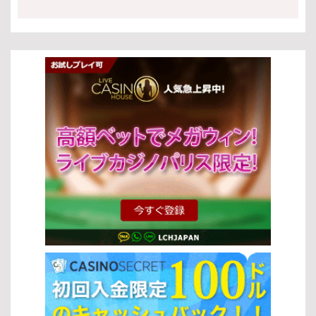
と施設 現在日本では、スロットマシンを設置できる施設は限られて
の最初のステップはベットの設定です。各スロットの種類によって
ーナスの使い方といった重要なポイントを押さえることで、より安
おり、主に以下が対象となります： 統合型リゾート（IR）として認
ベット額やライン数が異なるため、自分の予算に合った設定を選ぶ
定したプレイが実現できます。 以下では、効果的なスロットの攻略
可されたカジノ施設 法律に準拠したパチンコ・パチスロ施設 これら
ことが重要です。 ミニマムベット: 少額でプレイできるため、初心
法としてすぐに実践できるテクニックとヒントを紹介します。これ
の施設は観光振興や地域経済の活性化を目的としており、スロット
者や長時間楽しみたい方に最適です。 マキシマムベット: 高額ベッ
らを活用しながら、楽しみつつ勝利のチャンスを広げていきましょ
と法律の枠組みの中で運営が厳しく管理されています。 未成年者の
トにより、大きなリターンを狙える可能性があります。 カスタムベ
う。 スロットゲームとは スロットゲームの定義 スロットゲーム
アクセス制限 スロットと法律では、未成年者保護も重要な要素で
ット: 自分で金額を調整できる柔軟な設定が可能です。 スピンの開
は、プレイヤーがレバーやボタンを操作して回転するリール上のシ
す。 多くの施設で18歳または20歳未満の入場が禁止 入場時には厳
始 ベットを設定した後は、リールを回してゲームを進めます。ほと
ンボルを揃えることを目的としたカジノゲームです。シンプルなル
格な本人確認が実施される ギャンブル依存防止のための啓発活動も
んどのスロットの種類では、直感的な操作で簡単にスピンを開始で
ールと運の要素が特徴ですが、スロットの攻略法を理解すること
行われている このような仕組みにより、スロットと法律は安全性と
きます。 スピンボタン: ボタンを押すことでリールが回転し、結果
で、より効率的なプレイを目指すことができます。初心者でも始め
社会的責任を両立させています。 スロットゲームのプレイ方法 基本
が表示されます。 オートプレイ: 一定回数自動でスピンを行う機能
やすく、多くのプレイヤーに親しまれています。 スロットゲームの
的なプレイ手順 スロットゲームの基本的な流れは非常にシンプルで
で、効率よくプレイできます。 ボーナス機能の活用 多くのスロット
種類 スロットにはさまざまな種類があり、それぞれ異なる特徴を持
す。以下の手順で進めます： 好みのスロットマシンを選択する ベッ
の種類には、ゲームをより有利に進めるためのボーナス機能が搭載
っています。スロットの攻略法を実践するためには、これらの違い
ト金額を設定する 「スピン」ボタンを押してリールを回す 結果に応
されています。これらを理解して活用することで、獲得できる報酬
を理解することが重要です。 クラシックスロット：伝統的な3リー
じて配当を受け取る この基本操作を理解することで、スロットと法
を増やすチャンスが広がります。 フリースピン: 無料でスピンでき
ル形式で、シンプルなゲーム性が特徴 ビデオスロット：5リール以
律の安全な環境の中で安心してプレイを始めることができます。
る機能で、追加の勝利チャンスを得られます。 マルチプライヤー:
上で多彩な演出やボーナス機能を搭載 プログレッシブジャックポッ
[…]
配当を倍増させる機能で、高額当選を狙えます。 ボーナスラウンド:
ト：プレイごとに賞金が増加し、大きな当たりが狙える 3Dスロッ
特別なゲームモードで、通常よりも大きな報酬が期待できます。 こ
ト：高品質なグラフィックと没入感のある演出が魅力 オンラインス
れらの基本操作と機能を理解することで、さまざまなスロットの種
ロットとランドカジノの違い オンラインスロットとランドカジノに
類をより深く楽しむことができるでしょう。自分のスタイルに合っ
は、それぞれ異なるメリットがあります。スロットの攻略法を活か
たプレイ方法を見つけて、効率よくゲームを進めてください。 人気
すには、自分に合った環境を選ぶことも重要です。 特徴 オンライン
のスロットゲーム 代表的なゲームタイトル 特に人気の高いスロット
スロット ランドカジノ アクセス いつでもどこでもプレイ可能 特定
ゲームには、以下のようなタイトルがあります。 スターライトプリ
の場所でプレイ ボーナス 豊富な特典やプロモーション 基本的に特
ンセス：幻想的な世界観と高いボーナス性能が魅力のスロットの種
典は少ない 環境 自宅など快適な環境 リアルなカジノ体験 スロット
類です。 フルーツパーティー：シンプルで分かりやすく、初心者に
の攻略法を正しく理解し、ゲームの種類やプレイ環境を選択するこ
もおすすめのスロットです。 バトルオブザグッズ：戦士や冒険をテ
とで、自分に最適なスタイルで楽しみながら勝率向上を目指すこと