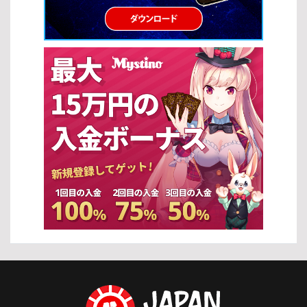
定したプレイを続けることができます。 自分の資金に合った無理の
ないベット額を設定する ベット額を一定に保ち、リスクをコントロ
ールする 一時的な勝敗に左右されず、冷静に判断する プレイするス
ロットの選択 スロットの攻略法では、ゲーム選びも非常に重要で
す。適切なスロットを選ぶことで、期待値を高めることができま
す。 RTP（還元率）が高いスロットを優先的に選ぶ フリースピンや
ボーナス機能が充実した機種を選択する 自分の好みやプレイスタイ
ルに合ったテーマを選ぶ […]