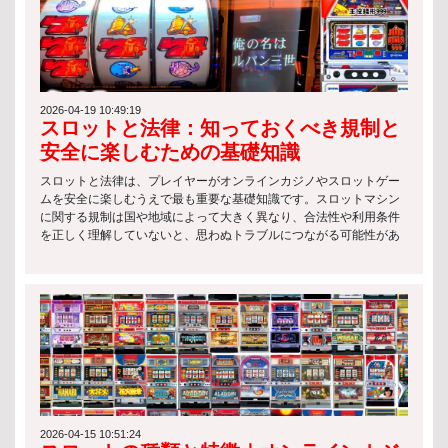
2026-04-19 10:49:19
スロットと法律：知っておくべき規制と
安全に楽しむための基礎知識
スロットと法律は、プレイヤーがオンラインカジノやスロットゲー
ムを安全に楽しむうえで最も重要な基礎知識です。スロットマシン
に関する規制は国や地域によって大きく異なり、合法性や利用条件
を正しく理解していないと、思わぬトラブルにつながる可能性があ
ります。 特にオンライン環境では、サービス提供側のライセンス有
無や運営国の法律が関係するため、スロットと法律の基本を押さえ
ておくことが欠かせません。 以下は、スロットに関する代表的な法
律上のポイントです： スロットマシンの運営には、各国の規制当局
によるライセンス取得が必要 違法に設置・提供されているスロット
の利用には罰則が科される場合がある 年齢制限や本人確認など、プ
レイヤー保護のためのルールが設けられている このようにスロット
と法律は密接に関係しており、単なる娯楽ではなく「ルールを理解
した上で楽しむゲーム」であることを意識することが重要です。 ス
ロットゲームの種類 クラシックスロット クラシックスロットは、最
もシンプルな構造を持つ伝統的なスロットゲームです。主に3リール
2026-04-15 10:51:24