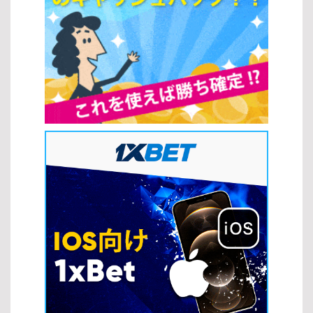
ーマにした、演出が豊富なスロットとして人気があります。 ゲーム
ができます。 スロットの人気の理由 簡単なプレイ方法 スロットは
プロバイダーの紹介 さまざまなスロットの種類を提供している開発
シンプルな操作性が魅力で、多くのプレイヤーに支持されていま
会社にも注目することで、より質の高いゲームを楽しめます。
す。複雑なルールを覚える必要がなく、初心者でもすぐに楽しめる
Microgaming：業界を代表するプロバイダーで、多彩なスロットの
点が特徴です。また、スロットの攻略法を理解することで、より効
種類を展開しています。 NetEnt：革新的な機能と高品質なデザイン
率的にゲームを進めることも可能になります。 ルールがシンプルで
で知られています。 Play’n GO：モバイル対応に優れ、遊びやすい
直感的にプレイできる すぐにゲームを開始できる手軽さ フリースピ
スロットの種類が豊富です。 新作スロットゲームのトレンド 近年の
ンやボーナス機能など追加要素が豊富 ジャックポットの魅力 スロッ
スロットの種類には、最新技術を活用したトレンドが反映されてい
トの大きな魅力の一つがジャックポットです。高額賞金を狙える点
ます。 ビデオスロットの進化：ストーリー性のある演出が強化され
が、多くのプレイヤーを惹きつけています。スロットの攻略法を活
ています。 ボーナス機能の多様化：インタラクティブな要素が増え
用しながらプレイすることで、こうしたチャンスをより効果的に狙
ています。 モバイル最適化：スマートフォンで快適に遊べる設計が
うことができます。 一度の当たりで大きな賞金を獲得できる可能性
主流です。 このように、人気タイトルやトレンドを把握すること
がある スピンごとの緊張感と期待感が楽しめる テーマとビジュアル
で、自分に最適なスロットの種類を見つけやすくなります。最新の
の多様性 現代のスロットは多彩なテーマや高品質なグラフィックが
ゲームもチェックしながら、より充実したオンラインカジノ体験を
特徴で、ゲーム体験をより魅力的にしています。スロットの攻略法
楽しみましょう。 スロット戦略 オンラインカジノでさまざまなスロ
だけでなく、自分の好みに合ったテーマを選ぶことで、長く楽しむ
ットの種類をプレイする際には、基本的な戦略を理解しておくこと
ことができます。 映画やアニメなど多様なテーマが用意されている
が重要です。適切な戦略を取り入れることで、リスクを抑えながら
視覚的に優れたグラフィックと演出 ストーリー性のあるゲームで没
効率よく楽しむことができます。 マックスベット戦略 マックスベッ
入感が高い このように、スロットは手軽さと高いエンターテインメ
ト戦略は、最大ベットを行うことで高額配当やジャックポットを狙
ント性を兼ね備えており、スロットの攻略法を取り入れることで、
うプレイ方法です。特に一部のスロットの種類では、最大ベット時
さらに充実したプレイ体験を得ることができます。 スロットの攻略
のみジャックポット獲得の資格が得られる場合があります。 […]
法 スロットの攻略法を実践することで、単なる運任せではなく、よ
り戦略的に勝率を高めることが可能になります。ここでは、初心者
から上級者まで活用できる基本的なスロットの攻略法を紹介しま
す。 ベット額の最適化 スロットの攻略法の基本は、適切なベット額
を設定することです。資金に見合った賭け方をすることで、長く安