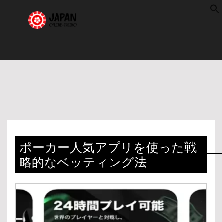
f
S
ポーカー人気アプリを使った戦
略的なベッティング法