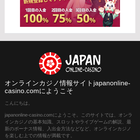
オンラインカジノ情報サイトjapanonline-
casino.comにようこそ
こんにちは。
japanonline-casino.comにようこそ。このサイトでは、オンラ
インカジノの基本知識、スロットやライブゲームの解説、最
新のボーナス情報、入出金方法などなど、オンラインカジノ
を楽しむ上での情報が満載です。