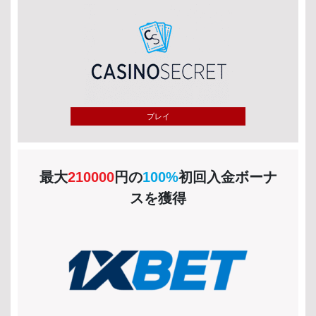
プレイ
最大
210000
円の
100%
初回入金ボーナ
スを獲得