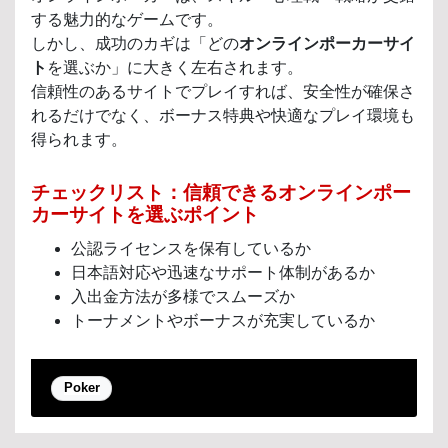
する魅力的なゲームです。
しかし、成功のカギは「どの
オンラインポーカーサイ
ト
を選ぶか」に大きく左右されます。
信頼性のあるサイトでプレイすれば、安全性が確保さ
れるだけでなく、ボーナス特典や快適なプレイ環境も
得られます。
チェックリスト：信頼できるオンラインポー
カーサイトを選ぶポイント
公認ライセンスを保有しているか
日本語対応や迅速なサポート体制があるか
入出金方法が多様でスムーズか
トーナメントやボーナスが充実しているか
Poker