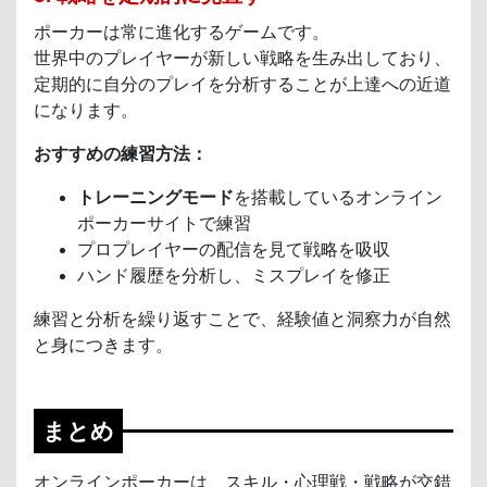
ポーカーは常に進化するゲームです。
世界中のプレイヤーが新しい戦略を生み出しており、
定期的に自分のプレイを分析することが上達への近道
になります。
おすすめの練習方法：
トレーニングモード
を搭載しているオンライン
ポーカーサイトで練習
プロプレイヤーの配信を見て戦略を吸収
ハンド履歴を分析し、ミスプレイを修正
練習と分析を繰り返すことで、経験値と洞察力が自然
と身につきます。
まとめ
オンラインポーカーは、スキル・心理戦・戦略が交錯