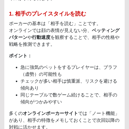
1. 相手のプレイスタイルを読む
ポーカーの基本は「相手を読む」ことです。
オンラインでは顔の表情が見えない分、
ベッティング
パターン
や
行動速度
を観察することで、相手の性格や
戦略を推測できます。
ポイント：
急に強気のベットをするプレイヤーは、ブラフ
（虚勢）の可能性も
チェックが多い相手は慎重派、リスクを避ける
傾向あり
同じテーブルで数ゲーム続けることで、相手の
傾向がつかみやすい
多くの
オンラインポーカーサイト
では「ノート機能」
があり、相手の特徴をメモしておくことで次回以降の
対戦に活かせます。