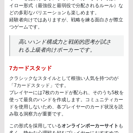
イロー形式（最強役と最弱役で分配されるルール）な
どの多彩なバリエーションも楽しめます。
経験者向けではありますが、戦略を練る面白さが際立
つゲームです。
高いハンド構成力と戦術的思考が試さ
れる上級者向けポーカーです。
7カードスタッド
クラシックなスタイルとして根強い人気を持つのが
「7カードスタッド」です。
プレイヤーには7枚のカードが配られ、そのうち5枚を
使って最良のハンドを作成します。コミュニティカー
ドを使用しないため、各プレイヤーのカード状況を読
み取る洞察力が重要です。
この形式を採用している
オンラインポーカーサイト
も
多く、静かな心理戦を好むプレイヤーにおすすめで