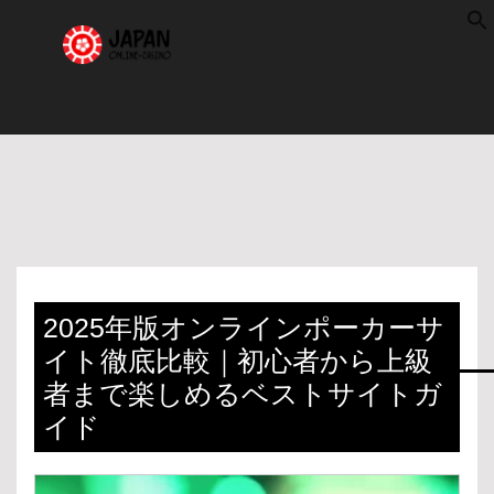
f
S
2025年版オンラインポーカーサ
イト徹底比較｜初心者から上級
者まで楽しめるベストサイトガ
イド