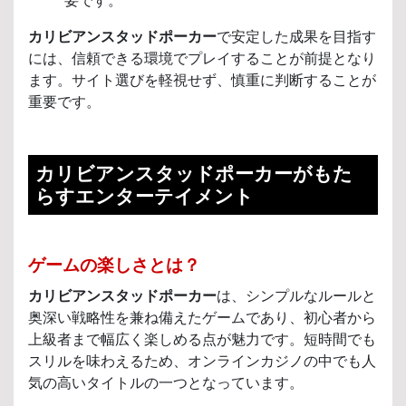
要です。
カリビアンスタッドポーカー
で安定した成果を目指す
には、信頼できる環境でプレイすることが前提となり
ます。サイト選びを軽視せず、慎重に判断することが
重要です。
カリビアンスタッドポーカーがもた
らすエンターテイメント
ゲームの楽しさとは？
カリビアンスタッドポーカー
は、シンプルなルールと
奥深い戦略性を兼ね備えたゲームであり、初心者から
上級者まで幅広く楽しめる点が魅力です。短時間でも
スリルを味わえるため、オンラインカジノの中でも人
気の高いタイトルの一つとなっています。