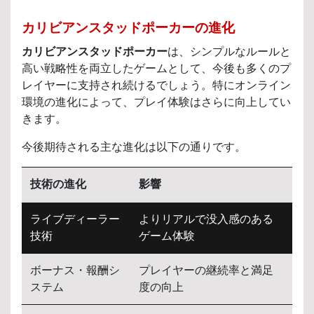
カリビアンスタッドポーカーの進化
カリビアンスタッドポーカー
は、シンプルなルールと
高い戦略性を両立したゲームとして、今後も多くのプ
レイヤーに支持され続けるでしょう。特にオンライン
環境の進化によって、プレイ体験はさらに向上してい
きます。
今後期待される主な進化は以下の通りです。
技術の進化
影響
ライブディーラー
よりリアルで没入感のある
技術
ゲーム体験
ボーナス・報酬シ
プレイヤーの継続率と満足
ステム
度の向上