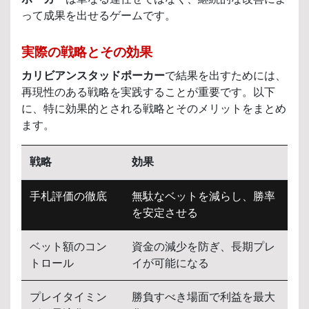
って成果を出せるゲームです。
実際の戦略とその効果
カリビアンスタッドポーカー
で結果を出すためには、
再現性のある戦略を実践することが重要です。以下
に、特に効果的とされる戦略とそのメリットをまとめ
ます。
戦略
効果
手札評価の徹底
無駄なベットを減らし、勝率
を安定させる
ベット額のコン
資金の減少を防ぎ、長期プレ
トロール
イが可能になる
プレイタイミン
勝負すべき場面で利益を最大