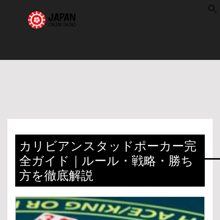
f
S
カリビアンスタッドポーカー完
全ガイド｜ルール・戦略・勝ち
方を徹底解説