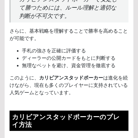
て勝つためには、ルール理解と適切な
判断が不可欠です。
さらに、基本戦略を理解することで勝率を高めること
が可能です。
手札の強さを正確に評価する
ディーラーの公開カードをもとに判断する
無理なベットを避け、資金管理を徹底する
このように、
カリビアンスタッドポーカー
は進化を続
けながら、現在も多くのプレイヤーに支持されている
人気ゲームとなっています。
カリビアンスタッドポーカーのプレ
イ方法