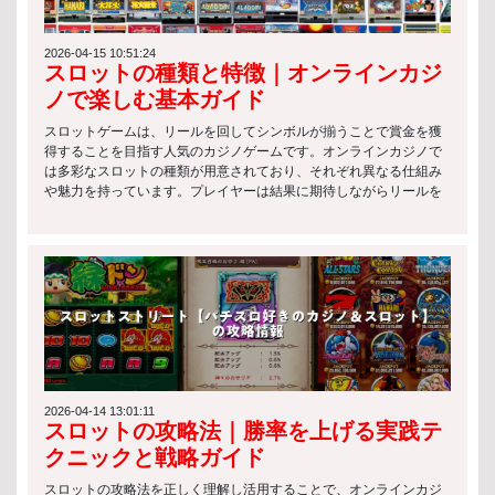
した上で楽しむゲーム」であることを意識することが重要です。 ス
ロットゲームの種類 クラシックスロット クラシックスロットは、最
もシンプルな構造を持つ伝統的なスロットゲームです。主に3リール
2026-04-15 10:51:24
スロットの種類と特徴｜オンラインカジ
構成で、初心者でも理解しやすいのが特徴です。 主な特徴は以下の
通りです： シンプルなルールで直感的にプレイ可能 フルーツやBAR
ノで楽しむ基本ガイド
などの基本シンボルが中心 配当は控えめだが、リスクも低い スロッ
トと法律の観点から見ても、こうした基本的なスロットは長年にわ
スロットゲームは、リールを回してシンボルが揃うことで賞金を獲
たり規制対象として安定的に運用されています。 ビデオスロット ビ
得することを目指す人気のカジノゲームです。オンラインカジノで
デオスロットは、現代的なグラフィックやアニメーションを活用し
は多彩なスロットの種類が用意されており、それぞれ異なる仕組み
た人気の高いタイプです。エンターテインメント性が非常に高く、
や魅力を持っています。プレイヤーは結果に期待しながらリールを
多くのオンラインカジノで主流となっています。 特徴は以下の通り
スピンさせ、手軽に運試しを楽しむことができます。 スロットの種
です： 複雑なボーナス機能やミニゲームを搭載 多数のペイラインで
類 オンラインカジノでは、さまざまなスロットの種類が提供されて
高い勝率設計が可能 テーマ性が豊かで没入感が高い スロットと法律
おり、それぞれ異なる特徴と楽しみ方があります。自分のプレイス
の観点では、これらのゲームもライセンス管理のもとで提供される
タイルに合ったスロットを選ぶことで、より満足度の高いゲーム体
必要があり、公正性の確保が重視されています。 プログレッシブジ
験が可能になります。ここでは代表的なスロットの種類について解
ャックポットスロット プログレッシブジャックポットスロットは、
説します。 クラシックスロット クラシックスロットは、伝統的な3
プレイヤーのベットが蓄積されて巨大な賞金プールを形成するタイ
リール構成を採用したシンプルなスロットの種類です。操作が分か
プです。一攫千金のチャンスがある一方で、リスクも高いのが特徴
りやすく、ルールも簡単なため、初心者に最適です。レトロなデザ
です。 主な特徴： プレイごとにジャックポットが増加 複数のプレ
インやシンプルな配当システムが特徴で、気軽に楽しめます。 ビデ
イヤーで賞金が共有される仕組み 高リスク・高リターンのゲーム性
オスロット ビデオスロットは、現代のオンラインカジノで最も人気
スロットと法律の枠組みでは、こうした高額賞金型ゲームは特に厳
のあるスロットの種類です。5リール以上を採用し、美しいグラフィ
2026-04-14 13:01:11
スロットの攻略法｜勝率を上げる実践テ
格な監督のもとで運営されることが一般的です。 日本のスロットマ
ックスやアニメーション、ストーリー性が魅力です。ボーナス機能
シンの規制 法律による制約 スロットと法律の観点から見ると、日本
も豊富で、プレイヤーを飽きさせない設計になっています。 プログ
クニックと戦略ガイド
では以下のような制約が設けられています： スロットマシンは原則
レッシブスロット プログレッシブスロットは、ジャックポットがプ
として特定の施設でのみ利用可能 賭博行為は法律で禁止されてお
レイヤーのベットによって増加し続けるスロットの種類です。一度
スロットの攻略法を正しく理解し活用することで、オンラインカジ