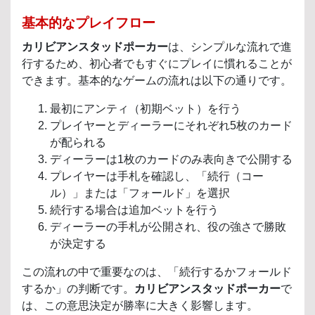
基本的なプレイフロー
カリビアンスタッドポーカー
は、シンプルな流れで進
行するため、初心者でもすぐにプレイに慣れることが
できます。基本的なゲームの流れは以下の通りです。
最初にアンティ（初期ベット）を行う
プレイヤーとディーラーにそれぞれ5枚のカード
が配られる
ディーラーは1枚のカードのみ表向きで公開する
プレイヤーは手札を確認し、「続行（コー
ル）」または「フォールド」を選択
続行する場合は追加ベットを行う
ディーラーの手札が公開され、役の強さで勝敗
が決定する
この流れの中で重要なのは、「続行するかフォールド
するか」の判断です。
カリビアンスタッドポーカー
で
は、この意思決定が勝率に大きく影響します。