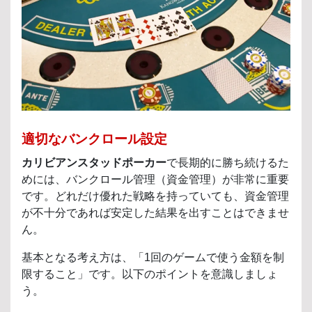
適切なバンクロール設定
カリビアンスタッドポーカー
で長期的に勝ち続けるた
めには、バンクロール管理（資金管理）が非常に重要
です。どれだけ優れた戦略を持っていても、資金管理
が不十分であれば安定した結果を出すことはできませ
ん。
基本となる考え方は、「1回のゲームで使う金額を制
限すること」です。以下のポイントを意識しましょ
う。