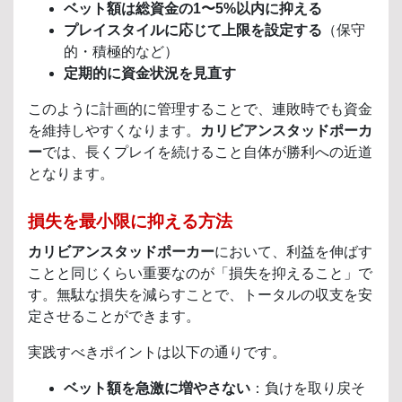
ベット額は総資金の1〜5%以内に抑える
プレイスタイルに応じて上限を設定する
（保守
的・積極的など）
定期的に資金状況を見直す
このように計画的に管理することで、連敗時でも資金
を維持しやすくなります。
カリビアンスタッドポーカ
ー
では、長くプレイを続けること自体が勝利への近道
となります。
損失を最小限に抑える方法
カリビアンスタッドポーカー
において、利益を伸ばす
ことと同じくらい重要なのが「損失を抑えること」で
す。無駄な損失を減らすことで、トータルの収支を安
定させることができます。
実践すべきポイントは以下の通りです。
ベット額を急激に増やさない
：負けを取り戻そ