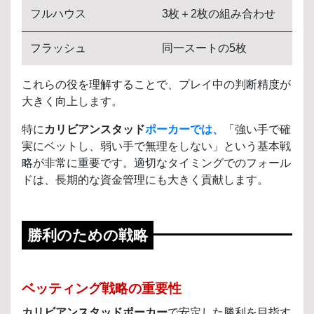
フルハウス
3枚＋2枚の組み合わせ
フラッシュ
同一スートの5枚
これらの役を理解することで、プレイ中の判断精度が
大きく向上します。
特に
カリビアンスタッド
ポーカー
では、
「強い手で確
実にベットし、弱い手で無理をしない」という基本戦
略が非常に重要です。適切なタイミングでのフォール
ドは、長期的な資金管理にも大きく貢献します。
勝利のための戦略
ベッティング戦略の重要性
カリビアンスタッドポーカー
で安定した勝利を目指す