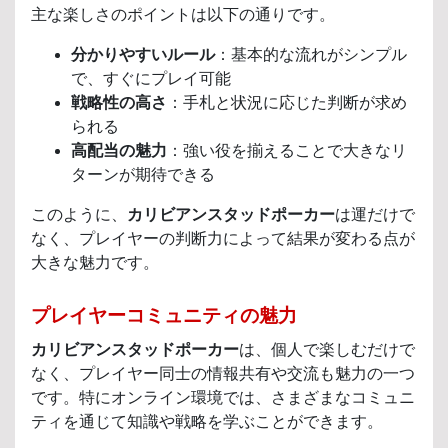
主な楽しさのポイントは以下の通りです。
分かりやすいルール
：基本的な流れがシンプル
で、すぐにプレイ可能
戦略性の高さ
：手札と状況に応じた判断が求め
られる
高配当の魅力
：強い役を揃えることで大きなリ
ターンが期待できる
このように、
カリビアンスタッドポーカー
は運だけで
なく、プレイヤーの判断力によって結果が変わる点が
大きな魅力です。
プレイヤーコミュニティの魅力
カリビアンスタッドポーカー
は、個人で楽しむだけで
なく、プレイヤー同士の情報共有や交流も魅力の一つ
です。特にオンライン環境では、さまざまなコミュニ
ティを通じて知識や戦略を学ぶことができます。