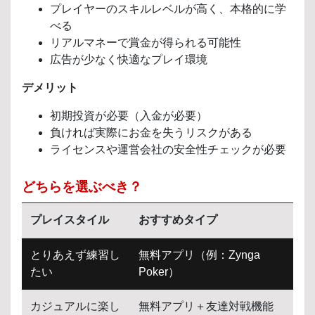
プレイヤーのスキルレベルが高く、本格的に学
べる
リアルマネーで賞金が得られる可能性
広告が少なく快適なプレイ環境
デメリット
初期投資が必要（入金が必要）
負ければ実際にお金を失うリスクがある
ライセンスや運営会社の安全性チェックが必要
どちらを選ぶべき？
プレイスタイル
おすすめタイプ
とりあえず練習し
無料アプリ（例：Zynga
たい
Poker）
カジュアルに楽し
無料アプリ＋友達対戦機能