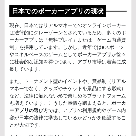
日本でのポーカーアプリの現状
現在、日本ではリアルマネーでのオンラインポーカー
は法律的にグレーゾーンとされているため、多くのポ
ーカーアプリは「無料プレイ」または「ゲーム内通貨
制」を採用しています。しかし、近年ではeスポーツ
やスキルベースのゲームとして
ポーカーアプリ
が徐々
に社会的な認知を得つつあり、アプリ市場は着実に成
長しています。
また、トーナメント型のイベントや、賞品制（リアル
マネーでなく、グッズやチケットを景品にする形式）
など、法律に触れない形で楽しめるプラットフォーム
も増えています。こうした事情を踏まえると、
ポーカ
ーアプリの選び方
では、アプリの利用規約やゲーム内
容が日本の法律に準拠しているかどうかを確認するこ
とが大切です。