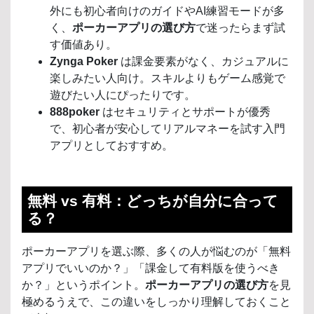
外にも初心者向けのガイドやAI練習モードが多
く、
ポーカーアプリの選び方
で迷ったらまず試
す価値あり。
Zynga Poker
は課金要素がなく、カジュアルに
楽しみたい人向け。スキルよりもゲーム感覚で
遊びたい人にぴったりです。
888poker
はセキュリティとサポートが優秀
で、初心者が安心してリアルマネーを試す入門
アプリとしておすすめ。
無料 vs 有料：どっちが自分に合って
る？
ポーカーアプリを選ぶ際、多くの人が悩むのが「無料
アプリでいいのか？」「課金して有料版を使うべき
か？」というポイント。
ポーカーアプリの選び方
を見
極めるうえで、この違いをしっかり理解しておくこと