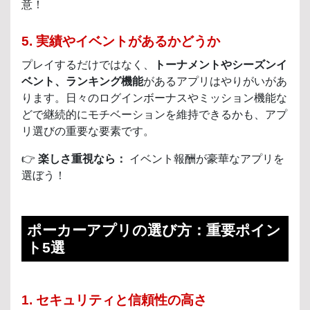
意！
5. 実績やイベントがあるかどうか
プレイするだけではなく、
トーナメントやシーズンイ
ベント、ランキング機能
があるアプリはやりがいがあ
ります。日々のログインボーナスやミッション機能な
どで継続的にモチベーションを維持できるかも、アプ
リ選びの重要な要素です。
👉
楽しさ重視なら：
イベント報酬が豪華なアプリを
選ぼう！
ポーカーアプリの選び方：重要ポイン
ト5選
1.
セキュリティと信頼性の高さ