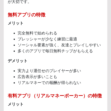
が大切です。
無料アプリの特徴
メリット
完全無料で始められる
プレッシャーが少なく練習に最適
ソーシャル要素が強く、友達とプレイしやすい
多くのアプリで毎日無料チップがもらえる
デメリット
実力より運任せのプレイヤーが多い
広告表示が多いことも
リアルマネーでの報酬が得られない
有料アプリ（リアルマネーポーカー）の特徴
メリット