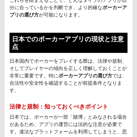
これらを踏まえることで、どんなタイプのアプリが自
分に合っているかを判断でき、より的確な
ポーカーア
プリの選び方
が可能になります。
日本でのポーカーアプリの現状と注意
点
日本国内でポーカーをプレイする際は、法律や規制、
そしてプレイヤーの傾向を正しく理解しておくことが
非常に重要です。特に
ポーカーアプリの選び方
では、
合法性や安全性を確認することが前提条件となりま
す。
法律と規制：知っておくべきポイント
日本では、ポーカーが一部「賭博」とみなされる場合
があるため、アプリの運営には法的な注意が必要で
す。違法なプラットフォームを利用してしまうと、思