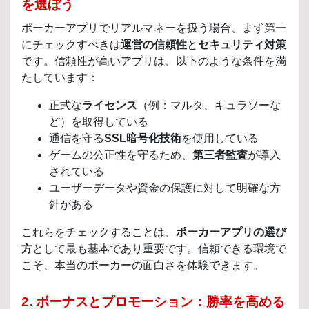
を選ぼう
ポーカーアプリでリアルマネーを扱う場合、まず第一
にチェックすべきは
運営の信頼性
と
セキュリティ対策
です。信頼性が高いアプリは、以下のような条件を満
たしています：
正式な
ライセンス
（例：マルタ、キュラソーな
ど）を取得している
通信を守る
SSL暗号化技術
を使用している
ゲームの公正性を守るため、
第三者監査
が導入
されている
ユーザーデータや資金の保護に対して明確な方
針がある
これらをチェックすることは、
ポーカーアプリの選び
方
として最も基本であり重要です。信頼できる環境で
こそ、本当のポーカーの面白さを体験できます。
2. ボーナスとプロモーション：勝率を高める