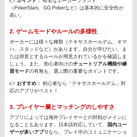
👉
ポイント：
有名なポーカーブランド
（PokerStars、GG Pokerなど）は基本的に安全性が
高い。
2. ゲームモードやルールの多様性
ポーカーには様々な種類（テキサスホールデム、オマ
ハ、スタッドなど）があります。自分が学びたい、ま
たは得意とするルールが用意されているかを確認しま
しょう。また、初心者向けの
チュートリアル機能や練
習モード
の有無も、選ぶ際の重要なポイントです。
👉
おすすめ：
初心者なら「テキサスホールデム」対
応のアプリがベスト！
3. プレイヤー層とマッチングのしやすさ
アプリによっては海外プレイヤーとの対戦がメインに
なることもあります。日本語対応していて、
国内ユー
ザーが多いアプリ
なら、プレイ中のコミュニケーショ