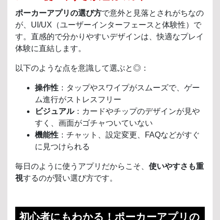
ポーカーアプリの選び方
で意外と見落とされがちなの
が、UI/UX（ユーザーインターフェースと体験性）で
す。直感的で分かりやすいデザインは、快適なプレイ
体験に直結します。
以下のような点を意識して選ぶと◎：
操作性
：タップやスワイプがスムーズで、ゲー
ム進行がストレスフリー
ビジュアル
：カードやチップのデザインが見や
すく、画面がゴチャついていない
機能性
：チャット、設定変更、FAQなどがすぐ
に見つけられる
毎日のように使うアプリだからこそ、
使いやすさも重
視
するのが賢い選び方です。
初心者にもわかる！ポーカーアプリの