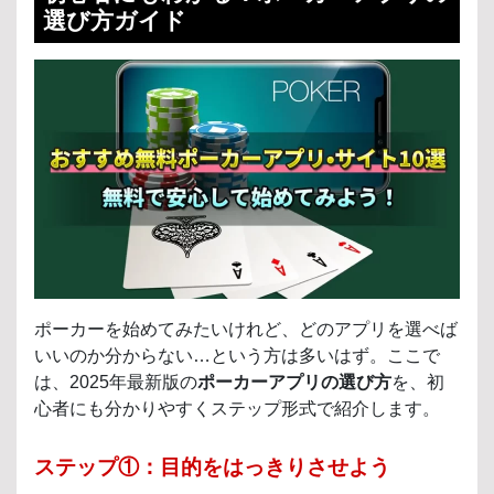
選び方ガイド
ポーカーを始めてみたいけれど、どのアプリを選べば
いいのか分からない…という方は多いはず。ここで
は、2025年最新版の
ポーカーアプリの選び方
を、初
心者にも分かりやすくステップ形式で紹介します。
ステップ①：目的をはっきりさせよう