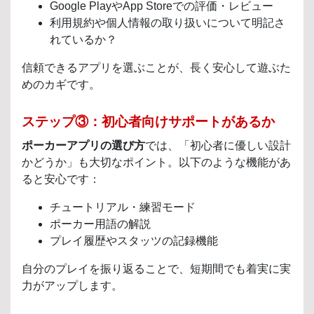
Google PlayやApp Storeでの評価・レビュー
利用規約や個人情報の取り扱いについて明記さ
れているか？
信頼できるアプリを選ぶことが、長く安心して遊ぶた
めのカギです。
ステップ③：初心者向けサポートがあるか
ポーカーアプリの選び方
では、「初心者に優しい設計
かどうか」も大切なポイント。以下のような機能があ
ると安心です：
チュートリアル・練習モード
ポーカー用語の解説
プレイ履歴やスタッツの記録機能
自分のプレイを振り返ることで、短期間でも着実に実
力がアップします。