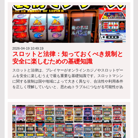
2026-04-19 10:49:19
スロットと法律：知っておくべき規制と
安全に楽しむための基礎知識
スロットと法律は、プレイヤーがオンラインカジノやスロットゲー
ムを安全に楽しむうえで最も重要な基礎知識です。スロットマシン
に関する規制は国や地域によって大きく異なり、合法性や利用条件
を正しく理解していないと、思わぬトラブルにつながる可能性があ
ります。 特にオンライン環境では、サービス提供側のライセンス有
無や運営国の法律が関係するため、スロットと法律の基本を押さえ
ておくことが欠かせません。 以下は、スロットに関する代表的な法
律上のポイントです： スロットマシンの運営には、各国の規制当局
によるライセンス取得が必要 違法に設置・提供されているスロット
の利用には罰則が科される場合がある 年齢制限や本人確認など、プ
レイヤー保護のためのルールが設けられている このようにスロット
と法律は密接に関係しており、単なる娯楽ではなく「ルールを理解
した上で楽しむゲーム」であることを意識することが重要です。 ス