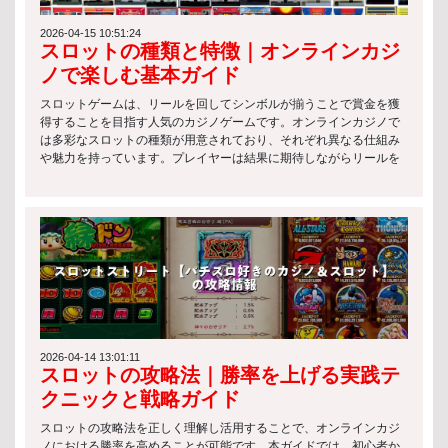
ロットゲームの種類 クラシックスロット クラシックスロットは、最
もシンプルな構造を持つ伝統的なスロットゲームです。主に3リール
2026-04-15 10:51:24
スロットの種類と特徴｜オンラインカジ
構成で、初心者でも理解しやすいのが特徴です。 主な特徴は以下の
通りです： シンプルなルールで直感的にプレイ可能 フルーツやBAR
ノで楽しむ基本ガイド
などの基本シンボルが中心 配当は控えめだが、リスクも低い スロッ
トと法律の観点から見ても、こうした基本的なスロットは長年にわ
スロットゲームは、リールを回してシンボルが揃うことで賞金を獲
たり規制対象として安定的に運用されています。 ビデオスロット ビ
得することを目指す人気のカジノゲームです。オンラインカジノで
デオスロットは、現代的なグラフィックやアニメーションを活用し
は多彩なスロットの種類が用意されており、それぞれ異なる仕組み
た人気の高いタイプです。エンターテインメント性が非常に高く、
や魅力を持っています。プレイヤーは結果に期待しながらリールを
多くのオンラインカジノで主流となっています。 特徴は以下の通り
スピンさせ、手軽に運試しを楽しむことができます。 スロットの種
です： 複雑なボーナス機能やミニゲームを搭載 多数のペイラインで
類 オンラインカジノでは、さまざまなスロットの種類が提供されて
高い勝率設計が可能 テーマ性が豊かで没入感が高い スロットと法律
おり、それぞれ異なる特徴と楽しみ方があります。自分のプレイス
の観点では、これらのゲームもライセンス管理のもとで提供される
タイルに合ったスロットを選ぶことで、より満足度の高いゲーム体
必要があり、公正性の確保が重視されています。 プログレッシブジ
験が可能になります。ここでは代表的なスロットの種類について解
ャックポットスロット プログレッシブジャックポットスロットは、
説します。 クラシックスロット クラシックスロットは、伝統的な3
プレイヤーのベットが蓄積されて巨大な賞金プールを形成するタイ
リール構成を採用したシンプルなスロットの種類です。操作が分か
プです。一攫千金のチャンスがある一方で、リスクも高いのが特徴
りやすく、ルールも簡単なため、初心者に最適です。レトロなデザ
です。 主な特徴： プレイごとにジャックポットが増加 複数のプレ
インやシンプルな配当システムが特徴で、気軽に楽しめます。 ビデ
イヤーで賞金が共有される仕組み 高リスク・高リターンのゲーム性
オスロット ビデオスロットは、現代のオンラインカジノで最も人気
スロットと法律の枠組みでは、こうした高額賞金型ゲームは特に厳
のあるスロットの種類です。5リール以上を採用し、美しいグラフィ
2026-04-14 13:01:11
スロットの攻略法｜勝率を上げる実践テ
格な監督のもとで運営されることが一般的です。 日本のスロットマ
ックスやアニメーション、ストーリー性が魅力です。ボーナス機能
シンの規制 法律による制約 スロットと法律の観点から見ると、日本
も豊富で、プレイヤーを飽きさせない設計になっています。 プログ
クニックと戦略ガイド
では以下のような制約が設けられています： スロットマシンは原則
レッシブスロット プログレッシブスロットは、ジャックポットがプ
として特定の施設でのみ利用可能 賭博行為は法律で禁止されてお
レイヤーのベットによって増加し続けるスロットの種類です。一度
スロットの攻略法を正しく理解し活用することで、オンラインカジ
り、例外的に認められた環境のみ合法 運営には厳格な基準と行政の
の当選で非常に高額な賞金を獲得できる可能性があり、多くのプレ
ノにおける勝率を高めることが可能です。本ガイドでは、初心者か