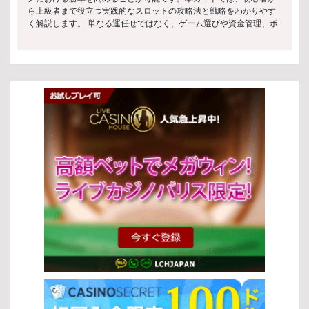
監督が必要 このように、日本ではスロットと法律が密接に結びつい
イヤーに人気があります。夢のある一攫千金を狙いたい方におすす
ら上級者まで役立つ実践的なスロットの攻略法と戦略をわかりやす
ており、自由なプレイ環境は限定されています。 許可されたカジノ
めです。 スロットの遊び方 ベットの設定 スロットをプレイする際
く解説します。 単なる運任せではなく、ゲーム選びや資金管理、ボ
と施設 現在日本では、スロットマシンを設置できる施設は限られて
の最初のステップはベットの設定です。各スロットの種類によって
ーナスの使い方といった重要なポイントを押さえることで、より安
おり、主に以下が対象となります： 統合型リゾート（IR）として認
ベット額やライン数が異なるため、自分の予算に合った設定を選ぶ
定したプレイが実現できます。 以下では、効果的なスロットの攻略
可されたカジノ施設 法律に準拠したパチンコ・パチスロ施設 これら
ことが重要です。 ミニマムベット: 少額でプレイできるため、初心
法としてすぐに実践できるテクニックとヒントを紹介します。これ
の施設は観光振興や地域経済の活性化を目的としており、スロット
者や長時間楽しみたい方に最適です。 マキシマムベット: 高額ベッ
らを活用しながら、楽しみつつ勝利のチャンスを広げていきましょ
と法律の枠組みの中で運営が厳しく管理されています。 未成年者の
トにより、大きなリターンを狙える可能性があります。 カスタムベ
う。 スロットゲームとは スロットゲームの定義 スロットゲーム
アクセス制限 スロットと法律では、未成年者保護も重要な要素で
ット: 自分で金額を調整できる柔軟な設定が可能です。 スピンの開
は、プレイヤーがレバーやボタンを操作して回転するリール上のシ
す。 多くの施設で18歳または20歳未満の入場が禁止 入場時には厳
始 ベットを設定した後は、リールを回してゲームを進めます。ほと
ンボルを揃えることを目的としたカジノゲームです。シンプルなル
格な本人確認が実施される ギャンブル依存防止のための啓発活動も
んどのスロットの種類では、直感的な操作で簡単にスピンを開始で
ールと運の要素が特徴ですが、スロットの攻略法を理解すること
行われている このような仕組みにより、スロットと法律は安全性と
きます。 スピンボタン: ボタンを押すことでリールが回転し、結果
で、より効率的なプレイを目指すことができます。初心者でも始め
社会的責任を両立させています。 スロットゲームのプレイ方法 基本
が表示されます。 オートプレイ: 一定回数自動でスピンを行う機能
やすく、多くのプレイヤーに親しまれています。 スロットゲームの
的なプレイ手順 スロットゲームの基本的な流れは非常にシンプルで
で、効率よくプレイできます。 ボーナス機能の活用 多くのスロット
種類 スロットにはさまざまな種類があり、それぞれ異なる特徴を持
す。以下の手順で進めます： 好みのスロットマシンを選択する ベッ
の種類には、ゲームをより有利に進めるためのボーナス機能が搭載
っています。スロットの攻略法を実践するためには、これらの違い
ト金額を設定する 「スピン」ボタンを押してリールを回す 結果に応
されています。これらを理解して活用することで、獲得できる報酬
を理解することが重要です。 クラシックスロット：伝統的な3リー
じて配当を受け取る この基本操作を理解することで、スロットと法
を増やすチャンスが広がります。 フリースピン: 無料でスピンでき
ル形式で、シンプルなゲーム性が特徴 ビデオスロット：5リール以
律の安全な環境の中で安心してプレイを始めることができます。
る機能で、追加の勝利チャンスを得られます。 マルチプライヤー:
上で多彩な演出やボーナス機能を搭載 プログレッシブジャックポッ
[…]
配当を倍増させる機能で、高額当選を狙えます。 ボーナスラウンド:
ト：プレイごとに賞金が増加し、大きな当たりが狙える 3Dスロッ
特別なゲームモードで、通常よりも大きな報酬が期待できます。 こ
ト：高品質なグラフィックと没入感のある演出が魅力 オンラインス
れらの基本操作と機能を理解することで、さまざまなスロットの種
ロットとランドカジノの違い オンラインスロットとランドカジノに
類をより深く楽しむことができるでしょう。自分のスタイルに合っ
は、それぞれ異なるメリットがあります。スロットの攻略法を活か
たプレイ方法を見つけて、効率よくゲームを進めてください。 人気
すには、自分に合った環境を選ぶことも重要です。 特徴 オンライン
のスロットゲーム 代表的なゲームタイトル 特に人気の高いスロット
スロット ランドカジノ アクセス いつでもどこでもプレイ可能 特定
ゲームには、以下のようなタイトルがあります。 スターライトプリ
の場所でプレイ ボーナス 豊富な特典やプロモーション 基本的に特
ンセス：幻想的な世界観と高いボーナス性能が魅力のスロットの種
典は少ない 環境 自宅など快適な環境 リアルなカジノ体験 スロット