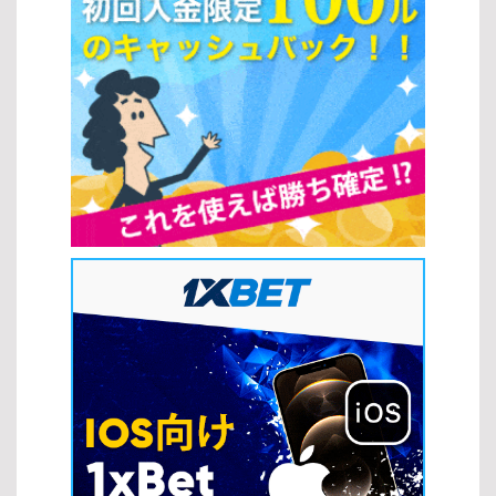
類です。 フルーツパーティー：シンプルで分かりやすく、初心者に
の攻略法を正しく理解し、ゲームの種類やプレイ環境を選択するこ
もおすすめのスロットです。 バトルオブザグッズ：戦士や冒険をテ
とで、自分に最適なスタイルで楽しみながら勝率向上を目指すこと
ーマにした、演出が豊富なスロットとして人気があります。 ゲーム
ができます。 スロットの人気の理由 簡単なプレイ方法 スロットは
プロバイダーの紹介 さまざまなスロットの種類を提供している開発
シンプルな操作性が魅力で、多くのプレイヤーに支持されていま
会社にも注目することで、より質の高いゲームを楽しめます。
す。複雑なルールを覚える必要がなく、初心者でもすぐに楽しめる
Microgaming：業界を代表するプロバイダーで、多彩なスロットの
点が特徴です。また、スロットの攻略法を理解することで、より効
種類を展開しています。 NetEnt：革新的な機能と高品質なデザイン
率的にゲームを進めることも可能になります。 ルールがシンプルで
で知られています。 Play’n GO：モバイル対応に優れ、遊びやすい
直感的にプレイできる すぐにゲームを開始できる手軽さ フリースピ
スロットの種類が豊富です。 新作スロットゲームのトレンド 近年の
ンやボーナス機能など追加要素が豊富 ジャックポットの魅力 スロッ
スロットの種類には、最新技術を活用したトレンドが反映されてい
トの大きな魅力の一つがジャックポットです。高額賞金を狙える点
ます。 ビデオスロットの進化：ストーリー性のある演出が強化され
が、多くのプレイヤーを惹きつけています。スロットの攻略法を活
ています。 ボーナス機能の多様化：インタラクティブな要素が増え
用しながらプレイすることで、こうしたチャンスをより効果的に狙
ています。 モバイル最適化：スマートフォンで快適に遊べる設計が
うことができます。 一度の当たりで大きな賞金を獲得できる可能性
主流です。 このように、人気タイトルやトレンドを把握すること
がある スピンごとの緊張感と期待感が楽しめる テーマとビジュアル
で、自分に最適なスロットの種類を見つけやすくなります。最新の
の多様性 現代のスロットは多彩なテーマや高品質なグラフィックが
ゲームもチェックしながら、より充実したオンラインカジノ体験を
特徴で、ゲーム体験をより魅力的にしています。スロットの攻略法
楽しみましょう。 スロット戦略 オンラインカジノでさまざまなスロ
だけでなく、自分の好みに合ったテーマを選ぶことで、長く楽しむ
ットの種類をプレイする際には、基本的な戦略を理解しておくこと
ことができます。 映画やアニメなど多様なテーマが用意されている
が重要です。適切な戦略を取り入れることで、リスクを抑えながら
視覚的に優れたグラフィックと演出 ストーリー性のあるゲームで没
効率よく楽しむことができます。 マックスベット戦略 マックスベッ
入感が高い このように、スロットは手軽さと高いエンターテインメ
ト戦略は、最大ベットを行うことで高額配当やジャックポットを狙
ント性を兼ね備えており、スロットの攻略法を取り入れることで、
うプレイ方法です。特に一部のスロットの種類では、最大ベット時
さらに充実したプレイ体験を得ることができます。 スロットの攻略
のみジャックポット獲得の資格が得られる場合があります。 […]
法 スロットの攻略法を実践することで、単なる運任せではなく、よ
り戦略的に勝率を高めることが可能になります。ここでは、初心者