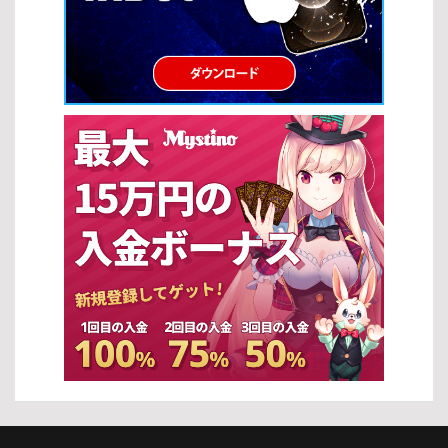
から上級者まで活用できる基本的なスロットの攻略法を紹介しま
す。 ベット額の最適化 スロットの攻略法の基本は、適切なベット額
を設定することです。資金に見合った賭け方をすることで、長く安
定したプレイを続けることができます。 自分の資金に合った無理の
ないベット額を設定する ベット額を一定に保ち、リスクをコントロ
ールする 一時的な勝敗に左右されず、冷静に判断する プレイするス
ロットの選択 スロットの攻略法では、ゲーム選びも非常に重要で
す。適切なスロットを選ぶことで、期待値を高めることができま
す。 RTP（還元率）が高いスロットを優先的に選ぶ フリースピンや
ボーナス機能が充実した機種を選択する 自分の好みやプレイスタイ
ルに合ったテーマを選ぶ […]