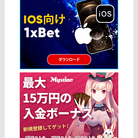
が重要です。適切な戦略を取り入れることで、リスクを抑えながら
視覚的に優れたグラフィックと演出 ストーリー性のあるゲームで没
効率よく楽しむことができます。 マックスベット戦略 マックスベッ
入感が高い このように、スロットは手軽さと高いエンターテインメ
ト戦略は、最大ベットを行うことで高額配当やジャックポットを狙
ント性を兼ね備えており、スロットの攻略法を取り入れることで、
うプレイ方法です。特に一部のスロットの種類では、最大ベット時
さらに充実したプレイ体験を得ることができます。 スロットの攻略
のみジャックポット獲得の資格が得られる場合があります。 […]
法 スロットの攻略法を実践することで、単なる運任せではなく、よ
り戦略的に勝率を高めることが可能になります。ここでは、初心者
から上級者まで活用できる基本的なスロットの攻略法を紹介しま
す。 ベット額の最適化 スロットの攻略法の基本は、適切なベット額
を設定することです。資金に見合った賭け方をすることで、長く安
定したプレイを続けることができます。 自分の資金に合った無理の
ないベット額を設定する ベット額を一定に保ち、リスクをコントロ
ールする 一時的な勝敗に左右されず、冷静に判断する プレイするス
ロットの選択 スロットの攻略法では、ゲーム選びも非常に重要で
す。適切なスロットを選ぶことで、期待値を高めることができま
す。 RTP（還元率）が高いスロットを優先的に選ぶ フリースピンや
ボーナス機能が充実した機種を選択する 自分の好みやプレイスタイ
ルに合ったテーマを選ぶ […]