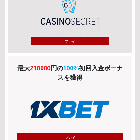
プレイ
最大
210000
円の
100%
初回入金ボーナ
スを獲得
プレイ