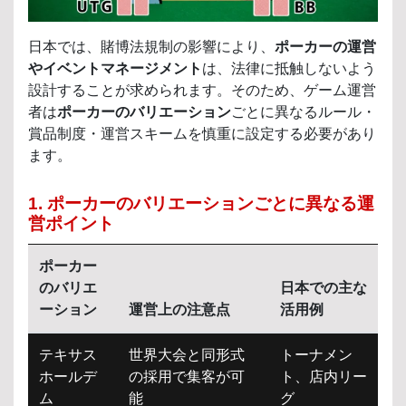
日本では、賭博法規制の影響により、
ポーカーの運営
やイベントマネージメント
は、法律に抵触しないよう
設計することが求められます。そのため、ゲーム運営
者は
ポーカーのバリエーション
ごとに異なるルール・
賞品制度・運営スキームを慎重に設定する必要があり
ます。
1. ポーカーのバリエーションごとに異なる運
営ポイント
ポーカー
のバリエ
日本での主な
ーション
運営上の注意点
活用例
テキサス
世界大会と同形式
トーナメン
ホールデ
の採用で集客が可
ト、店内リー
ム
能
グ