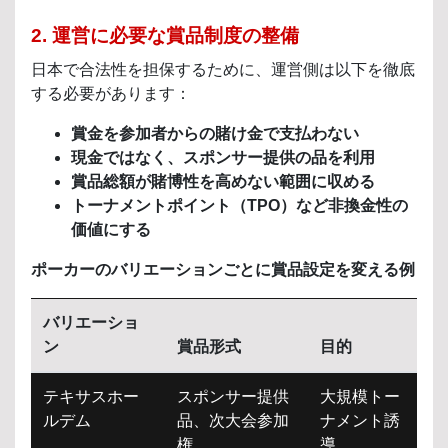
2. 運営に必要な賞品制度の整備
日本で合法性を担保するために、運営側は以下を徹底
する必要があります：
賞金を参加者からの賭け金で支払わない
現金ではなく、スポンサー提供の品を利用
賞品総額が賭博性を高めない範囲に収める
トーナメントポイント（TPO）など非換金性の
価値にする
ポーカーのバリエーションごとに賞品設定を変える例
バリエーショ
ン
賞品形式
目的
テキサスホー
スポンサー提供
大規模トー
ルデム
品、次大会参加
ナメント誘
権
導