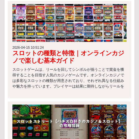
ておくことが欠かせません。 以下は、スロットに関する代表的な法
律上のポイントです： スロットマシンの運営には、各国の規制当局
によるライセンス取得が必要 違法に設置・提供されているスロット
の利用には罰則が科される場合がある 年齢制限や本人確認など、プ
レイヤー保護のためのルールが設けられている このようにスロット
と法律は密接に関係しており、単なる娯楽ではなく「ルールを理解
した上で楽しむゲーム」であることを意識することが重要です。 ス
ロットゲームの種類 クラシックスロット クラシックスロットは、最
もシンプルな構造を持つ伝統的なスロットゲームです。主に3リール
2026-04-15 10:51:24
スロットの種類と特徴｜オンラインカジ
構成で、初心者でも理解しやすいのが特徴です。 主な特徴は以下の
通りです： シンプルなルールで直感的にプレイ可能 フルーツやBAR
ノで楽しむ基本ガイド
などの基本シンボルが中心 配当は控えめだが、リスクも低い スロッ
トと法律の観点から見ても、こうした基本的なスロットは長年にわ
スロットゲームは、リールを回してシンボルが揃うことで賞金を獲
たり規制対象として安定的に運用されています。 ビデオスロット ビ
得することを目指す人気のカジノゲームです。オンラインカジノで
デオスロットは、現代的なグラフィックやアニメーションを活用し
は多彩なスロットの種類が用意されており、それぞれ異なる仕組み
た人気の高いタイプです。エンターテインメント性が非常に高く、
や魅力を持っています。プレイヤーは結果に期待しながらリールを
多くのオンラインカジノで主流となっています。 特徴は以下の通り
スピンさせ、手軽に運試しを楽しむことができます。 スロットの種
です： 複雑なボーナス機能やミニゲームを搭載 多数のペイラインで
類 オンラインカジノでは、さまざまなスロットの種類が提供されて
高い勝率設計が可能 テーマ性が豊かで没入感が高い スロットと法律
おり、それぞれ異なる特徴と楽しみ方があります。自分のプレイス
の観点では、これらのゲームもライセンス管理のもとで提供される
タイルに合ったスロットを選ぶことで、より満足度の高いゲーム体
必要があり、公正性の確保が重視されています。 プログレッシブジ
験が可能になります。ここでは代表的なスロットの種類について解
ャックポットスロット プログレッシブジャックポットスロットは、
説します。 クラシックスロット クラシックスロットは、伝統的な3
プレイヤーのベットが蓄積されて巨大な賞金プールを形成するタイ
リール構成を採用したシンプルなスロットの種類です。操作が分か
プです。一攫千金のチャンスがある一方で、リスクも高いのが特徴
りやすく、ルールも簡単なため、初心者に最適です。レトロなデザ
です。 主な特徴： プレイごとにジャックポットが増加 複数のプレ
インやシンプルな配当システムが特徴で、気軽に楽しめます。 ビデ