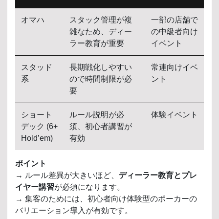
オマハ
スタック管理が複
一部の店舗で
雑なため、ディー
の中級者向け
ラー教育が重要
イベント
スタッド
長期戦化しやすい
常連向けイベ
系
ので時間制限が必
ント
要
ショート
ルール説明が必
体験イベント
デック (6+
須、初心者講習が
Hold’em)
有効
ポイント
→ ルール差異が大きいほど、
ディーラー教育とプレ
イヤー講習
が必須になります。
→ 集客のためには、初心者向け体験型のポーカーの
バリエーション導入が有効です。