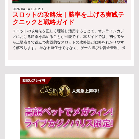
イヤーで賞金が共有される仕組み 高リスク・高リターンのゲーム性
オスロット ビデオスロットは、現代のオンラインカジノで最も人気
スロットと法律の枠組みでは、こうした高額賞金型ゲームは特に厳
のあるスロットの種類です。5リール以上を採用し、美しいグラフィ
2026-04-14 13:01:11
スロットの攻略法｜勝率を上げる実践テ
格な監督のもとで運営されることが一般的です。 日本のスロットマ
ックスやアニメーション、ストーリー性が魅力です。ボーナス機能
シンの規制 法律による制約 スロットと法律の観点から見ると、日本
も豊富で、プレイヤーを飽きさせない設計になっています。 プログ
クニックと戦略ガイド
では以下のような制約が設けられています： スロットマシンは原則
レッシブスロット プログレッシブスロットは、ジャックポットがプ
として特定の施設でのみ利用可能 賭博行為は法律で禁止されてお
レイヤーのベットによって増加し続けるスロットの種類です。一度
スロットの攻略法を正しく理解し活用することで、オンラインカジ
り、例外的に認められた環境のみ合法 運営には厳格な基準と行政の
の当選で非常に高額な賞金を獲得できる可能性があり、多くのプレ
ノにおける勝率を高めることが可能です。本ガイドでは、初心者か
監督が必要 このように、日本ではスロットと法律が密接に結びつい
イヤーに人気があります。夢のある一攫千金を狙いたい方におすす
ら上級者まで役立つ実践的なスロットの攻略法と戦略をわかりやす
ており、自由なプレイ環境は限定されています。 許可されたカジノ
めです。 スロットの遊び方 ベットの設定 スロットをプレイする際
く解説します。 単なる運任せではなく、ゲーム選びや資金管理、ボ
と施設 現在日本では、スロットマシンを設置できる施設は限られて
の最初のステップはベットの設定です。各スロットの種類によって
ーナスの使い方といった重要なポイントを押さえることで、より安
おり、主に以下が対象となります： 統合型リゾート（IR）として認
ベット額やライン数が異なるため、自分の予算に合った設定を選ぶ
定したプレイが実現できます。 以下では、効果的なスロットの攻略
可されたカジノ施設 法律に準拠したパチンコ・パチスロ施設 これら
ことが重要です。 ミニマムベット: 少額でプレイできるため、初心
法としてすぐに実践できるテクニックとヒントを紹介します。これ
の施設は観光振興や地域経済の活性化を目的としており、スロット
者や長時間楽しみたい方に最適です。 マキシマムベット: 高額ベッ
らを活用しながら、楽しみつつ勝利のチャンスを広げていきましょ
と法律の枠組みの中で運営が厳しく管理されています。 未成年者の
トにより、大きなリターンを狙える可能性があります。 カスタムベ
う。 スロットゲームとは スロットゲームの定義 スロットゲーム
アクセス制限 スロットと法律では、未成年者保護も重要な要素で
ット: 自分で金額を調整できる柔軟な設定が可能です。 スピンの開
は、プレイヤーがレバーやボタンを操作して回転するリール上のシ
す。 多くの施設で18歳または20歳未満の入場が禁止 入場時には厳
始 ベットを設定した後は、リールを回してゲームを進めます。ほと
ンボルを揃えることを目的としたカジノゲームです。シンプルなル
格な本人確認が実施される ギャンブル依存防止のための啓発活動も
んどのスロットの種類では、直感的な操作で簡単にスピンを開始で
ールと運の要素が特徴ですが、スロットの攻略法を理解すること
行われている このような仕組みにより、スロットと法律は安全性と
きます。 スピンボタン: ボタンを押すことでリールが回転し、結果
で、より効率的なプレイを目指すことができます。初心者でも始め
社会的責任を両立させています。 スロットゲームのプレイ方法 基本
が表示されます。 オートプレイ: 一定回数自動でスピンを行う機能
やすく、多くのプレイヤーに親しまれています。 スロットゲームの
的なプレイ手順 スロットゲームの基本的な流れは非常にシンプルで
で、効率よくプレイできます。 ボーナス機能の活用 多くのスロット
種類 スロットにはさまざまな種類があり、それぞれ異なる特徴を持
す。以下の手順で進めます： 好みのスロットマシンを選択する ベッ
の種類には、ゲームをより有利に進めるためのボーナス機能が搭載
っています。スロットの攻略法を実践するためには、これらの違い
ト金額を設定する 「スピン」ボタンを押してリールを回す 結果に応
されています。これらを理解して活用することで、獲得できる報酬
を理解することが重要です。 クラシックスロット：伝統的な3リー
じて配当を受け取る この基本操作を理解することで、スロットと法
を増やすチャンスが広がります。 フリースピン: 無料でスピンでき
ル形式で、シンプルなゲーム性が特徴 ビデオスロット：5リール以
律の安全な環境の中で安心してプレイを始めることができます。
る機能で、追加の勝利チャンスを得られます。 マルチプライヤー:
上で多彩な演出やボーナス機能を搭載 プログレッシブジャックポッ
[…]
配当を倍増させる機能で、高額当選を狙えます。 ボーナスラウンド:
ト：プレイごとに賞金が増加し、大きな当たりが狙える 3Dスロッ