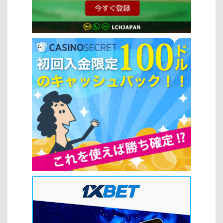
特別なゲームモードで、通常よりも大きな報酬が期待できます。 こ
ト：高品質なグラフィックと没入感のある演出が魅力 オンラインス
れらの基本操作と機能を理解することで、さまざまなスロットの種
ロットとランドカジノの違い オンラインスロットとランドカジノに
類をより深く楽しむことができるでしょう。自分のスタイルに合っ
は、それぞれ異なるメリットがあります。スロットの攻略法を活か
たプレイ方法を見つけて、効率よくゲームを進めてください。 人気
すには、自分に合った環境を選ぶことも重要です。 特徴 オンライン
のスロットゲーム 代表的なゲームタイトル 特に人気の高いスロット
スロット ランドカジノ アクセス いつでもどこでもプレイ可能 特定
ゲームには、以下のようなタイトルがあります。 スターライトプリ
の場所でプレイ ボーナス 豊富な特典やプロモーション 基本的に特
ンセス：幻想的な世界観と高いボーナス性能が魅力のスロットの種
典は少ない 環境 自宅など快適な環境 リアルなカジノ体験 スロット
類です。 フルーツパーティー：シンプルで分かりやすく、初心者に
の攻略法を正しく理解し、ゲームの種類やプレイ環境を選択するこ
もおすすめのスロットです。 バトルオブザグッズ：戦士や冒険をテ
とで、自分に最適なスタイルで楽しみながら勝率向上を目指すこと
ーマにした、演出が豊富なスロットとして人気があります。 ゲーム
ができます。 スロットの人気の理由 簡単なプレイ方法 スロットは
プロバイダーの紹介 さまざまなスロットの種類を提供している開発
シンプルな操作性が魅力で、多くのプレイヤーに支持されていま
会社にも注目することで、より質の高いゲームを楽しめます。
す。複雑なルールを覚える必要がなく、初心者でもすぐに楽しめる
Microgaming：業界を代表するプロバイダーで、多彩なスロットの
点が特徴です。また、スロットの攻略法を理解することで、より効
種類を展開しています。 NetEnt：革新的な機能と高品質なデザイン
率的にゲームを進めることも可能になります。 ルールがシンプルで
で知られています。 Play’n GO：モバイル対応に優れ、遊びやすい
直感的にプレイできる すぐにゲームを開始できる手軽さ フリースピ
スロットの種類が豊富です。 新作スロットゲームのトレンド 近年の
ンやボーナス機能など追加要素が豊富 ジャックポットの魅力 スロッ
スロットの種類には、最新技術を活用したトレンドが反映されてい
トの大きな魅力の一つがジャックポットです。高額賞金を狙える点
ます。 ビデオスロットの進化：ストーリー性のある演出が強化され
が、多くのプレイヤーを惹きつけています。スロットの攻略法を活
ています。 ボーナス機能の多様化：インタラクティブな要素が増え
用しながらプレイすることで、こうしたチャンスをより効果的に狙
ています。 モバイル最適化：スマートフォンで快適に遊べる設計が
うことができます。 一度の当たりで大きな賞金を獲得できる可能性
主流です。 このように、人気タイトルやトレンドを把握すること
がある スピンごとの緊張感と期待感が楽しめる テーマとビジュアル
で、自分に最適なスロットの種類を見つけやすくなります。最新の
の多様性 現代のスロットは多彩なテーマや高品質なグラフィックが
ゲームもチェックしながら、より充実したオンラインカジノ体験を
特徴で、ゲーム体験をより魅力的にしています。スロットの攻略法
楽しみましょう。 スロット戦略 オンラインカジノでさまざまなスロ
だけでなく、自分の好みに合ったテーマを選ぶことで、長く楽しむ
ットの種類をプレイする際には、基本的な戦略を理解しておくこと
ことができます。 映画やアニメなど多様なテーマが用意されている