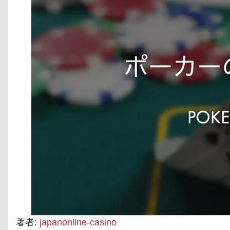
著者:
japanonline-casino