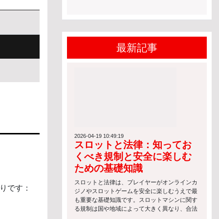
最新記事
2026-04-19 10:49:19
スロットと法律：知ってお
くべき規制と安全に楽しむ
ための基礎知識
スロットと法律は、プレイヤーがオンラインカ
りです：
ジノやスロットゲームを安全に楽しむうえで最
も重要な基礎知識です。スロットマシンに関す
る規制は国や地域によって大きく異なり、合法
性や利用条件を正しく理解していないと、思わ