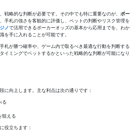
、戦略的な判断が必要です。その中でも特に重要なのが、
ポー
、手札の強さを客観的に評価し、ベットの判断やリスク管理を
ジノ
で活用できるポーカーオッズの基本から応用までを、わか
識を手に入れることが可能です。
手札が勝つ確率や、ゲーム内で取るべき最適な行動を判断する
タイミングでベットするかといった戦略的な判断が可能になり
段に向上します。主な利点は次の通りです：
べる
を狙える
に役立ちます：