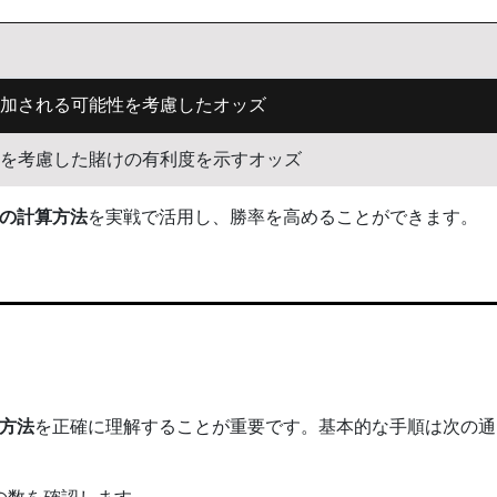
加される可能性を考慮したオッズ
を考慮した賭けの有利度を示すオッズ
の計算方法
を実戦で活用し、勝率を高めることができます。
方法
を正確に理解することが重要です。基本的な手順は次の通