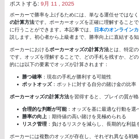
ポストする:
9月 11 , 2025
ポーカーで勝率を上げるためには、単なる運任せではなく
の計算方法
です。ポーカーオッズを正確に理解することで
に行うことができます。本記事では、
日本のオンラインカ
説します。初心者から上級者まで、勝率向上に直結する知
ポーカーにおける
ポーカーオッズの計算方法
とは、特定の
です。オッズを理解することで、どの手札を残すか、どの
的には以下の要素でオッズが計算されます：
勝つ確率
：現在の手札が勝利する可能性
ポットオッズ
：ポットに対する自分の賭け金の比率
ポーカーオッズの計算方法
を習得すると、プレイの質が格
合理的な判断が可能
：オッズを基に最適な行動を選
勝率の向上
：期待値の高い賭けを見極められる
リスク管理
：負けるリスクを減らし、長期的な利益
ポーカーには複数のオッズが存在し、それぞれ異なる戦略