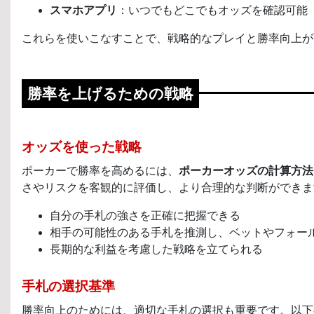
スマホアプリ
：いつでもどこでもオッズを確認可能
これらを使いこなすことで、戦略的なプレイと勝率向上が
勝率を上げるための戦略
オッズを使った戦略
ポーカーで勝率を高めるには、
ポーカーオッズの計算方法
さやリスクを客観的に評価し、より合理的な判断ができま
自分の手札の強さを正確に把握できる
相手の可能性のある手札を推測し、ベットやフォー
長期的な利益を考慮した戦略を立てられる
手札の選択基準
勝率向上のためには、適切な手札の選択も重要です。以下