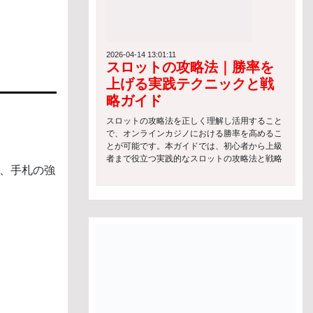
タイルに合ったスロットを選ぶことで、より満
活用した人気の高いタイプです。エンターテイ
足度の高いゲーム体験が可能になります。ここ
ンメント性が非常に高く、多くのオンラインカ
では代表的なスロットの種類について解説しま
ジノで主流となっています。 特徴は以下の通り
す。 クラシックスロット クラシックスロット
です： 複雑なボーナス機能やミニゲームを搭載
は、伝統的な3リール構成を採用したシンプル
2026-04-14 13:01:11
多数のペイラインで高い勝率設計が可能 テーマ
スロットの攻略法｜勝率を
なスロットの種類です。操作が分かりやすく、
性が豊かで没入感が高い スロットと法律の観点
ルールも簡単なため、初心者に最適です。レト
上げる実践テクニックと戦
では、これらのゲームもライセンス管理のもと
ロなデザインやシンプルな配当システムが特徴
略ガイド
で提供される必要があり、公正性の確保が重視
で、気軽に楽しめます。 ビデオスロット ビデ
されています。 プログレッシブジャックポット
オスロットは、現代のオンラインカジノで最も
スロットの攻略法を正しく理解し活用すること
スロット プログレッシブジャックポットスロッ
人気のあるスロットの種類です。5リール以上
で、オンラインカジノにおける勝率を高めるこ
トは、プレイヤーのベットが蓄積されて巨大な
を採用し、美しいグラフィックスやアニメーシ
とが可能です。本ガイドでは、初心者から上級
賞金プールを形成するタイプです。一攫千金の
ョン、ストーリー性が魅力です。ボーナス機能
者まで役立つ実践的なスロットの攻略法と戦略
チャンスがある一方で、リスクも高いのが特徴
も豊富で、プレイヤーを飽きさせない設計にな
、手札の強
をわかりやすく解説します。 単なる運任せでは
です。 主な特徴： プレイごとにジャックポッ
っています。 プログレッシブスロット プログ
なく、ゲーム選びや資金管理、ボーナスの使い
トが増加 複数のプレイヤーで賞金が共有される
レッシブスロットは、ジャックポットがプレイ
方といった重要なポイントを押さえることで、
仕組み 高リスク・高リターンのゲーム性 スロ
ヤーのベットによって増加し続けるスロットの
より安定したプレイが実現できます。 以下で
ットと法律の枠組みでは、こうした高額賞金型
種類です。一度の当選で非常に高額な賞金を獲
は、効果的なスロットの攻略法としてすぐに実
ゲームは特に厳格な監督のもとで運営されるこ
得できる可能性があり、多くのプレイヤーに人
践できるテクニックとヒントを紹介します。こ
とが一般的です。 日本のスロットマシンの規制
気があります。夢のある一攫千金を狙いたい方
れらを活用しながら、楽しみつつ勝利のチャン
法律による制約 スロットと法律の観点から見る
におすすめです。 スロットの遊び方 ベットの
スを広げていきましょう。 スロットゲームとは
と、日本では以下のような制約が設けられてい
設定 スロットをプレイする際の最初のステップ
スロットゲームの定義 スロットゲームは、プレ
ます： スロットマシンは原則として特定の施設
はベットの設定です。各スロットの種類によっ
イヤーがレバーやボタンを操作して回転するリ
でのみ利用可能 賭博行為は法律で禁止されてお
てベット額やライン数が異なるため、自分の予
ール上のシンボルを揃えることを目的としたカ
り、例外的に認められた環境のみ合法 運営には
算に合った設定を選ぶことが重要です。 ミニマ
ジノゲームです。シンプルなルールと運の要素