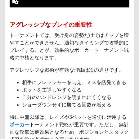
略
アグレッシブなプレイの重要性
トーナメントでは、受け身の姿勢だけではチップを増
やすことができません。適切なタイミングで攻撃的に
プレイすることが、効果的なポーカートーナメント戦
略の中核となります。
アグレッシブな戦術が有効な理由は次の通りです。
相手にプレッシャーを与え、ミスを誘発できる
ポットを主導しやすくなる
自分のハンドレンジを読まれにくくなる
ショーダウンせずに勝てる回数が増える
特に中盤以降は、レイズや3ベットを適切に活用する
ポーカー
トーナメント戦略が重要です。ただし、無計
画な攻撃は逆効果となるため、ポジションとスタック