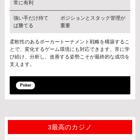
常に有利
強い手だけ待て
ポジションとスタック管理が
ば勝てる
重要
柔軟性のあるポーカートーナメント戦略を構築するこ
とで、変化するゲーム環境にも対応できます。常に学
び続け、分析し、改善する姿勢こそが最終的な成功を
支えます。
Poker
3最高のカジノ