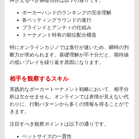
押さえるべき基礎項目は以下の通りです。
ポーカーハンドのランキングの完全理解
各ベッティングラウンドの進行
ブラインドとアンティの仕組み
トーナメント特有の順位配分構造
特にオンラインカジノでは進行が速いため、瞬時の判
断力が求められます。基礎理解が不十分だと、期待値
の低いプレイを繰り返す原因になります。
相手を観察するスキル
実践的なポーカートーナメント戦略において、相手分
析は欠かせません。オンラインでは表情が見えない代
わりに、行動パターンから多くの情報を得ることがで
きます。
注目すべき観察ポイントは以下の通りです。
ベットサイズの一貫性