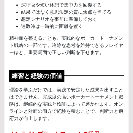
深呼吸や短い休憩で集中力を回復する
結果ではなく意思決定の質に焦点を当てる
想定シナリオを事前に準備しておく
連敗時は一時的に距離を置く
精神面を整えることも、実践的なポーカートーナメン
ト戦略の一部です。冷静な思考を維持できるプレイヤ
ーほど、重要局面で正しい判断を下せます。
練習と経験の価値
理論を学ぶだけでは、実践で安定した成果を出すこと
はできません。完成度の高いポーカートーナメント戦
略は、継続的な実践と検証によって磨かれます。オン
ラインと対面の両方で経験を積むことで、判断力と適
応力が向上します。