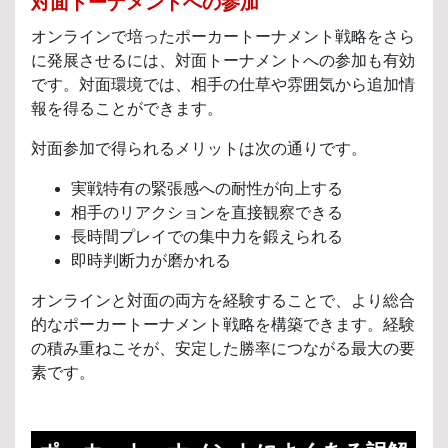
対面トーナメントへの参加
オンラインで培ったポーカートーナメント戦略をさら
に発展させるには、対面トーナメントへの参加も有効
です。対面環境では、相手の仕草や雰囲気から追加情
報を得ることができます。
対面参加で得られるメリットは次の通りです。
実戦特有の緊張感への耐性が向上する
相手のリアクションを直接観察できる
長時間プレイでの集中力を鍛えられる
即時判断力が磨かれる
オンラインと対面の両方を経験することで、より総合
的なポーカートーナメント戦略を構築できます。経験
の積み重ねこそが、安定した勝率につながる最大の要
素です。