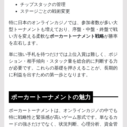
チップスタックの管理
ステージごとの戦術変更
特に日本のオンラインカジノでは、参加者数が多い大
型トーナメントも増えており、序盤・中盤・終盤で戦
い方を変える柔軟な
ポーカートーナメント戦略
が勝率
を左右します。
単に強い手札を待つだけでは上位入賞は難しく、ポジ
ション・相手傾向・スタック量を総合的に判断する力
が必要です。これらの基礎を押さえることが、長期的
に利益を出すための第一歩となります。
ポーカートーナメントの魅力
ポーカートーナメントは、オンラインカジノの中でも
特に戦略性と緊張感が高いゲーム形式です。単なるカ
ードの強さだけでなく、状況判断、心理分析、資金管