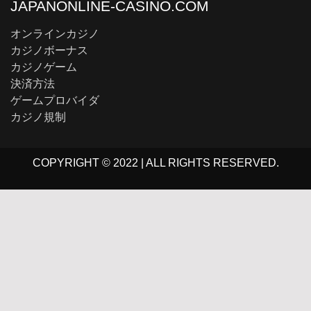
JAPANONLINE-CASINO.COM
オンラインカジノ
カジノボーナス
カジノゲーム
決済方法
ゲームプロバイダ
カジノ規制
COPYRIGHT © 2022 | ALL RIGHTS RESERVED.