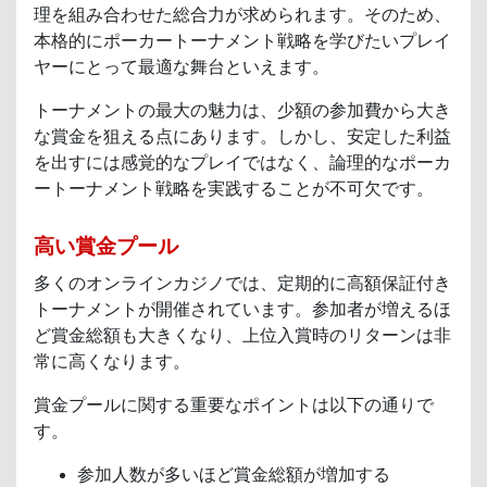
理を組み合わせた総合力が求められます。そのため、
本格的にポーカートーナメント戦略を学びたいプレイ
ヤーにとって最適な舞台といえます。
トーナメントの最大の魅力は、少額の参加費から大き
な賞金を狙える点にあります。しかし、安定した利益
を出すには感覚的なプレイではなく、論理的なポーカ
ートーナメント戦略を実践することが不可欠です。
高い賞金プール
多くのオンラインカジノでは、定期的に高額保証付き
トーナメントが開催されています。参加者が増えるほ
ど賞金総額も大きくなり、上位入賞時のリターンは非
常に高くなります。
賞金プールに関する重要なポイントは以下の通りで
す。
参加人数が多いほど賞金総額が増加する