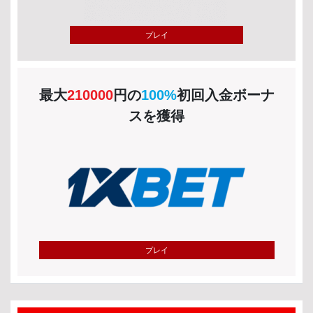
プレイ
最大
210000
円の
100%
初回入金ボーナ
スを獲得
プレイ