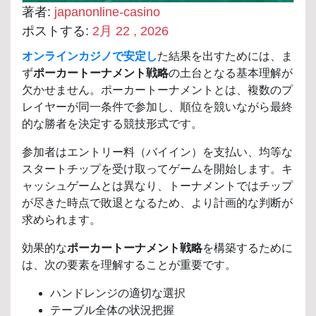
著者:
japanonline-casino
ポストする:
2月 22 , 2026
オンラインカジノで安定し
た結果を出すためには、ま
ず
ポーカートーナメント戦略
の土台となる基本理解が
欠かせません。ポーカートーナメントとは、複数のプ
レイヤーが同一条件で参加し、順位を競いながら最終
的な勝者を決定する競技形式です。
参加者はエントリー料（バイイン）を支払い、均等な
スタートチップを受け取ってゲームを開始します。キ
ャッシュゲームとは異なり、トーナメントではチップ
が尽きた時点で敗退となるため、より計画的な判断が
求められます。
効果的な
ポーカートーナメント戦略
を構築するために
は、次の要素を理解することが重要です。
ハンドレンジの適切な選択
テーブル全体の状況把握