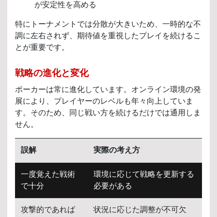
が安定性を高める
特にトーナメントでは分散が大きいため、一時的な不
調に左右されず、期待値を重視したプレイを続けるこ
とが重要です。
戦略の進化と変化
ポーカーは常に進化しています。オンライン環境の発
展により、プレイヤーのレベルも年々向上していま
す。そのため、同じ戦い方を続けるだけでは通用しま
せん。
誤解
実際の考え方
一度覚えた戦術
環境に応じて戦略を更新する
で十分
必要がある
攻撃的であれば
状況に応じた調整が不可欠