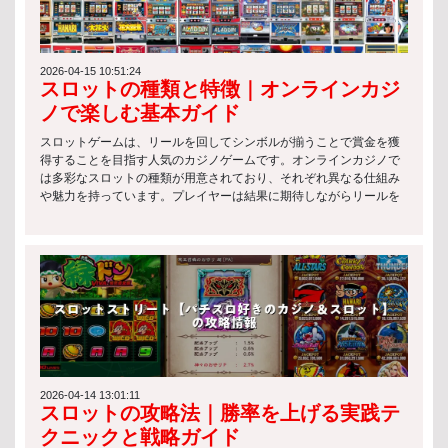
と法律は密接に関係しており、単なる娯楽ではなく「ルールを理解
した上で楽しむゲーム」であることを意識することが重要です。 ス
ロットゲームの種類 クラシックスロット クラシックスロットは、最
もシンプルな構造を持つ伝統的なスロットゲームです。主に3リール
2026-04-15 10:51:24
スロットの種類と特徴｜オンラインカジ
構成で、初心者でも理解しやすいのが特徴です。 主な特徴は以下の
通りです： シンプルなルールで直感的にプレイ可能 フルーツやBAR
ノで楽しむ基本ガイド
などの基本シンボルが中心 配当は控えめだが、リスクも低い スロッ
トと法律の観点から見ても、こうした基本的なスロットは長年にわ
スロットゲームは、リールを回してシンボルが揃うことで賞金を獲
たり規制対象として安定的に運用されています。 ビデオスロット ビ
得することを目指す人気のカジノゲームです。オンラインカジノで
デオスロットは、現代的なグラフィックやアニメーションを活用し
は多彩なスロットの種類が用意されており、それぞれ異なる仕組み
た人気の高いタイプです。エンターテインメント性が非常に高く、
や魅力を持っています。プレイヤーは結果に期待しながらリールを
多くのオンラインカジノで主流となっています。 特徴は以下の通り
スピンさせ、手軽に運試しを楽しむことができます。 スロットの種
です： 複雑なボーナス機能やミニゲームを搭載 多数のペイラインで
類 オンラインカジノでは、さまざまなスロットの種類が提供されて
高い勝率設計が可能 テーマ性が豊かで没入感が高い スロットと法律
おり、それぞれ異なる特徴と楽しみ方があります。自分のプレイス
の観点では、これらのゲームもライセンス管理のもとで提供される
タイルに合ったスロットを選ぶことで、より満足度の高いゲーム体
必要があり、公正性の確保が重視されています。 プログレッシブジ
験が可能になります。ここでは代表的なスロットの種類について解
ャックポットスロット プログレッシブジャックポットスロットは、
説します。 クラシックスロット クラシックスロットは、伝統的な3
プレイヤーのベットが蓄積されて巨大な賞金プールを形成するタイ
リール構成を採用したシンプルなスロットの種類です。操作が分か
プです。一攫千金のチャンスがある一方で、リスクも高いのが特徴
りやすく、ルールも簡単なため、初心者に最適です。レトロなデザ
です。 主な特徴： プレイごとにジャックポットが増加 複数のプレ
インやシンプルな配当システムが特徴で、気軽に楽しめます。 ビデ
イヤーで賞金が共有される仕組み 高リスク・高リターンのゲーム性
オスロット ビデオスロットは、現代のオンラインカジノで最も人気
スロットと法律の枠組みでは、こうした高額賞金型ゲームは特に厳
のあるスロットの種類です。5リール以上を採用し、美しいグラフィ
2026-04-14 13:01:11
スロットの攻略法｜勝率を上げる実践テ
格な監督のもとで運営されることが一般的です。 日本のスロットマ
ックスやアニメーション、ストーリー性が魅力です。ボーナス機能
シンの規制 法律による制約 スロットと法律の観点から見ると、日本
も豊富で、プレイヤーを飽きさせない設計になっています。 プログ
クニックと戦略ガイド
では以下のような制約が設けられています： スロットマシンは原則
レッシブスロット プログレッシブスロットは、ジャックポットがプ