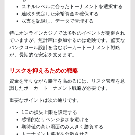
スキルレベルに合ったトーナメントを選択する
連敗を想定した余裕資金を確保する
収支を記録し、データで管理する
特にオンラインカジノでは多数のイベントが開催され
ていますが、無計画に参加するのは危険です。堅実な
バンクロール設計を含むポーカートーナメント戦略
が、長期的な安定を支えます。
リスクを抑えるための戦略
資金を守りながら勝率を高めるには、リスク管理を意
識したポーカートーナメント戦略が必要です。
重要なポイントは次の通りです。
1日の損失上限を設定する
感情的なリベンジ参加を避ける
期待値の高い場面のみ大きく勝負する
トーナメント選択を分散させる