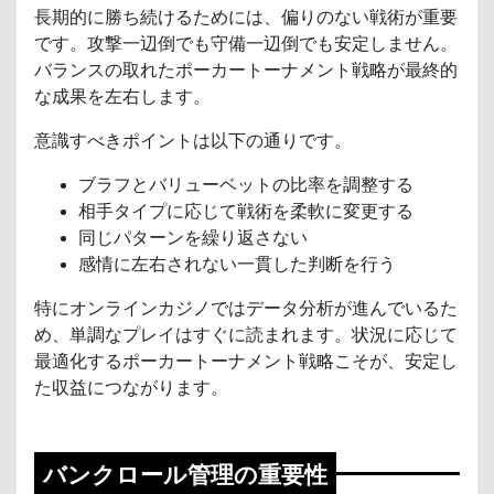
長期的に勝ち続けるためには、偏りのない戦術が重要
です。攻撃一辺倒でも守備一辺倒でも安定しません。
バランスの取れたポーカートーナメント戦略が最終的
な成果を左右します。
意識すべきポイントは以下の通りです。
ブラフとバリューベットの比率を調整する
相手タイプに応じて戦術を柔軟に変更する
同じパターンを繰り返さない
感情に左右されない一貫した判断を行う
特にオンラインカジノではデータ分析が進んでいるた
め、単調なプレイはすぐに読まれます。状況に応じて
最適化するポーカートーナメント戦略こそが、安定し
た収益につながります。
バンクロール管理の重要性