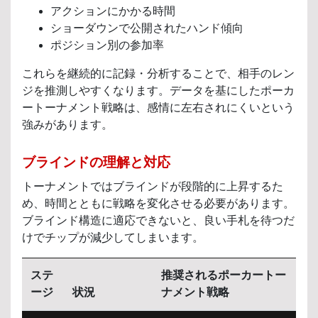
アクションにかかる時間
ショーダウンで公開されたハンド傾向
ポジション別の参加率
これらを継続的に記録・分析することで、相手のレン
ジを推測しやすくなります。データを基にしたポーカ
ートーナメント戦略は、感情に左右されにくいという
強みがあります。
ブラインドの理解と対応
トーナメントではブラインドが段階的に上昇するた
め、時間とともに戦略を変化させる必要があります。
ブラインド構造に適応できないと、良い手札を待つだ
けでチップが減少してしまいます。
ステ
推奨されるポーカートー
ージ
状況
ナメント戦略