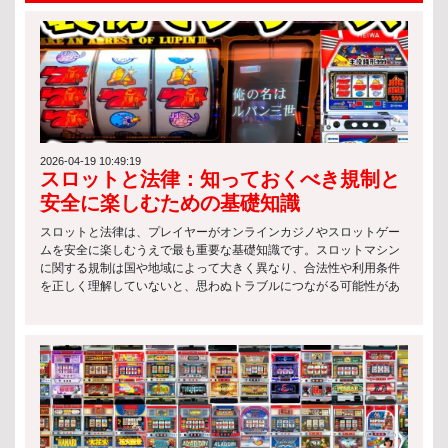
2026-04-19 10:49:19
スロットと法律：知っておくべき規制と
安全に楽しむための基礎知識
スロットと法律は、プレイヤーがオンラインカジノやスロットゲー
ムを安全に楽しむうえで最も重要な基礎知識です。スロットマシン
に関する規制は国や地域によって大きく異なり、合法性や利用条件
を正しく理解していないと、思わぬトラブルにつながる可能性があ
ります。 特にオンライン環境では、サービス提供側のライセンス有
無や運営国の法律が関係するため、スロットと法律の基本を押さえ
ておくことが欠かせません。 以下は、スロットに関する代表的な法
律上のポイントです： スロットマシンの運営には、各国の規制当局
によるライセンス取得が必要 違法に設置・提供されているスロット
の利用には罰則が科される場合がある 年齢制限や本人確認など、プ
レイヤー保護のためのルールが設けられている このようにスロット
と法律は密接に関係しており、単なる娯楽ではなく「ルールを理解