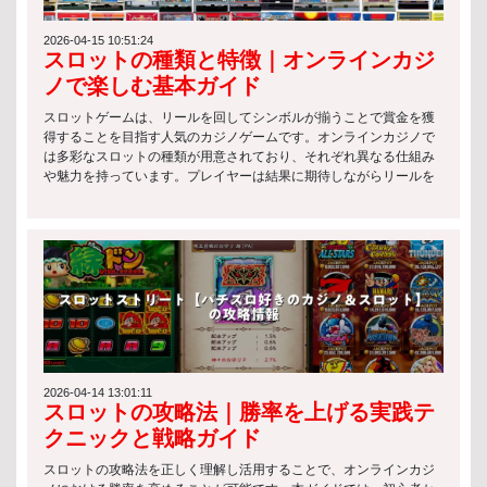
した上で楽しむゲーム」であることを意識することが重要です。 ス
ロットゲームの種類 クラシックスロット クラシックスロットは、最
もシンプルな構造を持つ伝統的なスロットゲームです。主に3リール
2026-04-15 10:51:24
スロットの種類と特徴｜オンラインカジ
構成で、初心者でも理解しやすいのが特徴です。 主な特徴は以下の
通りです： シンプルなルールで直感的にプレイ可能 フルーツやBAR
ノで楽しむ基本ガイド
などの基本シンボルが中心 配当は控えめだが、リスクも低い スロッ
トと法律の観点から見ても、こうした基本的なスロットは長年にわ
スロットゲームは、リールを回してシンボルが揃うことで賞金を獲
たり規制対象として安定的に運用されています。 ビデオスロット ビ
得することを目指す人気のカジノゲームです。オンラインカジノで
デオスロットは、現代的なグラフィックやアニメーションを活用し
は多彩なスロットの種類が用意されており、それぞれ異なる仕組み
た人気の高いタイプです。エンターテインメント性が非常に高く、
や魅力を持っています。プレイヤーは結果に期待しながらリールを
多くのオンラインカジノで主流となっています。 特徴は以下の通り
スピンさせ、手軽に運試しを楽しむことができます。 スロットの種
です： 複雑なボーナス機能やミニゲームを搭載 多数のペイラインで
類 オンラインカジノでは、さまざまなスロットの種類が提供されて
高い勝率設計が可能 テーマ性が豊かで没入感が高い スロットと法律
おり、それぞれ異なる特徴と楽しみ方があります。自分のプレイス
の観点では、これらのゲームもライセンス管理のもとで提供される
タイルに合ったスロットを選ぶことで、より満足度の高いゲーム体
必要があり、公正性の確保が重視されています。 プログレッシブジ
験が可能になります。ここでは代表的なスロットの種類について解
ャックポットスロット プログレッシブジャックポットスロットは、
説します。 クラシックスロット クラシックスロットは、伝統的な3
プレイヤーのベットが蓄積されて巨大な賞金プールを形成するタイ
リール構成を採用したシンプルなスロットの種類です。操作が分か
プです。一攫千金のチャンスがある一方で、リスクも高いのが特徴
りやすく、ルールも簡単なため、初心者に最適です。レトロなデザ
です。 主な特徴： プレイごとにジャックポットが増加 複数のプレ
インやシンプルな配当システムが特徴で、気軽に楽しめます。 ビデ
イヤーで賞金が共有される仕組み 高リスク・高リターンのゲーム性
オスロット ビデオスロットは、現代のオンラインカジノで最も人気
スロットと法律の枠組みでは、こうした高額賞金型ゲームは特に厳
のあるスロットの種類です。5リール以上を採用し、美しいグラフィ
2026-04-14 13:01:11
スロットの攻略法｜勝率を上げる実践テ
格な監督のもとで運営されることが一般的です。 日本のスロットマ
ックスやアニメーション、ストーリー性が魅力です。ボーナス機能
シンの規制 法律による制約 スロットと法律の観点から見ると、日本
も豊富で、プレイヤーを飽きさせない設計になっています。 プログ
クニックと戦略ガイド
では以下のような制約が設けられています： スロットマシンは原則
レッシブスロット プログレッシブスロットは、ジャックポットがプ
として特定の施設でのみ利用可能 賭博行為は法律で禁止されてお
レイヤーのベットによって増加し続けるスロットの種類です。一度
スロットの攻略法を正しく理解し活用することで、オンラインカジ