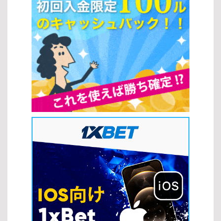
ンセス：幻想的な世界観と高いボーナス性能が魅力のスロットの種
典は少ない 環境 自宅など快適な環境 リアルなカジノ体験 スロット
類です。 フルーツパーティー：シンプルで分かりやすく、初心者に
の攻略法を正しく理解し、ゲームの種類やプレイ環境を選択するこ
もおすすめのスロットです。 バトルオブザグッズ：戦士や冒険をテ
とで、自分に最適なスタイルで楽しみながら勝率向上を目指すこと
ーマにした、演出が豊富なスロットとして人気があります。 ゲーム
ができます。 スロットの人気の理由 簡単なプレイ方法 スロットは
プロバイダーの紹介 さまざまなスロットの種類を提供している開発
シンプルな操作性が魅力で、多くのプレイヤーに支持されていま
会社にも注目することで、より質の高いゲームを楽しめます。
す。複雑なルールを覚える必要がなく、初心者でもすぐに楽しめる
Microgaming：業界を代表するプロバイダーで、多彩なスロットの
点が特徴です。また、スロットの攻略法を理解することで、より効
種類を展開しています。 NetEnt：革新的な機能と高品質なデザイン
率的にゲームを進めることも可能になります。 ルールがシンプルで
で知られています。 Play’n GO：モバイル対応に優れ、遊びやすい
直感的にプレイできる すぐにゲームを開始できる手軽さ フリースピ
スロットの種類が豊富です。 新作スロットゲームのトレンド 近年の
ンやボーナス機能など追加要素が豊富 ジャックポットの魅力 スロッ
スロットの種類には、最新技術を活用したトレンドが反映されてい
トの大きな魅力の一つがジャックポットです。高額賞金を狙える点
ます。 ビデオスロットの進化：ストーリー性のある演出が強化され
が、多くのプレイヤーを惹きつけています。スロットの攻略法を活
ています。 ボーナス機能の多様化：インタラクティブな要素が増え
用しながらプレイすることで、こうしたチャンスをより効果的に狙
ています。 モバイル最適化：スマートフォンで快適に遊べる設計が
うことができます。 一度の当たりで大きな賞金を獲得できる可能性
主流です。 このように、人気タイトルやトレンドを把握すること
がある スピンごとの緊張感と期待感が楽しめる テーマとビジュアル
で、自分に最適なスロットの種類を見つけやすくなります。最新の
の多様性 現代のスロットは多彩なテーマや高品質なグラフィックが
ゲームもチェックしながら、より充実したオンラインカジノ体験を
特徴で、ゲーム体験をより魅力的にしています。スロットの攻略法
楽しみましょう。 スロット戦略 オンラインカジノでさまざまなスロ
だけでなく、自分の好みに合ったテーマを選ぶことで、長く楽しむ
ットの種類をプレイする際には、基本的な戦略を理解しておくこと
ことができます。 映画やアニメなど多様なテーマが用意されている
が重要です。適切な戦略を取り入れることで、リスクを抑えながら
視覚的に優れたグラフィックと演出 ストーリー性のあるゲームで没
効率よく楽しむことができます。 マックスベット戦略 マックスベッ
入感が高い このように、スロットは手軽さと高いエンターテインメ
ト戦略は、最大ベットを行うことで高額配当やジャックポットを狙
ント性を兼ね備えており、スロットの攻略法を取り入れることで、
うプレイ方法です。特に一部のスロットの種類では、最大ベット時
さらに充実したプレイ体験を得ることができます。 スロットの攻略
のみジャックポット獲得の資格が得られる場合があります。 […]
法 スロットの攻略法を実践することで、単なる運任せではなく、よ
り戦略的に勝率を高めることが可能になります。ここでは、初心者