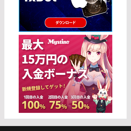
から上級者まで活用できる基本的なスロットの攻略法を紹介しま
す。 ベット額の最適化 スロットの攻略法の基本は、適切なベット額
を設定することです。資金に見合った賭け方をすることで、長く安
定したプレイを続けることができます。 自分の資金に合った無理の
ないベット額を設定する ベット額を一定に保ち、リスクをコントロ
ールする 一時的な勝敗に左右されず、冷静に判断する プレイするス
ロットの選択 スロットの攻略法では、ゲーム選びも非常に重要で
す。適切なスロットを選ぶことで、期待値を高めることができま
す。 RTP（還元率）が高いスロットを優先的に選ぶ フリースピンや
ボーナス機能が充実した機種を選択する 自分の好みやプレイスタイ
ルに合ったテーマを選ぶ […]