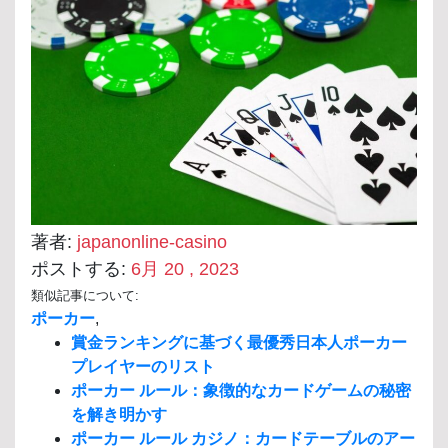
著者:
japanonline-casino
ポストする:
6月 20 , 2023
類似記事について:
ポーカー
,
賞金ランキングに基づく最優秀日本人ポーカー
プレイヤーのリスト
ポーカー ルール：象徴的なカードゲームの秘密
を解き明かす
ポーカー ルール カジノ：カードテーブルのアー