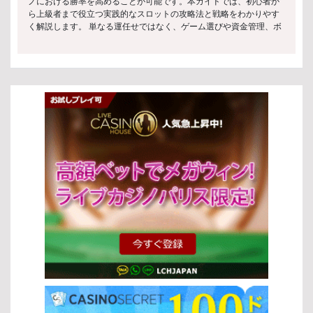
り、例外的に認められた環境のみ合法 運営には厳格な基準と行政の
の当選で非常に高額な賞金を獲得できる可能性があり、多くのプレ
ノにおける勝率を高めることが可能です。本ガイドでは、初心者か
監督が必要 このように、日本ではスロットと法律が密接に結びつい
イヤーに人気があります。夢のある一攫千金を狙いたい方におすす
ら上級者まで役立つ実践的なスロットの攻略法と戦略をわかりやす
ており、自由なプレイ環境は限定されています。 許可されたカジノ
めです。 スロットの遊び方 ベットの設定 スロットをプレイする際
く解説します。 単なる運任せではなく、ゲーム選びや資金管理、ボ
と施設 現在日本では、スロットマシンを設置できる施設は限られて
の最初のステップはベットの設定です。各スロットの種類によって
ーナスの使い方といった重要なポイントを押さえることで、より安
おり、主に以下が対象となります： 統合型リゾート（IR）として認
ベット額やライン数が異なるため、自分の予算に合った設定を選ぶ
定したプレイが実現できます。 以下では、効果的なスロットの攻略
可されたカジノ施設 法律に準拠したパチンコ・パチスロ施設 これら
ことが重要です。 ミニマムベット: 少額でプレイできるため、初心
法としてすぐに実践できるテクニックとヒントを紹介します。これ
の施設は観光振興や地域経済の活性化を目的としており、スロット
者や長時間楽しみたい方に最適です。 マキシマムベット: 高額ベッ
らを活用しながら、楽しみつつ勝利のチャンスを広げていきましょ
と法律の枠組みの中で運営が厳しく管理されています。 未成年者の
トにより、大きなリターンを狙える可能性があります。 カスタムベ
う。 スロットゲームとは スロットゲームの定義 スロットゲーム
アクセス制限 スロットと法律では、未成年者保護も重要な要素で
ット: 自分で金額を調整できる柔軟な設定が可能です。 スピンの開
は、プレイヤーがレバーやボタンを操作して回転するリール上のシ
す。 多くの施設で18歳または20歳未満の入場が禁止 入場時には厳
始 ベットを設定した後は、リールを回してゲームを進めます。ほと
ンボルを揃えることを目的としたカジノゲームです。シンプルなル
格な本人確認が実施される ギャンブル依存防止のための啓発活動も
んどのスロットの種類では、直感的な操作で簡単にスピンを開始で
ールと運の要素が特徴ですが、スロットの攻略法を理解すること
行われている このような仕組みにより、スロットと法律は安全性と
きます。 スピンボタン: ボタンを押すことでリールが回転し、結果
で、より効率的なプレイを目指すことができます。初心者でも始め
社会的責任を両立させています。 スロットゲームのプレイ方法 基本
が表示されます。 オートプレイ: 一定回数自動でスピンを行う機能
やすく、多くのプレイヤーに親しまれています。 スロットゲームの
的なプレイ手順 スロットゲームの基本的な流れは非常にシンプルで
で、効率よくプレイできます。 ボーナス機能の活用 多くのスロット
種類 スロットにはさまざまな種類があり、それぞれ異なる特徴を持
す。以下の手順で進めます： 好みのスロットマシンを選択する ベッ
の種類には、ゲームをより有利に進めるためのボーナス機能が搭載
っています。スロットの攻略法を実践するためには、これらの違い
ト金額を設定する 「スピン」ボタンを押してリールを回す 結果に応
されています。これらを理解して活用することで、獲得できる報酬
を理解することが重要です。 クラシックスロット：伝統的な3リー
じて配当を受け取る この基本操作を理解することで、スロットと法
を増やすチャンスが広がります。 フリースピン: 無料でスピンでき
ル形式で、シンプルなゲーム性が特徴 ビデオスロット：5リール以
律の安全な環境の中で安心してプレイを始めることができます。
る機能で、追加の勝利チャンスを得られます。 マルチプライヤー:
上で多彩な演出やボーナス機能を搭載 プログレッシブジャックポッ
[…]
配当を倍増させる機能で、高額当選を狙えます。 ボーナスラウンド:
ト：プレイごとに賞金が増加し、大きな当たりが狙える 3Dスロッ
特別なゲームモードで、通常よりも大きな報酬が期待できます。 こ
ト：高品質なグラフィックと没入感のある演出が魅力 オンラインス
れらの基本操作と機能を理解することで、さまざまなスロットの種
ロットとランドカジノの違い オンラインスロットとランドカジノに
類をより深く楽しむことができるでしょう。自分のスタイルに合っ
は、それぞれ異なるメリットがあります。スロットの攻略法を活か
たプレイ方法を見つけて、効率よくゲームを進めてください。 人気
すには、自分に合った環境を選ぶことも重要です。 特徴 オンライン
のスロットゲーム 代表的なゲームタイトル 特に人気の高いスロット
スロット ランドカジノ アクセス いつでもどこでもプレイ可能 特定
ゲームには、以下のようなタイトルがあります。 スターライトプリ
の場所でプレイ ボーナス 豊富な特典やプロモーション 基本的に特