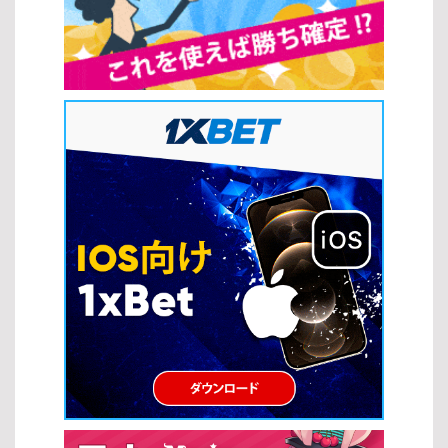
で知られています。 Play’n GO：モバイル対応に優れ、遊びやすい
直感的にプレイできる すぐにゲームを開始できる手軽さ フリースピ
スロットの種類が豊富です。 新作スロットゲームのトレンド 近年の
ンやボーナス機能など追加要素が豊富 ジャックポットの魅力 スロッ
スロットの種類には、最新技術を活用したトレンドが反映されてい
トの大きな魅力の一つがジャックポットです。高額賞金を狙える点
ます。 ビデオスロットの進化：ストーリー性のある演出が強化され
が、多くのプレイヤーを惹きつけています。スロットの攻略法を活
ています。 ボーナス機能の多様化：インタラクティブな要素が増え
用しながらプレイすることで、こうしたチャンスをより効果的に狙
ています。 モバイル最適化：スマートフォンで快適に遊べる設計が
うことができます。 一度の当たりで大きな賞金を獲得できる可能性
主流です。 このように、人気タイトルやトレンドを把握すること
がある スピンごとの緊張感と期待感が楽しめる テーマとビジュアル
で、自分に最適なスロットの種類を見つけやすくなります。最新の
の多様性 現代のスロットは多彩なテーマや高品質なグラフィックが
ゲームもチェックしながら、より充実したオンラインカジノ体験を
特徴で、ゲーム体験をより魅力的にしています。スロットの攻略法
楽しみましょう。 スロット戦略 オンラインカジノでさまざまなスロ
だけでなく、自分の好みに合ったテーマを選ぶことで、長く楽しむ
ットの種類をプレイする際には、基本的な戦略を理解しておくこと
ことができます。 映画やアニメなど多様なテーマが用意されている
が重要です。適切な戦略を取り入れることで、リスクを抑えながら
視覚的に優れたグラフィックと演出 ストーリー性のあるゲームで没
効率よく楽しむことができます。 マックスベット戦略 マックスベッ
入感が高い このように、スロットは手軽さと高いエンターテインメ
ト戦略は、最大ベットを行うことで高額配当やジャックポットを狙
ント性を兼ね備えており、スロットの攻略法を取り入れることで、
うプレイ方法です。特に一部のスロットの種類では、最大ベット時
さらに充実したプレイ体験を得ることができます。 スロットの攻略
のみジャックポット獲得の資格が得られる場合があります。 […]
法 スロットの攻略法を実践することで、単なる運任せではなく、よ
り戦略的に勝率を高めることが可能になります。ここでは、初心者
から上級者まで活用できる基本的なスロットの攻略法を紹介しま
す。 ベット額の最適化 スロットの攻略法の基本は、適切なベット額
を設定することです。資金に見合った賭け方をすることで、長く安
定したプレイを続けることができます。 自分の資金に合った無理の
ないベット額を設定する ベット額を一定に保ち、リスクをコントロ
ールする 一時的な勝敗に左右されず、冷静に判断する プレイするス
ロットの選択 スロットの攻略法では、ゲーム選びも非常に重要で
す。適切なスロットを選ぶことで、期待値を高めることができま