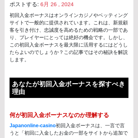
ポストする:
6月 26 , 2024
初回入金ボーナスはオンラインカジノやベッティング
サイトで一般的に提供されています。これは、新規顧
客を引き付け、忠誠度を高めるための戦略の一部であ
り、プレイヤーにとっては絶好の機会です。しかし、
この初回入金ボーナスを最大限に活用するにはどうし
たらよいのでしょうか？この記事ではその秘訣を解説
します。
あなたが初回入金ボーナスを探すべき
理由
何が初回入金ボーナスなのか理解する
Japanonline-casino
初回入金ボーナスは、一言で言
うと「初回に入金したお金の一部をサイトから追加で