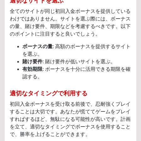
適切なサイトを選ぶ
全てのサイトが同じ初回入金ボーナスを提供している
わけではありません。サイトを選ぶ際には、ボーナス
の量、賭け要件、期限などを考慮するべきです。以下
のポイントに注目すると良いでしょう。
ボーナスの量
: 高額のボーナスを提供するサイト
を選ぶ。
賭け要件
: 賭け要件が低いサイトを選ぶ。
有効期限
: ボーナスを十分に活用できる期限を確
認する。
適切なタイミングで利用する
初回入金ボーナスを受け取る前後で、忍耐強くプレイ
することは大切です。あなたが慌ててゲームをプレイ
すればするほど、無駄になる可能性が高いです。計画
を立て、適切なタイミングでボーナスを使用すること
で、勝率を上げることができます。