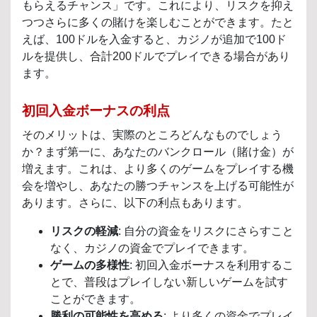
もらえるチャンス」です。これにより、リスクを抑え
つつさらに多くの賭けを楽しむことができます。たと
えば、100ドルを入金すると、カジノが追加で100ド
ルを提供し、合計200ドルでプレイできる場合があり
ます。
初回入金ボーナスの利点
そのメリットは、実際のところどんなものでしょう
か？まず第一に、あなたのバンクロール（賭け金）が
増えます。これは、より多くのゲームをプレイする機
会を増やし、あなたの勝つチャンスを上げる可能性が
あります。さらに、以下の利点もあります。
リスクの軽減
: 自分の資金をリスクにさらすこと
なく、カジノの資金でプレイできます。
ゲームの多様性
: 初回入金ボーナスを利用するこ
とで、普段はプレイしない新しいゲームを試す
ことができます。
勝利の可能性を高める
: より多くの資金でプレイ