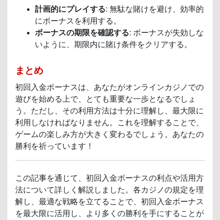
計画的にプレイする
: 無駄な賭けを避け、効率的
にボーナスを利用する。
ボーナスの期限を確認する
: ボーナスが失効しな
いように、期限内に賭け条件をクリアする。
まとめ
初回入金ボーナスは、あなたがオンラインカジノでの
遊びを始める上で、とても重要な一歩となるでしょ
う。ただし、その利用方法は十分に理解し、最大限に
利用しなければなりません。これを理解することで、
ゲームの楽しみ方が大きく変わるでしょう。あなたの
勝利を祈っています！
この記事を通じて、初回入金ボーナスの利点や活用方
法について詳しく解説しました。各カジノの規定を理
解し、最適な戦略を立てることで、初回入金ボーナス
を最大限に活用し、より多くの勝利を手にすることが