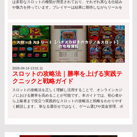
デオスロットは、現代的なグラフィックやアニメーションを活用し
は多彩なスロットの種類が用意されており、それぞれ異なる仕組み
た人気の高いタイプです。エンターテインメント性が非常に高く、
や魅力を持っています。プレイヤーは結果に期待しながらリールを
多くのオンラインカジノで主流となっています。 特徴は以下の通り
スピンさせ、手軽に運試しを楽しむことができます。 スロットの種
です： 複雑なボーナス機能やミニゲームを搭載 多数のペイラインで
類 オンラインカジノでは、さまざまなスロットの種類が提供されて
高い勝率設計が可能 テーマ性が豊かで没入感が高い スロットと法律
おり、それぞれ異なる特徴と楽しみ方があります。自分のプレイス
の観点では、これらのゲームもライセンス管理のもとで提供される
タイルに合ったスロットを選ぶことで、より満足度の高いゲーム体
必要があり、公正性の確保が重視されています。 プログレッシブジ
験が可能になります。ここでは代表的なスロットの種類について解
ャックポットスロット プログレッシブジャックポットスロットは、
説します。 クラシックスロット クラシックスロットは、伝統的な3
プレイヤーのベットが蓄積されて巨大な賞金プールを形成するタイ
リール構成を採用したシンプルなスロットの種類です。操作が分か
プです。一攫千金のチャンスがある一方で、リスクも高いのが特徴
りやすく、ルールも簡単なため、初心者に最適です。レトロなデザ
です。 主な特徴： プレイごとにジャックポットが増加 複数のプレ
インやシンプルな配当システムが特徴で、気軽に楽しめます。 ビデ
イヤーで賞金が共有される仕組み 高リスク・高リターンのゲーム性
オスロット ビデオスロットは、現代のオンラインカジノで最も人気
スロットと法律の枠組みでは、こうした高額賞金型ゲームは特に厳
のあるスロットの種類です。5リール以上を採用し、美しいグラフィ
2026-04-14 13:01:11
スロットの攻略法｜勝率を上げる実践テ
格な監督のもとで運営されることが一般的です。 日本のスロットマ
ックスやアニメーション、ストーリー性が魅力です。ボーナス機能
シンの規制 法律による制約 スロットと法律の観点から見ると、日本
も豊富で、プレイヤーを飽きさせない設計になっています。 プログ
クニックと戦略ガイド
では以下のような制約が設けられています： スロットマシンは原則
レッシブスロット プログレッシブスロットは、ジャックポットがプ
として特定の施設でのみ利用可能 賭博行為は法律で禁止されてお
レイヤーのベットによって増加し続けるスロットの種類です。一度
スロットの攻略法を正しく理解し活用することで、オンラインカジ
り、例外的に認められた環境のみ合法 運営には厳格な基準と行政の
の当選で非常に高額な賞金を獲得できる可能性があり、多くのプレ
ノにおける勝率を高めることが可能です。本ガイドでは、初心者か
監督が必要 このように、日本ではスロットと法律が密接に結びつい
イヤーに人気があります。夢のある一攫千金を狙いたい方におすす
ら上級者まで役立つ実践的なスロットの攻略法と戦略をわかりやす
ており、自由なプレイ環境は限定されています。 許可されたカジノ
めです。 スロットの遊び方 ベットの設定 スロットをプレイする際
く解説します。 単なる運任せではなく、ゲーム選びや資金管理、ボ
と施設 現在日本では、スロットマシンを設置できる施設は限られて
の最初のステップはベットの設定です。各スロットの種類によって
ーナスの使い方といった重要なポイントを押さえることで、より安
おり、主に以下が対象となります： 統合型リゾート（IR）として認
ベット額やライン数が異なるため、自分の予算に合った設定を選ぶ
定したプレイが実現できます。 以下では、効果的なスロットの攻略
可されたカジノ施設 法律に準拠したパチンコ・パチスロ施設 これら
ことが重要です。 ミニマムベット: 少額でプレイできるため、初心
法としてすぐに実践できるテクニックとヒントを紹介します。これ
の施設は観光振興や地域経済の活性化を目的としており、スロット
者や長時間楽しみたい方に最適です。 マキシマムベット: 高額ベッ
らを活用しながら、楽しみつつ勝利のチャンスを広げていきましょ
と法律の枠組みの中で運営が厳しく管理されています。 未成年者の
トにより、大きなリターンを狙える可能性があります。 カスタムベ
う。 スロットゲームとは スロットゲームの定義 スロットゲーム