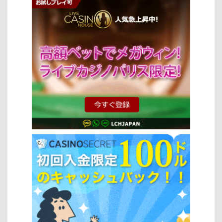
アクセス制限 スロットと法律では、未成年者保護も重要な要素で
ット: 自分で金額を調整できる柔軟な設定が可能です。 スピンの開
は、プレイヤーがレバーやボタンを操作して回転するリール上のシ
す。 多くの施設で18歳または20歳未満の入場が禁止 入場時には厳
始 ベットを設定した後は、リールを回してゲームを進めます。ほと
ンボルを揃えることを目的としたカジノゲームです。シンプルなル
格な本人確認が実施される ギャンブル依存防止のための啓発活動も
んどのスロットの種類では、直感的な操作で簡単にスピンを開始で
ールと運の要素が特徴ですが、スロットの攻略法を理解すること
行われている このような仕組みにより、スロットと法律は安全性と
きます。 スピンボタン: ボタンを押すことでリールが回転し、結果
で、より効率的なプレイを目指すことができます。初心者でも始め
社会的責任を両立させています。 スロットゲームのプレイ方法 基本
が表示されます。 オートプレイ: 一定回数自動でスピンを行う機能
やすく、多くのプレイヤーに親しまれています。 スロットゲームの
的なプレイ手順 スロットゲームの基本的な流れは非常にシンプルで
で、効率よくプレイできます。 ボーナス機能の活用 多くのスロット
種類 スロットにはさまざまな種類があり、それぞれ異なる特徴を持
す。以下の手順で進めます： 好みのスロットマシンを選択する ベッ
の種類には、ゲームをより有利に進めるためのボーナス機能が搭載
っています。スロットの攻略法を実践するためには、これらの違い
ト金額を設定する 「スピン」ボタンを押してリールを回す 結果に応
されています。これらを理解して活用することで、獲得できる報酬
を理解することが重要です。 クラシックスロット：伝統的な3リー
じて配当を受け取る この基本操作を理解することで、スロットと法
を増やすチャンスが広がります。 フリースピン: 無料でスピンでき
ル形式で、シンプルなゲーム性が特徴 ビデオスロット：5リール以
律の安全な環境の中で安心してプレイを始めることができます。
る機能で、追加の勝利チャンスを得られます。 マルチプライヤー:
上で多彩な演出やボーナス機能を搭載 プログレッシブジャックポッ
[…]
配当を倍増させる機能で、高額当選を狙えます。 ボーナスラウンド:
ト：プレイごとに賞金が増加し、大きな当たりが狙える 3Dスロッ
特別なゲームモードで、通常よりも大きな報酬が期待できます。 こ
ト：高品質なグラフィックと没入感のある演出が魅力 オンラインス
れらの基本操作と機能を理解することで、さまざまなスロットの種
ロットとランドカジノの違い オンラインスロットとランドカジノに
類をより深く楽しむことができるでしょう。自分のスタイルに合っ
は、それぞれ異なるメリットがあります。スロットの攻略法を活か
たプレイ方法を見つけて、効率よくゲームを進めてください。 人気
すには、自分に合った環境を選ぶことも重要です。 特徴 オンライン
のスロットゲーム 代表的なゲームタイトル 特に人気の高いスロット
スロット ランドカジノ アクセス いつでもどこでもプレイ可能 特定
ゲームには、以下のようなタイトルがあります。 スターライトプリ
の場所でプレイ ボーナス 豊富な特典やプロモーション 基本的に特
ンセス：幻想的な世界観と高いボーナス性能が魅力のスロットの種
典は少ない 環境 自宅など快適な環境 リアルなカジノ体験 スロット
類です。 フルーツパーティー：シンプルで分かりやすく、初心者に
の攻略法を正しく理解し、ゲームの種類やプレイ環境を選択するこ
もおすすめのスロットです。 バトルオブザグッズ：戦士や冒険をテ
とで、自分に最適なスタイルで楽しみながら勝率向上を目指すこと
ーマにした、演出が豊富なスロットとして人気があります。 ゲーム
ができます。 スロットの人気の理由 簡単なプレイ方法 スロットは
プロバイダーの紹介 さまざまなスロットの種類を提供している開発
シンプルな操作性が魅力で、多くのプレイヤーに支持されていま
会社にも注目することで、より質の高いゲームを楽しめます。
す。複雑なルールを覚える必要がなく、初心者でもすぐに楽しめる
Microgaming：業界を代表するプロバイダーで、多彩なスロットの
点が特徴です。また、スロットの攻略法を理解することで、より効
種類を展開しています。 NetEnt：革新的な機能と高品質なデザイン
率的にゲームを進めることも可能になります。 ルールがシンプルで