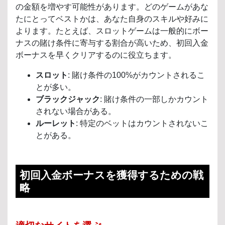
の金額を増やす可能性があります。どのゲームがあな
たにとってベストかは、あなた自身のスキルや好みに
よります。たとえば、スロットゲームは一般的にボー
ナスの賭け条件に寄与する割合が高いため、初回入金
ボーナスを早くクリアするのに役立ちます。
スロット
: 賭け条件の100%がカウントされるこ
とが多い。
ブラックジャック
: 賭け条件の一部しかカウント
されない場合がある。
ルーレット
: 特定のベットはカウントされないこ
とがある。
初回入金ボーナスを獲得するための戦
略