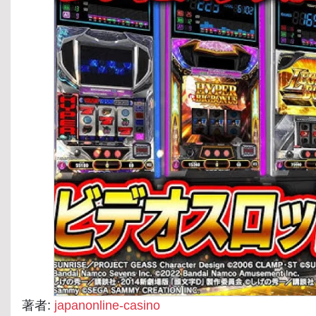
著者:
japanonline-casino