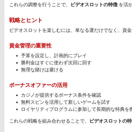
これらの調整を行うことで、
ビデオスロットの特徴
を活か
戦略とヒント
ビデオスロットを楽しむには、単なる運だけでなく、資金
資金管理の重要性
予算を設定し、計画的にプレイ
勝利金はすぐに使わず次回に回す
無理な賭けは避ける
ボーナスオファーの活用
カジノが提供するボーナス条件を確認
無料スピンを活用して新しいゲームを試す
ロイヤリティプログラムに参加して長期的な特典を
これらの戦略を組み合わせることで、
ビデオスロットの特