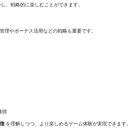
し、戦略的に楽しむことができます。
管理やボーナス活用などの戦略も重要です。
獲得
徴
を理解しつつ、より楽しめるゲーム体験が実現できます。