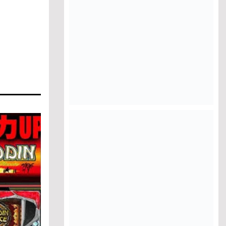
ださい。 人気のスロットゲーム 代表的なゲー
向上を目指すことができます。 スロットの人気
ムタイトル 特に人気の高いスロットゲームに
の理由 簡単なプレイ方法 スロットはシンプル
は、以下のようなタイトルがあります。 スター
な操作性が魅力で、多くのプレイヤーに支持さ
ライトプリンセス：幻想的な世界観と高いボー
れています。複雑なルールを覚える必要がな
ナス性能が魅力のスロットの種類です。 フルー
く、初心者でもすぐに楽しめる点が特徴です。
ツパーティー：シンプルで分かりやすく、初心
また、スロットの攻略法を理解することで、よ
者にもおすすめのスロットです。 バトルオブザ
り効率的にゲームを進めることも可能になりま
グッズ：戦士や冒険をテーマにした、演出が豊
す。 ルールがシンプルで直感的にプレイできる
富なスロットとして人気があります。 ゲームプ
すぐにゲームを開始できる手軽さ フリースピン
ロバイダーの紹介 さまざまなスロットの種類を
やボーナス機能など追加要素が豊富 ジャックポ
提供している開発会社にも注目することで、よ
ットの魅力 スロットの大きな魅力の一つがジャ
り質の高いゲームを楽しめます。
ックポットです。高額賞金を狙える点が、多く
Microgaming：業界を代表するプロバイダー
のプレイヤーを惹きつけています。スロットの
で、多彩なスロットの種類を展開しています。
攻略法を活用しながらプレイすることで、こう
NetEnt：革新的な機能と高品質なデザインで知
したチャンスをより効果的に狙うことができま
られています。 Play’n GO：モバイル対応に優
す。 一度の当たりで大きな賞金を獲得できる可
れ、遊びやすいスロットの種類が豊富です。 新
能性がある スピンごとの緊張感と期待感が楽し
作スロットゲームのトレンド 近年のスロットの
める テーマとビジュアルの多様性 現代のスロ
種類には、最新技術を活用したトレンドが反映
ットは多彩なテーマや高品質なグラフィックが
されています。 ビデオスロットの進化：ストー
特徴で、ゲーム体験をより魅力的にしていま
リー性のある演出が強化されています。 ボーナ
す。スロットの攻略法だけでなく、自分の好み
ス機能の多様化：インタラクティブな要素が増
に合ったテーマを選ぶことで、長く楽しむこと
えています。 モバイル最適化：スマートフォン
ができます。 映画やアニメなど多様なテーマが
で快適に遊べる設計が主流です。 このように、
用意されている 視覚的に優れたグラフィックと
人気タイトルやトレンドを把握することで、自
演出 ストーリー性のあるゲームで没入感が高い