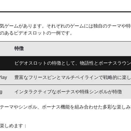
気ゲームがあります。それぞれのゲームには独自のテーマや特
のあるビデオスロットの一例です。
特徴
ビデオスロットの特徴として、物語性とボーナスラウ
Play
豊富なフリースピンとマルチペイラインで戦略的に楽
g
インタラクティブなボーナスや特殊シンボルが特徴
テーマやシンボル、ボーナス機能を組み合わせた多彩な楽しみ
楽しめます：