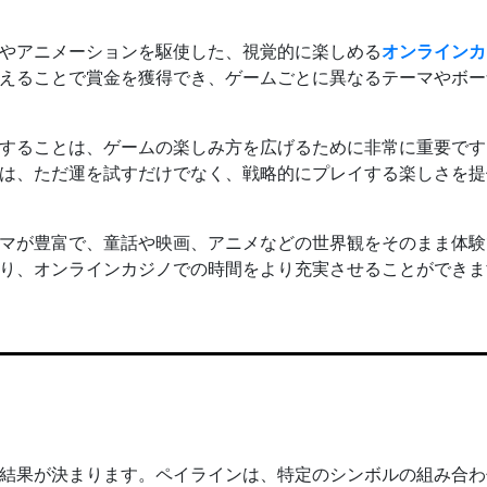
やアニメーションを駆使した、視覚的に楽しめる
オンラインカ
えることで賞金を獲得でき、ゲームごとに異なるテーマやボー
することは、ゲームの楽しみ方を広げるために非常に重要です
は、ただ運を試すだけでなく、戦略的にプレイする楽しさを提
マが豊富で、童話や映画、アニメなどの世界観をそのまま体験
り、オンラインカジノでの時間をより充実させることができま
結果が決まります。ペイラインは、特定のシンボルの組み合わ