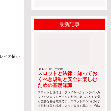
最新記事
レイの幅が
2026-04-19 10:49:19
スロットと法律：知ってお
くべき規制と安全に楽しむ
ための基礎知識
スロットと法律は、プレイヤーがオンラインカ
ジノやスロットゲームを安全に楽しむうえで最
も重要な基礎知識です。スロットマシンに関す
る規制は国や地域によって大きく異なり、合法
性や利用条件を正しく理解していないと、思わ