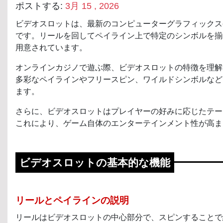
ポストする:
3月 15 , 2026
ビデオスロットは、最新のコンピューターグラフィックス
です。リールを回してペイライン上で特定のシンボルを揃
用意されています。
オンラインカジノで遊ぶ際、ビデオスロットの特徴を理解
多彩なペイラインやフリースピン、ワイルドシンボルなど
ます。
さらに、ビデオスロットはプレイヤーの好みに応じたテー
これにより、ゲーム自体のエンターテインメント性が高ま
ビデオスロットの基本的な機能
リールとペイラインの説明
リールはビデオスロットの中心部分で、スピンすることで