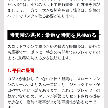
たい場合は、小額のベットで長時間楽しむ方法を選び
ましょう。一方で、大きな勝利を狙う場合は、高額の
ベットでリスクを取る必要があります。
時間帯の選択：最適な時間を見極める
スロットマシンで勝つための最適な時間帯は、意外に
も重要です。以下に、特定の時間帯でのプレイがどの
ように影響を与えるかを説明します。
1. 平日の昼間
カジノが混雑していない平日の昼間は、スロットマシ
ンのリールがよりスムーズに回り、ジャックポットが
出やすいという説があります。これは、プレイヤーの
数が少ないため、マシンが頻繁にリセットされる機会
が少なく、勝利の確率が上がる可能性があるためで
す。