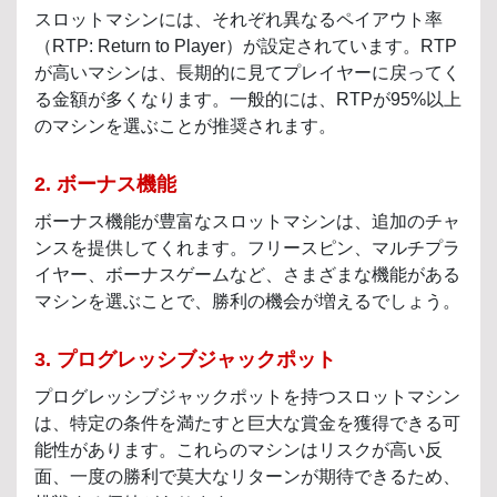
スロットマシンには、それぞれ異なるペイアウト率
（RTP: Return to Player）が設定されています。RTP
が高いマシンは、長期的に見てプレイヤーに戻ってく
る金額が多くなります。一般的には、RTPが95%以上
のマシンを選ぶことが推奨されます。
2. ボーナス機能
ボーナス機能が豊富なスロットマシンは、追加のチャ
ンスを提供してくれます。フリースピン、マルチプラ
イヤー、ボーナスゲームなど、さまざまな機能がある
マシンを選ぶことで、勝利の機会が増えるでしょう。
3. プログレッシブジャックポット
プログレッシブジャックポットを持つスロットマシン
は、特定の条件を満たすと巨大な賞金を獲得できる可
能性があります。これらのマシンはリスクが高い反
面、一度の勝利で莫大なリターンが期待できるため、