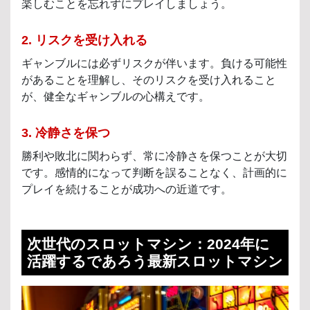
楽しむことを忘れずにプレイしましょう。
2. リスクを受け入れる
ギャンブルには必ずリスクが伴います。負ける可能性
があることを理解し、そのリスクを受け入れること
が、健全なギャンブルの心構えです。
3. 冷静さを保つ
勝利や敗北に関わらず、常に冷静さを保つことが大切
です。感情的になって判断を誤ることなく、計画的に
プレイを続けることが成功への近道です。
次世代のスロットマシン：2024年に
活躍するであろう最新スロットマシン