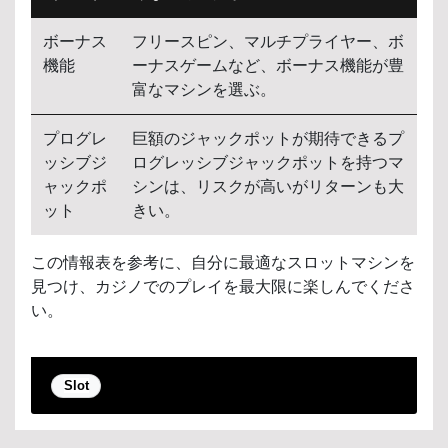
ボーナス
フリースピン、マルチプライヤー、ボ
機能
ーナスゲームなど、ボーナス機能が豊
富なマシンを選ぶ。
プログレ
巨額のジャックポットが期待できるプ
ッシブジ
ログレッシブジャックポットを持つマ
ャックポ
シンは、リスクが高いがリターンも大
ット
きい。
この情報表を参考に、自分に最適なスロットマシンを
見つけ、カジノでのプレイを最大限に楽しんでくださ
い。
Slot