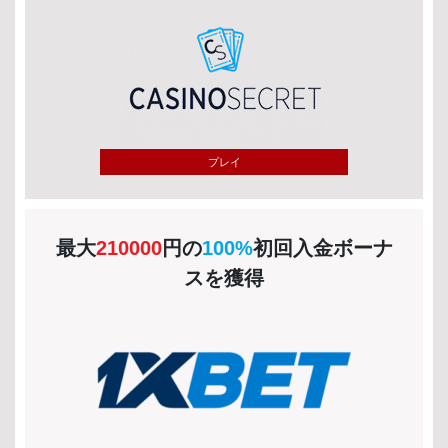
プレイ
最大
210000
円の
100%
初回入金ボーナ
スを獲得