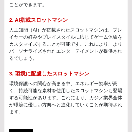
ことができます。
2. AI搭載スロットマシン
人工知能（AI）が搭載されたスロットマシンは、プレ
イヤーの好みやプレイスタイルに応じてゲーム体験を
カスタマイズすることが可能です。これにより、より
パーソナライズされたエンターテイメントが提供され
るでしょう。
3. 環境に配慮したスロットマシン
環境保護への関心が高まる中、エネルギー効率が高
く、持続可能な素材を使用したスロットマシンも登場
する可能性があります。これにより、カジノ業界全体
が環境に優しい方向へと進化していくことが期待され
ます。