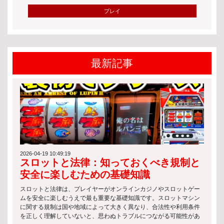
プレイ
最新記事
2026-04-19 10:49:19
スロットと法律：知っておくべき規制と
安全に楽しむための基礎知識
スロットと法律は、プレイヤーがオンラインカジノやスロットゲー
ムを安全に楽しむうえで最も重要な基礎知識です。スロットマシン
に関する規制は国や地域によって大きく異なり、合法性や利用条件
を正しく理解していないと、思わぬトラブルにつながる可能性があ