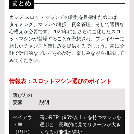
まとめ
カジノ スロット マシンでの勝利を目指すためには、
タイミング、マシンの選択、資金管理、そして適切な
心構えが必要です。2024年にはさらに進化したスロ
ットマシンが登場することが予想され、プレイヤーに
新しいチャンスと楽しみを提供するでしょう。常に冷
静で計画的なプレイを心がけ、楽しみながら挑戦して
みてください。
情報表：スロットマシン選びのポイント
選び方の
要素
説明
ペイアウ
高いRTP（95%以上）を持つマシンを
ト率
選ぶと、長期的に見てリターンが大き
（RTP）
くなる可能性が高い。