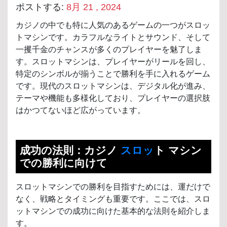
ポストする:
8月 21 , 2024
カジノの中でも特に人気のあるゲームの一つがスロッ
トマシンです。カラフルなライトとサウンド、そして
一攫千金のチャンスが多くのプレイヤーを魅了しま
す。スロットマシンは、プレイヤーがリールを回し、
特定のシンボルが揃うことで勝利を手に入れるゲーム
です。現代のスロットマシンは、デジタル化が進み、
テーマや機能も多様化しており、プレイヤーの選択肢
はかつてないほど広がっています。
成功の法則：カジノ
スロッ
ト マシン
での勝利に向けて
スロットマシンでの勝利を目指すためには、運だけで
なく、戦略とタイミングも重要です。ここでは、スロ
ットマシンでの成功に向けた基本的な法則を紹介しま
す。