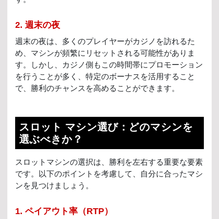
2. 週末の夜
週末の夜は、多くのプレイヤーがカジノを訪れるた
め、マシンが頻繁にリセットされる可能性がありま
す。しかし、カジノ側もこの時間帯にプロモーション
を行うことが多く、特定のボーナスを活用すること
で、勝利のチャンスを高めることができます。
スロット マシン選び：どのマシンを
選ぶべきか？
スロットマシンの選択は、勝利を左右する重要な要素
です。以下のポイントを考慮して、自分に合ったマシ
ンを見つけましょう。
1. ペイアウト率（RTP）