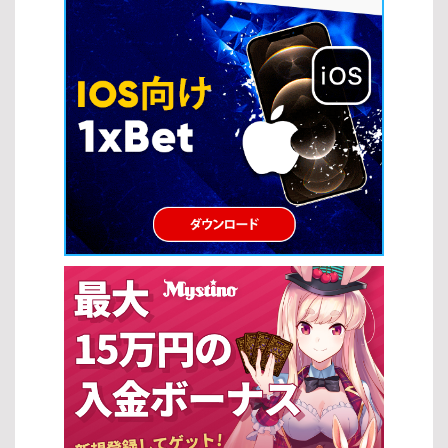
楽しみましょう。 スロット戦略 オンラインカジノでさまざまなスロ
だけでなく、自分の好みに合ったテーマを選ぶことで、長く楽しむ
ットの種類をプレイする際には、基本的な戦略を理解しておくこと
ことができます。 映画やアニメなど多様なテーマが用意されている
が重要です。適切な戦略を取り入れることで、リスクを抑えながら
視覚的に優れたグラフィックと演出 ストーリー性のあるゲームで没
効率よく楽しむことができます。 マックスベット戦略 マックスベッ
入感が高い このように、スロットは手軽さと高いエンターテインメ
ト戦略は、最大ベットを行うことで高額配当やジャックポットを狙
ント性を兼ね備えており、スロットの攻略法を取り入れることで、
うプレイ方法です。特に一部のスロットの種類では、最大ベット時
さらに充実したプレイ体験を得ることができます。 スロットの攻略
のみジャックポット獲得の資格が得られる場合があります。 […]
法 スロットの攻略法を実践することで、単なる運任せではなく、よ
り戦略的に勝率を高めることが可能になります。ここでは、初心者
から上級者まで活用できる基本的なスロットの攻略法を紹介しま
す。 ベット額の最適化 スロットの攻略法の基本は、適切なベット額
を設定することです。資金に見合った賭け方をすることで、長く安
定したプレイを続けることができます。 自分の資金に合った無理の
ないベット額を設定する ベット額を一定に保ち、リスクをコントロ
ールする 一時的な勝敗に左右されず、冷静に判断する プレイするス
ロットの選択 スロットの攻略法では、ゲーム選びも非常に重要で
す。適切なスロットを選ぶことで、期待値を高めることができま
す。 RTP（還元率）が高いスロットを優先的に選ぶ フリースピンや
ボーナス機能が充実した機種を選択する 自分の好みやプレイスタイ
ルに合ったテーマを選ぶ […]