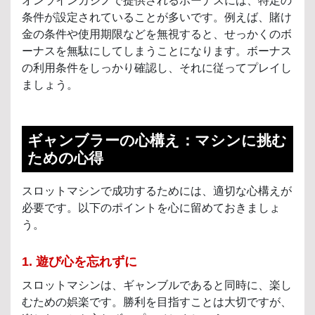
オンラインカジノで提供されるボーナスには、特定の
条件が設定されていることが多いです。例えば、賭け
金の条件や使用期限などを無視すると、せっかくのボ
ーナスを無駄にしてしまうことになります。ボーナス
の利用条件をしっかり確認し、それに従ってプレイし
ましょう。
ギャンブラーの心構え：マシンに挑む
ための心得
スロットマシンで成功するためには、適切な心構えが
必要です。以下のポイントを心に留めておきましょ
う。
1. 遊び心を忘れずに
スロットマシンは、ギャンブルであると同時に、楽し
むための娯楽です。勝利を目指すことは大切ですが、