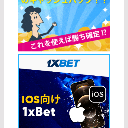
ーマにした、演出が豊富なスロットとして人気があります。 ゲーム
ができます。 スロットの人気の理由 簡単なプレイ方法 スロットは
プロバイダーの紹介 さまざまなスロットの種類を提供している開発
シンプルな操作性が魅力で、多くのプレイヤーに支持されていま
会社にも注目することで、より質の高いゲームを楽しめます。
す。複雑なルールを覚える必要がなく、初心者でもすぐに楽しめる
Microgaming：業界を代表するプロバイダーで、多彩なスロットの
点が特徴です。また、スロットの攻略法を理解することで、より効
種類を展開しています。 NetEnt：革新的な機能と高品質なデザイン
率的にゲームを進めることも可能になります。 ルールがシンプルで
で知られています。 Play’n GO：モバイル対応に優れ、遊びやすい
直感的にプレイできる すぐにゲームを開始できる手軽さ フリースピ
スロットの種類が豊富です。 新作スロットゲームのトレンド 近年の
ンやボーナス機能など追加要素が豊富 ジャックポットの魅力 スロッ
スロットの種類には、最新技術を活用したトレンドが反映されてい
トの大きな魅力の一つがジャックポットです。高額賞金を狙える点
ます。 ビデオスロットの進化：ストーリー性のある演出が強化され
が、多くのプレイヤーを惹きつけています。スロットの攻略法を活
ています。 ボーナス機能の多様化：インタラクティブな要素が増え
用しながらプレイすることで、こうしたチャンスをより効果的に狙
ています。 モバイル最適化：スマートフォンで快適に遊べる設計が
うことができます。 一度の当たりで大きな賞金を獲得できる可能性
主流です。 このように、人気タイトルやトレンドを把握すること
がある スピンごとの緊張感と期待感が楽しめる テーマとビジュアル
で、自分に最適なスロットの種類を見つけやすくなります。最新の
の多様性 現代のスロットは多彩なテーマや高品質なグラフィックが
ゲームもチェックしながら、より充実したオンラインカジノ体験を
特徴で、ゲーム体験をより魅力的にしています。スロットの攻略法
楽しみましょう。 スロット戦略 オンラインカジノでさまざまなスロ
だけでなく、自分の好みに合ったテーマを選ぶことで、長く楽しむ
ットの種類をプレイする際には、基本的な戦略を理解しておくこと
ことができます。 映画やアニメなど多様なテーマが用意されている
が重要です。適切な戦略を取り入れることで、リスクを抑えながら
視覚的に優れたグラフィックと演出 ストーリー性のあるゲームで没
効率よく楽しむことができます。 マックスベット戦略 マックスベッ
入感が高い このように、スロットは手軽さと高いエンターテインメ
ト戦略は、最大ベットを行うことで高額配当やジャックポットを狙
ント性を兼ね備えており、スロットの攻略法を取り入れることで、
うプレイ方法です。特に一部のスロットの種類では、最大ベット時
さらに充実したプレイ体験を得ることができます。 スロットの攻略
のみジャックポット獲得の資格が得られる場合があります。 […]
法 スロットの攻略法を実践することで、単なる運任せではなく、よ
り戦略的に勝率を高めることが可能になります。ここでは、初心者
から上級者まで活用できる基本的なスロットの攻略法を紹介しま
す。 ベット額の最適化 スロットの攻略法の基本は、適切なベット額
を設定することです。資金に見合った賭け方をすることで、長く安