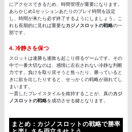
にアクセスできるため、時間管理が重要になります。
あらかじめ1セッションあたりのプレイ時間を設定
し、時間が来たら必ず終了するようにしましょう。こ
れも長期的に見れば重要な
カジノスロットの戦略
の一
部です。
4. 冷静さを保つ
スロットは連勝も連敗も起こり得るゲームです。その
中で一番大切なのは、感情に左右されない冷静な判断
力です。負けを取り戻そうと焦ったり、勝っていると
きに欲を出したりすると、せっかくの戦略が崩れてし
まいます。
一貫したプレイスタイルを維持することが、真の
カジ
ノスロットの戦略
を成功させる鍵となります。
まとめ：カジノスロットの戦略で勝率
と楽しさを両立させよう