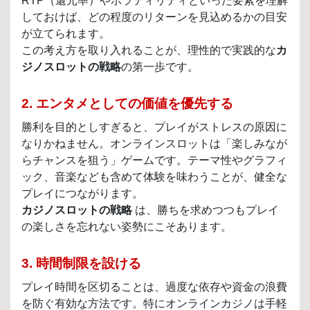
RTP（還元率）やボラティリティといった要素を理解
しておけば、どの程度のリターンを見込めるかの目安
が立てられます。
この考え方を取り入れることが、理性的で実践的な
カ
ジノスロットの戦略
の第一歩です。
2. エンタメとしての価値を優先する
勝利を目的としすぎると、プレイがストレスの原因に
なりかねません。オンラインスロットは「楽しみなが
らチャンスを狙う」ゲームです。テーマ性やグラフィ
ック、音楽なども含めて体験を味わうことが、健全な
プレイにつながります。
カジノスロットの戦略
は、勝ちを求めつつもプレイ
の楽しさを忘れない姿勢にこそあります。
3. 時間制限を設ける
プレイ時間を区切ることは、過度な依存や資金の浪費
を防ぐ有効な方法です。特にオンラインカジノは手軽