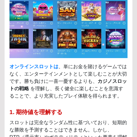
オンラインスロットは
、単にお金を賭けるゲームでは
なく、エンターテインメントとして楽しむことが大切
です。勝ち負けに一喜一憂するよりも、
カジノスロッ
トの戦略
を理解し、長く健全に楽しむことを意識す
ることで、より充実したプレイ体験を得られます。
1. 期待値を理解する
スロットは完全なランダム性に基づいており、短期的
な勝敗を予測することはできません。しかし、