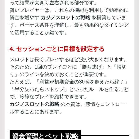
って結果が大きく左右される部分です。
賢いプレイヤーは、これらの機能を利用して効率的に
資金を増やす
カジノスロットの戦略
を構築していま
す。ボーナス条件を理解し、最も効果的なタイミング
で活用することが鍵です。
4. セッションごとに目標を設定する
スロットは長くプレイするほど波が大きくなります。
そのため、1回のプレイごとに「勝ち逃げ」と「損切
り」のラインを決めておくことが重要です。
たとえば、「利益が初期資金の30％を超えたら終了」
「半分失ったらストップ」といったルールを作ること
で、冷静なプレイを維持できます。
カジノスロットの戦略
の本質は、感情をコントロー
ルすることにあります。
資金管理とベット戦略