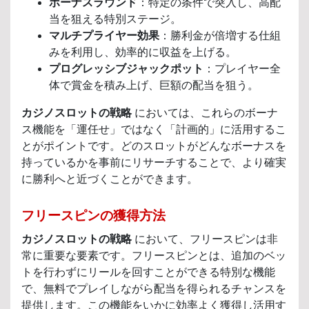
ボーナスラウンド
：特定の条件で突入し、高配
当を狙える特別ステージ。
マルチプライヤー効果
：勝利金が倍増する仕組
みを利用し、効率的に収益を上げる。
プログレッシブジャックポット
：プレイヤー全
体で賞金を積み上げ、巨額の配当を狙う。
カジノスロットの戦略
においては、これらのボーナ
ス機能を「運任せ」ではなく「計画的」に活用するこ
とがポイントです。どのスロットがどんなボーナスを
持っているかを事前にリサーチすることで、より確実
に勝利へと近づくことができます。
フリースピンの獲得方法
カジノスロットの戦略
において、フリースピンは非
常に重要な要素です。フリースピンとは、追加のベッ
トを行わずにリールを回すことができる特別な機能
で、無料でプレイしながら配当を得られるチャンスを
提供します。この機能をいかに効率よく獲得し活用す