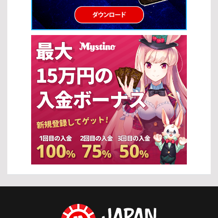
定したプレイを続けることができます。 自分の資金に合った無理の
ないベット額を設定する ベット額を一定に保ち、リスクをコントロ
ールする 一時的な勝敗に左右されず、冷静に判断する プレイするス
ロットの選択 スロットの攻略法では、ゲーム選びも非常に重要で
す。適切なスロットを選ぶことで、期待値を高めることができま
す。 RTP（還元率）が高いスロットを優先的に選ぶ フリースピンや
ボーナス機能が充実した機種を選択する 自分の好みやプレイスタイ
ルに合ったテーマを選ぶ […]