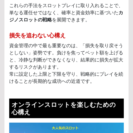
これらの手法をスロットプレイに取り入れることで、
単なる運任せではなく、確率と資金効率に基づいた
カ
ジノスロットの戦略
を展開できます。
損失を追わない心構え
資金管理の中で最も重要なのは、「損失を取り戻そう
としない」姿勢です。負けを焦ってベット額を上げる
と、冷静な判断ができなくなり、結果的に損失が拡大
するリスクがあります。
常に設定した上限と下限を守り、戦略的にプレイを続
けることが長期的な成功への近道です。
オンラインスロットを楽しむための
心構え