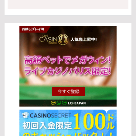
と施設 現在日本では、スロットマシンを設置できる施設は限られて
の最初のステップはベットの設定です。各スロットの種類によって
ーナスの使い方といった重要なポイントを押さえることで、より安
おり、主に以下が対象となります： 統合型リゾート（IR）として認
ベット額やライン数が異なるため、自分の予算に合った設定を選ぶ
定したプレイが実現できます。 以下では、効果的なスロットの攻略
可されたカジノ施設 法律に準拠したパチンコ・パチスロ施設 これら
ことが重要です。 ミニマムベット: 少額でプレイできるため、初心
法としてすぐに実践できるテクニックとヒントを紹介します。これ
の施設は観光振興や地域経済の活性化を目的としており、スロット
者や長時間楽しみたい方に最適です。 マキシマムベット: 高額ベッ
らを活用しながら、楽しみつつ勝利のチャンスを広げていきましょ
と法律の枠組みの中で運営が厳しく管理されています。 未成年者の
トにより、大きなリターンを狙える可能性があります。 カスタムベ
う。 スロットゲームとは スロットゲームの定義 スロットゲーム
アクセス制限 スロットと法律では、未成年者保護も重要な要素で
ット: 自分で金額を調整できる柔軟な設定が可能です。 スピンの開
は、プレイヤーがレバーやボタンを操作して回転するリール上のシ
す。 多くの施設で18歳または20歳未満の入場が禁止 入場時には厳
始 ベットを設定した後は、リールを回してゲームを進めます。ほと
ンボルを揃えることを目的としたカジノゲームです。シンプルなル
格な本人確認が実施される ギャンブル依存防止のための啓発活動も
んどのスロットの種類では、直感的な操作で簡単にスピンを開始で
ールと運の要素が特徴ですが、スロットの攻略法を理解すること
行われている このような仕組みにより、スロットと法律は安全性と
きます。 スピンボタン: ボタンを押すことでリールが回転し、結果
で、より効率的なプレイを目指すことができます。初心者でも始め
社会的責任を両立させています。 スロットゲームのプレイ方法 基本
が表示されます。 オートプレイ: 一定回数自動でスピンを行う機能
やすく、多くのプレイヤーに親しまれています。 スロットゲームの
的なプレイ手順 スロットゲームの基本的な流れは非常にシンプルで
で、効率よくプレイできます。 ボーナス機能の活用 多くのスロット
種類 スロットにはさまざまな種類があり、それぞれ異なる特徴を持
す。以下の手順で進めます： 好みのスロットマシンを選択する ベッ
の種類には、ゲームをより有利に進めるためのボーナス機能が搭載
っています。スロットの攻略法を実践するためには、これらの違い
ト金額を設定する 「スピン」ボタンを押してリールを回す 結果に応
されています。これらを理解して活用することで、獲得できる報酬
を理解することが重要です。 クラシックスロット：伝統的な3リー
じて配当を受け取る この基本操作を理解することで、スロットと法
を増やすチャンスが広がります。 フリースピン: 無料でスピンでき
ル形式で、シンプルなゲーム性が特徴 ビデオスロット：5リール以
律の安全な環境の中で安心してプレイを始めることができます。
る機能で、追加の勝利チャンスを得られます。 マルチプライヤー:
上で多彩な演出やボーナス機能を搭載 プログレッシブジャックポッ
[…]
配当を倍増させる機能で、高額当選を狙えます。 ボーナスラウンド:
ト：プレイごとに賞金が増加し、大きな当たりが狙える 3Dスロッ
特別なゲームモードで、通常よりも大きな報酬が期待できます。 こ
ト：高品質なグラフィックと没入感のある演出が魅力 オンラインス
れらの基本操作と機能を理解することで、さまざまなスロットの種
ロットとランドカジノの違い オンラインスロットとランドカジノに
類をより深く楽しむことができるでしょう。自分のスタイルに合っ
は、それぞれ異なるメリットがあります。スロットの攻略法を活か
たプレイ方法を見つけて、効率よくゲームを進めてください。 人気
すには、自分に合った環境を選ぶことも重要です。 特徴 オンライン
のスロットゲーム 代表的なゲームタイトル 特に人気の高いスロット
スロット ランドカジノ アクセス いつでもどこでもプレイ可能 特定
ゲームには、以下のようなタイトルがあります。 スターライトプリ
の場所でプレイ ボーナス 豊富な特典やプロモーション 基本的に特
ンセス：幻想的な世界観と高いボーナス性能が魅力のスロットの種
典は少ない 環境 自宅など快適な環境 リアルなカジノ体験 スロット
類です。 フルーツパーティー：シンプルで分かりやすく、初心者に
の攻略法を正しく理解し、ゲームの種類やプレイ環境を選択するこ
もおすすめのスロットです。 バトルオブザグッズ：戦士や冒険をテ
とで、自分に最適なスタイルで楽しみながら勝率向上を目指すこと