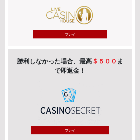
プレイ
勝利しなかった場合、最高
＄５００
ま
で即返金！
プレイ