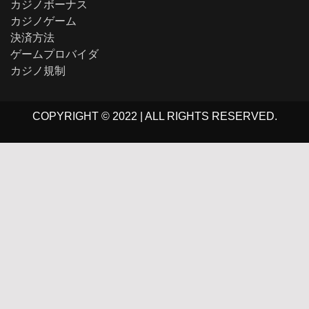
カジノボーナス
カジノゲーム
決済方法
ゲームプロバイダ
カジノ規制
COPYRIGHT © 2022 | ALL RIGHTS RESERVED.