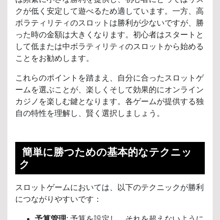
クが低く安定して遊べるため適しています。一方、高
ボラティリティのスロットは勝利が少ないですが、勝
った時の金額は大きくなります。初心者はスタートと
して低または中ボラティリティのスロットから始める
ことをお勧めします。
これらのポイントを踏まえ、自分に合ったスロットゲ
ームを選ぶことが、楽しくそして効果的にオンライン
カジノを楽しむ鍵となります。各ゲームが提供する独
自の特性を理解し、賢く選択しましょう。
簡単に勝つための基本的なテクニッ
ク
スロットゲームにおいては、以下のテクニックが勝利
につながりやすいです：
予算管理
: 予算を設定し、それを超えないように