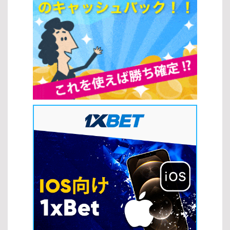
もおすすめのスロットです。 バトルオブザグッズ：戦士や冒険をテ
とで、自分に最適なスタイルで楽しみながら勝率向上を目指すこと
ーマにした、演出が豊富なスロットとして人気があります。 ゲーム
ができます。 スロットの人気の理由 簡単なプレイ方法 スロットは
プロバイダーの紹介 さまざまなスロットの種類を提供している開発
シンプルな操作性が魅力で、多くのプレイヤーに支持されていま
会社にも注目することで、より質の高いゲームを楽しめます。
す。複雑なルールを覚える必要がなく、初心者でもすぐに楽しめる
Microgaming：業界を代表するプロバイダーで、多彩なスロットの
点が特徴です。また、スロットの攻略法を理解することで、より効
種類を展開しています。 NetEnt：革新的な機能と高品質なデザイン
率的にゲームを進めることも可能になります。 ルールがシンプルで
で知られています。 Play’n GO：モバイル対応に優れ、遊びやすい
直感的にプレイできる すぐにゲームを開始できる手軽さ フリースピ
スロットの種類が豊富です。 新作スロットゲームのトレンド 近年の
ンやボーナス機能など追加要素が豊富 ジャックポットの魅力 スロッ
スロットの種類には、最新技術を活用したトレンドが反映されてい
トの大きな魅力の一つがジャックポットです。高額賞金を狙える点
ます。 ビデオスロットの進化：ストーリー性のある演出が強化され
が、多くのプレイヤーを惹きつけています。スロットの攻略法を活
ています。 ボーナス機能の多様化：インタラクティブな要素が増え
用しながらプレイすることで、こうしたチャンスをより効果的に狙
ています。 モバイル最適化：スマートフォンで快適に遊べる設計が
うことができます。 一度の当たりで大きな賞金を獲得できる可能性
主流です。 このように、人気タイトルやトレンドを把握すること
がある スピンごとの緊張感と期待感が楽しめる テーマとビジュアル
で、自分に最適なスロットの種類を見つけやすくなります。最新の
の多様性 現代のスロットは多彩なテーマや高品質なグラフィックが
ゲームもチェックしながら、より充実したオンラインカジノ体験を
特徴で、ゲーム体験をより魅力的にしています。スロットの攻略法
楽しみましょう。 スロット戦略 オンラインカジノでさまざまなスロ
だけでなく、自分の好みに合ったテーマを選ぶことで、長く楽しむ
ットの種類をプレイする際には、基本的な戦略を理解しておくこと
ことができます。 映画やアニメなど多様なテーマが用意されている
が重要です。適切な戦略を取り入れることで、リスクを抑えながら
視覚的に優れたグラフィックと演出 ストーリー性のあるゲームで没
効率よく楽しむことができます。 マックスベット戦略 マックスベッ
入感が高い このように、スロットは手軽さと高いエンターテインメ
ト戦略は、最大ベットを行うことで高額配当やジャックポットを狙
ント性を兼ね備えており、スロットの攻略法を取り入れることで、
うプレイ方法です。特に一部のスロットの種類では、最大ベット時
さらに充実したプレイ体験を得ることができます。 スロットの攻略
のみジャックポット獲得の資格が得られる場合があります。 […]
法 スロットの攻略法を実践することで、単なる運任せではなく、よ
り戦略的に勝率を高めることが可能になります。ここでは、初心者
から上級者まで活用できる基本的なスロットの攻略法を紹介しま
す。 ベット額の最適化 スロットの攻略法の基本は、適切なベット額