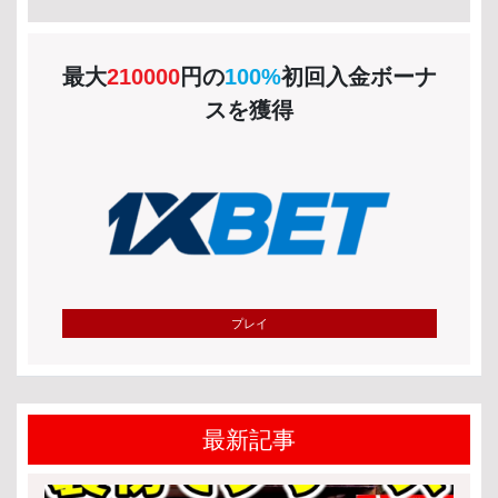
最大
210000
円の
100%
初回入金ボーナ
スを獲得
プレイ
最新記事