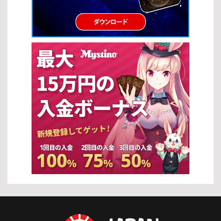
を設定することです。資金に見合った賭け方をすることで、長く安
定したプレイを続けることができます。 自分の資金に合った無理の
ないベット額を設定する ベット額を一定に保ち、リスクをコントロ
ールする 一時的な勝敗に左右されず、冷静に判断する プレイするス
ロットの選択 スロットの攻略法では、ゲーム選びも非常に重要で
す。適切なスロットを選ぶことで、期待値を高めることができま
す。 RTP（還元率）が高いスロットを優先的に選ぶ フリースピンや
ボーナス機能が充実した機種を選択する 自分の好みやプレイスタイ
ルに合ったテーマを選ぶ […]