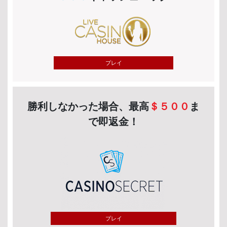
プレイ
勝利しなかった場合、最高
＄５００
ま
で即返金！
プレイ