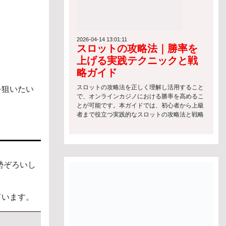
タイルに合ったスロットを選ぶことで、より満
活用した人気の高いタイプです。エンターテイ
足度の高いゲーム体験が可能になります。ここ
ンメント性が非常に高く、多くのオンラインカ
では代表的なスロットの種類について解説しま
ジノで主流となっています。 特徴は以下の通り
す。 クラシックスロット クラシックスロット
です： 複雑なボーナス機能やミニゲームを搭載
は、伝統的な3リール構成を採用したシンプル
2026-04-14 13:01:11
多数のペイラインで高い勝率設計が可能 テーマ
スロットの攻略法｜勝率を
なスロットの種類です。操作が分かりやすく、
性が豊かで没入感が高い スロットと法律の観点
ルールも簡単なため、初心者に最適です。レト
上げる実践テクニックと戦
では、これらのゲームもライセンス管理のもと
ロなデザインやシンプルな配当システムが特徴
略ガイド
で提供される必要があり、公正性の確保が重視
で、気軽に楽しめます。 ビデオスロット ビデ
されています。 プログレッシブジャックポット
オスロットは、現代のオンラインカジノで最も
スロットの攻略法を正しく理解し活用すること
を狙いたい
スロット プログレッシブジャックポットスロッ
人気のあるスロットの種類です。5リール以上
で、オンラインカジノにおける勝率を高めるこ
トは、プレイヤーのベットが蓄積されて巨大な
を採用し、美しいグラフィックスやアニメーシ
とが可能です。本ガイドでは、初心者から上級
賞金プールを形成するタイプです。一攫千金の
ョン、ストーリー性が魅力です。ボーナス機能
者まで役立つ実践的なスロットの攻略法と戦略
チャンスがある一方で、リスクも高いのが特徴
も豊富で、プレイヤーを飽きさせない設計にな
をわかりやすく解説します。 単なる運任せでは
です。 主な特徴： プレイごとにジャックポッ
っています。 プログレッシブスロット プログ
なく、ゲーム選びや資金管理、ボーナスの使い
トが増加 複数のプレイヤーで賞金が共有される
レッシブスロットは、ジャックポットがプレイ
方といった重要なポイントを押さえることで、
仕組み 高リスク・高リターンのゲーム性 スロ
ヤーのベットによって増加し続けるスロットの
より安定したプレイが実現できます。 以下で
ットと法律の枠組みでは、こうした高額賞金型
種類です。一度の当選で非常に高額な賞金を獲
は、効果的なスロットの攻略法としてすぐに実
ゲームは特に厳格な監督のもとで運営されるこ
勢ぞろいし
得できる可能性があり、多くのプレイヤーに人
践できるテクニックとヒントを紹介します。こ
とが一般的です。 日本のスロットマシンの規制
気があります。夢のある一攫千金を狙いたい方
れらを活用しながら、楽しみつつ勝利のチャン
法律による制約 スロットと法律の観点から見る
におすすめです。 スロットの遊び方 ベットの
スを広げていきましょう。 スロットゲームとは
と、日本では以下のような制約が設けられてい
設定 スロットをプレイする際の最初のステップ
ています。
スロットゲームの定義 スロットゲームは、プレ
ます： スロットマシンは原則として特定の施設
はベットの設定です。各スロットの種類によっ
イヤーがレバーやボタンを操作して回転するリ
でのみ利用可能 賭博行為は法律で禁止されてお
てベット額やライン数が異なるため、自分の予
ール上のシンボルを揃えることを目的としたカ
り、例外的に認められた環境のみ合法 運営には
算に合った設定を選ぶことが重要です。 ミニマ
ジノゲームです。シンプルなルールと運の要素