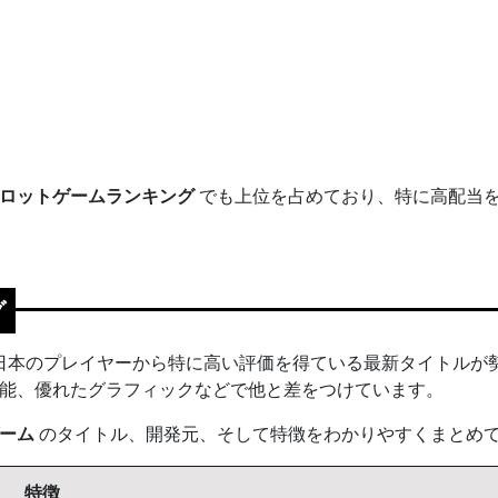
ロットゲームランキング
でも上位を占めており、特に高配当
グ
日本のプレイヤーから特に高い評価を得ている最新タイトルが
能、優れたグラフィックなどで他と差をつけています。
ーム
のタイトル、開発元、そして特徴をわかりやすくまとめ
特徴