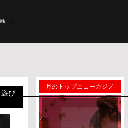
規制
Search
for:
Search Button
月のトップニューカジノ
と遊び