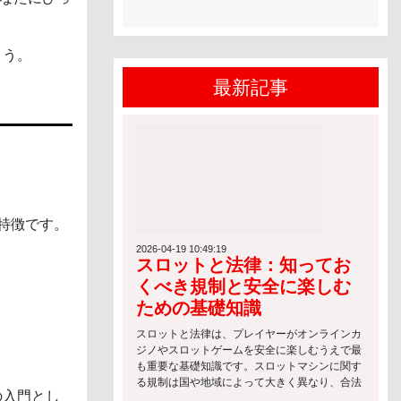
ょう。
最新記事
特徴です。
2026-04-19 10:49:19
スロットと法律：知ってお
くべき規制と安全に楽しむ
ための基礎知識
スロットと法律は、プレイヤーがオンラインカ
ジノやスロットゲームを安全に楽しむうえで最
も重要な基礎知識です。スロットマシンに関す
る規制は国や地域によって大きく異なり、合法
入門とし
性や利用条件を正しく理解していないと、思わ