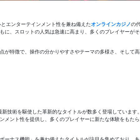
ルとエンターテインメント性を兼ね備えた
オンラインカジノ
の
もに、スロットの人気は急速に高まり、多くのプレイヤーがそ
点が特徴で、操作の分かりやすさやテーマの多様さ、そして高
最新技術を駆使した革新的なタイトルが数多く登場しています
ンメント性を提供し、多くのプレイヤーに新たな体験をもたら
ボーナス機能」を兼ね備えたタイトルが注目を集めており、あ