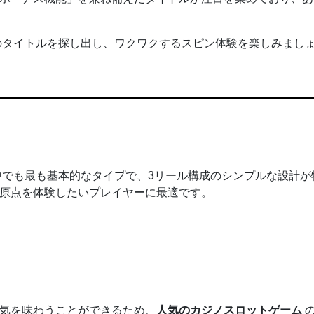
タイトルを探し出し、ワクワクするスピン体験を楽しみまし
でも最も基本的なタイプで、3リール構成のシンプルな設計が
原点を体験したいプレイヤーに最適です。
気を味わうことができるため、
人気のカジノスロットゲーム
の