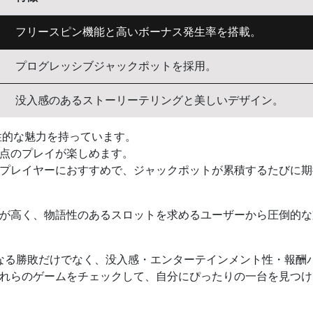
フリースピン機能と高いボーナス発生率を搭載。
プログレッシブジャックポットを採用。
没入感のあるストーリーテリングと美しいデザイン。
性的な魅力を持っています。
点のプレイが楽しめます。
プレイヤーにおすすめで、ジャックポットが累積するたびに期
が高く、物語性のあるスロットを求めるユーザーから圧倒的な
なる勝敗だけでなく、没入感・エンターテインメント性・報酬
れらのゲームをチェックして、自分にぴったりの一台を見つけ