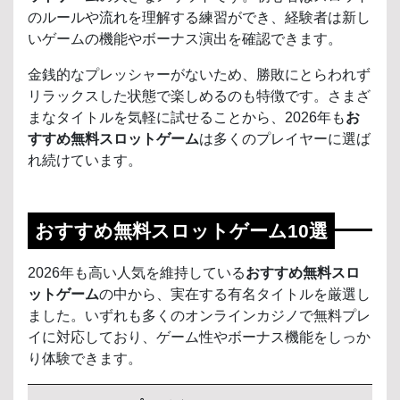
のルールや流れを理解する練習ができ、経験者は新し
いゲームの機能やボーナス演出を確認できます。
金銭的なプレッシャーがないため、勝敗にとらわれず
リラックスした状態で楽しめるのも特徴です。さまざ
まなタイトルを気軽に試せることから、2026年も
お
すすめ無料スロットゲーム
は多くのプレイヤーに選ば
れ続けています。
おすすめ無料スロットゲーム10選
2026年も高い人気を維持している
おすすめ無料スロ
ットゲーム
の中から、実在する有名タイトルを厳選し
ました。いずれも多くのオンラインカジノで無料プレ
イに対応しており、ゲーム性やボーナス機能をしっか
り体験できます。