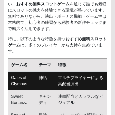
い、
おすすめ無料スロットゲーム
を通じて誰でも気軽
にスロットの魅力を体験できる環境が整っています。
無料でありながら、演出・ボーナス機能・ゲーム性は
本格的で、初心者の練習から経験者の新作チェックま
で幅広く活用できます。
特に、以下のような特徴を持つ
おすすめ無料スロット
ゲーム
は、多くのプレイヤーから支持を集めていま
す。
ゲーム名
テーマ
特徴
Gates of
神話
マルチプライヤーによる
Olympus
高配当演出
Sweet
キャン
連鎖配当とカラフルなビ
Bonanza
ディ
ジュアル