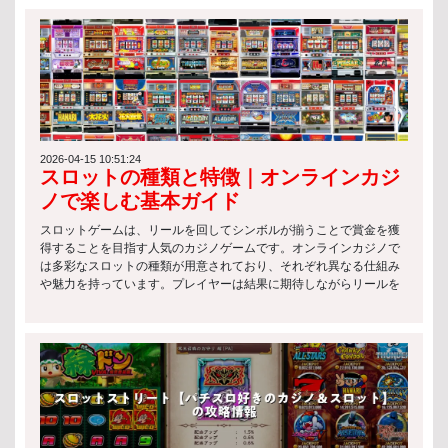
ておくことが欠かせません。 以下は、スロットに関する代表的な法
律上のポイントです： スロットマシンの運営には、各国の規制当局
によるライセンス取得が必要 違法に設置・提供されているスロット
の利用には罰則が科される場合がある 年齢制限や本人確認など、プ
レイヤー保護のためのルールが設けられている このようにスロット
と法律は密接に関係しており、単なる娯楽ではなく「ルールを理解
した上で楽しむゲーム」であることを意識することが重要です。 ス
ロットゲームの種類 クラシックスロット クラシックスロットは、最
もシンプルな構造を持つ伝統的なスロットゲームです。主に3リール
2026-04-15 10:51:24
スロットの種類と特徴｜オンラインカジ
構成で、初心者でも理解しやすいのが特徴です。 主な特徴は以下の
通りです： シンプルなルールで直感的にプレイ可能 フルーツやBAR
ノで楽しむ基本ガイド
などの基本シンボルが中心 配当は控えめだが、リスクも低い スロッ
トと法律の観点から見ても、こうした基本的なスロットは長年にわ
スロットゲームは、リールを回してシンボルが揃うことで賞金を獲
たり規制対象として安定的に運用されています。 ビデオスロット ビ
得することを目指す人気のカジノゲームです。オンラインカジノで
デオスロットは、現代的なグラフィックやアニメーションを活用し
は多彩なスロットの種類が用意されており、それぞれ異なる仕組み
た人気の高いタイプです。エンターテインメント性が非常に高く、
や魅力を持っています。プレイヤーは結果に期待しながらリールを
多くのオンラインカジノで主流となっています。 特徴は以下の通り
スピンさせ、手軽に運試しを楽しむことができます。 スロットの種
です： 複雑なボーナス機能やミニゲームを搭載 多数のペイラインで
類 オンラインカジノでは、さまざまなスロットの種類が提供されて
高い勝率設計が可能 テーマ性が豊かで没入感が高い スロットと法律
おり、それぞれ異なる特徴と楽しみ方があります。自分のプレイス
の観点では、これらのゲームもライセンス管理のもとで提供される
タイルに合ったスロットを選ぶことで、より満足度の高いゲーム体
必要があり、公正性の確保が重視されています。 プログレッシブジ
験が可能になります。ここでは代表的なスロットの種類について解
ャックポットスロット プログレッシブジャックポットスロットは、
説します。 クラシックスロット クラシックスロットは、伝統的な3
プレイヤーのベットが蓄積されて巨大な賞金プールを形成するタイ
リール構成を採用したシンプルなスロットの種類です。操作が分か
プです。一攫千金のチャンスがある一方で、リスクも高いのが特徴
りやすく、ルールも簡単なため、初心者に最適です。レトロなデザ
です。 主な特徴： プレイごとにジャックポットが増加 複数のプレ
インやシンプルな配当システムが特徴で、気軽に楽しめます。 ビデ