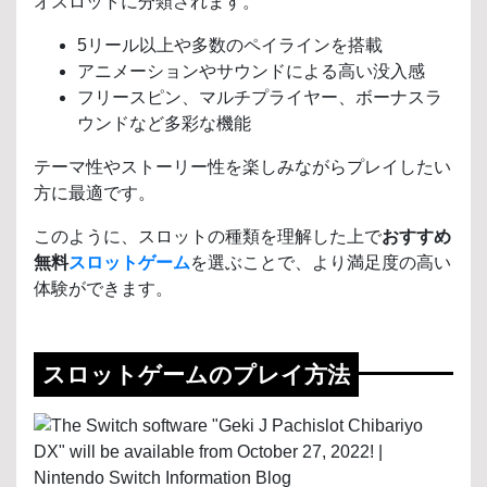
オスロットに分類されます。
5リール以上や多数のペイラインを搭載
アニメーションやサウンドによる高い没入感
フリースピン、マルチプライヤー、ボーナスラ
ウンドなど多彩な機能
テーマ性やストーリー性を楽しみながらプレイしたい
方に最適です。
このように、スロットの種類を理解した上で
おすすめ
無料
スロットゲーム
を選ぶことで、より満足度の高い
体験ができます。
スロットゲームのプレイ方法