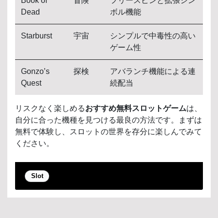
Book of
冒険
フリースピンと拡張シン
Dead
ボル機能
Starburst
宇宙
シンプルで中毒性の高い
ゲーム性
Gonzo’s
探検
アバランチ機能による連
Quest
続配当
リスクなく楽しめる
おすすめ無料スロットゲーム
は、
自分に合った機種を見つける最良の方法です。まずは
無料で体験し、スロットの世界を存分に楽しんでみて
ください。
Slot