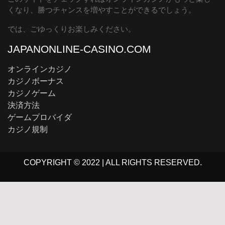
くなり、勝つチャンスを増やすことができるでしょう。
では、ごゆっくりお楽しみください。
JAPANONLINE-CASINO.COM
オンラインカジノ
カジノボーナス
カジノゲーム
決済方法
ゲームプロバイダ
カジノ規制
COPYRIGHT © 2022 | ALL RIGHTS RESERVED.