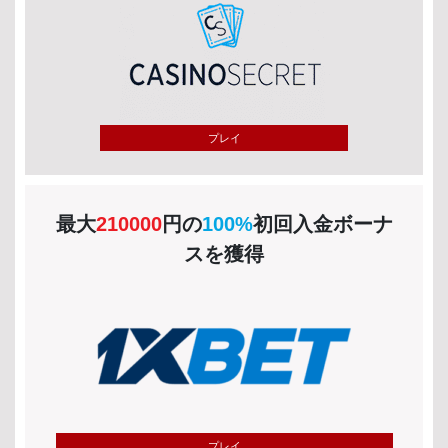
プレイ
最大
210000
円の
100%
初回入金ボーナ
スを獲得
プレイ