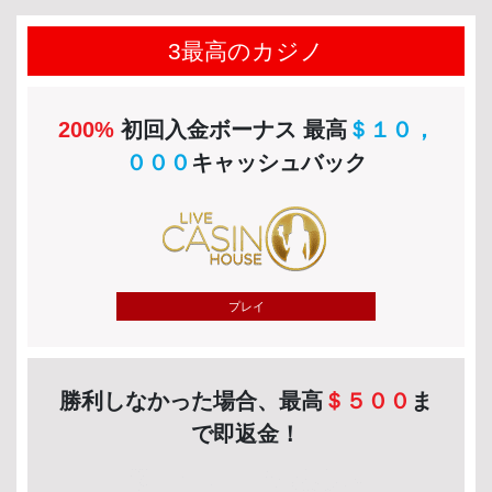
3最高のカジノ
200%
初回入金ボーナス 最高
＄１０，
０００
キャッシュバック
プレイ
勝利しなかった場合、最高
＄５００
ま
で即返金！