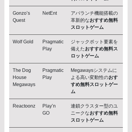
Gonzo’s
NetEnt
アバランチ機能搭載の
Quest
革新的な
おすすめ無料
スロットゲーム
Wolf Gold
Pragmatic
ジャックポット要素を
Play
備えた
おすすめ無料ス
ロットゲーム
The Dog
Pragmatic
Megawaysシステムに
House
Play
よる高い変動性の
おす
Megaways
すめ無料スロットゲー
ム
Reactoonz
Play’n
連鎖クラスター型のユ
GO
ニークな
おすすめ無料
スロットゲーム