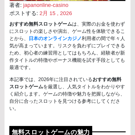
著者:
japanonline-casino
ポストする:
2月 15 , 2026
おすすめ無料スロットゲーム
は、実際のお金を使わず
にスロットの楽しさや演出、ゲーム性を体験できるこ
とから、
日本のオンラインカジノ
利用者の間で年々人
気が高まっています。リスクを負わずにプレイできる
ため、初心者の練習用としてはもちろん、経験者が新
作タイトルの特徴やボーナス機能を試す手段としても
最適です。
本記事では、2026年に注目されている
おすすめ無料
スロットゲーム
を厳選し、人気タイトルをわかりやす
く紹介します。ゲームの特徴や魅力を把握しながら、
自分に合ったスロットを見つける参考にしてくださ
い。
無料スロットゲームの魅力