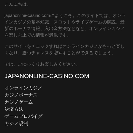
こんにちは。
japanonline-casino.comにようこそ。このサイトでは、オンラ
インカジノの基本知識、スロットやライブゲームの解説、最
新のボーナス情報、入出金方法などなど、オンラインカジノ
を楽しむ上での情報が満載です。
このサイトをチェックすればオンラインカジノがもっと楽し
くなり、勝つチャンスを増やすことができるでしょう。
では、ごゆっくりお楽しみください。
JAPANONLINE-CASINO.COM
オンラインカジノ
カジノボーナス
カジノゲーム
決済方法
ゲームプロバイダ
カジノ規制