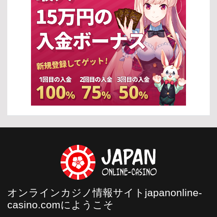
ルに合ったテーマを選ぶ […]
オンラインカジノ情報サイトjapanonline-
casino.comにようこそ