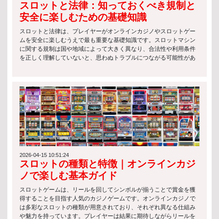
スロットと法律：知っておくべき規制と
安全に楽しむための基礎知識
スロットと法律は、プレイヤーがオンラインカジノやスロットゲー
ムを安全に楽しむうえで最も重要な基礎知識です。スロットマシン
に関する規制は国や地域によって大きく異なり、合法性や利用条件
を正しく理解していないと、思わぬトラブルにつながる可能性があ
ります。 特にオンライン環境では、サービス提供側のライセンス有
無や運営国の法律が関係するため、スロットと法律の基本を押さえ
ておくことが欠かせません。 以下は、スロットに関する代表的な法
律上のポイントです： スロットマシンの運営には、各国の規制当局
によるライセンス取得が必要 違法に設置・提供されているスロット
の利用には罰則が科される場合がある 年齢制限や本人確認など、プ
レイヤー保護のためのルールが設けられている このようにスロット
と法律は密接に関係しており、単なる娯楽ではなく「ルールを理解
した上で楽しむゲーム」であることを意識することが重要です。 ス
ロットゲームの種類 クラシックスロット クラシックスロットは、最
もシンプルな構造を持つ伝統的なスロットゲームです。主に3リール
2026-04-15 10:51:24
スロットの種類と特徴｜オンラインカジ
構成で、初心者でも理解しやすいのが特徴です。 主な特徴は以下の
通りです： シンプルなルールで直感的にプレイ可能 フルーツやBAR
ノで楽しむ基本ガイド
などの基本シンボルが中心 配当は控えめだが、リスクも低い スロッ
トと法律の観点から見ても、こうした基本的なスロットは長年にわ
スロットゲームは、リールを回してシンボルが揃うことで賞金を獲
たり規制対象として安定的に運用されています。 ビデオスロット ビ
得することを目指す人気のカジノゲームです。オンラインカジノで
デオスロットは、現代的なグラフィックやアニメーションを活用し
は多彩なスロットの種類が用意されており、それぞれ異なる仕組み
た人気の高いタイプです。エンターテインメント性が非常に高く、
や魅力を持っています。プレイヤーは結果に期待しながらリールを