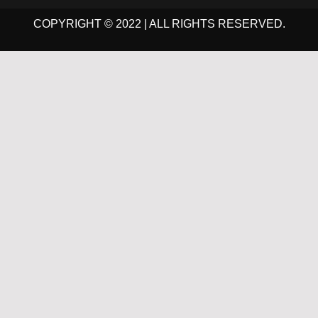
COPYRIGHT © 2022 | ALL RIGHTS RESERVED.