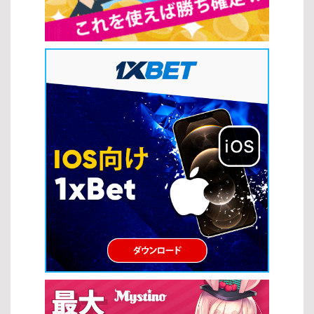
スロットの種類には、最新技術を活用したトレンドが反映されてい
トの大きな魅力の一つがジャックポットです。高額賞金を狙える点
ます。 ビデオスロットの進化：ストーリー性のある演出が強化され
が、多くのプレイヤーを惹きつけています。スロットの攻略法を活
ています。 ボーナス機能の多様化：インタラクティブな要素が増え
用しながらプレイすることで、こうしたチャンスをより効果的に狙
ています。 モバイル最適化：スマートフォンで快適に遊べる設計が
うことができます。 一度の当たりで大きな賞金を獲得できる可能性
主流です。 このように、人気タイトルやトレンドを把握すること
がある スピンごとの緊張感と期待感が楽しめる テーマとビジュアル
で、自分に最適なスロットの種類を見つけやすくなります。最新の
の多様性 現代のスロットは多彩なテーマや高品質なグラフィックが
ゲームもチェックしながら、より充実したオンラインカジノ体験を
特徴で、ゲーム体験をより魅力的にしています。スロットの攻略法
楽しみましょう。 スロット戦略 オンラインカジノでさまざまなスロ
だけでなく、自分の好みに合ったテーマを選ぶことで、長く楽しむ
ットの種類をプレイする際には、基本的な戦略を理解しておくこと
ことができます。 映画やアニメなど多様なテーマが用意されている
が重要です。適切な戦略を取り入れることで、リスクを抑えながら
視覚的に優れたグラフィックと演出 ストーリー性のあるゲームで没
効率よく楽しむことができます。 マックスベット戦略 マックスベッ
入感が高い このように、スロットは手軽さと高いエンターテインメ
ト戦略は、最大ベットを行うことで高額配当やジャックポットを狙
ント性を兼ね備えており、スロットの攻略法を取り入れることで、
うプレイ方法です。特に一部のスロットの種類では、最大ベット時
さらに充実したプレイ体験を得ることができます。 スロットの攻略
のみジャックポット獲得の資格が得られる場合があります。 […]
法 スロットの攻略法を実践することで、単なる運任せではなく、よ
り戦略的に勝率を高めることが可能になります。ここでは、初心者
から上級者まで活用できる基本的なスロットの攻略法を紹介しま
す。 ベット額の最適化 スロットの攻略法の基本は、適切なベット額
を設定することです。資金に見合った賭け方をすることで、長く安
定したプレイを続けることができます。 自分の資金に合った無理の
ないベット額を設定する ベット額を一定に保ち、リスクをコントロ
ールする 一時的な勝敗に左右されず、冷静に判断する プレイするス
ロットの選択 スロットの攻略法では、ゲーム選びも非常に重要で
す。適切なスロットを選ぶことで、期待値を高めることができま
す。 RTP（還元率）が高いスロットを優先的に選ぶ フリースピンや
ボーナス機能が充実した機種を選択する 自分の好みやプレイスタイ