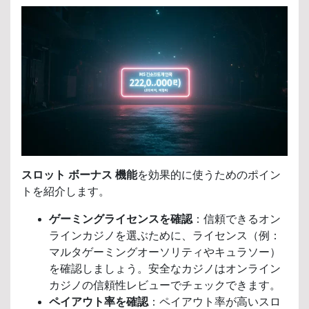
スロット ボーナス 機能
を効果的に使うためのポイン
トを紹介します。
ゲーミングライセンスを確認
：信頼できるオン
ラインカジノを選ぶために、ライセンス（例：
マルタゲーミングオーソリティやキュラソー）
を確認しましょう。安全なカジノはオンライン
カジノの信頼性レビューでチェックできます。
ペイアウト率を確認
：ペイアウト率が高いスロ