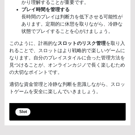
かり理解することが重要です。
プレイ時間を管理する
長時間のプレイは判断力を低下させる可能性が
あります。定期的に休憩を取りながら、冷静な
状態でプレイすることを心がけましょう。
このように、計画的な
スロットのリスク管理
を取り入
れることで、スロットはより戦略的で楽しいゲームに
なります。自分のプレイスタイルに合った管理方法を
見つけることが、オンラインカジノで長く楽しむため
の大切なポイントです。
適切な資金管理と冷静な判断を意識しながら、スロッ
トゲームを安全に楽しんでいきましょう。
Slot