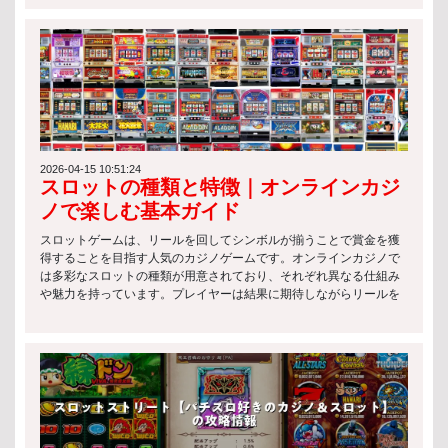
無や運営国の法律が関係するため、スロットと法律の基本を押さえ
ておくことが欠かせません。 以下は、スロットに関する代表的な法
律上のポイントです： スロットマシンの運営には、各国の規制当局
によるライセンス取得が必要 違法に設置・提供されているスロット
の利用には罰則が科される場合がある 年齢制限や本人確認など、プ
レイヤー保護のためのルールが設けられている このようにスロット
と法律は密接に関係しており、単なる娯楽ではなく「ルールを理解
した上で楽しむゲーム」であることを意識することが重要です。 ス
ロットゲームの種類 クラシックスロット クラシックスロットは、最
もシンプルな構造を持つ伝統的なスロットゲームです。主に3リール
2026-04-15 10:51:24
スロットの種類と特徴｜オンラインカジ
構成で、初心者でも理解しやすいのが特徴です。 主な特徴は以下の
通りです： シンプルなルールで直感的にプレイ可能 フルーツやBAR
ノで楽しむ基本ガイド
などの基本シンボルが中心 配当は控えめだが、リスクも低い スロッ
トと法律の観点から見ても、こうした基本的なスロットは長年にわ
スロットゲームは、リールを回してシンボルが揃うことで賞金を獲
たり規制対象として安定的に運用されています。 ビデオスロット ビ
得することを目指す人気のカジノゲームです。オンラインカジノで
デオスロットは、現代的なグラフィックやアニメーションを活用し
は多彩なスロットの種類が用意されており、それぞれ異なる仕組み
た人気の高いタイプです。エンターテインメント性が非常に高く、
や魅力を持っています。プレイヤーは結果に期待しながらリールを
多くのオンラインカジノで主流となっています。 特徴は以下の通り
スピンさせ、手軽に運試しを楽しむことができます。 スロットの種
です： 複雑なボーナス機能やミニゲームを搭載 多数のペイラインで
類 オンラインカジノでは、さまざまなスロットの種類が提供されて
高い勝率設計が可能 テーマ性が豊かで没入感が高い スロットと法律
おり、それぞれ異なる特徴と楽しみ方があります。自分のプレイス
の観点では、これらのゲームもライセンス管理のもとで提供される
タイルに合ったスロットを選ぶことで、より満足度の高いゲーム体
必要があり、公正性の確保が重視されています。 プログレッシブジ
験が可能になります。ここでは代表的なスロットの種類について解
ャックポットスロット プログレッシブジャックポットスロットは、
説します。 クラシックスロット クラシックスロットは、伝統的な3
プレイヤーのベットが蓄積されて巨大な賞金プールを形成するタイ
リール構成を採用したシンプルなスロットの種類です。操作が分か
プです。一攫千金のチャンスがある一方で、リスクも高いのが特徴
りやすく、ルールも簡単なため、初心者に最適です。レトロなデザ