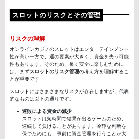
スロットのリスクとその管理
リスクの理解
オンラインカジノのスロットはエンターテインメント
性が高い一方で、運の要素が大きく、資金を失う可能
性もあります。そのため、長く安全に楽しむために
は、まず
スロットのリスク管理
の考え方を理解するこ
とが重要です。
スロットにはさまざまなリスクが存在しますが、代表
的なものは以下の通りです。
連敗による資金の減少
スロットは短時間で結果が出るゲームのため、
連続して負けることがあります。冷静な判断を
保つためにも、事前に資金管理を行うことが大