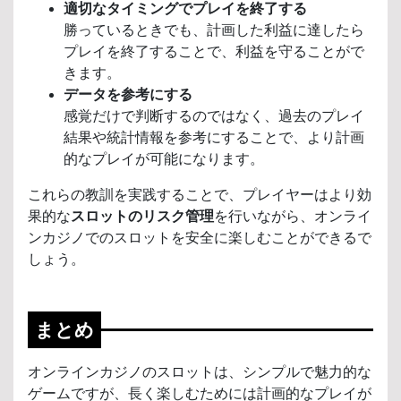
適切なタイミングでプレイを終了する
勝っているときでも、計画した利益に達したら
プレイを終了することで、利益を守ることがで
きます。
データを参考にする
感覚だけで判断するのではなく、過去のプレイ
結果や統計情報を参考にすることで、より計画
的なプレイが可能になります。
これらの教訓を実践することで、プレイヤーはより効
果的な
スロットのリスク管理
を行いながら、オンライ
ンカジノでのスロットを安全に楽しむことができるで
しょう。
まとめ
オンラインカジノのスロットは、シンプルで魅力的な
ゲームですが、長く楽しむためには計画的なプレイが