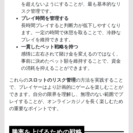
を超えないようにすることが、最も基本的なリ
スク管理です。
プレイ時間を管理する
長時間プレイすると判断力が低下しやすくなり
ます。一定の時間で休憩を取ることで、冷静な
プレイを維持できます。
一貫したベット戦略を持つ
感情に左右されて賭け金を変えるのではなく、
事前に決めたベット額を維持することで、資金
の消耗を抑えることができます。
これらの
スロットのリスク管理
の方法を実践すること
で、プレイヤーはより計画的にゲームを楽しむことが
できます。自分の限界を理解し、無理のない範囲でプ
レイすることが、オンラインカジノを長く楽しむため
の重要なポイントです。
勝率を上げるための戦略