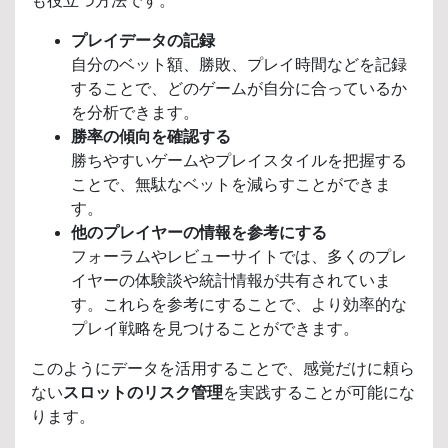
も役立つ方法です。
プレイデータの記録
自分のベット額、勝敗、プレイ時間などを記録
することで、どのゲームが自分に合っているか
を分析できます。
勝率の傾向を確認する
勝ちやすいゲームやプレイスタイルを把握する
ことで、無駄なベットを減らすことができま
す。
他のプレイヤーの情報を参考にする
フォーラムやレビューサイトでは、多くのプレ
イヤーの体験談や統計情報が共有されていま
す。これらを参考にすることで、より効率的な
プレイ戦略を見つけることができます。
このようにデータを活用することで、感覚だけに頼ら
ない
スロットのリスク管理
を実践することが可能にな
ります。