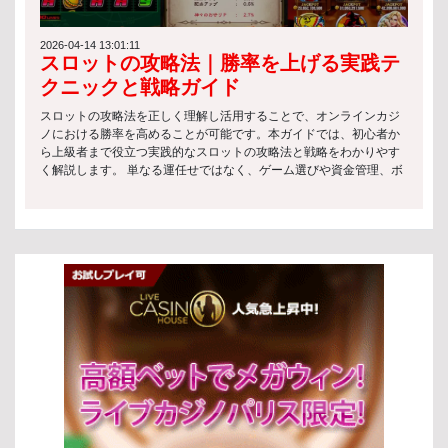
です。 主な特徴： プレイごとにジャックポットが増加 複数のプレ
インやシンプルな配当システムが特徴で、気軽に楽しめます。 ビデ
イヤーで賞金が共有される仕組み 高リスク・高リターンのゲーム性
オスロット ビデオスロットは、現代のオンラインカジノで最も人気
スロットと法律の枠組みでは、こうした高額賞金型ゲームは特に厳
のあるスロットの種類です。5リール以上を採用し、美しいグラフィ
2026-04-14 13:01:11
スロットの攻略法｜勝率を上げる実践テ
格な監督のもとで運営されることが一般的です。 日本のスロットマ
ックスやアニメーション、ストーリー性が魅力です。ボーナス機能
シンの規制 法律による制約 スロットと法律の観点から見ると、日本
も豊富で、プレイヤーを飽きさせない設計になっています。 プログ
クニックと戦略ガイド
では以下のような制約が設けられています： スロットマシンは原則
レッシブスロット プログレッシブスロットは、ジャックポットがプ
として特定の施設でのみ利用可能 賭博行為は法律で禁止されてお
レイヤーのベットによって増加し続けるスロットの種類です。一度
スロットの攻略法を正しく理解し活用することで、オンラインカジ
り、例外的に認められた環境のみ合法 運営には厳格な基準と行政の
の当選で非常に高額な賞金を獲得できる可能性があり、多くのプレ
ノにおける勝率を高めることが可能です。本ガイドでは、初心者か
監督が必要 このように、日本ではスロットと法律が密接に結びつい
イヤーに人気があります。夢のある一攫千金を狙いたい方におすす
ら上級者まで役立つ実践的なスロットの攻略法と戦略をわかりやす
ており、自由なプレイ環境は限定されています。 許可されたカジノ
めです。 スロットの遊び方 ベットの設定 スロットをプレイする際
く解説します。 単なる運任せではなく、ゲーム選びや資金管理、ボ
と施設 現在日本では、スロットマシンを設置できる施設は限られて
の最初のステップはベットの設定です。各スロットの種類によって
ーナスの使い方といった重要なポイントを押さえることで、より安
おり、主に以下が対象となります： 統合型リゾート（IR）として認
ベット額やライン数が異なるため、自分の予算に合った設定を選ぶ
定したプレイが実現できます。 以下では、効果的なスロットの攻略
可されたカジノ施設 法律に準拠したパチンコ・パチスロ施設 これら
ことが重要です。 ミニマムベット: 少額でプレイできるため、初心
法としてすぐに実践できるテクニックとヒントを紹介します。これ
の施設は観光振興や地域経済の活性化を目的としており、スロット
者や長時間楽しみたい方に最適です。 マキシマムベット: 高額ベッ
らを活用しながら、楽しみつつ勝利のチャンスを広げていきましょ
と法律の枠組みの中で運営が厳しく管理されています。 未成年者の
トにより、大きなリターンを狙える可能性があります。 カスタムベ
う。 スロットゲームとは スロットゲームの定義 スロットゲーム
アクセス制限 スロットと法律では、未成年者保護も重要な要素で
ット: 自分で金額を調整できる柔軟な設定が可能です。 スピンの開
は、プレイヤーがレバーやボタンを操作して回転するリール上のシ
す。 多くの施設で18歳または20歳未満の入場が禁止 入場時には厳
始 ベットを設定した後は、リールを回してゲームを進めます。ほと
ンボルを揃えることを目的としたカジノゲームです。シンプルなル
格な本人確認が実施される ギャンブル依存防止のための啓発活動も
んどのスロットの種類では、直感的な操作で簡単にスピンを開始で
ールと運の要素が特徴ですが、スロットの攻略法を理解すること
行われている このような仕組みにより、スロットと法律は安全性と
きます。 スピンボタン: ボタンを押すことでリールが回転し、結果
で、より効率的なプレイを目指すことができます。初心者でも始め
社会的責任を両立させています。 スロットゲームのプレイ方法 基本
が表示されます。 オートプレイ: 一定回数自動でスピンを行う機能
やすく、多くのプレイヤーに親しまれています。 スロットゲームの
的なプレイ手順 スロットゲームの基本的な流れは非常にシンプルで
で、効率よくプレイできます。 ボーナス機能の活用 多くのスロット
種類 スロットにはさまざまな種類があり、それぞれ異なる特徴を持
す。以下の手順で進めます： 好みのスロットマシンを選択する ベッ
の種類には、ゲームをより有利に進めるためのボーナス機能が搭載
っています。スロットの攻略法を実践するためには、これらの違い
ト金額を設定する 「スピン」ボタンを押してリールを回す 結果に応
されています。これらを理解して活用することで、獲得できる報酬
を理解することが重要です。 クラシックスロット：伝統的な3リー
じて配当を受け取る この基本操作を理解することで、スロットと法
を増やすチャンスが広がります。 フリースピン: 無料でスピンでき
ル形式で、シンプルなゲーム性が特徴 ビデオスロット：5リール以
律の安全な環境の中で安心してプレイを始めることができます。
る機能で、追加の勝利チャンスを得られます。 マルチプライヤー:
上で多彩な演出やボーナス機能を搭載 プログレッシブジャックポッ