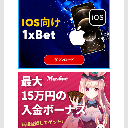
ットの種類をプレイする際には、基本的な戦略を理解しておくこと
ことができます。 映画やアニメなど多様なテーマが用意されている
が重要です。適切な戦略を取り入れることで、リスクを抑えながら
視覚的に優れたグラフィックと演出 ストーリー性のあるゲームで没
効率よく楽しむことができます。 マックスベット戦略 マックスベッ
入感が高い このように、スロットは手軽さと高いエンターテインメ
ト戦略は、最大ベットを行うことで高額配当やジャックポットを狙
ント性を兼ね備えており、スロットの攻略法を取り入れることで、
うプレイ方法です。特に一部のスロットの種類では、最大ベット時
さらに充実したプレイ体験を得ることができます。 スロットの攻略
のみジャックポット獲得の資格が得られる場合があります。 […]
法 スロットの攻略法を実践することで、単なる運任せではなく、よ
り戦略的に勝率を高めることが可能になります。ここでは、初心者
から上級者まで活用できる基本的なスロットの攻略法を紹介しま
す。 ベット額の最適化 スロットの攻略法の基本は、適切なベット額
を設定することです。資金に見合った賭け方をすることで、長く安
定したプレイを続けることができます。 自分の資金に合った無理の
ないベット額を設定する ベット額を一定に保ち、リスクをコントロ
ールする 一時的な勝敗に左右されず、冷静に判断する プレイするス
ロットの選択 スロットの攻略法では、ゲーム選びも非常に重要で
す。適切なスロットを選ぶことで、期待値を高めることができま
す。 RTP（還元率）が高いスロットを優先的に選ぶ フリースピンや
ボーナス機能が充実した機種を選択する 自分の好みやプレイスタイ
ルに合ったテーマを選ぶ […]