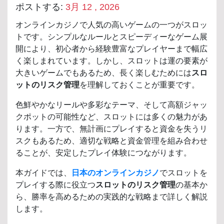
ポストする:
3月 12 , 2026
オンラインカジノで人気の高いゲームの一つがスロッ
トです。シンプルなルールとスピーディーなゲーム展
開により、初心者から経験豊富なプレイヤーまで幅広
く楽しまれています。しかし、スロットは運の要素が
大きいゲームでもあるため、長く楽しむためには
スロ
ットのリスク管理
を理解しておくことが重要です。
色鮮やかなリールや多彩なテーマ、そして高額ジャッ
クポットの可能性など、スロットには多くの魅力があ
ります。一方で、無計画にプレイすると資金を失うリ
スクもあるため、適切な戦略と資金管理を組み合わせ
ることが、安定したプレイ体験につながります。
本ガイドでは、
日本のオンラインカジノ
でスロットを
プレイする際に役立つ
スロットのリスク管理
の基本か
ら、勝率を高めるための実践的な戦略まで詳しく解説
します。