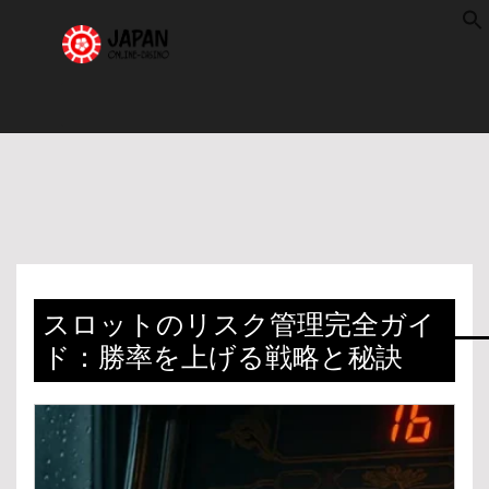
f
S
スロットのリスク管理完全ガイ
ド：勝率を上げる戦略と秘訣