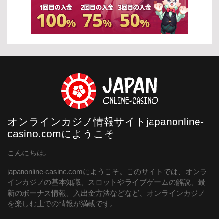
オンラインカジノ情報サイトjapanonline-
casino.comにようこそ
こんにちは。
japanonline-casino.comにようこそ。このサイトでは、オンラ
インカジノの基本知識、スロットやライブゲームの解説、最
新のボーナス情報、入出金方法などなど、オンラインカジノ
を楽しむ上での情報が満載です。