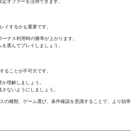
限定オファーを活用できます。
レイするかも重要です。
ボーナス利用時の勝率が上がります。
ムを選んでプレイしましょう。
することが不可欠です。
要か理解しましょう。
逃さないようにしましょう。
スの種類、ゲーム選び、条件確認を意識することで、より効率