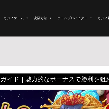
カジノゲーム
決済方法
ゲームプロバイダー
カジノ
全ガイド｜魅力的なボーナスで勝利を狙