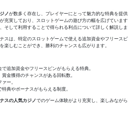
ジノ
が数多く存在し、プレイヤーにとって魅力的な特典を提供
が充実しており、スロットゲームの遊び方の幅を広げています
、そして利用することで得られる利点について詳しく解説しま
ナスは、特定のスロットゲームで使える追加資金やフリースピ
を楽しむことができ、勝利のチャンスも広がります。
金で追加資金やフリースピンがもらえる特典。
、賞金獲得のチャンスがある回転数。
ファー。
で特典やボーナスがもらえる制度。
ナスの人気カジノ
でのゲーム体験がより充実し、楽しみながら