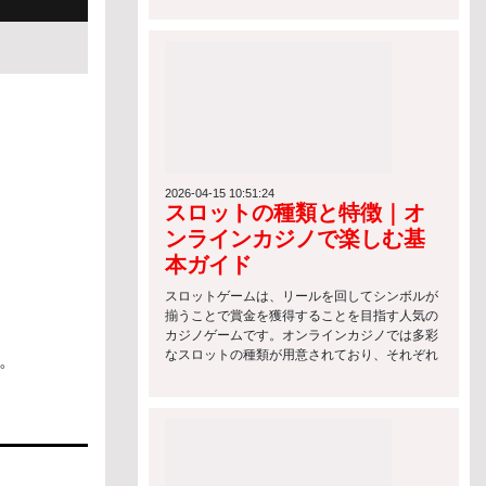
ぬトラブルにつながる可能性があります。 特に
オンライン環境では、サービス提供側のライセ
ンス有無や運営国の法律が関係するため、スロ
ットと法律の基本を押さえておくことが欠かせ
ません。 以下は、スロットに関する代表的な法
律上のポイントです： スロットマシンの運営に
は、各国の規制当局によるライセンス取得が必
要 違法に設置・提供されているスロットの利用
には罰則が科される場合がある 年齢制限や本人
確認など、プレイヤー保護のためのルールが設
2026-04-15 10:51:24
スロットの種類と特徴｜オ
けられている このようにスロットと法律は密接
に関係しており、単なる娯楽ではなく「ルール
ンラインカジノで楽しむ基
を理解した上で楽しむゲーム」であることを意
本ガイド
識することが重要です。 スロットゲームの種類
クラシックスロット クラシックスロットは、最
スロットゲームは、リールを回してシンボルが
もシンプルな構造を持つ伝統的なスロットゲー
揃うことで賞金を獲得することを目指す人気の
ムです。主に3リール構成で、初心者でも理解
カジノゲームです。オンラインカジノでは多彩
しやすいのが特徴です。 主な特徴は以下の通り
なスロットの種類が用意されており、それぞれ
。
です： シンプルなルールで直感的にプレイ可能
異なる仕組みや魅力を持っています。プレイヤ
フルーツやBARなどの基本シンボルが中心 配当
ーは結果に期待しながらリールをスピンさせ、
は控えめだが、リスクも低い スロットと法律の
手軽に運試しを楽しむことができます。 スロッ
観点から見ても、こうした基本的なスロットは
トの種類 オンラインカジノでは、さまざまなス
長年にわたり規制対象として安定的に運用され
ロットの種類が提供されており、それぞれ異な
ています。 ビデオスロット ビデオスロット
る特徴と楽しみ方があります。自分のプレイス
は、現代的なグラフィックやアニメーションを