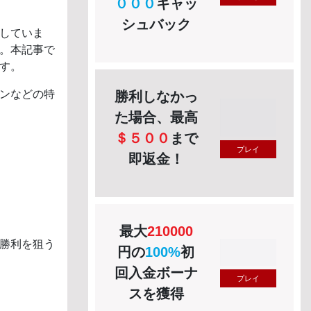
０００
キャッ
シュバック
していま
。本記事で
す。
ンなどの特
勝利しなかっ
た場合、最高
＄５００
まで
プレイ
即返金！
最大
210000
勝利を狙う
円の
100%
初
回入金ボーナ
プレイ
スを獲得