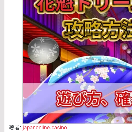
著者:
japanonline-casino