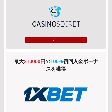
プレイ
最大
210000
円の
100%
初回入金ボーナ
スを獲得