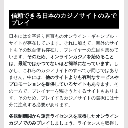
信頼できる日本のカジノサイトのみで
プレイ
日本には文字通り何百ものオンライン・ギャンブル・
サイトが存在しています。それに加えて、海外のサイ
トもその数百倍も存在し、プレイヤーの注目を集めて
います。
そのため、オンラインカジノを始めること
は、最近ではかつてないほど簡単になっています。
し
かし、これらのカジノサイトのすべてが同じではあり
ません。中には、
他のサイトよりも有利なサービスや
プロモーションを提供しているサイトもあります。
そ
の一方で、プレイヤーを騙そうとするサイトもありま
す。そのため、プレイするカジノサイトの選択には十
分に注意する必要があります。
各規制機関から運営ライセンスを取得したオンライン
カジノでのみプレイしましょう
。ライセンスを取得し