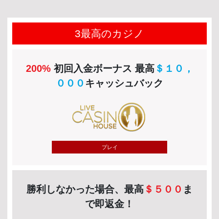
3最高のカジノ
200%
初回入金ボーナス 最高
＄１０，
０００
キャッシュバック
プレイ
勝利しなかった場合、最高
＄５００
ま
で即返金！