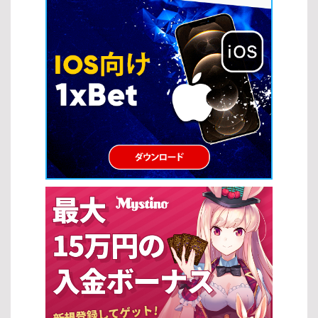
楽しみましょう。 スロット戦略 オンラインカジノでさまざまなスロ
だけでなく、自分の好みに合ったテーマを選ぶことで、長く楽しむ
ットの種類をプレイする際には、基本的な戦略を理解しておくこと
ことができます。 映画やアニメなど多様なテーマが用意されている
が重要です。適切な戦略を取り入れることで、リスクを抑えながら
視覚的に優れたグラフィックと演出 ストーリー性のあるゲームで没
効率よく楽しむことができます。 マックスベット戦略 マックスベッ
入感が高い このように、スロットは手軽さと高いエンターテインメ
ト戦略は、最大ベットを行うことで高額配当やジャックポットを狙
ント性を兼ね備えており、スロットの攻略法を取り入れることで、
うプレイ方法です。特に一部のスロットの種類では、最大ベット時
さらに充実したプレイ体験を得ることができます。 スロットの攻略
のみジャックポット獲得の資格が得られる場合があります。 […]
法 スロットの攻略法を実践することで、単なる運任せではなく、よ
り戦略的に勝率を高めることが可能になります。ここでは、初心者
から上級者まで活用できる基本的なスロットの攻略法を紹介しま
す。 ベット額の最適化 スロットの攻略法の基本は、適切なベット額
を設定することです。資金に見合った賭け方をすることで、長く安
定したプレイを続けることができます。 自分の資金に合った無理の
ないベット額を設定する ベット額を一定に保ち、リスクをコントロ
ールする 一時的な勝敗に左右されず、冷静に判断する プレイするス
ロットの選択 スロットの攻略法では、ゲーム選びも非常に重要で
す。適切なスロットを選ぶことで、期待値を高めることができま
す。 RTP（還元率）が高いスロットを優先的に選ぶ フリースピンや
ボーナス機能が充実した機種を選択する 自分の好みやプレイスタイ
ルに合ったテーマを選ぶ […]