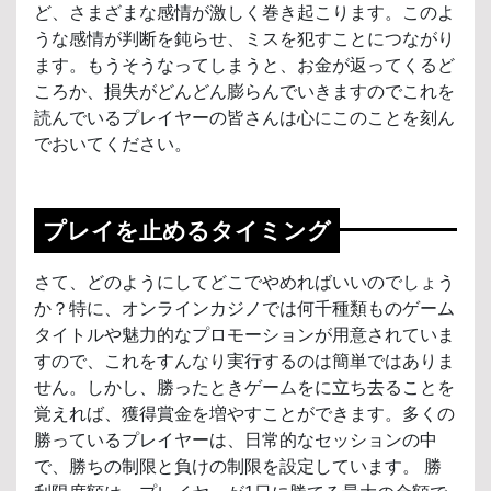
ど、さまざまな感情が激しく巻き起こります。このよ
うな感情が判断を鈍らせ、ミスを犯すことにつながり
ます。もうそうなってしまうと、お金が返ってくるど
ころか、損失がどんどん膨らんでいきますのでこれを
読んでいるプレイヤーの皆さんは心にこのことを刻ん
でおいてください。
プレイを止めるタイミング
さて、どのようにしてどこでやめればいいのでしょう
か？特に、オンラインカジノでは何千種類ものゲーム
タイトルや魅力的なプロモーションが用意されていま
すので、これをすんなり実行するのは簡単ではありま
せん。しかし、勝ったときゲームをに立ち去ることを
覚えれば、獲得賞金を増やすことができます。多くの
勝っているプレイヤーは、日常的なセッションの中
で、勝ちの制限と負けの制限を設定しています。 勝