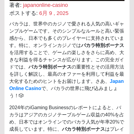
著者:
japanonline-casino
ポストする:
6月 9 , 2025
バカラは、世界中のカジノで愛される人気の高いギャ
ンブルゲームです。そのシンプルなルールと高い緊張
感から、日本でも多くのプレイヤーに支持されていま
す。特に、オンラインカジノでは
バカラ特別ボーナス
を活用することで、ゲームの楽しさをさらに高め、大
きな利益を得るチャンスが広がります。この完全ガイ
ドでは、
バカラ特別ボーナス
の重要性とその活用方法
を詳しく解説し、最高のオファーを利用して利益を最
大化するためのヒントをお届けします。さあ、
Japan
Online Casino
で、バカラの世界に飛び込みましょ
う！🎲
2024年のiGaming Businessのレポートによると、バ
カラはアジアのカジノテーブルゲーム収益の40%を占
め、日本ではオンラインでのバカラ人気が年率20%で
成長しています。特に、
バカラ特別ボーナス
はプレイ