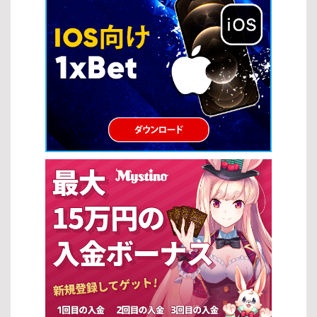
が重要です。適切な戦略を取り入れることで、リスクを抑えながら
視覚的に優れたグラフィックと演出 ストーリー性のあるゲームで没
効率よく楽しむことができます。 マックスベット戦略 マックスベッ
入感が高い このように、スロットは手軽さと高いエンターテインメ
ト戦略は、最大ベットを行うことで高額配当やジャックポットを狙
ント性を兼ね備えており、スロットの攻略法を取り入れることで、
うプレイ方法です。特に一部のスロットの種類では、最大ベット時
さらに充実したプレイ体験を得ることができます。 スロットの攻略
のみジャックポット獲得の資格が得られる場合があります。 […]
法 スロットの攻略法を実践することで、単なる運任せではなく、よ
り戦略的に勝率を高めることが可能になります。ここでは、初心者
から上級者まで活用できる基本的なスロットの攻略法を紹介しま
す。 ベット額の最適化 スロットの攻略法の基本は、適切なベット額
を設定することです。資金に見合った賭け方をすることで、長く安
定したプレイを続けることができます。 自分の資金に合った無理の
ないベット額を設定する ベット額を一定に保ち、リスクをコントロ
ールする 一時的な勝敗に左右されず、冷静に判断する プレイするス
ロットの選択 スロットの攻略法では、ゲーム選びも非常に重要で
す。適切なスロットを選ぶことで、期待値を高めることができま
す。 RTP（還元率）が高いスロットを優先的に選ぶ フリースピンや
ボーナス機能が充実した機種を選択する 自分の好みやプレイスタイ
ルに合ったテーマを選ぶ […]