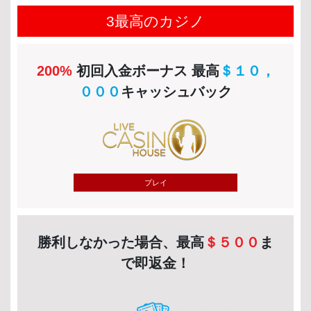
3最高のカジノ
200%
初回入金ボーナス 最高
＄１０，
０００
キャッシュバック
プレイ
勝利しなかった場合、最高
＄５００
ま
で即返金！