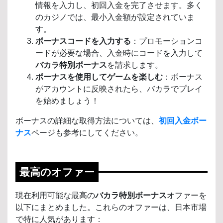
情報を入力し、初回入金を完了させます。多く
のカジノでは、最小入金額が設定されていま
す。
ボーナスコードを入力する
：プロモーションコ
ードが必要な場合、入金時にコードを入力して
バカラ特別ボーナス
を請求します。
ボーナスを使用してゲームを楽しむ
：ボーナス
がアカウントに反映されたら、バカラでプレイ
を始めましょう！
ボーナスの詳細な取得方法については、
初回入金ボー
ナス
ページも参考にしてください。
最高のオファー
現在利用可能な最高の
バカラ特別ボーナス
オファーを
以下にまとめました。これらのオファーは、日本市場
で特に人気があります：