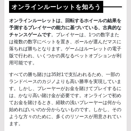
オンラインルーレットを知ろう
オンラインルーレットは、回転するホイールの結果を
予測するプレイヤーの能力に基づいている、古典的な
チャンスゲームです
。プレイヤーは、1つの数字また
は複数の数字にベットを置き、ボールが選んだマスに
落ちれば勝ちとなります。ゲームはルーレットの電子
版で行われ、いくつかの異なるベットオプションが利
用可能です。
すべての勝ち賭けは35対1で支払われるため、一部の
ランドベースのカジノよりも高い勝率を実現していま
す。しかし、プレーヤーがお金を賭けてプレイするに
は、かなり高い賭け金が必要です。オンラインで初め
てお金を賭けるとき、経験の浅いプレーヤーは何から
始めればいいのか分からないものです。しかし、その
ような方々のために、多くのリソースが用意されてい
ます。