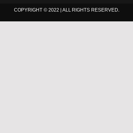
COPYRIGHT © 2022 | ALL RIGHTS RESERVED.