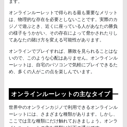
ます。
オンラインルーレットで得られる最も重要なメリット
は、物理的な存在を必要としないことです。実際のカ
ジノで遊ぶとき、近くに座っている人があなたの勝負
の様子をうかがい、その存在によって脅かされたりし
てあなたの賭け方を変える可能性があります。
オンラインでプレイすれば、勝敗を見られることはな
いので、このような心配はありません。オンラインル
ーレットは、自宅のパソコンで気軽にプレイできるた
め、多くの人がこの点を楽しんでいます。
オンラインルーレットの主なタイプ
世界中のオンラインカジノで利用できるオンラインル
ーレットには、さまざまな種類があります。しかし、
ここでは主な種類にだけ触れておきましょう。オンラ