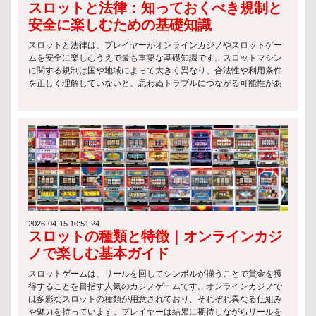
スロットと法律：知っておくべき規制と
安全に楽しむための基礎知識
スロットと法律は、プレイヤーがオンラインカジノやスロットゲー
ムを安全に楽しむうえで最も重要な基礎知識です。スロットマシン
に関する規制は国や地域によって大きく異なり、合法性や利用条件
を正しく理解していないと、思わぬトラブルにつながる可能性があ
ります。 特にオンライン環境では、サービス提供側のライセンス有
無や運営国の法律が関係するため、スロットと法律の基本を押さえ
ておくことが欠かせません。 以下は、スロットに関する代表的な法
律上のポイントです： スロットマシンの運営には、各国の規制当局
によるライセンス取得が必要 違法に設置・提供されているスロット
の利用には罰則が科される場合がある 年齢制限や本人確認など、プ
レイヤー保護のためのルールが設けられている このようにスロット
と法律は密接に関係しており、単なる娯楽ではなく「ルールを理解
した上で楽しむゲーム」であることを意識することが重要です。 ス
ロットゲームの種類 クラシックスロット クラシックスロットは、最
もシンプルな構造を持つ伝統的なスロットゲームです。主に3リール
2026-04-15 10:51:24
スロットの種類と特徴｜オンラインカジ
構成で、初心者でも理解しやすいのが特徴です。 主な特徴は以下の
通りです： シンプルなルールで直感的にプレイ可能 フルーツやBAR
ノで楽しむ基本ガイド
などの基本シンボルが中心 配当は控えめだが、リスクも低い スロッ
トと法律の観点から見ても、こうした基本的なスロットは長年にわ
スロットゲームは、リールを回してシンボルが揃うことで賞金を獲
たり規制対象として安定的に運用されています。 ビデオスロット ビ
得することを目指す人気のカジノゲームです。オンラインカジノで
デオスロットは、現代的なグラフィックやアニメーションを活用し
は多彩なスロットの種類が用意されており、それぞれ異なる仕組み
た人気の高いタイプです。エンターテインメント性が非常に高く、
や魅力を持っています。プレイヤーは結果に期待しながらリールを