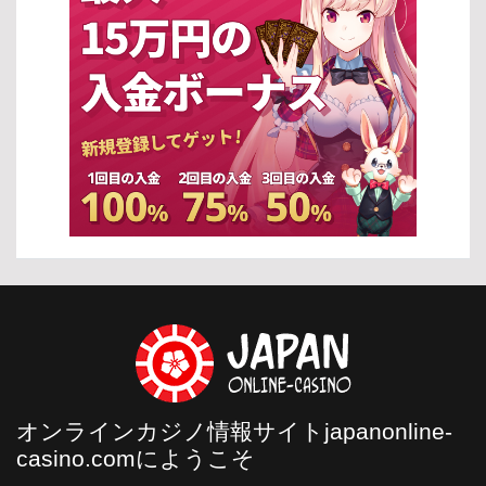
ボーナス機能が充実した機種を選択する 自分の好みやプレイスタイ
ルに合ったテーマを選ぶ […]
オンラインカジノ情報サイトjapanonline-
casino.comにようこそ