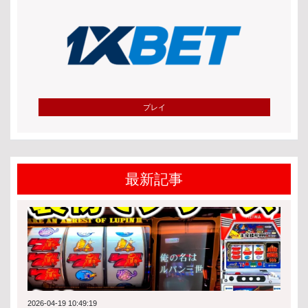
プレイ
最新記事
2026-04-19 10:49:19